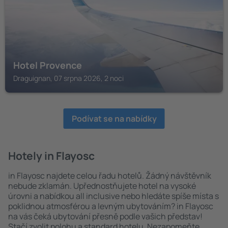
Hotel Provence
Draguignan, 07 srpna 2026, 2 noci
Podívat se na nabídky
Hotely in Flayosc
in Flayosc najdete celou řadu hotelů. Žádný návštěvník
nebude zklamán. Upřednostňujete hotel na vysoké
úrovni a nabídkou all inclusive nebo hledáte spíše místa s
poklidnou atmosférou a levným ubytováním? in Flayosc
na vás čeká ubytování přesně podle vašich představ!
Stačí zvolit polohu a standard hotelu. Nezapomeňte