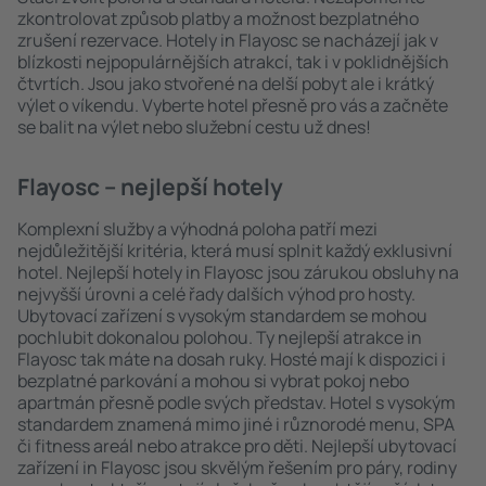
zkontrolovat způsob platby a možnost bezplatného
zrušení rezervace. Hotely in Flayosc se nacházejí jak v
blízkosti nejpopulárnějších atrakcí, tak i v poklidnějších
čtvrtích. Jsou jako stvořené na delší pobyt ale i krátký
výlet o víkendu. Vyberte hotel přesně pro vás a začněte
se balit na výlet nebo služební cestu už dnes!
Flayosc – nejlepší hotely
Komplexní služby a výhodná poloha patří mezi
nejdůležitější kritéria, která musí splnit každý exklusivní
hotel. Nejlepší hotely in Flayosc jsou zárukou obsluhy na
nejvyšší úrovni a celé řady dalších výhod pro hosty.
Ubytovací zařízení s vysokým standardem se mohou
pochlubit dokonalou polohou. Ty nejlepší atrakce in
Flayosc tak máte na dosah ruky. Hosté mají k dispozici i
bezplatné parkování a mohou si vybrat pokoj nebo
apartmán přesně podle svých představ. Hotel s vysokým
standardem znamená mimo jiné i různorodé menu, SPA
či fitness areál nebo atrakce pro děti. Nejlepší ubytovací
zařízení in Flayosc jsou skvělým řešením pro páry, rodiny