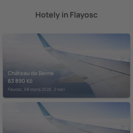
Hotely in Flayosc
FLAYOSC
Château de Berne
63 890
Kč
Flayosc, 08 srpna 2026, 2 noci
CALLAS