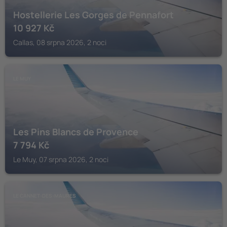
Hostellerie Les Gorges de Pennafort
10 927
Kč
Callas, 08 srpna 2026, 2 noci
LE MUY
Les Pins Blancs de Provence
7 794
Kč
Le Muy, 07 srpna 2026, 2 noci
LE CANNET-DES-MAURES