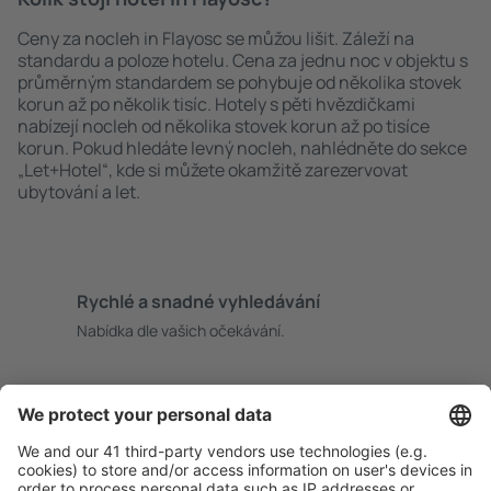
Ceny za nocleh in Flayosc se můžou lišit. Záleží na
standardu a poloze hotelu. Cena za jednu noc v objektu s
průměrným standardem se pohybuje od několika stovek
korun až po několik tisíc. Hotely s pěti hvězdičkami
nabízejí nocleh od několika stovek korun až po tisíce
korun. Pokud hledáte levný nocleh, nahlédněte do sekce
„Let+Hotel“, kde si můžete okamžitě zarezervovat
ubytování a let.
Rychlé a snadné vyhledávání
Nabídka dle vašich očekávání.
Pečlivé plánování
Bezproblémová rezervace s možností bezplatného
zrušení.