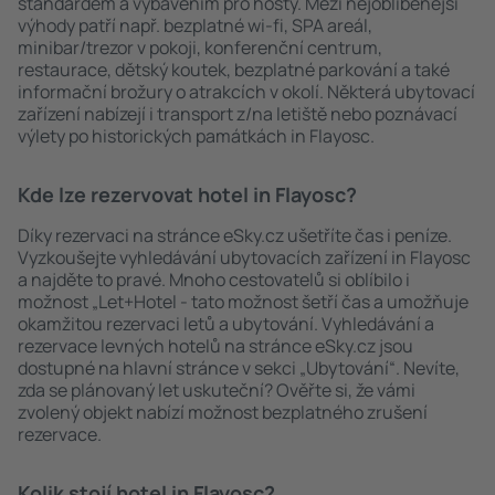
standardem a vybavením pro hosty. Mezi nejoblíbenější
výhody patří např. bezplatné wi-fi, SPA areál,
minibar/trezor v pokoji, konferenční centrum,
restaurace, dětský koutek, bezplatné parkování a také
informační brožury o atrakcích v okolí. Některá ubytovací
zařízení nabízejí i transport z/na letiště nebo poznávací
výlety po historických památkách in Flayosc.
Kde lze rezervovat hotel in Flayosc?
Díky rezervaci na stránce eSky.cz ušetříte čas i peníze.
Vyzkoušejte vyhledávání ubytovacích zařízení in Flayosc
a najděte to pravé. Mnoho cestovatelů si oblíbilo i
možnost „Let+Hotel - tato možnost šetří čas a umožňuje
okamžitou rezervaci letů a ubytování. Vyhledávání a
rezervace levných hotelů na stránce eSky.cz jsou
dostupné na hlavní stránce v sekci „Ubytování“. Nevíte,
zda se plánovaný let uskuteční? Ověřte si, že vámi
zvolený objekt nabízí možnost bezplatného zrušení
rezervace.
Kolik stojí hotel in Flayosc?