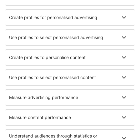
Hotely in Le Grau Du Roi
Nejlepší hotely - města
Hotely in Espluga de Francoli
Hotely in Surin Beach
Hotely Hontoria Del Pinar
Hotely in Palaios Panteleimon
Hotely in Douglas
Hotely Fagersanna
Hotely in Martinfeld
Hotely in Seloignes
Hotely in Sinton
Hotely in Algonquin Highlands
Nejlepší hotely - regiony
Hotely in Les Trois Vallées
Hotely v Arc
Hotely v Ženevském jezeře
Hotely v Normandii