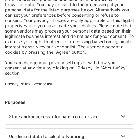
S námi ušetříte
Atraktivní ceny a speciální nabídky pro přihlášené
uživatele.
Ubytování dle vašeho gusta
Vyberte si z více než 1.3 milionu zařízení: hotelů,
apartmánů, chat a dalších.
Nejvyhledávanější hotely uživateli eSky
Hotely ve Francii - Oblíbená města
Hotely in Frejus
Hotely in Le Cap d`Agde
Hotely in Cannes
Hotely v Paříži
Hotely v Nice
Hotely Grosseto-Prugna
Hotely in Pornic
Hotely in La Baule-Escoublac
Hotely in Balaruc-les-Bains