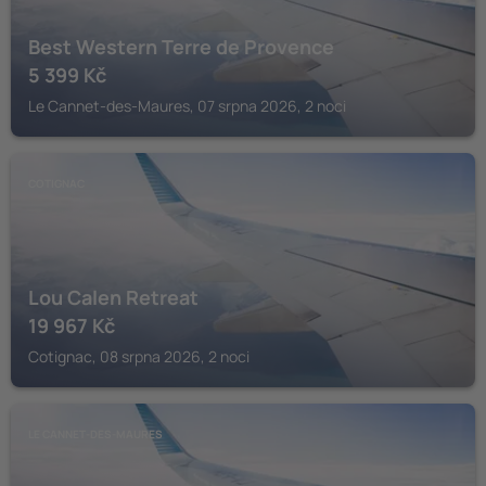
Best Western Terre de Provence
5 399
Kč
Le Cannet-des-Maures, 07 srpna 2026, 2 noci
COTIGNAC
Lou Calen Retreat
19 967
Kč
Cotignac, 08 srpna 2026, 2 noci
LE CANNET-DES-MAURES