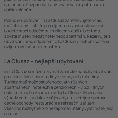
regionech. Přizpůsobte ubytování vašim potřebám a
dalším plánům.
Pokud si ubytování in La Clusaz zarezervujete včas,
můžete si být jisti, že po příjezdu do vaší destinace si
budete moci odpočinout s klidem v duši a bez toho,
abyste museli hledat hotel nebo apartmán. Rezervujte si
ubytování před odjezdem to La Clusaz a během cesty si
užijete uvolněnou atmosféru.
La Clusaz – nejlepší ubytování
in La Clusaz si můžete vybrat ze široké nabídky ubytování
pro jednotlivce, páry, rodiny, seniory nebo skupiny.
Turisté mají možnost přenocovat v různých
apartmánech, hotelech a penzionech – v poklidných
oblastech nebo v samém srdci La Clusaz. Mezi další
výhody patří i nedaleké půjčovny aut, veřejná doprava,
četné obchody, restaurační a rekreační zařízení.
Všechno nezbytné pro nezapomenutelný výlet máte jako
na dlani!