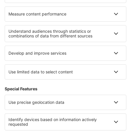
Nejlepší ubytování - regiony
Ubytování v Tignes
Ubytování v Languedoc-Roussillon
Ubytování v La Plagne
Ubytování v Burgundsku
Ubytování ve Francii
Ubytování v Lower Zemplin
Ubytování ve Walesu
Ubytování na Trinidadu
Ubytování Smolyan province
Ubytování in Aguascalientes