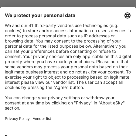
Pečlivé plánování
Bezproblémová rezervace s možností bezplatného
zrušení.
S námi ušetříte
Atraktivní ceny a speciální nabídky pro přihlášené
uživatele.
Ubytování dle vašeho gusta
Vyberte si z více než 1.3 milionu zařízení: hotelů,
apartmánů, chat a dalších.
Uživateli eSky nejčastěji hledané ubytování
Ubytování ve Francii - Oblíbená města
Ubytování v Paříži
Ubytování v Nice