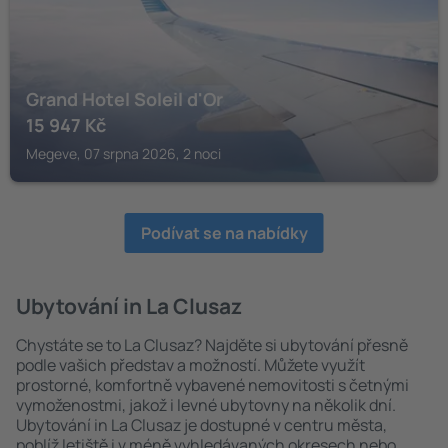
Grand Hotel Soleil d'Or
15 947
Kč
Megeve, 07 srpna 2026, 2 noci
Podívat se na nabídky
Ubytování in La Clusaz
Chystáte se to La Clusaz? Najděte si ubytování přesně
podle vašich představ a možností. Můžete využít
prostorné, komfortně vybavené nemovitosti s četnými
vymoženostmi, jakož i levné ubytovny na několik dní.
Ubytování in La Clusaz je dostupné v centru města,
poblíž letiště i v méně vyhledávaných okresech nebo