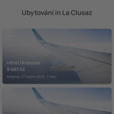
Ubytování in La Clusaz
MEGEVE
Hôtel l'Arboisie
9 683
Kč
Megeve, 07 srpna 2026, 2 noci
MEGEVE