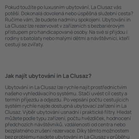
Pokud toužíte po luxusním ubytování, La Clusaz vás
potěší. Dokonalá dovolená nebo úspěšná služební cesta?
Ručíme vám, že budete nadmíru spokojeni. Ubytování in
La Clusaz lze rezervovat v zařízeních s bezbariérovým
přístupem pro handicapované osoby. Na své si přijdou i
rodiny s batolaty nebo malými dětmi a návštěvníci, kteří
cestují se zvířaty.
Jak najít ubytování in La Clusaz?
Ubytování in La Clusaz lze rychle najít prostřednictvím
našeho vyhledávacího systému. Stačí uvést cíl cesty a
termín příjezdu a odjezdu. Po vepsání počtu cestujících
systém rychle najde dostupná ubytovací zařízení in La
Clusaz. Výběr ubytování usnadní i praktické filtry. Hledat
můžete podle typu zařízení, počtu hvězdiček, hodnocení
předchozích návštěvníků, vzdálenosti od centra nebo
bezplatného zrušení rezervace. Díky těmto možnostem
bez problému najdete ubytování in La Clusaz v průběhu