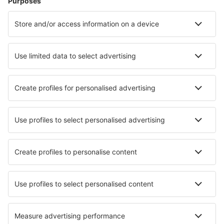
Ubytování in Cannes
Ubytování in Frejus
Ubytování in Le Cap d`Agde
Ubytování in Valloire
Ubytování in Vichy
Ubytování in Colmar
Ubytování in Huez
Ubytování in Bonifacio
Nejlepší ubytování - města
Ubytování in Poppel
Ubytování in Matinella
Ubytování in Aberdyfi
Ubytování in Mc Kinney
Ubytování in Deia
Ubytování in Mahabalipuram
Ubytování in Buriram
Ubytování v Kóčinu
Ubytování in Hofstetten
Ubytování in Epping