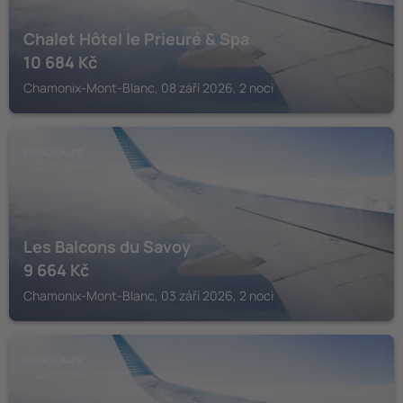
Chalet Hôtel le Prieuré & Spa
10 684
Kč
Chamonix-Mont-Blanc, 08 září 2026, 2 noci
FRENCH ALPS
Les Balcons du Savoy
9 664
Kč
Chamonix-Mont-Blanc, 03 září 2026, 2 noci
FRENCH ALPS