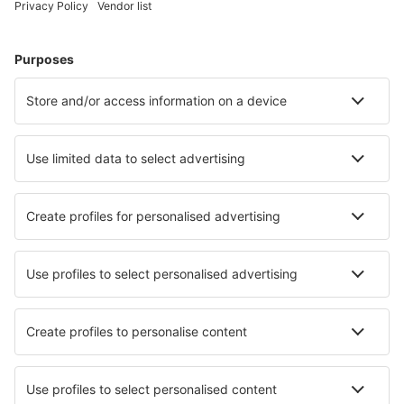
Ubytování in Le Cap d`Agde
Ubytování v Nice
Ubytování v Paříži
Ubytování v Grenoble
Ubytování in Saint-Etienne-en-Devoluy
Ubytování in Corrençon-en-Vercors
Ubytování in La Tranche-sur-Mer
Ubytování in Bandol
Nejlepší ubytování - města
Ubytování in Stoten
Ubytování in Lewisburg
Ubytování in Clinton
Ubytování Rathlin Island
Ubytování in Sint Willebrord
Ubytování in Venus
Ubytování in Orrius
Ubytování in Helguera