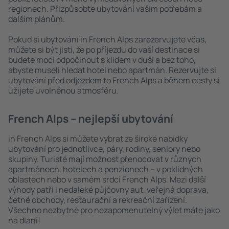
regionech. Přizpůsobte ubytování vašim potřebám a
dalším plánům.
Pokud si ubytování in French Alps zarezervujete včas,
můžete si být jisti, že po příjezdu do vaší destinace si
budete moci odpočinout s klidem v duši a bez toho,
abyste museli hledat hotel nebo apartmán. Rezervujte si
ubytování před odjezdem to French Alps a během cesty si
užijete uvolněnou atmosféru.
French Alps – nejlepší ubytování
in French Alps si můžete vybrat ze široké nabídky
ubytování pro jednotlivce, páry, rodiny, seniory nebo
skupiny. Turisté mají možnost přenocovat v různých
apartmánech, hotelech a penzionech – v poklidných
oblastech nebo v samém srdci French Alps. Mezi další
výhody patří i nedaleké půjčovny aut, veřejná doprava,
četné obchody, restaurační a rekreační zařízení.
Všechno nezbytné pro nezapomenutelný výlet máte jako
na dlani!