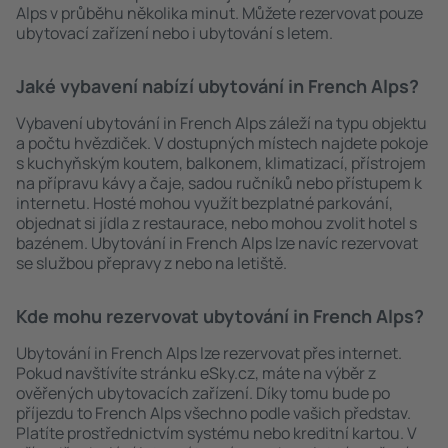
Alps v průběhu několika minut. Můžete rezervovat pouze
ubytovací zařízení nebo i ubytování s letem.
Jaké vybavení nabízí ubytování in French Alps?
Vybavení ubytování in French Alps záleží na typu objektu
a počtu hvězdiček. V dostupných místech najdete pokoje
s kuchyňským koutem, balkonem, klimatizací, přístrojem
na přípravu kávy a čaje, sadou ručníků nebo přístupem k
internetu. Hosté mohou využít bezplatné parkování,
objednat si jídla z restaurace, nebo mohou zvolit hotel s
bazénem. Ubytování in French Alps lze navíc rezervovat
se službou přepravy z nebo na letiště.
Kde mohu rezervovat ubytování in French Alps?
Ubytování in French Alps lze rezervovat přes internet.
Pokud navštívíte stránku eSky.cz, máte na výběr z
ověřených ubytovacích zařízení. Díky tomu bude po
příjezdu to French Alps všechno podle vašich představ.
Platíte prostřednictvím systému nebo kreditní kartou. V