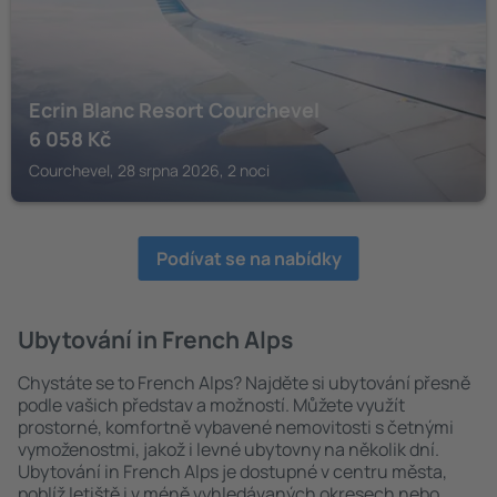
Ecrin Blanc Resort Courchevel
6 058
Kč
Courchevel, 28 srpna 2026, 2 noci
Podívat se na nabídky
Ubytování in French Alps
Chystáte se to French Alps? Najděte si ubytování přesně
podle vašich představ a možností. Můžete využít
prostorné, komfortně vybavené nemovitosti s četnými
vymoženostmi, jakož i levné ubytovny na několik dní.
Ubytování in French Alps je dostupné v centru města,
poblíž letiště i v méně vyhledávaných okresech nebo