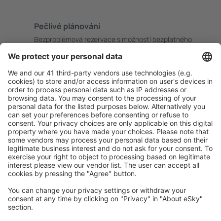
Pečlivé plánování
Bezproblémová rezervace s možností bezplatného
zrušení.
S námi ušetříte
Atraktivní ceny a speciální nabídky pro přihlášené
uživatele.
Ubytování dle vašeho gusta
Vyberte si z více než 1.3 milionu zařízení: hotelů,
apartmánů, chat a dalších.
Uživateli eSky nejčastěji hledané ubytování
Ubytování ve Francii - Oblíbená města
Ubytování in Cannes
Ubytování in Frejus