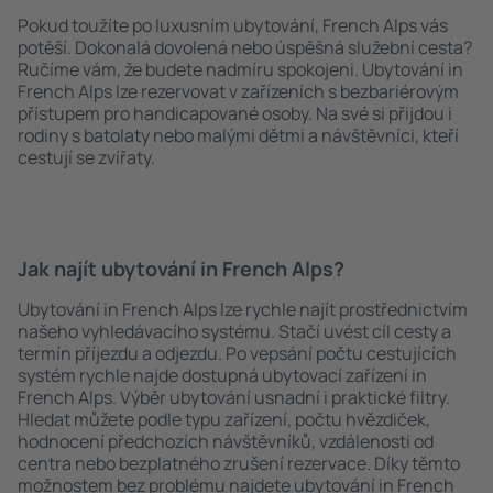
Pokud toužíte po luxusním ubytování, French Alps vás
potěší. Dokonalá dovolená nebo úspěšná služební cesta?
Ručíme vám, že budete nadmíru spokojeni. Ubytování in
French Alps lze rezervovat v zařízeních s bezbariérovým
přístupem pro handicapované osoby. Na své si přijdou i
rodiny s batolaty nebo malými dětmi a návštěvníci, kteří
cestují se zvířaty.
Jak najít ubytování in French Alps?
Ubytování in French Alps lze rychle najít prostřednictvím
našeho vyhledávacího systému. Stačí uvést cíl cesty a
termín příjezdu a odjezdu. Po vepsání počtu cestujících
systém rychle najde dostupná ubytovací zařízení in
French Alps. Výběr ubytování usnadní i praktické filtry.
Hledat můžete podle typu zařízení, počtu hvězdiček,
hodnocení předchozích návštěvníků, vzdálenosti od
centra nebo bezplatného zrušení rezervace. Díky těmto
možnostem bez problému najdete ubytování in French