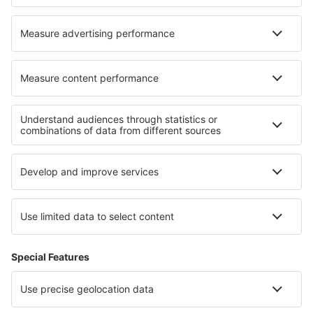
Ubytování in Brovst
Ubytování in Struckum
Nejlepší ubytování - regiony
Ubytování v Les Deux Alpes
Ubytování na Azurovém pobřeží
Ubytování v Burgundsku
Ubytování v oblasti Mont Blanc
Ubytování na Francouzské Riviéře
Ubytování na Mallorce
Ubytování in Costa del Maresme
Ubytování v Župa Mureș
Ubytování in Sohag
Ubytování v Podunajsko