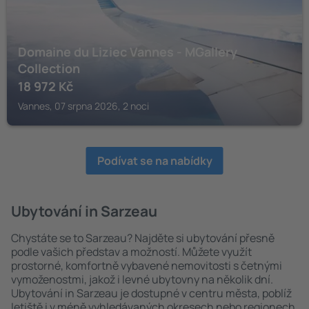
Domaine du Liziec Vannes - MGallery
Collection
18 972
Kč
Vannes, 07 srpna 2026, 2 noci
Podívat se na nabídky
Ubytování in Sarzeau
Chystáte se to Sarzeau? Najděte si ubytování přesně
podle vašich představ a možností. Můžete využít
prostorné, komfortně vybavené nemovitosti s četnými
vymoženostmi, jakož i levné ubytovny na několik dní.
Ubytování in Sarzeau je dostupné v centru města, poblíž
letiště i v méně vyhledávaných okresech nebo regionech.