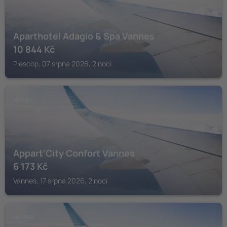
Aparthotel Adagio & Spa Vannes
10 844
Kč
Plescop, 07 srpna 2026, 2 noci
VANNES
Appart'City Confort Vannes
6 173
Kč
Vannes, 17 srpna 2026, 2 noci
NOYALO