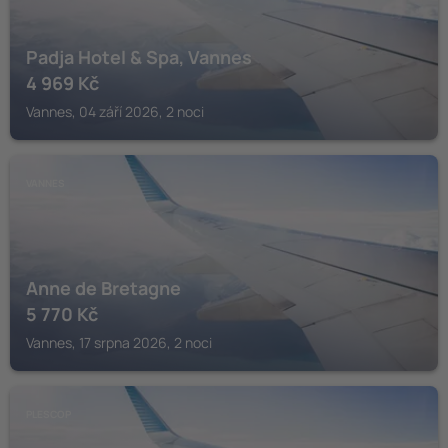
Padja Hotel & Spa, Vannes
4 969
Kč
Vannes, 04 září 2026, 2 noci
VANNES
Anne de Bretagne
5 770
Kč
Vannes, 17 srpna 2026, 2 noci
PLESCOP