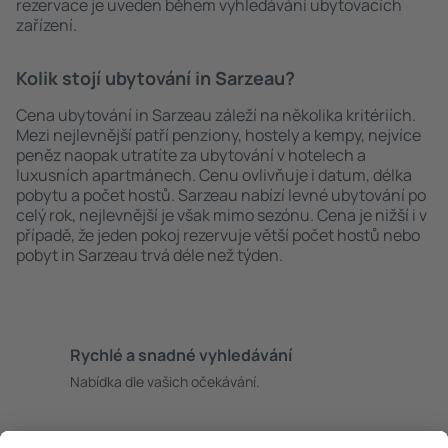
rezervace je uveden během vyhledávání ubytovacích
zařízení.
Kolik stojí ubytování in Sarzeau?
Cena ubytování in Sarzeau záleží na několika kritériích.
Mezi nejlevnější patří penziony, hostely a kempy, nejvíce
peněz naopak utratíte za ubytování v hotelech a
luxusních apartmánech. Cenu ovlivňuje i datum, délka
pobytu a počet hostů. Sarzeau nabízí levné ubytování po
celý rok, nejlevnější je však mimo sezónu. Cena je nižší i v
případě, že jeden pokoj rezervuje větší počet hostů nebo
pobyt in Sarzeau trvá déle než týden.
Rychlé a snadné vyhledávání
Nabídka dle vašich očekávání.
Pečlivé plánování