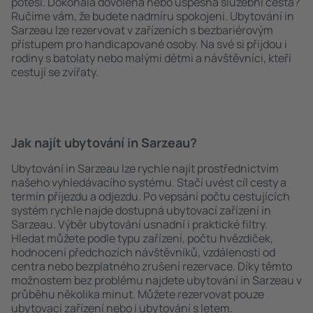
potěší. Dokonalá dovolená nebo úspěšná služební cesta?
Ručíme vám, že budete nadmíru spokojeni. Ubytování in
Sarzeau lze rezervovat v zařízeních s bezbariérovým
přístupem pro handicapované osoby. Na své si přijdou i
rodiny s batolaty nebo malými dětmi a návštěvníci, kteří
cestují se zvířaty.
Jak najít ubytování in Sarzeau?
Ubytování in Sarzeau lze rychle najít prostřednictvím
našeho vyhledávacího systému. Stačí uvést cíl cesty a
termín příjezdu a odjezdu. Po vepsání počtu cestujících
systém rychle najde dostupná ubytovací zařízení in
Sarzeau. Výběr ubytování usnadní i praktické filtry.
Hledat můžete podle typu zařízení, počtu hvězdiček,
hodnocení předchozích návštěvníků, vzdálenosti od
centra nebo bezplatného zrušení rezervace. Díky těmto
možnostem bez problému najdete ubytování in Sarzeau v
průběhu několika minut. Můžete rezervovat pouze
ubytovací zařízení nebo i ubytování s letem.