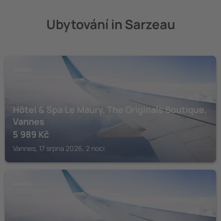
Ubytování in Sarzeau
VANNES
Hôtel & Spa Le Maury, The Originals Boutique,
Vannes
5 989
Kč
Vannes, 17 srpna 2026, 2 noci
VANNES