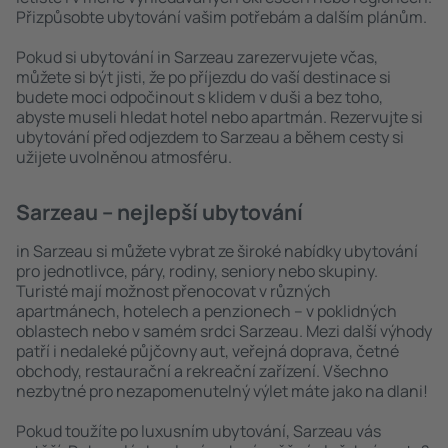
Přizpůsobte ubytování vašim potřebám a dalším plánům.
Pokud si ubytování in Sarzeau zarezervujete včas,
můžete si být jisti, že po příjezdu do vaší destinace si
budete moci odpočinout s klidem v duši a bez toho,
abyste museli hledat hotel nebo apartmán. Rezervujte si
ubytování před odjezdem to Sarzeau a během cesty si
užijete uvolněnou atmosféru.
Sarzeau – nejlepší ubytování
in Sarzeau si můžete vybrat ze široké nabídky ubytování
pro jednotlivce, páry, rodiny, seniory nebo skupiny.
Turisté mají možnost přenocovat v různých
apartmánech, hotelech a penzionech – v poklidných
oblastech nebo v samém srdci Sarzeau. Mezi další výhody
patří i nedaleké půjčovny aut, veřejná doprava, četné
obchody, restaurační a rekreační zařízení. Všechno
nezbytné pro nezapomenutelný výlet máte jako na dlani!
Pokud toužíte po luxusním ubytování, Sarzeau vás