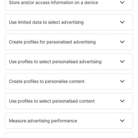
Ubytování in Le Cap d`Agde
Ubytování in Orcieres
Ubytování v Marseille
Ubytování in Saint Denis
Ubytování v Štrasburku
Ubytování in La Seyne-sur-Mer
Nejlepší ubytování - města
Ubytování in Nybro
Ubytování in Rottendorf
Ubytování in Łąka
Ubytování in La Massana
Ubytování in Lyndhurst
Ubytování in Tagounite
Ubytování in Zascianki
Ubytování in Glendale
Ubytování in Bentraces
Ubytování in Großenseebach
Nejlepší ubytování - regiony