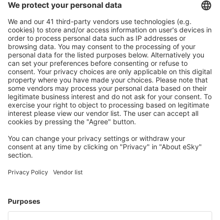
Bezproblémová rezervace s možností bezplatného
zrušení.
S námi ušetříte
Atraktivní ceny a speciální nabídky pro přihlášené
uživatele.
Ubytování dle vašeho gusta
Vyberte si z více než 1.3 milionu zařízení: hotelů,
apartmánů, chat a dalších.
Uživateli eSky nejčastěji hledané ubytování
Ubytování ve Francii - Oblíbená města
Ubytování in Cannes
Ubytování v Paříži
Ubytování in Frejus
Ubytování v Nice