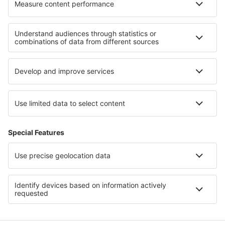
Ubytování in Les Trois Vallées
Ubytování v Champagne
Ubytování v Arc
Ubytování v Val Cenis
Ubytování v La Plagne
Ubytování in Argeș County
Ubytování v Huila
Ubytování v Steamboat
Ubytování v Chuquisace
Ubytování v oblasti Gotlandu