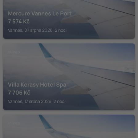
Mercure Vannes Le Port
7 574
Kč
Vannes, 07 srpna 2026, 2 noci
VANNES
Villa Kerasy Hotel Spa
7 706
Kč
Vannes, 17 srpna 2026, 2 noci
VANNES