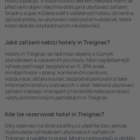
hostů a pokojů. A máte hotovo! Během několika vteřin se
před vámi objeví všechna dostupná ubytovací zařízení.
Snadno si pak můžete ověřit vzdálenost hotelu od centra,
způsob platby za ubytování nebo počet hvězdiček, které
hotel obdržel od předchozích návštěvníků.
Jaké zařízení nabízí hotely in Treignac?
Hotely in Treignac se řadí mezi objekty s různým
standardem a vybavením pro hosty. Mezi nejoblíbenější
výhody patří např. bezplatné wi-fi, SPA areál,
minibar/trezor v pokoji, konferenční centrum,
restaurace, dětský koutek, bezplatné parkování a také
informační brožury o atrakcích v okolí. Některá ubytovací
zařízení nabízejí i transport z/na letiště nebo poznávací
výlety po historických památkách in Treignac.
Kde lze rezervovat hotel in Treignac?
Díky rezervaci na stránce eSky.cz ušetříte čas i peníze.
Vyzkoušejte vyhledávání ubytovacích zařízení in
Treignac a najděte to pravé. Mnoho cestovatelů si oblíbilo