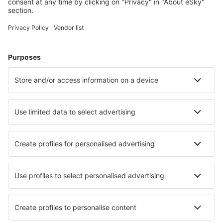
Hotely ve Francii - Oblíbená města
Hotely v Paříži
Hotely v Nice
Hotely in Cannes
Hotely in Frejus
Hotely in Le Cap d`Agde
Hotely in Leucate
Hotely in Porto-Vecchio
Hotely v Hyeres
Hotely in La Seyne-sur-Mer
Hotely in Le Lavandou
Nejlepší hotely - města
Hotely v Jincích
Hotely in Lowdham
Hotely in Los Nietos
Hotely in Sankt Margarethen im Lungau
Hotely Hangu
Hotely in Bad Elster
Hotely in Colva
Hotely in Beaufort West
Hotely in Weed