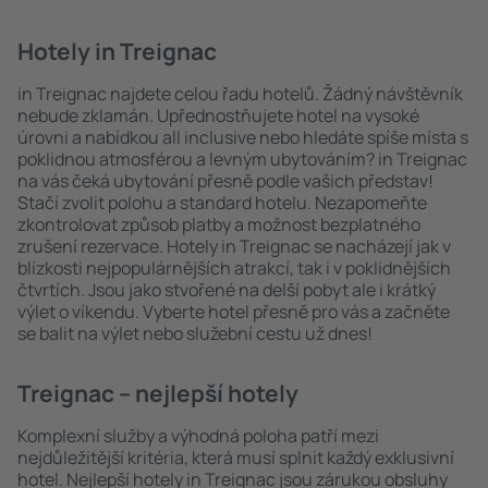
Hotely in Treignac
in Treignac najdete celou řadu hotelů. Žádný návštěvník
nebude zklamán. Upřednostňujete hotel na vysoké
úrovni a nabídkou all inclusive nebo hledáte spíše místa s
poklidnou atmosférou a levným ubytováním? in Treignac
na vás čeká ubytování přesně podle vašich představ!
Stačí zvolit polohu a standard hotelu. Nezapomeňte
zkontrolovat způsob platby a možnost bezplatného
zrušení rezervace. Hotely in Treignac se nacházejí jak v
blízkosti nejpopulárnějších atrakcí, tak i v poklidnějších
čtvrtích. Jsou jako stvořené na delší pobyt ale i krátký
výlet o víkendu. Vyberte hotel přesně pro vás a začněte
se balit na výlet nebo služební cestu už dnes!
Treignac – nejlepší hotely
Komplexní služby a výhodná poloha patří mezi
nejdůležitější kritéria, která musí splnit každý exklusivní
hotel. Nejlepší hotely in Treignac jsou zárukou obsluhy