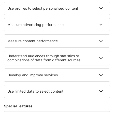
Hotely in Mühldorf
Nejlepší hotely - regiony
Hotely z Méribelu
Hotely in French Alps
Hotely v Provence-Alpách-Azurovém pobřeží
Hotely v Courchevel
Hotely v Provence
Hotely on Ko Chang
Hotely v Orlando a parky na Floridě
Hotely in Maryland
Hotely v Kjustendilu
Hotely in Chihuahua