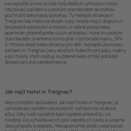
na nejvyšší úrovni a celé řady dalších výhod pro hosty.
Ubytovací zařízení s vysokým standardem se mohou
pochlubit dokonalou polohou. Ty nejlepší atrakce in
Treignac tak máte na dosah ruky. Hosté mají k dispozici i
bezplatné parkování a mohou si vybrat pokoj nebo
apartmán přesně podle svých představ. Hotel s vysokým
standardem znamená mimo jiné i různorodé menu, SPA
či fitness areál nebo atrakce pro děti. Nejlepší ubytovací
zařízení in Treignac jsou skvělým řešením pro páry, rodiny
a pro hosty, kteří cestují služebně nebo chtějí pořádat
školení pro své zaměstnance.
Jak najít hotel in Treignac?
Nejrychlejším způsobem, jak najít hotel in Treignac, je
vyhledávací systém ubytovacích zařízení na stránce
eSky. Díky naší rozsáhlé bázi najdete přesně to, co
hledáte. Do vyhledávacích polí vepište cíl cesty a vyberte
data příjezdu a odjezdu. Nezapomeňte ještě uvést počet