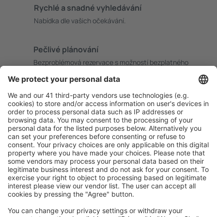
Rychlé a snadné vyhledávání
Nabídka dle vašich očekávání.
Pečlivé plánování
Bezproblémová rezervace s možností bezplatného
zrušení.
S námi ušetříte
Atraktivní ceny a speciální nabídky pro přihlášené
uživatele.
Ubytování dle vašeho gusta
Vyberte si z více než 1.3 milionu zařízení: hotelů,
apartmánů, chat a dalších.
Nejvyhledávanější hotely uživateli eSky