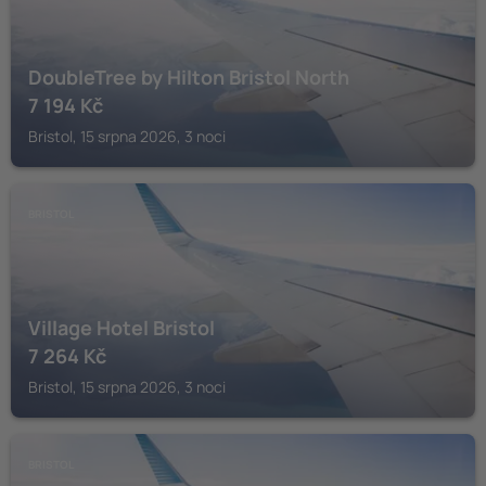
DoubleTree by Hilton Bristol North
7 194
Kč
Bristol, 15 srpna 2026, 3 noci
BRISTOL
Village Hotel Bristol
7 264
Kč
Bristol, 15 srpna 2026, 3 noci
BRISTOL