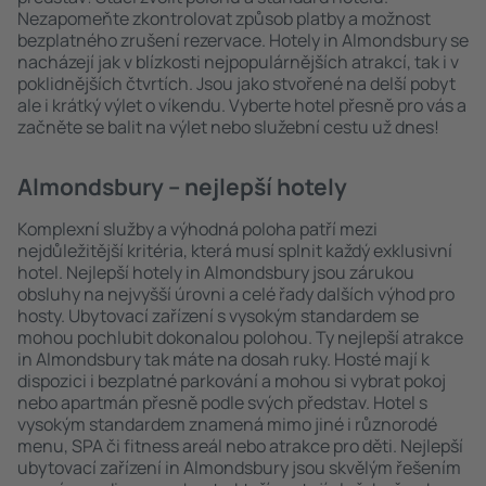
Nezapomeňte zkontrolovat způsob platby a možnost
bezplatného zrušení rezervace. Hotely in Almondsbury se
nacházejí jak v blízkosti nejpopulárnějších atrakcí, tak i v
poklidnějších čtvrtích. Jsou jako stvořené na delší pobyt
ale i krátký výlet o víkendu. Vyberte hotel přesně pro vás a
začněte se balit na výlet nebo služební cestu už dnes!
Almondsbury – nejlepší hotely
Komplexní služby a výhodná poloha patří mezi
nejdůležitější kritéria, která musí splnit každý exklusivní
hotel. Nejlepší hotely in Almondsbury jsou zárukou
obsluhy na nejvyšší úrovni a celé řady dalších výhod pro
hosty. Ubytovací zařízení s vysokým standardem se
mohou pochlubit dokonalou polohou. Ty nejlepší atrakce
in Almondsbury tak máte na dosah ruky. Hosté mají k
dispozici i bezplatné parkování a mohou si vybrat pokoj
nebo apartmán přesně podle svých představ. Hotel s
vysokým standardem znamená mimo jiné i různorodé
menu, SPA či fitness areál nebo atrakce pro děti. Nejlepší
ubytovací zařízení in Almondsbury jsou skvělým řešením