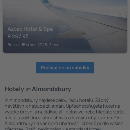
Aztec Hotel & Spa
9 257
Kč
Bristol, 15 srpna 2026, 3 noci
Podívat se na nabídky
Hotely in Almondsbury
in Almondsbury najdete celou řadu hotelů. Žádný
návštěvník nebude zklamán. Upřednostňujete hotel na
vysoké úrovni a nabídkou all inclusive nebo hledáte spíše
místa s poklidnou atmosférou a levným ubytováním? in
Almondsbury na vás čeká ubytování přesně podle vašich
představ! Stačí zvolit polohu a standard hotelu.