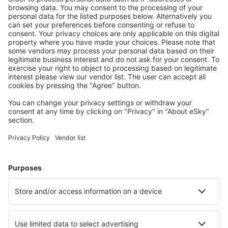
S námi ušetříte
Atraktivní ceny a speciální nabídky pro přihlášené
uživatele.
Ubytování dle vašeho gusta
Vyberte si z více než 1.3 milionu zařízení: hotelů,
apartmánů, chat a dalších.
Nejvyhledávanější hotely uživateli eSky
Hotely ve Velké Británii - Oblíbená města
Hotely v Birminghamu
Hotely v Manchesteru
Hotely v Liverpoolu
Hotely v Londýně
Hotely v Edinburghu
Hotely in Whitstable
Hotely in Alnwick
Hotely v Doncasteru