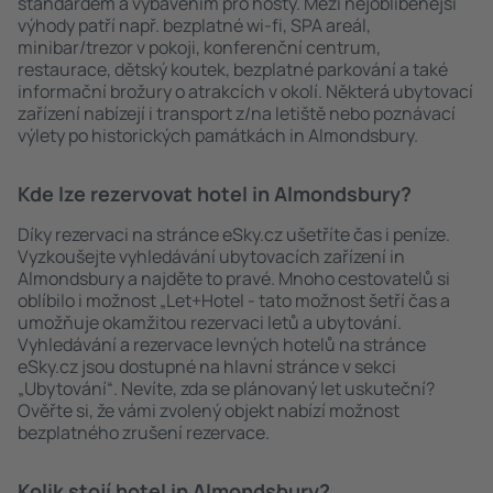
standardem a vybavením pro hosty. Mezi nejoblíbenější
výhody patří např. bezplatné wi-fi, SPA areál,
minibar/trezor v pokoji, konferenční centrum,
restaurace, dětský koutek, bezplatné parkování a také
informační brožury o atrakcích v okolí. Některá ubytovací
zařízení nabízejí i transport z/na letiště nebo poznávací
výlety po historických památkách in Almondsbury.
Kde lze rezervovat hotel in Almondsbury?
Díky rezervaci na stránce eSky.cz ušetříte čas i peníze.
Vyzkoušejte vyhledávání ubytovacích zařízení in
Almondsbury a najděte to pravé. Mnoho cestovatelů si
oblíbilo i možnost „Let+Hotel - tato možnost šetří čas a
umožňuje okamžitou rezervaci letů a ubytování.
Vyhledávání a rezervace levných hotelů na stránce
eSky.cz jsou dostupné na hlavní stránce v sekci
„Ubytování“. Nevíte, zda se plánovaný let uskuteční?
Ověřte si, že vámi zvolený objekt nabízí možnost
bezplatného zrušení rezervace.
Kolik stojí hotel in Almondsbury?