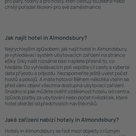
pro páry, rodiny a pro hosty, kteří cestují služebně nebo
chtějí pořádat školení pro své zaměstnance.
Jak najít hotel in Almondsbury?
Nejrychlejším způsobem, jak najít hotel in Almondsbury,
je vyhledávací systém ubytovacích zařízení na stránce
eSky. Díky naší rozsáhlé bázi najdete přesně to, co
hledáte. Do vyhledávacích polí vepište cíl cesty a vyberte
data příjezdu a odjezdu. Nezapomeňte ještě uvést počet
hostů a pokojů. A máte hotovo! Během několika vteřin se
před vámi objeví všechna dostupná ubytovací zařízení.
Snadno si pak můžete ověřit vzdálenost hotelu od centra,
způsob platby za ubytování nebo počet hvězdiček, které
hotel obdržel od předchozích návštěvníků.
Jaké zařízení nabízí hotely in Almondsbury?
Hotely in Almondsbury se řadí mezi objekty s různým