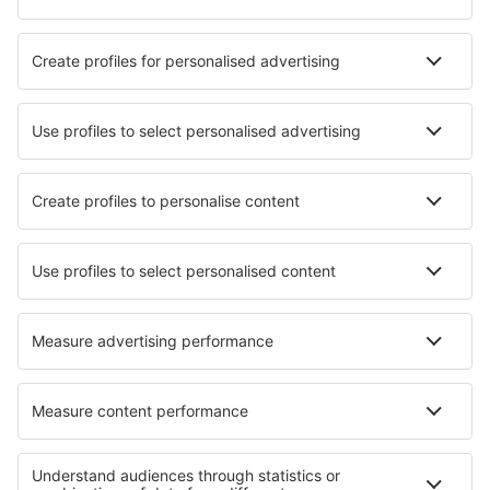
Hotely in Torquay
Hotely v Cardiffu
Nejlepší hotely - města
Hotely in Sieste
Hotely in Pelican Key
Hotely in Kizimkazi
Hotely in Gimileo
Hotely in Cabrales
Hotely in Almodôvar
Hotely in Fertőhomok
Hotely in Saint-Gely-du-Fesc
Hotely in Wodzislaw
Hotely in Haslach im Kinzigtal
Nejlepší hotely - regiony
Hotely v Anglii
Hotely ve Walesu
Hotely na Guernsey
Hotely v Pembrokeshire
Hotely v Severním Irsku