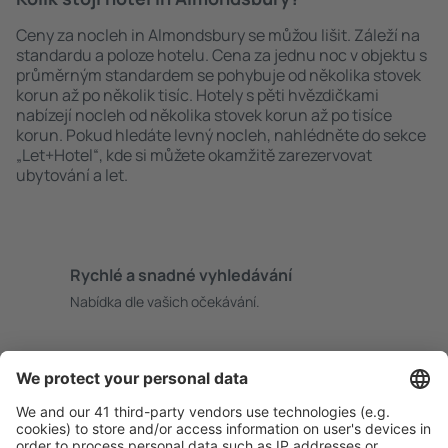
Ceny za nocleh in Almondsbury se můžou lišit. Záleží na
standardu a poloze hotelu. Cena za jednu noc v objektu s
průměrným standardem se pohybuje od několika stovek
korun až po několik tisíc. Hotely s pěti hvězdičkami
nabízejí nocleh od několika stovek korun až po tisíce
korun. Pokud hledáte levný nocleh, nahlédněte do sekce
„Let+Hotel“, kde si můžete okamžitě zarezervovat
ubytování a let.
Rychlé a snadné vyhledávání
Nabídka dle vašich očekávání.
Pečlivé plánování
Bezproblémová rezervace s možností bezplatného
zrušení.