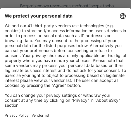
Bezproblémová rezervace s možností bezplatného
zrušení.
S námi ušetříte
Atraktivní ceny a speciální nabídky pro přihlášené
uživatele.
Ubytování dle vašeho gusta
Vyberte si z více než 1.3 milionu zařízení: hotelů,
apartmánů, chat a dalších.
Uživateli eSky nejčastěji hledané ubytování
Ubytování ve Velké Británii - Oblíbená města
Ubytování v Birminghamu
Ubytování v Liverpoolu
Ubytování v Manchesteru
Ubytování v Londýně