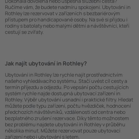
Dokonalá dovolená nebo úspěšná služební cesta?
Ručíme vám, že budete nadmíru spokojeni. Ubytování in
Rothley lze rezervovat v zařízeních s bezbariérovým
přístupem pro handicapované osoby. Na své si přijdou i
rodiny s batolaty nebo malými dětmi a návštěvníci, kteří
cestují se zvířaty.
Jak najít ubytování in Rothley?
Ubytování in Rothley lze rychle najít prostřednictvím
našeho vyhledávacího systému. Stačí uvést cíl cesty a
termín příjezdu a odjezdu. Po vepsání počtu cestujících
systém rychle najde dostupná ubytovací zařízení in
Rothley. Výběr ubytování usnadní i praktické filtry. Hledat
můžete podle typu zařízení, počtu hvězdiček, hodnocení
předchozích návštěvníků, vzdálenosti od centra nebo
bezplatného zrušení rezervace. Díky těmto možnostem
bez problému najdete ubytování in Rothley v průběhu
několika minut. Můžete rezervovat pouze ubytovací
zařízení nebo i ubytování s letem.