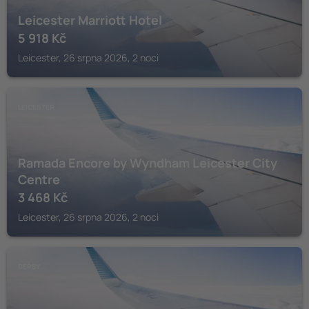
Leicester Marriott Hotel
5 918
Kč
Leicester, 26 srpna 2026, 2 noci
LEICESTER
Ramada Encore by Wyndham Leicester City
Centre
3 468
Kč
Leicester, 26 srpna 2026, 2 noci
DERBY