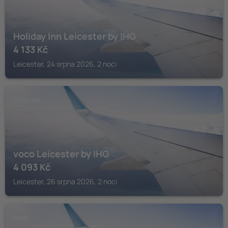
Holiday Inn Leicester by IHG
4 133
Kč
Leicester, 24 srpna 2026, 2 noci
LEICESTER
voco Leicester by IHG
4 093
Kč
Leicester, 26 srpna 2026, 2 noci
DERBY