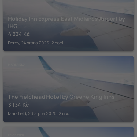
Holiday Inn Express East Midlands Airport by
IHG
4 334
Kč
Derby, 24 srpna 2026, 2 noci
MARKFIELD
The Fieldhead Hotel by Greene King Inns
3 134
Kč
Markfield, 26 srpna 2026, 2 noci
LEICESTER