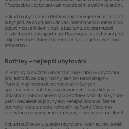
Přizpůsobte ubytování vašim potřebám a dalším plánům.
Pokud si ubytování in Rothley zarezervujete včas, můžete
si být jisti, že po příjezdu do vaší destinace si budete moci
odpočinout s klidem v duši a bez toho, abyste museli
hledat hotel nebo apartmán. Rezervujte si ubytování před
odjezdem to Rothley a během cesty si užijete uvolněnou
atmosféru.
Rothley – nejlepší ubytování
in Rothley si můžete vybrat ze široké nabídky ubytování
pro jednotlivce, páry, rodiny, seniory nebo skupiny.
Turisté mají možnost přenocovat v různých
apartmánech, hotelech a penzionech – v poklidných
oblastech nebo v samém srdci Rothley. Mezi další výhody
patří i nedaleké půjčovny aut, veřejná doprava, četné
obchody, restaurační a rekreační zařízení. Všechno
nezbytné pro nezapomenutelný výlet máte jako na dlani!
Pokud toužíte po luxusním ubytování, Rothley vás potěší.