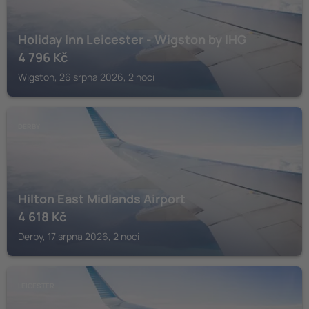
Holiday Inn Leicester - Wigston by IHG
4 796
Kč
Wigston, 26 srpna 2026, 2 noci
DERBY
Hilton East Midlands Airport
4 618
Kč
Derby, 17 srpna 2026, 2 noci
LEICESTER