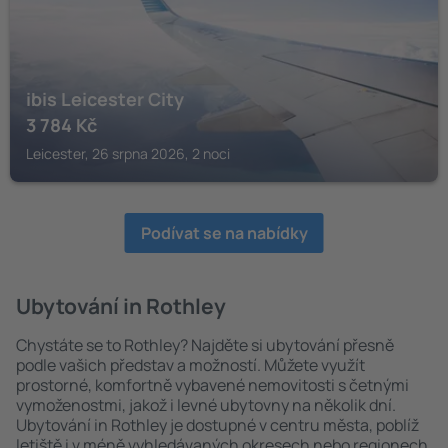
ibis Leicester City
3 784
Kč
Leicester, 26 srpna 2026, 2 noci
Podívat se na nabídky
Ubytování in Rothley
Chystáte se to Rothley? Najděte si ubytování přesně
podle vašich představ a možností. Můžete využít
prostorné, komfortně vybavené nemovitosti s četnými
vymoženostmi, jakož i levné ubytovny na několik dní.
Ubytování in Rothley je dostupné v centru města, poblíž
letiště i v méně vyhledávaných okresech nebo regionech.