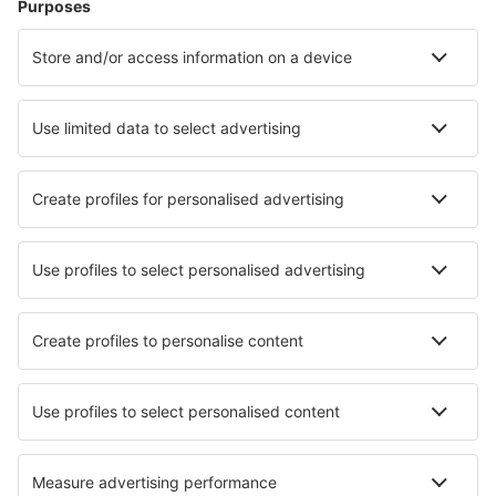
Ubytování v Edinburghu
Ubytování in Lincoln
Ubytování v Cambridge
Ubytování in Holt
Ubytování in Taunton
Ubytování in Skipton
Nejlepší ubytování - města
Ubytování in Marone
Ubytování in Capellades
Ubytování Villa El Cacique
Ubytování in Issengo
Ubytování in Vent
Ubytování in Aracati
Ubytování in Kraainem
Ubytování in Soma
Ubytování in Schorfheide
Ubytování v Rockhamptonu
Nejlepší ubytování - regiony