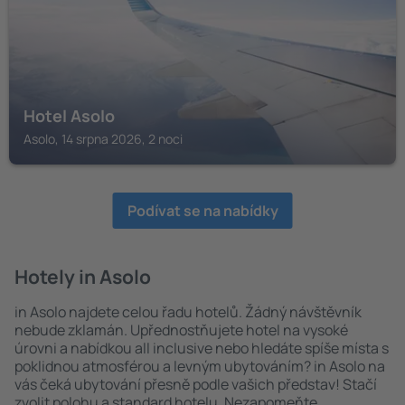
Hotel Asolo
Asolo, 14 srpna 2026, 2 noci
Podívat se na nabídky
Hotely in Asolo
in Asolo najdete celou řadu hotelů. Žádný návštěvník
nebude zklamán. Upřednostňujete hotel na vysoké
úrovni a nabídkou all inclusive nebo hledáte spíše místa s
poklidnou atmosférou a levným ubytováním? in Asolo na
vás čeká ubytování přesně podle vašich představ! Stačí
zvolit polohu a standard hotelu. Nezapomeňte