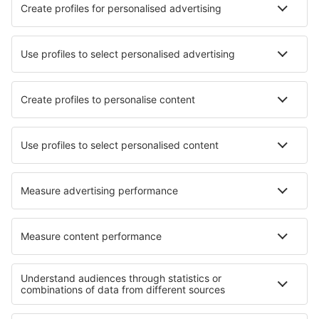
Nejlepší hotely - města
Hotely Tlumacov
Hotely in Oza dos Rios
Hotely in West Boylston
Hotely in Ehrenberg
Hotely in Handa
Hotely in Villanueva De Cordoba
Hotely in Mount Dora
Hotely in Waldsolms
Hotely in La Escalona
Hotely in Stubenberg
Nejlepší hotely - regiony
Hotely in Dolomites
Hotely při Gardském jezeře
Hotely in Marche
Hotely in Lombardy
Hotely ve Val di Fassa
Hotely v Skopelos