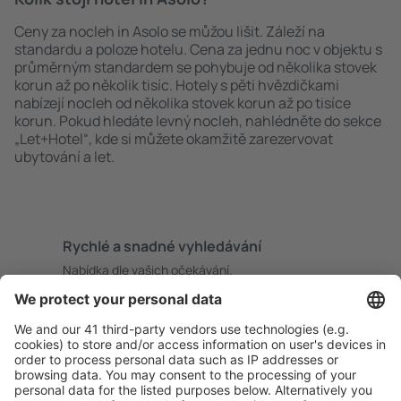
Ceny za nocleh in Asolo se můžou lišit. Záleží na
standardu a poloze hotelu. Cena za jednu noc v objektu s
průměrným standardem se pohybuje od několika stovek
korun až po několik tisíc. Hotely s pěti hvězdičkami
nabízejí nocleh od několika stovek korun až po tisíce
korun. Pokud hledáte levný nocleh, nahlédněte do sekce
„Let+Hotel“, kde si můžete okamžitě zarezervovat
ubytování a let.
Rychlé a snadné vyhledávání
Nabídka dle vašich očekávání.
Pečlivé plánování
Bezproblémová rezervace s možností bezplatného
zrušení.