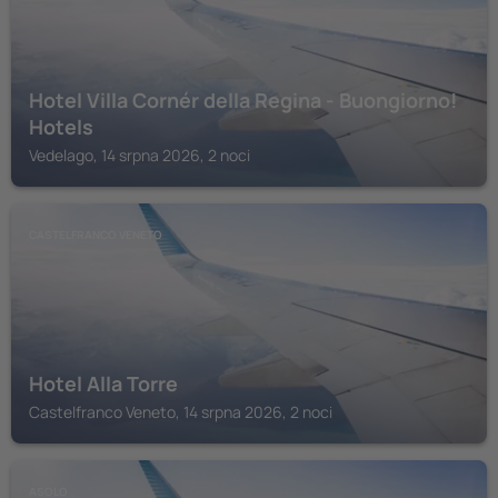
Hotel Villa Cornér della Regina - Buongiorno!
Hotels
Vedelago, 14 srpna 2026, 2 noci
CASTELFRANCO VENETO
Hotel Alla Torre
Castelfranco Veneto, 14 srpna 2026, 2 noci
ASOLO