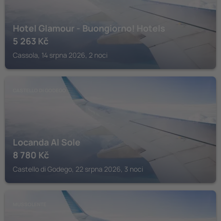
Hotel Glamour - Buongiorno! Hotels
5 263
Kč
Cassola, 14 srpna 2026, 2 noci
CASTELLO DI GODEGO
Locanda Al Sole
8 780
Kč
Castello di Godego, 22 srpna 2026, 3 noci
MUSSOLENTE