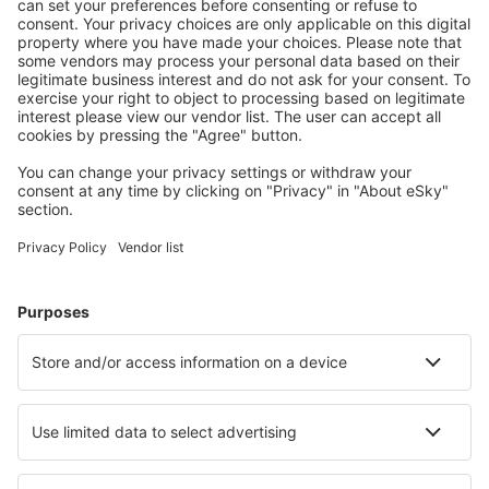
S námi ušetříte
Atraktivní ceny a speciální nabídky pro přihlášené
uživatele.
Ubytování dle vašeho gusta
Vyberte si z více než 1.3 milionu zařízení: hotelů,
apartmánů, chat a dalších.
Nejvyhledávanější hotely uživateli eSky
Hotely v Itálii - Oblíbená města
Hotely v Neapoli
Hotely v Římě
Hotely ve Florencii
Hotely v Palermu
Hotely v Miláně
Hotely v Positano
Hotely in Capoliveri
Hotely in Peschici
Hotely v Turíně
Hotely in Polignano a Mare