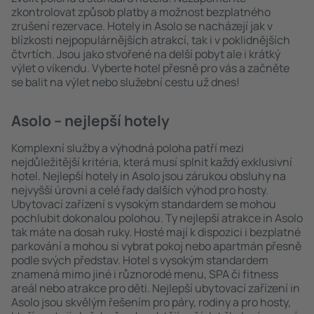
zkontrolovat způsob platby a možnost bezplatného
zrušení rezervace. Hotely in Asolo se nacházejí jak v
blízkosti nejpopulárnějších atrakcí, tak i v poklidnějších
čtvrtích. Jsou jako stvořené na delší pobyt ale i krátký
výlet o víkendu. Vyberte hotel přesně pro vás a začněte
se balit na výlet nebo služební cestu už dnes!
Asolo – nejlepší hotely
Komplexní služby a výhodná poloha patří mezi
nejdůležitější kritéria, která musí splnit každý exklusivní
hotel. Nejlepší hotely in Asolo jsou zárukou obsluhy na
nejvyšší úrovni a celé řady dalších výhod pro hosty.
Ubytovací zařízení s vysokým standardem se mohou
pochlubit dokonalou polohou. Ty nejlepší atrakce in Asolo
tak máte na dosah ruky. Hosté mají k dispozici i bezplatné
parkování a mohou si vybrat pokoj nebo apartmán přesně
podle svých představ. Hotel s vysokým standardem
znamená mimo jiné i různorodé menu, SPA či fitness
areál nebo atrakce pro děti. Nejlepší ubytovací zařízení in
Asolo jsou skvělým řešením pro páry, rodiny a pro hosty,