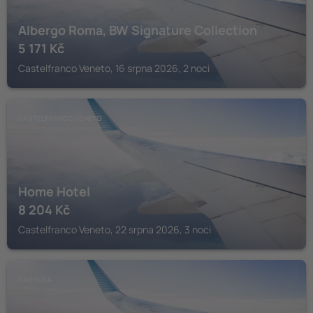
Albergo Roma, BW Signature Collection
5 171
Kč
Castelfranco Veneto, 16 srpna 2026, 2 noci
CASTELFRANCO VENETO
Home Hotel
8 204
Kč
Castelfranco Veneto, 22 srpna 2026, 3 noci
CASSOLA