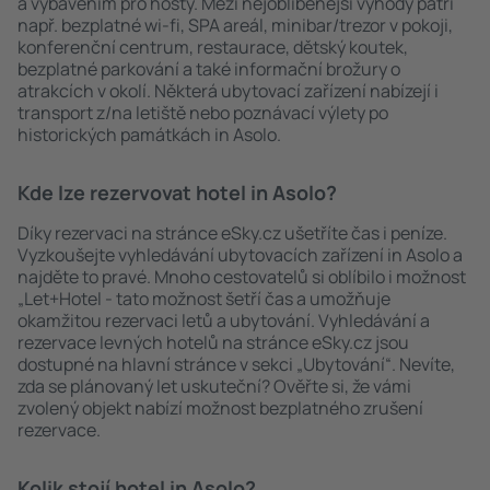
a vybavením pro hosty. Mezi nejoblíbenější výhody patří
např. bezplatné wi-fi, SPA areál, minibar/trezor v pokoji,
konferenční centrum, restaurace, dětský koutek,
bezplatné parkování a také informační brožury o
atrakcích v okolí. Některá ubytovací zařízení nabízejí i
transport z/na letiště nebo poznávací výlety po
historických památkách in Asolo.
Kde lze rezervovat hotel in Asolo?
Díky rezervaci na stránce eSky.cz ušetříte čas i peníze.
Vyzkoušejte vyhledávání ubytovacích zařízení in Asolo a
najděte to pravé. Mnoho cestovatelů si oblíbilo i možnost
„Let+Hotel - tato možnost šetří čas a umožňuje
okamžitou rezervaci letů a ubytování. Vyhledávání a
rezervace levných hotelů na stránce eSky.cz jsou
dostupné na hlavní stránce v sekci „Ubytování“. Nevíte,
zda se plánovaný let uskuteční? Ověřte si, že vámi
zvolený objekt nabízí možnost bezplatného zrušení
rezervace.
Kolik stojí hotel in Asolo?