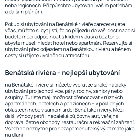
nebo regionech. Přizpůsobte ubytování vašim potřebám
a dalším plánům.
Pokud si ubytování na Benátské riviéře zarezervujete
včas, můžete si být jisti, že po příjezdu do vaší destinace si
budete moci odpočinout s klidem v duši a bez toho,
abyste museli hledat hotel nebo apartmán. Rezervujte si
ubytování před odjezdem na Benátskou riviéru a během
cesty si užijete uvolněnou atmosféru.
Benátská riviéra – nejlepší ubytování
na Benátské riviéře si můžete vybrat ze široké nabídky
ubytování pro jednotlivce, páry, rodiny, seniory nebo
skupiny. Turisté mají možnost přenocovat v různých
apartmánech, hotelech a penzionech – v poklidných
oblastech nebo v samém srdci Benátské riviéry. Mezi
další výhody patří i nedaleké půjčovny aut, veřejná
doprava, četné obchody, restaurační a rekreační zařízení.
Všechno nezbytné pro nezapomenutelný výlet máte jako
na dlani!