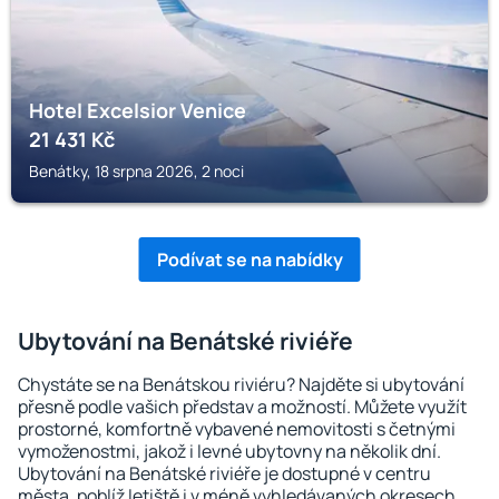
Hotel Excelsior Venice
21 431
Kč
Benátky, 18 srpna 2026, 2 noci
Podívat se na nabídky
Ubytování na Benátské riviéře
Chystáte se na Benátskou riviéru? Najděte si ubytování
přesně podle vašich představ a možností. Můžete využít
prostorné, komfortně vybavené nemovitosti s četnými
vymoženostmi, jakož i levné ubytovny na několik dní.
Ubytování na Benátské riviéře je dostupné v centru
města, poblíž letiště i v méně vyhledávaných okresech