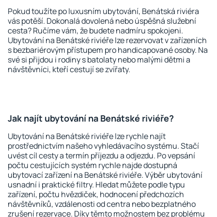
Pokud toužíte po luxusním ubytování, Benátská riviéra
vás potěší. Dokonalá dovolená nebo úspěšná služební
cesta? Ručíme vám, že budete nadmíru spokojeni.
Ubytování na Benátské riviéře lze rezervovat v zařízeních
s bezbariérovým přístupem pro handicapované osoby. Na
své si přijdou i rodiny s batolaty nebo malými dětmi a
návštěvníci, kteří cestují se zvířaty.
Jak najít ubytování na Benátské riviéře?
Ubytování na Benátské riviéře lze rychle najít
prostřednictvím našeho vyhledávacího systému. Stačí
uvést cíl cesty a termín příjezdu a odjezdu. Po vepsání
počtu cestujících systém rychle najde dostupná
ubytovací zařízení na Benátské riviéře. Výběr ubytování
usnadní i praktické filtry. Hledat můžete podle typu
zařízení, počtu hvězdiček, hodnocení předchozích
návštěvníků, vzdálenosti od centra nebo bezplatného
zrušení rezervace. Díky těmto možnostem bez problému