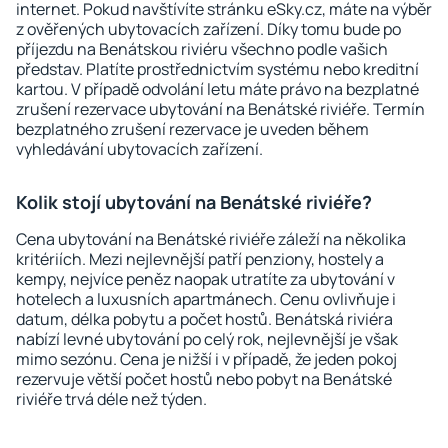
internet. Pokud navštívíte stránku eSky.cz, máte na výběr
z ověřených ubytovacích zařízení. Díky tomu bude po
příjezdu na Benátskou riviéru všechno podle vašich
představ. Platíte prostřednictvím systému nebo kreditní
kartou. V případě odvolání letu máte právo na bezplatné
zrušení rezervace ubytování na Benátské riviéře. Termín
bezplatného zrušení rezervace je uveden během
vyhledávání ubytovacích zařízení.
Kolik stojí ubytování na Benátské riviéře?
Cena ubytování na Benátské riviéře záleží na několika
kritériích. Mezi nejlevnější patří penziony, hostely a
kempy, nejvíce peněz naopak utratíte za ubytování v
hotelech a luxusních apartmánech. Cenu ovlivňuje i
datum, délka pobytu a počet hostů. Benátská riviéra
nabízí levné ubytování po celý rok, nejlevnější je však
mimo sezónu. Cena je nižší i v případě, že jeden pokoj
rezervuje větší počet hostů nebo pobyt na Benátské
riviéře trvá déle než týden.