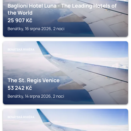
Baglioni Hotel Luna - The Leading Hotels of
the World
25 907
Kč
Benátky, 16 srpna 2026, 2 noci
BENÁTSKÁ RIVIÉRA
The St. Regis Venice
53 242
Kč
Benátky, 14 srpna 2026, 2 noci
BENÁTSKÁ RIVIÉRA