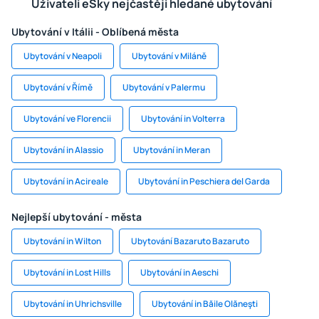
Uživateli eSky nejčastěji hledané ubytování
Ubytování v Itálii - Oblíbená města
Ubytování v Neapoli
Ubytování v Miláně
Ubytování v Římě
Ubytování v Palermu
Ubytování ve Florencii
Ubytování in Volterra
Ubytování in Alassio
Ubytování in Meran
Ubytování in Acireale
Ubytování in Peschiera del Garda
Nejlepší ubytování - města
Ubytování in Wilton
Ubytování Bazaruto Bazaruto
Ubytování in Lost Hills
Ubytování in Aeschi
Ubytování in Uhrichsville
Ubytování in Băile Olăneşti