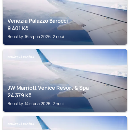
Venezia Palazzo Barocci
9 401
Kč
Benátky, 16 srpna 2026, 2 noci
BENÁTSKÁ RIVIÉRA
JW Marriott Venice Resort & Spa
24 379
Kč
Benátky, 14 srpna 2026, 2 noci
BENÁTSKÁ RIVIÉRA