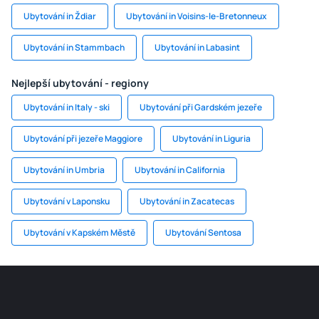
Ubytování in Ždiar
Ubytování in Voisins-le-Bretonneux
Ubytování in Stammbach
Ubytování in Labasint
Nejlepší ubytování - regiony
Ubytování in Italy - ski
Ubytování při Gardském jezeře
Ubytování při jezeře Maggiore
Ubytování in Liguria
Ubytování in Umbria
Ubytování in California
Ubytování v Laponsku
Ubytování in Zacatecas
Ubytování v Kapském Městě
Ubytování Sentosa