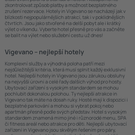
zkontrolovat způsob platby a možnost bezplatného
zrušení rezervace. Hotely in Vigevano se nacházejí jak v
blízkosti nejpopulárnějších atrakcí, tak i v poklidnějších
čtvrtích. Jsou jako stvořené na delší pobyt ale i krátký
výlet o víkendu. Vyberte hotel přesně pro vás a začněte
se balit na výlet nebo služební cestu už dnes!
Vigevano – nejlepší hotely
Komplexní služby a výhodná poloha patří mezi
nejdůležitější kritéria, která musí splnit každý exklusivní
hotel. Nejlepší hotely in Vigevano jsou zárukou obsluhy
na nejvyšší úrovni a celé řady dalších výhod pro hosty.
Ubytovací zařízení s vysokým standardem se mohou
pochlubit dokonalou polohou. Ty nejlepší atrakce in
Vigevano tak máte na dosah ruky. Hosté mají k dispozici i
bezplatné parkování a mohou si vybrat pokoj nebo
apartmán přesně podle svých představ. Hotel s vysokým
standardem znamená mimo jiné i různorodé menu, SPA
či fitness areál nebo atrakce pro děti. Nejlepší ubytovací
zařízení in Vigevano jsou skvělým řešením pro páry,