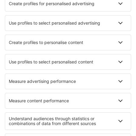
Hotely in Trinita' D'Agutu
Nejlepší hotely - města
Hotely in Richton Park
Hotely in Margerie-Hancourt
Hotely Hellvik
Hotely in Milanowek
Hotely Cabanillas
Hotely in Sercoeur
Hotely in Topas
Hotely in Rincon
Hotely in Padron
Hotely in Magny-Jobert
Nejlepší hotely - regiony
Hotely in Abruzzo
Hotely na Benátské riviéře
Hotely na pobřeží Rimini
Hotely ve Val di Pejo
Hotely in Italy - ski
Hotely v Belgii