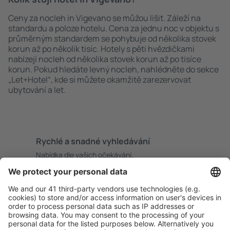
Ceny za nocleh in Vigevano se můžou lišit. Záleží na
standardu a poloze hotelu. Cena za jednu noc v objektu s
průměrným standardem se pohybuje od několika stovek
korun až po několik tisíc. Hotely s pěti hvězdičkami
nabízejí nocleh od několika stovek korun až po tisíce
korun. Pokud hledáte levný nocleh, nahlédněte do sekce
„Let+Hotel“, kde si můžete okamžitě zarezervovat
ubytování a let.
Rychlé a snadné vyhledávání
Nabídka dle vašich očekávání.
Pečlivé plánování
Bezproblémová rezervace s možností bezplatného
zrušení.