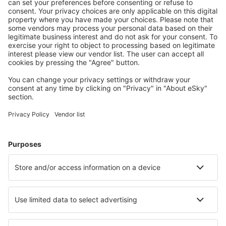
S námi ušetříte
Atraktivní ceny a speciální nabídky pro přihlášené
uživatele.
Ubytování dle vašeho gusta
Vyberte si z více než 1.3 milionu zařízení: hotelů,
apartmánů, chat a dalších.
Nejvyhledávanější hotely uživateli eSky
Hotely v Itálii - Oblíbená města
Hotely v Neapoli
Hotely v Římě
Hotely v Palermu
Hotely v Miláně
Hotely ve Florencii
Hotely in Peschiera del Garda
Hotely in Verbania
Hotely in Fiumicino
Hotely in Castiglione del Lago