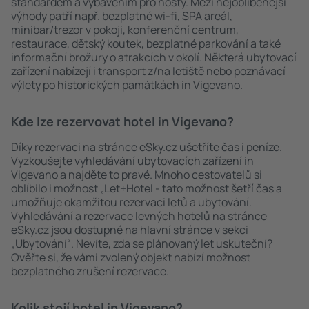
standardem a vybavením pro hosty. Mezi nejoblíbenější
výhody patří např. bezplatné wi-fi, SPA areál,
minibar/trezor v pokoji, konferenční centrum,
restaurace, dětský koutek, bezplatné parkování a také
informační brožury o atrakcích v okolí. Některá ubytovací
zařízení nabízejí i transport z/na letiště nebo poznávací
výlety po historických památkách in Vigevano.
Kde lze rezervovat hotel in Vigevano?
Díky rezervaci na stránce eSky.cz ušetříte čas i peníze.
Vyzkoušejte vyhledávání ubytovacích zařízení in
Vigevano a najděte to pravé. Mnoho cestovatelů si
oblíbilo i možnost „Let+Hotel - tato možnost šetří čas a
umožňuje okamžitou rezervaci letů a ubytování.
Vyhledávání a rezervace levných hotelů na stránce
eSky.cz jsou dostupné na hlavní stránce v sekci
„Ubytování“. Nevíte, zda se plánovaný let uskuteční?
Ověřte si, že vámi zvolený objekt nabízí možnost
bezplatného zrušení rezervace.
Kolik stojí hotel in Vigevano?