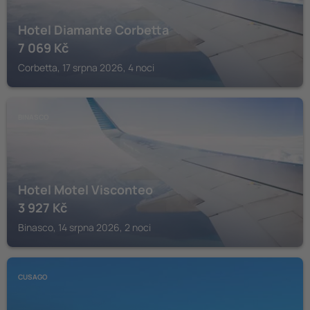
Hotel Diamante Corbetta
7 069
Kč
Corbetta, 17 srpna 2026, 4 noci
BINASCO
Hotel Motel Visconteo
3 927
Kč
Binasco, 14 srpna 2026, 2 noci
CUSAGO