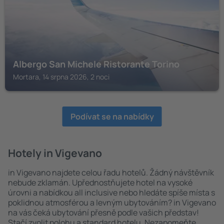
Albergo San Michele Ristorante Torino
Mortara, 14 srpna 2026, 2 noci
Podívat se na nabídky
Hotely in Vigevano
in Vigevano najdete celou řadu hotelů. Žádný návštěvník
nebude zklamán. Upřednostňujete hotel na vysoké
úrovni a nabídkou all inclusive nebo hledáte spíše místa s
poklidnou atmosférou a levným ubytováním? in Vigevano
na vás čeká ubytování přesně podle vašich představ!
Stačí zvolit polohu a standard hotelu. Nezapomeňte