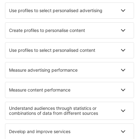
Ubytování in Lipowo
Ubytování in Ampuis
Ubytování in Williamstown
Ubytování in Macchiagodena
Ubytování in Nagol
Ubytování in Chanhassen
Nejlepší ubytování - regiony
Ubytování v Dalaman Region
Ubytování v Kappadokii
Ubytování v Turecku
Ubytování na pobřeží Černého moře
Ubytování na pobřeží Marmarisu
Ubytování in Sandanski province
Ubytování in Curonian Spit National Park
Ubytování in Dolomites
Ubytování v Nicaragua