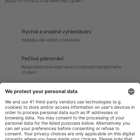
pobyt in Kirazli trvá déle než týden.
Rychlé a snadné vyhledávání
Nabídka dle vašich očekávání.
Pečlivé plánování
Bezproblémová rezervace s možností bezplatného
zrušení.
S námi ušetříte
Atraktivní ceny a speciální nabídky pro přihlášené
uživatele.
Ubytování dle vašeho gusta
Vyberte si z více než 1.3 milionu zařízení: hotelů,
apartmánů, chat a dalších.