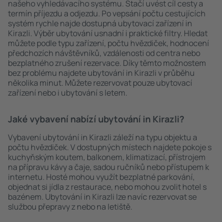
našeho vyhledávacího systému. Stačí uvést cíl cesty a
termín příjezdu a odjezdu. Po vepsání počtu cestujících
systém rychle najde dostupná ubytovací zařízení in
Kirazli. Výběr ubytování usnadní i praktické filtry. Hledat
můžete podle typu zařízení, počtu hvězdiček, hodnocení
předchozích návštěvníků, vzdálenosti od centra nebo
bezplatného zrušení rezervace. Díky těmto možnostem
bez problému najdete ubytování in Kirazli v průběhu
několika minut. Můžete rezervovat pouze ubytovací
zařízení nebo i ubytování s letem.
Jaké vybavení nabízí ubytování in Kirazli?
Vybavení ubytování in Kirazli záleží na typu objektu a
počtu hvězdiček. V dostupných místech najdete pokoje s
kuchyňským koutem, balkonem, klimatizací, přístrojem
na přípravu kávy a čaje, sadou ručníků nebo přístupem k
internetu. Hosté mohou využít bezplatné parkování,
objednat si jídla z restaurace, nebo mohou zvolit hotel s
bazénem. Ubytování in Kirazli lze navíc rezervovat se
službou přepravy z nebo na letiště.