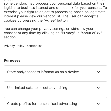
Uživateli eSky nejčastěji hledané ubytování
Ubytování v Turecku - Oblíbená města
Ubytování v Istanbulu
Ubytování in Kaş
Ubytování v Bodrumu
Ubytování v Antalyi
Ubytování ve Fethiye
Ubytování in Adrasan
Ubytování in Sarigerme
Ubytování v Side
Ubytování in Kucukkuyu
Ubytování v Tokatu
Nejlepší ubytování - města
Ubytování in Soiano del Lago
Ubytování in Blue River
Ubytování in Locmaria-Plouzane
Ubytování in Monterey Park