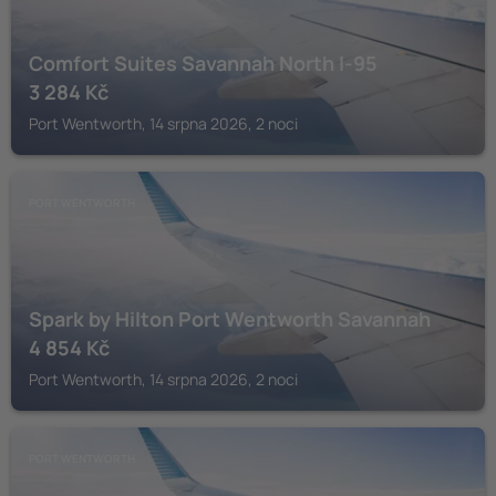
Comfort Suites Savannah North I-95
3 284
Kč
Port Wentworth, 14 srpna 2026, 2 noci
PORT WENTWORTH
Spark by Hilton Port Wentworth Savannah
4 854
Kč
Port Wentworth, 14 srpna 2026, 2 noci
PORT WENTWORTH