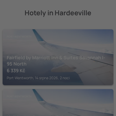
Hotely in Hardeeville
PORT WENTWORTH
Fairfield by Marriott Inn & Suites Savannah I-
95 North
6 339
Kč
Port Wentworth, 14 srpna 2026, 2 noci
PORT WENTWORTH