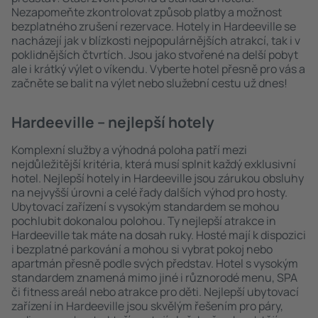
Nezapomeňte zkontrolovat způsob platby a možnost
bezplatného zrušení rezervace. Hotely in Hardeeville se
nacházejí jak v blízkosti nejpopulárnějších atrakcí, tak i v
poklidnějších čtvrtích. Jsou jako stvořené na delší pobyt
ale i krátký výlet o víkendu. Vyberte hotel přesně pro vás a
začněte se balit na výlet nebo služební cestu už dnes!
Hardeeville – nejlepší hotely
Komplexní služby a výhodná poloha patří mezi
nejdůležitější kritéria, která musí splnit každý exklusivní
hotel. Nejlepší hotely in Hardeeville jsou zárukou obsluhy
na nejvyšší úrovni a celé řady dalších výhod pro hosty.
Ubytovací zařízení s vysokým standardem se mohou
pochlubit dokonalou polohou. Ty nejlepší atrakce in
Hardeeville tak máte na dosah ruky. Hosté mají k dispozici
i bezplatné parkování a mohou si vybrat pokoj nebo
apartmán přesně podle svých představ. Hotel s vysokým
standardem znamená mimo jiné i různorodé menu, SPA
či fitness areál nebo atrakce pro děti. Nejlepší ubytovací
zařízení in Hardeeville jsou skvělým řešením pro páry,