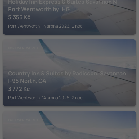
Holiday Inn Express & Suites Savannah N -
Port Wentworth by IHG
5 356
Kč
Port Wentworth, 14 srpna 2026, 2 noci
PORT WENTWORTH
Country Inn & Suites by Radisson, Savannah
I-95 North, GA
3 772
Kč
Port Wentworth, 14 srpna 2026, 2 noci
PORT WENTWORTH