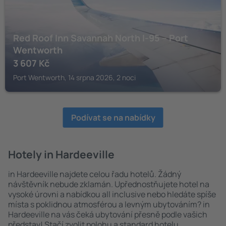
Red Roof Inn Savannah North I-95 – Port
Wentworth
3 607
Kč
Port Wentworth, 14 srpna 2026, 2 noci
Podívat se na nabídky
Hotely in Hardeeville
in Hardeeville najdete celou řadu hotelů. Žádný
návštěvník nebude zklamán. Upřednostňujete hotel na
vysoké úrovni a nabídkou all inclusive nebo hledáte spíše
místa s poklidnou atmosférou a levným ubytováním? in
Hardeeville na vás čeká ubytování přesně podle vašich
představ! Stačí zvolit polohu a standard hotelu.