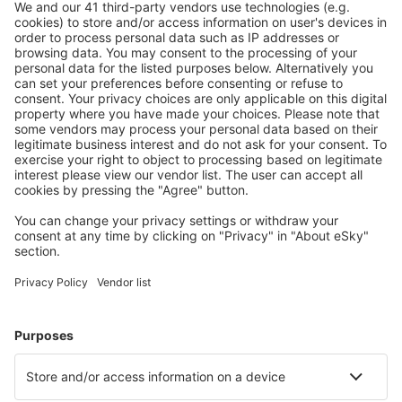
S námi ušetříte
Atraktivní ceny a speciální nabídky pro přihlášené
uživatele.
Ubytování dle vašeho gusta
Vyberte si z více než 1.3 milionu zařízení: hotelů,
apartmánů, chat a dalších.
Nejvyhledávanější hotely uživateli eSky
Hotely ve Spojených státech amerických - Oblíbená města
Hotely in Panama City Beach
Hotely in Davenport
Hotely in Sevierville
Hotely v Myrtle Beach
Hotely in Kissimmee
Hotely in Big Bear
Hotely in Vail
Hotely v Tampě
Hotely v Salt Lake City