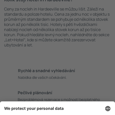
Ceny za nocleh in Hardeeville se můžou lišit. Záleží na
standardu a poloze hotelu. Cena za jednu noc v objektu s
průměrným standardem se pohybuje od několika stovek
korun až po několik tisíc. Hotely s pěti hvězdičkami
nabízejí nocleh od několika stovek korun až po tisíce
korun. Pokud hledáte levný nocleh, nahlédněte do sekce
„Let+Hotel“, kde si můžete okamžitě zarezervovat
ubytování a let.
Rychlé a snadné vyhledávání
Nabídka dle vašich očekávání.
Pečlivé plánování
Bezproblémová rezervace s možností bezplatného
zrušení.