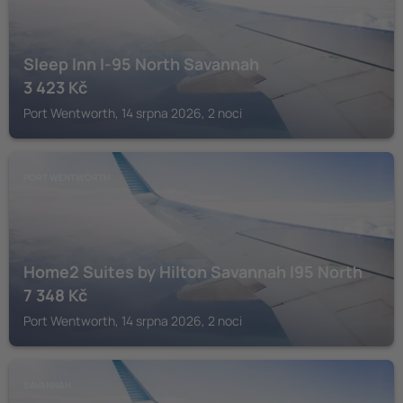
Sleep Inn I-95 North Savannah
3 423
Kč
Port Wentworth, 14 srpna 2026, 2 noci
PORT WENTWORTH
Home2 Suites by Hilton Savannah I95 North
7 348
Kč
Port Wentworth, 14 srpna 2026, 2 noci
SAVANNAH