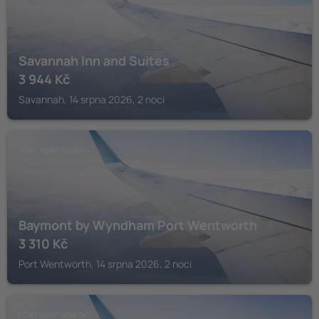
Savannah Inn and Suites
3 944
Kč
Savannah, 14 srpna 2026, 2 noci
PORT WENTWORTH
Baymont by Wyndham Port Wentworth
3 310
Kč
Port Wentworth, 14 srpna 2026, 2 noci
PORT WENTWORTH