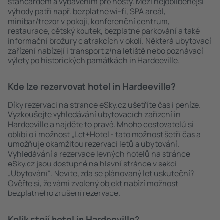
standardem a vybavením pro hosty. Mezi nejoblíbenější
výhody patří např. bezplatné wi-fi, SPA areál,
minibar/trezor v pokoji, konferenční centrum,
restaurace, dětský koutek, bezplatné parkování a také
informační brožury o atrakcích v okolí. Některá ubytovací
zařízení nabízejí i transport z/na letiště nebo poznávací
výlety po historických památkách in Hardeeville.
Kde lze rezervovat hotel in Hardeeville?
Díky rezervaci na stránce eSky.cz ušetříte čas i peníze.
Vyzkoušejte vyhledávání ubytovacích zařízení in
Hardeeville a najděte to pravé. Mnoho cestovatelů si
oblíbilo i možnost „Let+Hotel - tato možnost šetří čas a
umožňuje okamžitou rezervaci letů a ubytování.
Vyhledávání a rezervace levných hotelů na stránce
eSky.cz jsou dostupné na hlavní stránce v sekci
„Ubytování“. Nevíte, zda se plánovaný let uskuteční?
Ověřte si, že vámi zvolený objekt nabízí možnost
bezplatného zrušení rezervace.
Kolik stojí hotel in Hardeeville?