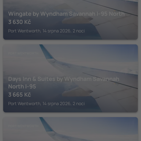
Wingate by Wyndham Savannah I-95 North
3 630
Kč
Port Wentworth, 14 srpna 2026, 2 noci
PORT WENTWORTH
Days Inn & Suites by Wyndham Savannah
North I-95
3 665
Kč
Port Wentworth, 14 srpna 2026, 2 noci
PORT WENTWORTH