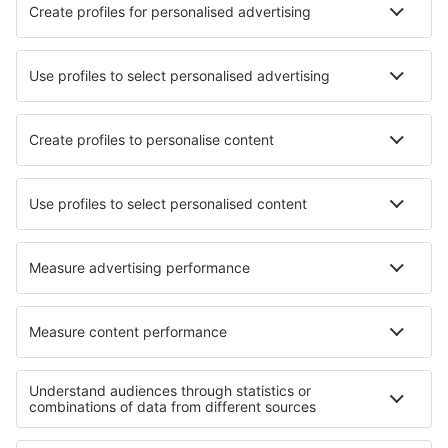
Hotely in Oceanside
Hotely v Clevelandu
Nejlepší hotely - města
Hotely in Playa El Agua
Hotely in Chale
Hotely in Hum
Hotely in Huismes
Hotely in Vestervig
Hotely in Biniali
Hotely in Jaboatao dos Guararapes
Hotely v Mladých Bukách
Hotely in Penha Garcia
Hotely in Planos
Nejlepší hotely - regiony
Hotely v Národní park Saguaro
Hotely v Steamboat
Hotely in Florida
Hotely v oblasti Grand Canyonu
Hotely in Great Basin National Park
Hotely in Paznaun