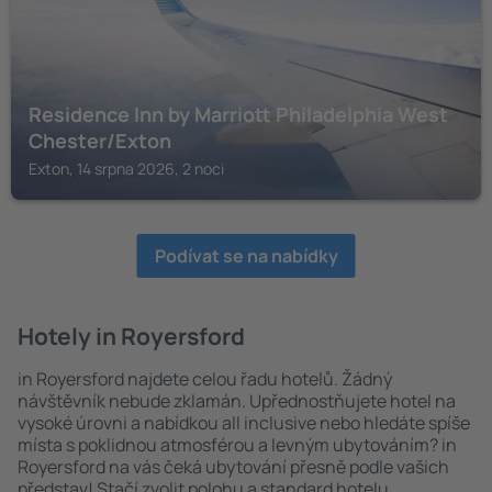
Residence Inn by Marriott Philadelphia West
Chester/Exton
Exton, 14 srpna 2026, 2 noci
Podívat se na nabídky
Hotely in Royersford
in Royersford najdete celou řadu hotelů. Žádný
návštěvník nebude zklamán. Upřednostňujete hotel na
vysoké úrovni a nabídkou all inclusive nebo hledáte spíše
místa s poklidnou atmosférou a levným ubytováním? in
Royersford na vás čeká ubytování přesně podle vašich
představ! Stačí zvolit polohu a standard hotelu.