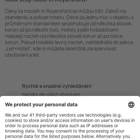
Ceny za nocleh in Royersford se můžou lišit. Záleží na
standardu a poloze hotelu. Cena za jednu noc v objektu s
průměrným standardem se pohybuje od několika stovek
korun až po několik tisíc. Hotely s pěti hvězdičkami
nabízejí nocleh od několika stovek korun až po tisíce
korun. Pokud hledáte levný nocleh, nahlédněte do sekce
„Let+Hotel“, kde si můžete okamžitě zarezervovat
ubytování a let.
Rychlé a snadné vyhledávání
Nabídka dle vašich očekávání.
Pečlivé plánování
Bezproblémová rezervace s možností bezplatného
zrušení.