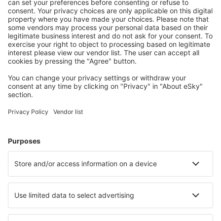
S námi ušetříte
Atraktivní ceny a speciální nabídky pro přihlášené
uživatele.
Ubytování dle vašeho gusta
Vyberte si z více než 1.3 milionu zařízení: hotelů,
apartmánů, chat a dalších.
Nejvyhledávanější hotely uživateli eSky
Hotely ve Spojených státech amerických - Oblíbená města
Hotely in Davenport
Hotely in Panama City Beach
Hotely in Kissimmee
Hotely in Sevierville
Hotely v Myrtle Beach
Hotely in Kachina Village
Hotely in Jersey City
Hotely in Pigeon Forge