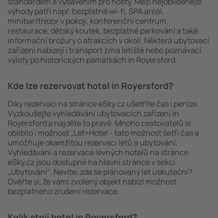
standardem a vybavením pro hosty. Mezi nejoblíbenější
výhody patří např. bezplatné wi-fi, SPA areál,
minibar/trezor v pokoji, konferenční centrum,
restaurace, dětský koutek, bezplatné parkování a také
informační brožury o atrakcích v okolí. Některá ubytovací
zařízení nabízejí i transport z/na letiště nebo poznávací
výlety po historických památkách in Royersford.
Kde lze rezervovat hotel in Royersford?
Díky rezervaci na stránce eSky.cz ušetříte čas i peníze.
Vyzkoušejte vyhledávání ubytovacích zařízení in
Royersford a najděte to pravé. Mnoho cestovatelů si
oblíbilo i možnost „Let+Hotel - tato možnost šetří čas a
umožňuje okamžitou rezervaci letů a ubytování.
Vyhledávání a rezervace levných hotelů na stránce
eSky.cz jsou dostupné na hlavní stránce v sekci
„Ubytování“. Nevíte, zda se plánovaný let uskuteční?
Ověřte si, že vámi zvolený objekt nabízí možnost
bezplatného zrušení rezervace.
Kolik stojí hotel in Royersford?