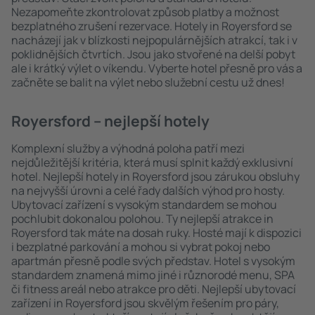
Nezapomeňte zkontrolovat způsob platby a možnost
bezplatného zrušení rezervace. Hotely in Royersford se
nacházejí jak v blízkosti nejpopulárnějších atrakcí, tak i v
poklidnějších čtvrtích. Jsou jako stvořené na delší pobyt
ale i krátký výlet o víkendu. Vyberte hotel přesně pro vás a
začněte se balit na výlet nebo služební cestu už dnes!
Royersford – nejlepší hotely
Komplexní služby a výhodná poloha patří mezi
nejdůležitější kritéria, která musí splnit každý exklusivní
hotel. Nejlepší hotely in Royersford jsou zárukou obsluhy
na nejvyšší úrovni a celé řady dalších výhod pro hosty.
Ubytovací zařízení s vysokým standardem se mohou
pochlubit dokonalou polohou. Ty nejlepší atrakce in
Royersford tak máte na dosah ruky. Hosté mají k dispozici
i bezplatné parkování a mohou si vybrat pokoj nebo
apartmán přesně podle svých představ. Hotel s vysokým
standardem znamená mimo jiné i různorodé menu, SPA
či fitness areál nebo atrakce pro děti. Nejlepší ubytovací
zařízení in Royersford jsou skvělým řešením pro páry,