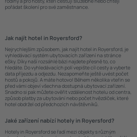
rodiny a pro hosty, kteří cestují služebně nebo chtějí
pořádat školení pro své zaměstnance.
Jak najít hotel in Royersford?
Nejrychlejším způsobem, jak najít hotel in Royersford, je
vyhledávací systém ubytovacích zařízení na stránce
eSky. Díky naší rozsáhlé bázi najdete přesně to, co
hledáte. Do vyhledávacích polí vepište cíl cesty a vyberte
data příjezdu a odjezdu. Nezapomeňte ještě uvést počet
hostů a pokojů. A máte hotovo! Během několika vteřin se
před vámi objeví všechna dostupná ubytovací zařízení.
Snadno si pak můžete ověřit vzdálenost hotelu od centra,
způsob platby za ubytování nebo počet hvězdiček, které
hotel obdržel od předchozích návštěvníků.
Jaké zařízení nabízí hotely in Royersford?
Hotely in Royersford se řadí mezi objekty s různým