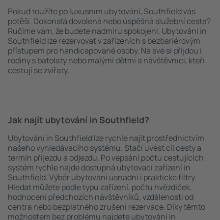
Pokud toužíte po luxusním ubytování, Southfield vás
potěší. Dokonalá dovolená nebo úspěšná služební cesta?
Ručíme vám, že budete nadmíru spokojeni. Ubytování in
Southfield lze rezervovat v zařízeních s bezbariérovým
přístupem pro handicapované osoby. Na své si přijdou i
rodiny s batolaty nebo malými dětmi a návštěvníci, kteří
cestují se zvířaty.
Jak najít ubytování in Southfield?
Ubytování in Southfield lze rychle najít prostřednictvím
našeho vyhledávacího systému. Stačí uvést cíl cesty a
termín příjezdu a odjezdu. Po vepsání počtu cestujících
systém rychle najde dostupná ubytovací zařízení in
Southfield. Výběr ubytování usnadní i praktické filtry.
Hledat můžete podle typu zařízení, počtu hvězdiček,
hodnocení předchozích návštěvníků, vzdálenosti od
centra nebo bezplatného zrušení rezervace. Díky těmto
možnostem bez problému najdete ubytování in