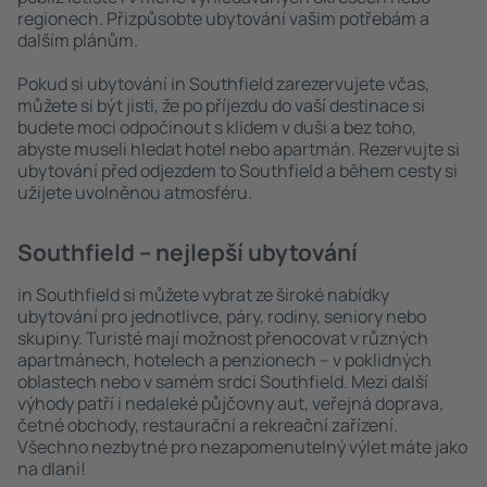
regionech. Přizpůsobte ubytování vašim potřebám a
dalším plánům.
Pokud si ubytování in Southfield zarezervujete včas,
můžete si být jisti, že po příjezdu do vaší destinace si
budete moci odpočinout s klidem v duši a bez toho,
abyste museli hledat hotel nebo apartmán. Rezervujte si
ubytování před odjezdem to Southfield a během cesty si
užijete uvolněnou atmosféru.
Southfield – nejlepší ubytování
in Southfield si můžete vybrat ze široké nabídky
ubytování pro jednotlivce, páry, rodiny, seniory nebo
skupiny. Turisté mají možnost přenocovat v různých
apartmánech, hotelech a penzionech – v poklidných
oblastech nebo v samém srdci Southfield. Mezi další
výhody patří i nedaleké půjčovny aut, veřejná doprava,
četné obchody, restaurační a rekreační zařízení.
Všechno nezbytné pro nezapomenutelný výlet máte jako
na dlani!