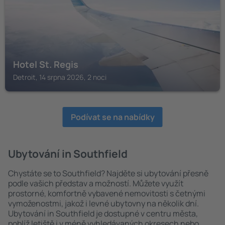
Hotel St. Regis
Detroit, 14 srpna 2026, 2 noci
Podívat se na nabídky
Ubytování in Southfield
Chystáte se to Southfield? Najděte si ubytování přesně
podle vašich představ a možností. Můžete využít
prostorné, komfortně vybavené nemovitosti s četnými
vymoženostmi, jakož i levné ubytovny na několik dní.
Ubytování in Southfield je dostupné v centru města,
poblíž letiště i v méně vyhledávaných okresech nebo