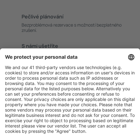
Pečlivé plánování
Bezproblémová rezervace s možností bezplatného
zrušení.
S námi ušetříte
Atraktivní ceny a speciální nabídky pro přihlášené
uživatele.
Ubytování dle vašeho gusta
Vyberte si z více než 1.3 milionu zařízení: hotelů,
apartmánů, chat a dalších.
Uživateli eSky nejčastěji hledané ubytování
Ubytování ve Spojených státech amerických - Oblíbená
města