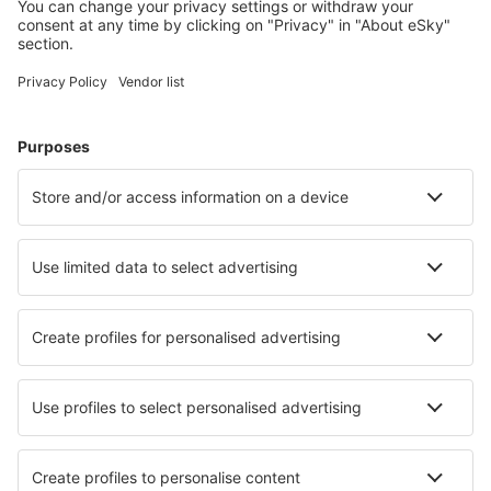
Ubytování in Sevierville
Ubytování in Davenport
Ubytování in Kissimmee
Ubytování v Myrtle Beach
Ubytování in Panama City Beach
Ubytování in South Padre Island
Ubytování Port Bolivar
Ubytování v Chicagu
Ubytování in Siesta Key
Ubytování Mexico Beach
Nejlepší ubytování - města
Ubytování Ruelle-Sur-Touvre
Ubytování in Neiafu
Ubytování in Sitterswald
Ubytování in Ficarra
Ubytování in Nidzica
Ubytování in Cibiana di Cadore