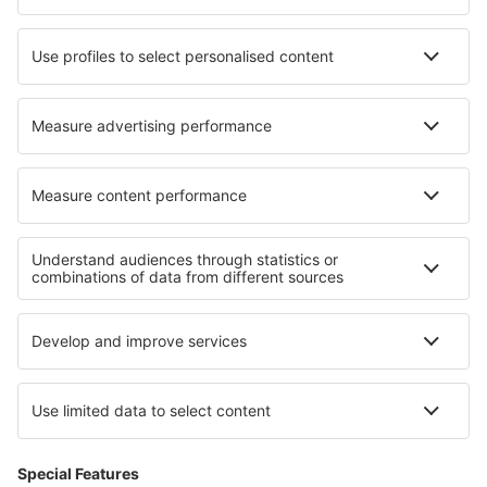
Ubytování in Pouligny Notre Dame
Ubytování v Hradci Králové
Ubytování in Stare Czarnowo
Ubytování in Pulborough
Nejlepší ubytování - regiony
Ubytování v oblasti Grand Canyonu
Ubytování v Údolí smrti
Ubytování v Carlsbadské jeskyně
Ubytování in Michigan
Ubytování na Havaji
Ubytování v Anglii
Ubytování v Drake Bay
Ubytování na Langkawi
Ubytování v Nigérii
Ubytování v Cochabambě