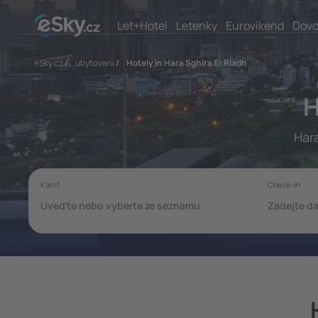
Let+Hotel
Letenky
Eurovíkend
Dovo
eSky.cz
/
ubytovani
/
Hotely in Hara Sghira Er Riadh
H
Hara