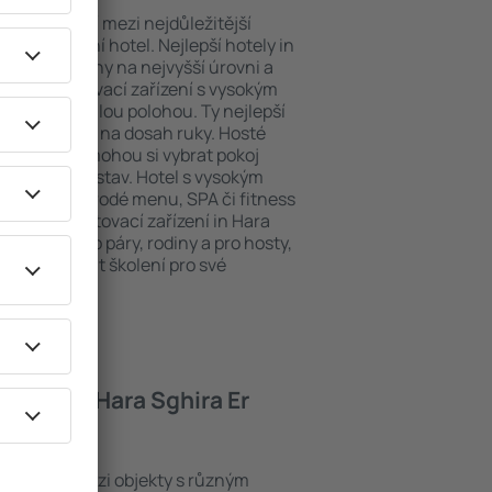
poloha patří mezi nejdůležitější
ždý exklusivní hotel. Nejlepší hotely in
árukou obsluhy na nejvyšší úrovni a
hosty. Ubytovací zařízení s vysokým
bit dokonalou polohou. Ty nejlepší
iadh tak máte na dosah ruky. Hosté
 parkování a mohou si vybrat pokoj
 svých představ. Hotel s vysokým
né i různorodé menu, SPA či fitness
Nejlepší ubytovací zařízení in Hara
 řešením pro páry, rodiny a pro hosty,
chtějí pořádat školení pro své
hotely in Hara Sghira Er
dh se řadí mezi objekty s různým