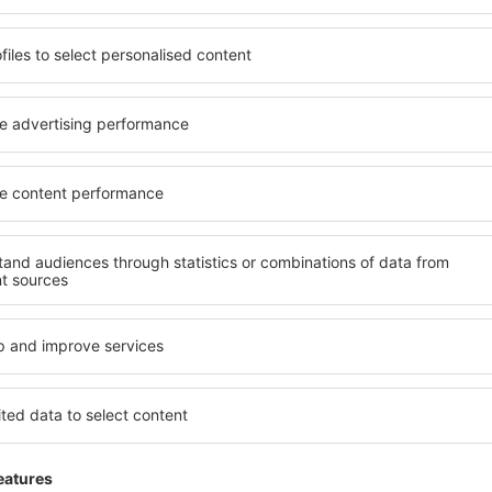
stňujete hotel na vysoké
Komplexní služby a výhodná 
ledáte spíše místa s
kritéria, která musí splnit ka
váním? in Hara Sghira Er
Hara Sghira Er Riadh jsou z
odle vašich představ! Stačí
celé řady dalších výhod pro 
apomeňte zkontrolovat
standardem se mohou pochlu
 zrušení rezervace. Hotely
atrakce in Hara Sghira Er R
k v blízkosti
mají k dispozici i bezplatné
idnějších čtvrtích. Jsou jako
nebo apartmán přesně podle
let o víkendu. Vyberte hotel
standardem znamená mimo ji
výlet nebo služební cestu už
areál nebo atrakce pro děti. 
Sghira Er Riadh jsou skvělým
kteří cestují služebně nebo 
zaměstnance.
ra Er Riadh?
Jaké zařízení nabízí 
Riadh?
l in Hara Sghira Er Riadh, je
ení na stránce eSky. Díky
Hotely in Hara Sghira Er Ria