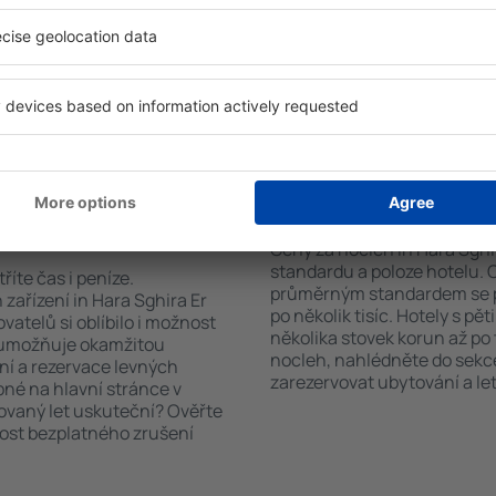
co hledáte. Do
standardem a vybavením pro
 vyberte data příjezdu a
patří např. bezplatné wi-fi, S
čet hostů a pokojů. A máte
konferenční centrum, resta
d vámi objeví všechna
parkování a také informační 
si pak můžete ověřit
ubytovací zařízení nabízejí 
platby za ubytování nebo
výlety po historických pamá
 od předchozích návštěvníků.
 Hara Sghira Er
Kolik stojí hotel in 
Ceny za nocleh in Hara Sghir
standardu a poloze hotelu. 
říte čas i peníze.
průměrným standardem se p
zařízení in Hara Sghira Er
po několik tisíc. Hotely s pě
vatelů si oblíbilo i možnost
několika stovek korun až po 
a umožňuje okamžitou
nocleh, nahlédněte do sekce
ní a rezervace levných
zarezervovat ubytování a let
pné na hlavní stránce v
novaný let uskuteční? Ověřte
nost bezplatného zrušení