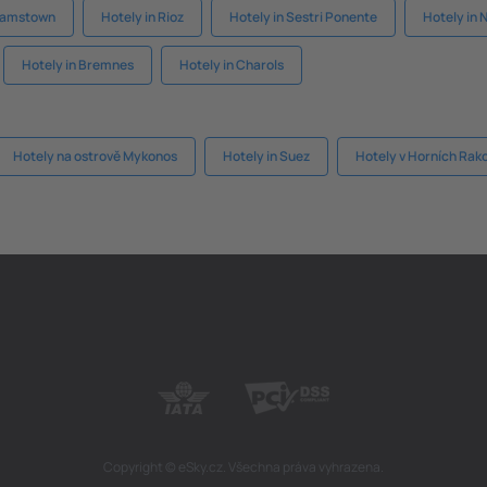
liamstown
Hotely in Rioz
Hotely in Sestri Ponente
Hotely in
Hotely in Bremnes
Hotely in Charols
Hotely na ostrově Mykonos
Hotely in Suez
Hotely v Horních Rak
Copyright © eSky.cz. Všechna práva vyhrazena.