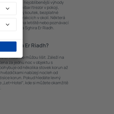
 hosty. Mezi nejoblíbenější výhody
PA areál, minibar/trezor v pokoji,
urace, dětský koutek, bezplatné
brožury o atrakcích v okolí. Některá
i transport z/na letiště nebo poznávací
tkách in Hara Sghira Er Riadh.
Hara Sghira Er Riadh?
a Er Riadh se můžou lišit. Záleží na
Cena za jednu noc v objektu s
ohybuje od několika stovek korun až
ti hvězdičkami nabízejí nocleh od
tisíce korun. Pokud hledáte levný
 „Let+Hotel“, kde si můžete okamžitě
.