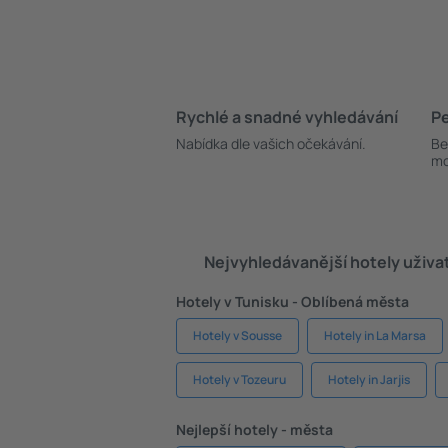
Rychlé a snadné vyhledávání
Pe
Nabídka dle vašich očekávání.
Be
mo
Nejvyhledávanější hotely uživa
Hotely v Tunisku - Oblíbená města
Hotely v Sousse
Hotely in La Marsa
Hotely v Tozeuru
Hotely in Jarjis
Nejlepší hotely - města