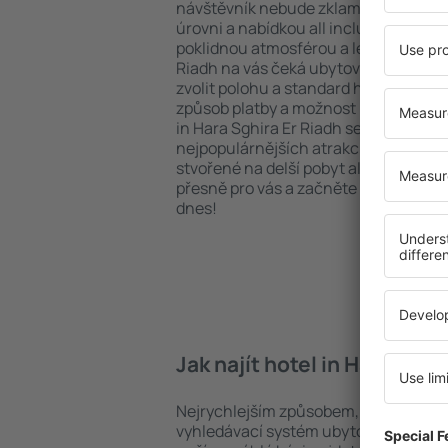
návštěvník nebude zklamán. Upředno
úrovni a nabídkou all inclusive nebo h
poklidnou atmosférou a levným ubyto
Riadh na vás čeká ubytování přesně p
zvolit polohu a standard hotelu. Nez
způsob platby a možnost bezplatného
in Hara Sghira Er Riadh se nacházejí ja
nejpopulárnějších atrakcí, tak i v pokl
stvořené na delší pobyt ale i krátký vý
přesně pro vás a začněte se balit na 
dnes!
Jak najít hotel in Hara Sghi
Nejrychlejším způsobem, jak najít hote
vyhledávací systém ubytovacích zaříz