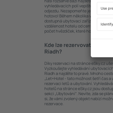
naší rozsáhlé bázi najdete přesně to, 
vyhledávacích polí vepište cíl cesty a
odjezdu. Nezapomeňte ještě uvést po
hotovo! Během několika vteřin se pře
dostupná ubytovací zařízení. Snadno 
vzdálenost hotelu od centra, způsob 
počet hvězdiček, které hotel obdržel
Kde lze rezervovat hotel in
Riadh?
Díky rezervaci na stránce eSky.cz ušet
Vyzkoušejte vyhledávání ubytovacích 
Riadh a najděte to pravé. Mnoho cesto
„Let+Hotel - tato možnost šetří čas 
rezervaci letů a ubytování. Vyhledává
hotelů na stránce eSky.cz jsou dostu
sekci „Ubytování“. Nevíte, zda se plá
si, že vámi zvolený objekt nabízí mož
rezervace.