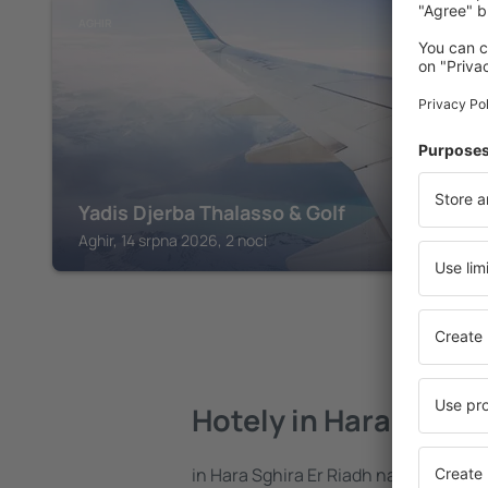
AGHIR
Yadis Djerba Thalasso & Golf
Aghir, 14 srpna 2026, 2 noci
Hotely in Hara Sghira
in Hara Sghira Er Riadh najdete celou