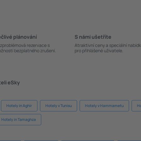
člivé plánování
S námi ušetříte
zproblémová rezervace s
Atraktivní ceny a speciální nabíd
žností bezplatného zrušení.
pro přihlášené uživatele.
teli eSky
Hotely in Aghir
Hotely v Tunisu
Hotely v Hammametu
Ho
Hotely in Tamaghza