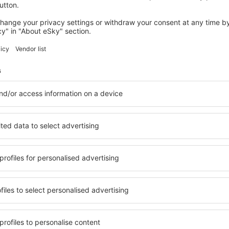
MIDOUN
Hotel Fiesta Beach Djerba
Midoun, 14 srpna 2026, 2 noci
Zobrazit více hotelů in Hara Sghira Er Riadh
 Er Riadh
Hara Sghira Er 
hotely
 řadu hotelů. Žádný