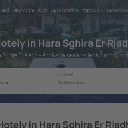
lená
Ubytování
Auta
Akční letenky
Atrakce
Charterové 
otely in Hara Sghira Er Ria
 Sghira Er Riadh - Podívejte se na nejlepší nabídky ho
Hotely in Hara Sghira Er Riad