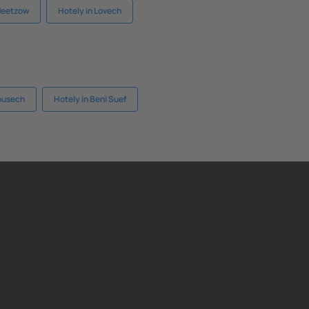
 Neetzow
Hotely in Lovech
ousech
Hotely in Beni Suef