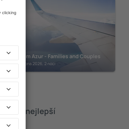
AGHIR
Club Palm Azur - Families and Couples
Aghir, 14 srpna 2026, 2 noci
Riadh – nejlepší