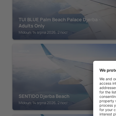
TUI BLUE Palm Beach Palace Djerba -
Adults Only
Midoun, 14 srpna 2026, 2 noci
MIDOUN
SENTIDO Djerba Beach
Midoun, 14 srpna 2026, 2 noci