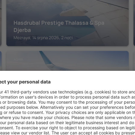
Hasdrubal Prestige Thalassa & Spa
Djerba
Mezraya, 14 srpna 2026, 2 noci
AGHIR
Royal Garden Palace (Families and
Couples)
Aghir, 14 srpna 2026, 2 noci