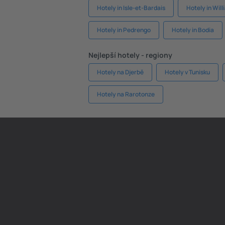
Hotely in Isle-et-Bardais
Hotely in Wil
Hotely in Pedrengo
Hotely in Bodia
Nejlepší hotely - regiony
Hotely na Djerbě
Hotely v Tunisku
Hotely na Rarotonze