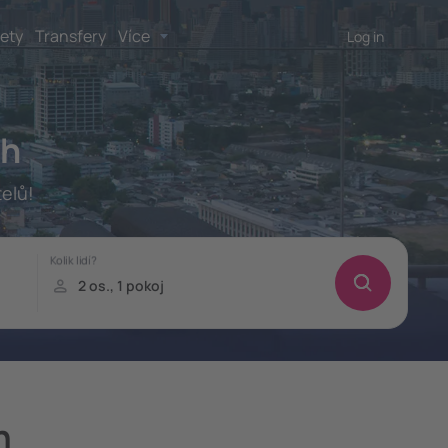
lety
Transfery
Více
Log in
dh
telů!
h