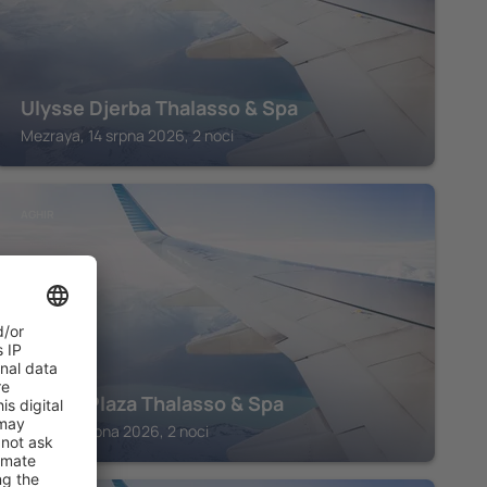
Ulysse Djerba Thalasso & Spa
Mezraya, 14 srpna 2026, 2 noci
AGHIR
Djerba Plaza Thalasso & Spa
Aghir, 14 srpna 2026, 2 noci