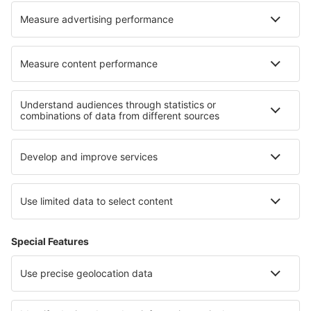
Nejlepší ubytování - regiony
Ubytování v Bornholmu
Ubytování na Lolland-Falsteru
Ubytování v Dánsku
Ubytování in Faroe Islands
Ubytování in Franconian Switzerland
Ubytování na Anglické riviéře
Ubytování v Bulharsku
Ubytování in Tortuguero National Park
Ubytování v Les Menuires