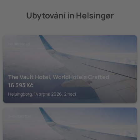
Ubytování in Helsingør
HELSINGBORG
The Vault Hotel, WorldHotels Crafted
16 593
Kč
Helsingborg, 14 srpna 2026, 2 noci
SNEKKERSTEN