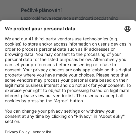
Pečlivé plánování
Bezproblémová rezervace s možností bezplatného
zrušení.
S námi ušetříte
Atraktivní ceny a speciální nabídky pro přihlášené
uživatele.
Ubytování dle vašeho gusta
Vyberte si z více než 1.3 milionu zařízení: hotelů,
apartmánů, chat a dalších.
Uživateli eSky nejčastěji hledané ubytování
Ubytování v Dánsku - Oblíbená města
Ubytování v Kodani
Ubytování in Romo-Molby