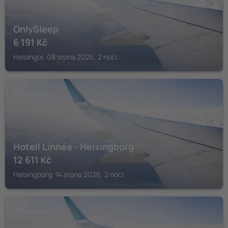
OnlySleep
6 191
Kč
Helsingor, 08 srpna 2026, 2 noci
HELSINGBORG
Hotell Linnéa - Helsingborg
12 611
Kč
Helsingborg, 14 srpna 2026, 2 noci
HELSINGBORG