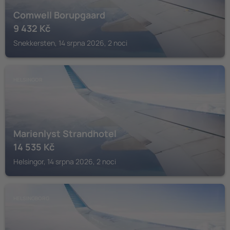
Comwell Borupgaard
9 432
Kč
Snekkersten, 14 srpna 2026, 2 noci
HELSINGOR
Marienlyst Strandhotel
14 535
Kč
Helsingor, 14 srpna 2026, 2 noci
HELSINGBORG