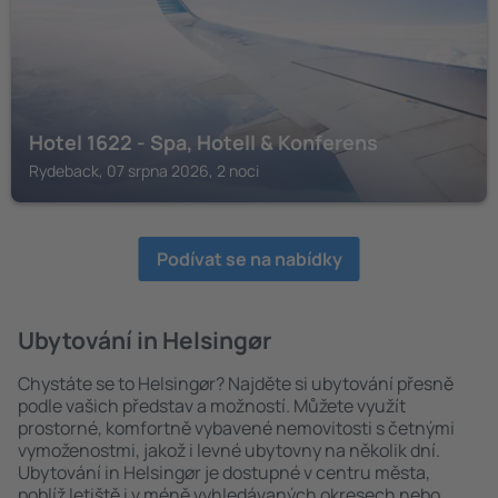
Hotel 1622 - Spa, Hotell & Konferens
Rydeback, 07 srpna 2026, 2 noci
Podívat se na nabídky
Ubytování in Helsingør
Chystáte se to Helsingør? Najděte si ubytování přesně
podle vašich představ a možností. Můžete využít
prostorné, komfortně vybavené nemovitosti s četnými
vymoženostmi, jakož i levné ubytovny na několik dní.
Ubytování in Helsingør je dostupné v centru města,
poblíž letiště i v méně vyhledávaných okresech nebo