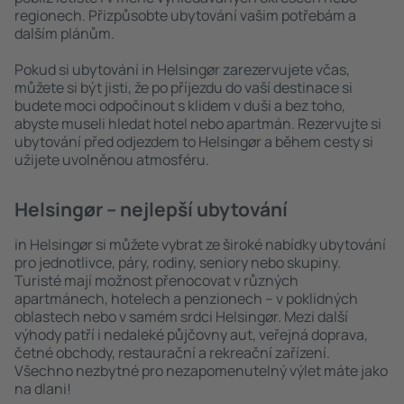
regionech. Přizpůsobte ubytování vašim potřebám a
dalším plánům.
Pokud si ubytování in Helsingør zarezervujete včas,
můžete si být jisti, že po příjezdu do vaší destinace si
budete moci odpočinout s klidem v duši a bez toho,
abyste museli hledat hotel nebo apartmán. Rezervujte si
ubytování před odjezdem to Helsingør a během cesty si
užijete uvolněnou atmosféru.
Helsingør – nejlepší ubytování
in Helsingør si můžete vybrat ze široké nabídky ubytování
pro jednotlivce, páry, rodiny, seniory nebo skupiny.
Turisté mají možnost přenocovat v různých
apartmánech, hotelech a penzionech – v poklidných
oblastech nebo v samém srdci Helsingør. Mezi další
výhody patří i nedaleké půjčovny aut, veřejná doprava,
četné obchody, restaurační a rekreační zařízení.
Všechno nezbytné pro nezapomenutelný výlet máte jako
na dlani!