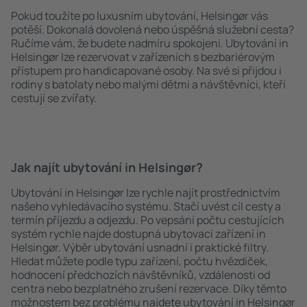
Pokud toužíte po luxusním ubytování, Helsingør vás
potěší. Dokonalá dovolená nebo úspěšná služební cesta?
Ručíme vám, že budete nadmíru spokojeni. Ubytování in
Helsingør lze rezervovat v zařízeních s bezbariérovým
přístupem pro handicapované osoby. Na své si přijdou i
rodiny s batolaty nebo malými dětmi a návštěvníci, kteří
cestují se zvířaty.
Jak najít ubytování in Helsingør?
Ubytování in Helsingør lze rychle najít prostřednictvím
našeho vyhledávacího systému. Stačí uvést cíl cesty a
termín příjezdu a odjezdu. Po vepsání počtu cestujících
systém rychle najde dostupná ubytovací zařízení in
Helsingør. Výběr ubytování usnadní i praktické filtry.
Hledat můžete podle typu zařízení, počtu hvězdiček,
hodnocení předchozích návštěvníků, vzdálenosti od
centra nebo bezplatného zrušení rezervace. Díky těmto
možnostem bez problému najdete ubytování in Helsingør