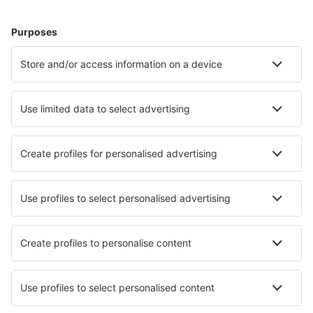
Ubytování in Ebeltoft
Ubytování in Blavand
Ubytování in Lokken
Ubytování in Rønde
Ubytování in Gedser
Ubytování Lakolk
Ubytování Vaeggerlose
Ubytování in Hejls
Nejlepší ubytování - města
Ubytování in El Arenal de Avila
Ubytování in Gaudiès
Ubytování in Chaveignes
Ubytování in Bonyhad
Ubytování in Hikkaduwa
Ubytování San Ignacio
Ubytování in Hepburn Springs
Ubytování in Frachey
Ubytování in Lussault-sur-Loire
Ubytování in Sano