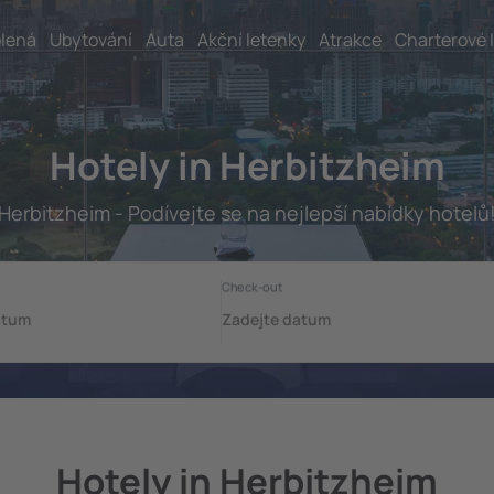
lená
Ubytování
Auta
Akční letenky
Atrakce
Charterové 
Hotely in Herbitzheim
Herbitzheim - Podívejte se na nejlepší nabídky hotelů
Hotely in Herbitzheim