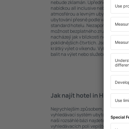
nebude zklamán. Upřednostňujete hot
nabídkou all inclusive nebo hledáte s
atmosférou a levným ubytováním? in
ubytování přesně podle vašich předsta
standard hotelu. Nezapomeňte zkontr
možnost bezplatného zrušení rezervac
nacházejí jak v blízkosti nejpopulárnějš
poklidnějších čtvrtích. Jsou jako stvoř
krátký výlet o víkendu. Vyberte hotel 
balit na výlet nebo služební cestu už 
Jak najít hotel in Herbitzh
Nejrychlejším způsobem, jak najít hote
vyhledávací systém ubytovacích zaříz
naší rozsáhlé bázi najdete přesně to, 
vyhledávacích polí vepište cíl cesty a