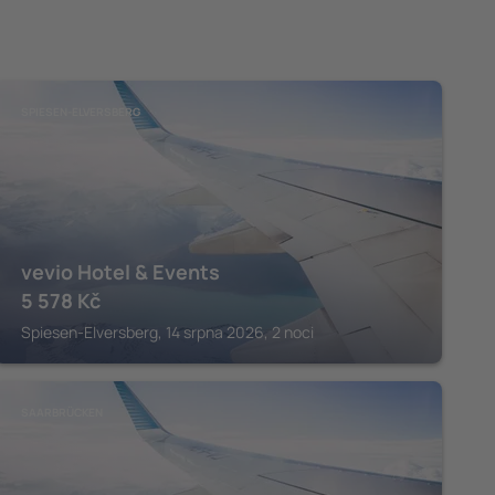
SPIESEN-ELVERSBERG
vevio Hotel & Events
5 578
Kč
Spiesen-Elversberg, 14 srpna 2026, 2 noci
SAARBRÜCKEN