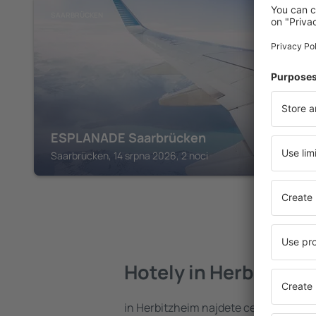
SAARBRÜCKEN
ESPLANADE Saarbrücken
Saarbrücken, 14 srpna 2026, 2 noci
Hotely in Herbitzhei
in Herbitzheim najdete celou řadu ho