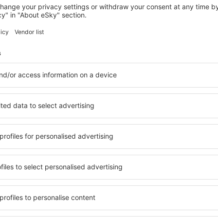
SAARBRÜCKEN
Victor's Residenz-Hotel Saarbrücken
Saarbrücken, 14 srpna 2026, 2 noci
Zobrazit více hotelů in Herbitzheim
m
Herbitzheim – n
telů. Žádný návštěvník
Komplexní služby a výhodná 