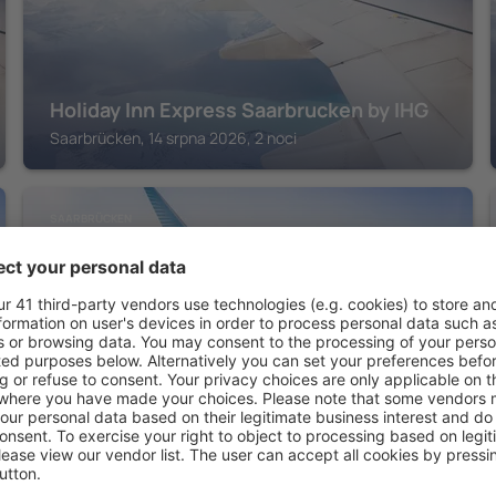
Holiday Inn Express Saarbrucken by IHG
Saarbrücken, 14 srpna 2026, 2 noci
SAARBRÜCKEN
Saar City Hotel
Saarbrücken, 14 srpna 2026, 2 noci