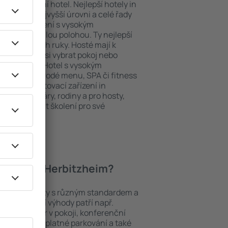
ždý exklusivní hotel. Nejlepší hotely in
sluhy na nejvyšší úrovni a celé řady
ytovací zařízení s vysokým
bit dokonalou polohou. Ty nejlepší
máte na dosah ruky. Hosté mají k
ání a mohou si vybrat pokoj nebo
h představ. Hotel s vysokým
né i různorodé menu, SPA či fitness
Nejlepší ubytovací zařízení in
ením pro páry, rodiny a pro hosty,
chtějí pořádat školení pro své
 hotely in Herbitzheim?
dí mezi objekty s různým standardem a
joblíbenější výhody patří např.
minibar/trezor v pokoji, konferenční
 koutek, bezplatné parkování a také