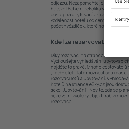
odjezdu. Nezapomeňte ještě uvést po
hotovo! Během několika vteřin se pře
dostupná ubytovací zařízení. Snadno 
vzdálenost hotelu od centra, způsob 
počet hvězdiček, které hotel obdržel
Kde lze rezervovat hotel i
Díky rezervaci na stránce eSky.cz ušet
Vyzkoušejte vyhledávání ubytovacích 
najděte to pravé. Mnoho cestovatelů s
„Let+Hotel - tato možnost šetří čas 
rezervaci letů a ubytování. Vyhledává
hotelů na stránce eSky.cz jsou dostu
sekci „Ubytování“. Nevíte, zda se plá
si, že vámi zvolený objekt nabízí mož
rezervace.