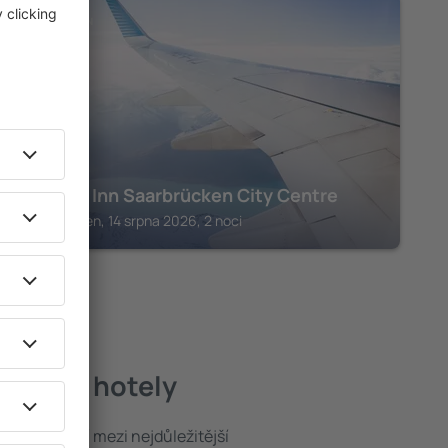
SAARBRÜCKEN
Premier Inn Saarbrücken City Centre
Saarbrücken, 14 srpna 2026, 2 noci
ejlepší hotely
poloha patří mezi nejdůležitější