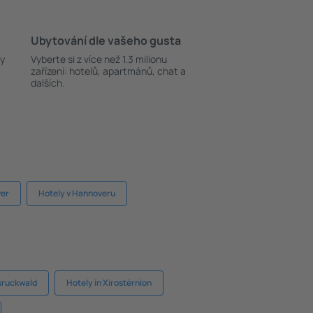
Ubytování dle vašeho gusta
ky
Vyberte si z více než 1.3 milionu
zařízení: hotelů, apartmánů, chat a
dalších.
ver
Hotely v Hannoveru
sruckwald
Hotely in Xirostérnion