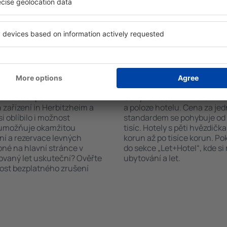
čet hostů a pokojů. A máte
informační brožury o atrakcí
d vámi objeví všechna
nabízejí i transport z/na let
si pak můžete ověřit
historických památkách in 
platby za ubytování nebo
 od předchozích návštěvníků.
n Herbitzheim?
Kolik stojí hotel in 
říte čas i peníze.
Ceny za nocleh in Herbitzhe
zařízení in Herbitzheim a
a poloze hotelu. Cena za je
i oblíbilo i možnost
standardem se pohybuje od n
a umožňuje okamžitou
tisíc. Hotely s pěti hvězdičk
ní a rezervace levných
korun až po tisíce korun. P
pné na hlavní stránce v
do sekce „Let+Hotel“, kde s
novaný let uskuteční? Ověřte
ubytování a let.
nost bezplatného zrušení