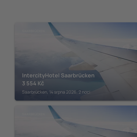
SAARBRÜCKEN
IntercityHotel Saarbrücken
3 554
Kč
Saarbrücken, 14 srpna 2026, 2 noci
SAARBRÜCKEN