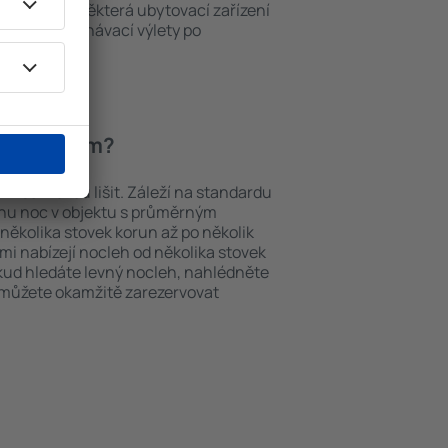
ch v okolí. Některá ubytovací zařízení
iště nebo poznávací výlety po
Herbitzheim.
Herbitzheim?
im se můžou lišit. Záleží na standardu
dnu noc v objektu s průměrným
ěkolika stovek korun až po několik
ami nabízejí nocleh od několika stovek
okud hledáte levný nocleh, nahlédněte
i můžete okamžitě zarezervovat