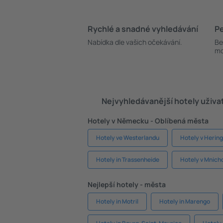
Rychlé a snadné vyhledávání
Pe
Nabídka dle vašich očekávání.
Be
mo
Nejvyhledávanější hotely uživa
Hotely v Německu - Oblíbená města
Hotely ve Westerlandu
Hotely v Herin
Hotely in Trassenheide
Hotely v Mnich
Nejlepší hotely - města
Hotely in Motril
Hotely in Marengo