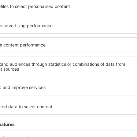
el na vysoké úrovni a
kritéria, která musí splnit ka
píše místa s poklidnou
Herbitzheim jsou zárukou ob
 Herbitzheim na vás čeká
dalších výhod pro hosty. Ub
v! Stačí zvolit polohu a
standardem se mohou pochlu
olovat způsob platby a
atrakce in Herbitzheim tak 
e. Hotely in Herbitzheim se
dispozici i bezplatné parkov
ích atrakcí, tak i v
apartmán přesně podle svýc
ené na delší pobyt ale i
standardem znamená mimo ji
přesně pro vás a začněte se
areál nebo atrakce pro děti. 
dnes!
Herbitzheim jsou skvělým řeš
kteří cestují služebně nebo 
zaměstnance.
eim?
Jaké zařízení nabízí
l in Herbitzheim, je
Hotely in Herbitzheim se řa
ení na stránce eSky. Díky
vybavením pro hosty. Mezi ne
co hledáte. Do
bezplatné wi-fi, SPA areál, 
 vyberte data příjezdu a
centrum, restaurace, dětský