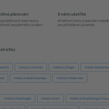
člivé plánování
S námi ušetříte
zproblémová rezervace s
Atraktivní ceny a speciální nabíd
žností bezplatného zrušení.
pro přihlášené uživatele.
teli eSky
gsdorfu
Hotely in Grömitz
Hotely in Zingst
Hotely Westerhe
ově
Hotely in Bad Schandau
Hotely in Vollerwiek
Hotely in Quinhagak
Hotely in Keri
Hotely in Ampflwang im Hau