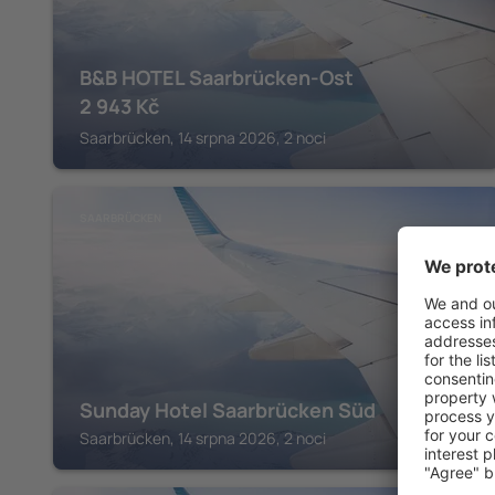
B&B HOTEL Saarbrücken-Ost
2 943
Kč
Saarbrücken, 14 srpna 2026, 2 noci
SAARBRÜCKEN
Sunday Hotel Saarbrücken Süd
Saarbrücken, 14 srpna 2026, 2 noci