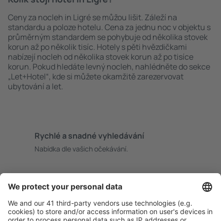
Ceny za nocleh in Ligré se můžou lišit. Záleží na
standardu a poloze hotelu. Cena za jednu noc v objektu s
průměrným standardem se pohybuje od několika stovek
korun až po několik tisíc. Hotely s pěti hvězdičkami
nabízejí nocleh od několika stovek korun až po tisíce
korun. Pokud hledáte levný nocleh, nahlédněte do sekce
„Let+Hotel“, kde si můžete okamžitě zarezervovat
ubytování a let.
Rychlé a snadné vyhledávání
Nabídka dle vašich očekávání.
Pečlivé plánování
Bezproblémová rezervace s možností bezplatného
zrušení.