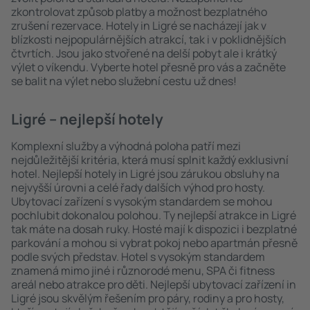
zkontrolovat způsob platby a možnost bezplatného
zrušení rezervace. Hotely in Ligré se nacházejí jak v
blízkosti nejpopulárnějších atrakcí, tak i v poklidnějších
čtvrtích. Jsou jako stvořené na delší pobyt ale i krátký
výlet o víkendu. Vyberte hotel přesně pro vás a začněte
se balit na výlet nebo služební cestu už dnes!
Ligré – nejlepší hotely
Komplexní služby a výhodná poloha patří mezi
nejdůležitější kritéria, která musí splnit každý exklusivní
hotel. Nejlepší hotely in Ligré jsou zárukou obsluhy na
nejvyšší úrovni a celé řady dalších výhod pro hosty.
Ubytovací zařízení s vysokým standardem se mohou
pochlubit dokonalou polohou. Ty nejlepší atrakce in Ligré
tak máte na dosah ruky. Hosté mají k dispozici i bezplatné
parkování a mohou si vybrat pokoj nebo apartmán přesně
podle svých představ. Hotel s vysokým standardem
znamená mimo jiné i různorodé menu, SPA či fitness
areál nebo atrakce pro děti. Nejlepší ubytovací zařízení in
Ligré jsou skvělým řešením pro páry, rodiny a pro hosty,