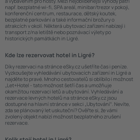
a vybavením pro hosty. Mezi nejoblíbenější výhody patří
např. bezplatné wi-fi, SPA areál, minibar/trezor v pokoji,
konferenční centrum, restaurace, dětský koutek,
bezplatné parkování a také informační brožury o
atrakcích v okolí. Některá ubytovací zařízení nabízejí i
transport z/na letiště nebo poznávací výlety po
historických památkách in Ligré.
Kde lze rezervovat hotel in Ligré?
Díky rezervaci na stránce eSky.cz ušetříte čas i peníze.
Vyzkoušejte vyhledávání ubytovacích zařízení in Ligré a
najděte to pravé. Mnoho cestovatelů si oblíbilo i možnost
„Let+Hotel - tato možnost šetří čas a umožňuje
okamžitou rezervaci letů a ubytování. Vyhledávání a
rezervace levných hotelů na stránce eSky.cz jsou
dostupné na hlavní stránce v sekci „Ubytování“. Nevíte,
zda se plánovaný let uskuteční? Ověřte si, že vámi
zvolený objekt nabízí možnost bezplatného zrušení
rezervace.
Kolik stojí hotel in Ligré?