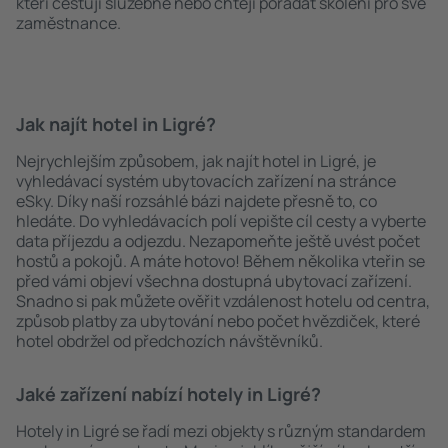
kteří cestují služebně nebo chtějí pořádat školení pro své
zaměstnance.
Jak najít hotel in Ligré?
Nejrychlejším způsobem, jak najít hotel in Ligré, je
vyhledávací systém ubytovacích zařízení na stránce
eSky. Díky naší rozsáhlé bázi najdete přesně to, co
hledáte. Do vyhledávacích polí vepište cíl cesty a vyberte
data příjezdu a odjezdu. Nezapomeňte ještě uvést počet
hostů a pokojů. A máte hotovo! Během několika vteřin se
před vámi objeví všechna dostupná ubytovací zařízení.
Snadno si pak můžete ověřit vzdálenost hotelu od centra,
způsob platby za ubytování nebo počet hvězdiček, které
hotel obdržel od předchozích návštěvníků.
Jaké zařízení nabízí hotely in Ligré?
Hotely in Ligré se řadí mezi objekty s různým standardem