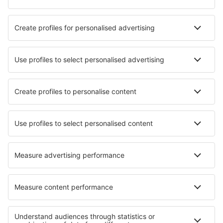
Nejlepší hotely - města
Hotely in Vlikhón
Hotely in Scansano
Hotely in Santa Maria del Cedro
Hotely in Santo Domingo de Silos
Hotely in Basking Ridge
Hotely in Maiden Bradley
Hotely Huyton
Hotely in Highland Grove
Hotely in Tautenhain
Hotely in Kreiensen
Nejlepší hotely - regiony
Hotely v Provence-Alpách-Azurovém pobřeží
Hotely v Courchevel
Hotely v Arc
Hotely v Lotrinsku