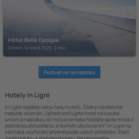
Hôtel Belle Epoque
Chinon, 14 srpna 2026, 2 noci
Podívat se na nabídky
Hotely in Ligré
in Ligré najdete celou řadu hotelů. Žádný návštěvník
nebude zklamán. Upřednostňujete hotel na vysoké
úrovni a nabídkou all inclusive nebo hledáte spíše místa s
poklidnou atmosférou a levným ubytováním? in Ligré na
vás čeká ubytování přesně podle vašich představ! Stačí
zvolit polohu a standard hotelu. Nezapomeňte