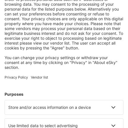
S námi ušetříte
Atraktivní ceny a speciální nabídky pro přihlášené
uživatele.
Ubytování dle vašeho gusta
Vyberte si z více než 1.3 milionu zařízení: hotelů,
apartmánů, chat a dalších.
Nejvyhledávanější hotely uživateli eSky
Hotely ve Francii - Oblíbená města
Hotely v Nice
Hotely in Le Cap d`Agde
Hotely in Frejus
Hotely in Cannes
Hotely v Paříži
Hotely in Concarneau
Hotely v Amiens
Hotely in Gujan Mestras
Hotely in Nancy
Hotely in Chatel