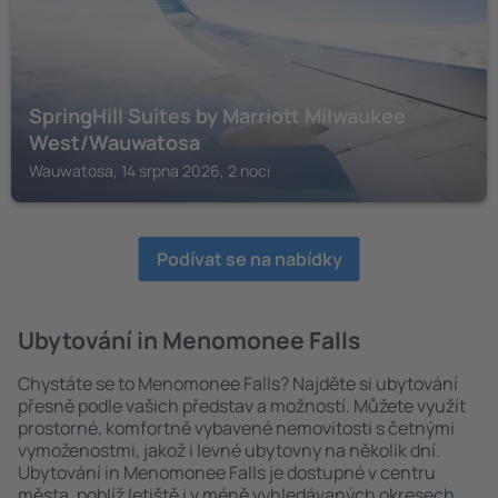
SpringHill Suites by Marriott Milwaukee
West/Wauwatosa
Wauwatosa, 14 srpna 2026, 2 noci
Podívat se na nabídky
Ubytování in Menomonee Falls
Chystáte se to Menomonee Falls? Najděte si ubytování
přesně podle vašich představ a možností. Můžete využít
prostorné, komfortně vybavené nemovitosti s četnými
vymoženostmi, jakož i levné ubytovny na několik dní.
Ubytování in Menomonee Falls je dostupné v centru
města, poblíž letiště i v méně vyhledávaných okresech