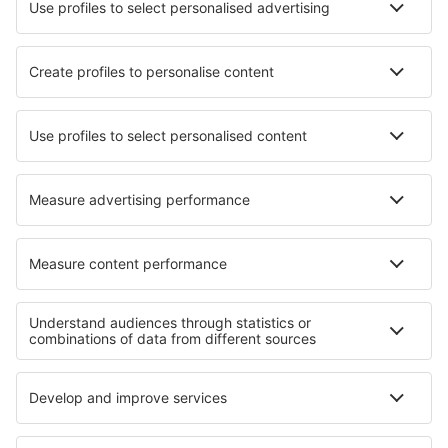
Ubytování in Vrasná
Ubytování in Guarda
Ubytování in Barranca de Upia
Ubytování in Enghien-les-Bains
Ubytování in El Escorial
Ubytování in Toberua Island
Nejlepší ubytování - regiony
Ubytování in Great Basin National Park
Ubytování ve Skalnatých horách
Ubytování in Illinois
Ubytování in Alaska
Ubytování v Everglades
Ubytování in Low Beskids
Ubytování na riviéře Batumi
Ubytování v Algarve
Ubytování v Tolimě
Ubytování v Santa Cruz