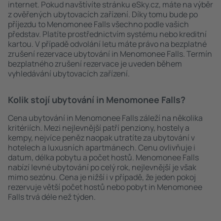
internet. Pokud navštívíte stránku eSky.cz, máte na výběr
z ověřených ubytovacích zařízení. Díky tomu bude po
příjezdu to Menomonee Falls všechno podle vašich
představ. Platíte prostřednictvím systému nebo kreditní
kartou. V případě odvolání letu máte právo na bezplatné
zrušení rezervace ubytování in Menomonee Falls. Termín
bezplatného zrušení rezervace je uveden během
vyhledávání ubytovacích zařízení.
Kolik stojí ubytování in Menomonee Falls?
Cena ubytování in Menomonee Falls záleží na několika
kritériích. Mezi nejlevnější patří penziony, hostely a
kempy, nejvíce peněz naopak utratíte za ubytování v
hotelech a luxusních apartmánech. Cenu ovlivňuje i
datum, délka pobytu a počet hostů. Menomonee Falls
nabízí levné ubytování po celý rok, nejlevnější je však
mimo sezónu. Cena je nižší i v případě, že jeden pokoj
rezervuje větší počet hostů nebo pobyt in Menomonee
Falls trvá déle než týden.