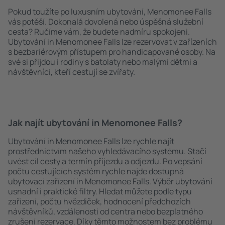
Pokud toužíte po luxusním ubytování, Menomonee Falls
vás potěší. Dokonalá dovolená nebo úspěšná služební
cesta? Ručíme vám, že budete nadmíru spokojeni.
Ubytování in Menomonee Falls lze rezervovat v zařízeních
s bezbariérovým přístupem pro handicapované osoby. Na
své si přijdou i rodiny s batolaty nebo malými dětmi a
návštěvníci, kteří cestují se zvířaty.
Jak najít ubytování in Menomonee Falls?
Ubytování in Menomonee Falls lze rychle najít
prostřednictvím našeho vyhledávacího systému. Stačí
uvést cíl cesty a termín příjezdu a odjezdu. Po vepsání
počtu cestujících systém rychle najde dostupná
ubytovací zařízení in Menomonee Falls. Výběr ubytování
usnadní i praktické filtry. Hledat můžete podle typu
zařízení, počtu hvězdiček, hodnocení předchozích
návštěvníků, vzdálenosti od centra nebo bezplatného
zrušení rezervace. Díky těmto možnostem bez problému