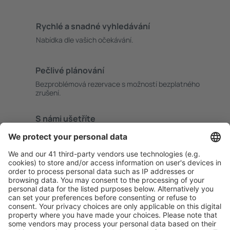
Rychlé a snadné vyhledávání
Nabídka dle vašich očekávání.
Pečlivé plánování
Bezproblémová rezervace s možností bezplatného
zrušení.
S námi ušetříte
Atraktivní ceny a speciální nabídky pro přihlášené
uživatele.
Ubytování dle vašeho gusta
Vyberte si z více než 1.3 milionu zařízení: hotelů,
apartmánů, chat a dalších.