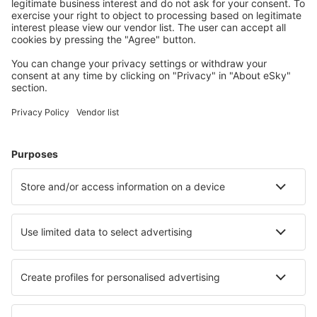
Uživateli eSky nejčastěji hledané ubytování
Ubytování ve Spojených státech amerických - Oblíbená
města
Ubytování in Davenport
Ubytování in Panama City Beach
Ubytování in Sevierville
Ubytování in Kissimmee
Ubytování v Myrtle Beach
Ubytování in Ivins
Ubytování in Beach Haven
Ubytování in Siesta Key
Ubytování Supply
Ubytování in Boone
Nejlepší ubytování - města
Ubytování v Kocourovci
Ubytování in Ortahisar
Ubytování in North Ballachulish
Ubytování in Tviklippan