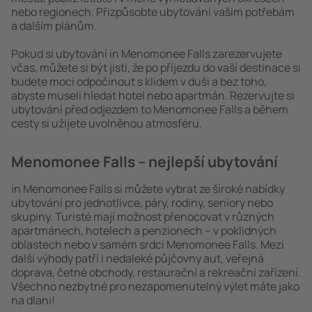
nebo regionech. Přizpůsobte ubytování vašim potřebám
a dalším plánům.
Pokud si ubytování in Menomonee Falls zarezervujete
včas, můžete si být jisti, že po příjezdu do vaší destinace si
budete moci odpočinout s klidem v duši a bez toho,
abyste museli hledat hotel nebo apartmán. Rezervujte si
ubytování před odjezdem to Menomonee Falls a během
cesty si užijete uvolněnou atmosféru.
Menomonee Falls – nejlepší ubytování
in Menomonee Falls si můžete vybrat ze široké nabídky
ubytování pro jednotlivce, páry, rodiny, seniory nebo
skupiny. Turisté mají možnost přenocovat v různých
apartmánech, hotelech a penzionech – v poklidných
oblastech nebo v samém srdci Menomonee Falls. Mezi
další výhody patří i nedaleké půjčovny aut, veřejná
doprava, četné obchody, restaurační a rekreační zařízení.
Všechno nezbytné pro nezapomenutelný výlet máte jako
na dlani!