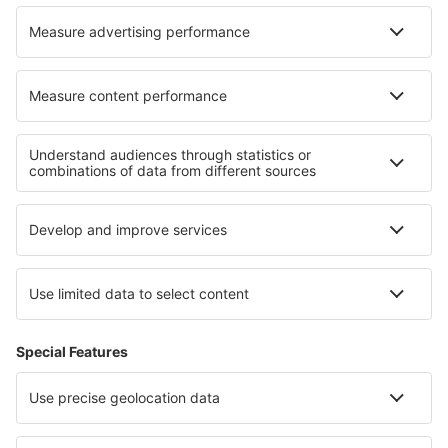
Nejlepší ubytování - regiony
Ubytování na Kykladách
Ubytování na Milosu
Ubytování na Kosu
Ubytování na Zakynthosu
Ubytování na ostrově Lesbos
Ubytování in Aswan
Ubytování v Pomořském vojvodství
Ubytování ve Varaderu
Ubytování in Swietokrzyskie Mountains
Ubytování na Rarotonze