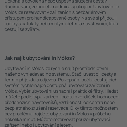
Dokonalá dovolená nebo úspěšná služební cesta?
Ručíme vám, že budete nadmíru spokojeni. Ubytování in
Mólos lze rezervovat v zařízeních s bezbariérovým
přístupem pro handicapované osoby. Na své si přijdou i
rodiny s batolaty nebo malými dětmi a návštěvníci, kteří
cestují se zvířaty.
Jak najít ubytování in Mólos?
Ubytování in Mólos lze rychle najít prostřednictvím
našeho vyhledávacího systému. Stačí uvést cíl cesty a
termín příjezdu a odjezdu. Po vepsání počtu cestujících
systém rychle najde dostupná ubytovací zařízení in
Mólos. Výběr ubytování usnadní i praktické filtry. Hledat
můžete podle typu zařízení, počtu hvězdiček, hodnocení
předchozích návštěvníků, vzdálenosti od centra nebo
bezplatného zrušení rezervace. Díky těmto možnostem
bez problému najdete ubytování in Mólos v průběhu
několika minut. Můžete rezervovat pouze ubytovací
zařízení nebo i ubytování s letem.