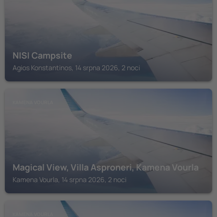
NISI Campsite
Agios Konstantinos, 14 srpna 2026, 2 noci
KAMENA VOURLA
Magical View, Villa Asproneri, Kamena Vourla
Kamena Vourla, 14 srpna 2026, 2 noci
KAMENA VOURLA