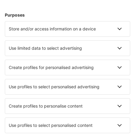
Ubytování na Parosu
Ubytování v Mykonosu
Ubytování in Parga
Ubytování in Alykes
Ubytování in Anavyssos
Ubytování in Svoronata
Nejlepší ubytování - města
Ubytování in Ayapel
Ubytování in Paulinia
Ubytování in Trébas
Ubytování ve Větřní
Ubytování in Mexican Hat
Ubytování in Signau
Ubytování in Limetz-Villez
Ubytování in San Pablo
Ubytování in Schwarzenberg am Böhmerwald
Ubytování in Palmdale