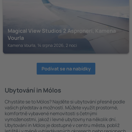
Magical View Studios 2 Asproneri, Kamena
Vourla
Kamena Vourla, 14 srpna 2026, 2 noci
Podívat se na nabídky
Ubytování in Mólos
Chystáte se to Mólos? Najděte si ubytování přesně podle
vašich představ a možností. Můžete využít prostorné,
komfortně vybavené nemovitosti s četnými
vymoženostmi, jakož i levné ubytovny na několik dní.
Ubytování in Mólos je dostupné v centru města, poblíž
letiště i v méně vyhledávaných okresech nebo regionech.