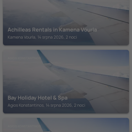
Achilleas Rentals in Kamena Vourla
Kamena Vourla, 14 srpna 2026, 2 noci
AGIOS KONSTANTINOS
Bay Holiday Hotel & Spa
Agios Konstantinos, 14 srpna 2026, 2 noci
AGIOS KONSTANTINOS