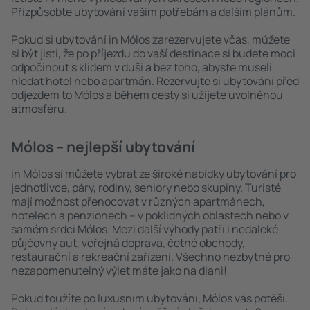
Přizpůsobte ubytování vašim potřebám a dalším plánům.
Pokud si ubytování in Mólos zarezervujete včas, můžete
si být jisti, že po příjezdu do vaší destinace si budete moci
odpočinout s klidem v duši a bez toho, abyste museli
hledat hotel nebo apartmán. Rezervujte si ubytování před
odjezdem to Mólos a během cesty si užijete uvolněnou
atmosféru.
Mólos – nejlepší ubytování
in Mólos si můžete vybrat ze široké nabídky ubytování pro
jednotlivce, páry, rodiny, seniory nebo skupiny. Turisté
mají možnost přenocovat v různých apartmánech,
hotelech a penzionech – v poklidných oblastech nebo v
samém srdci Mólos. Mezi další výhody patří i nedaleké
půjčovny aut, veřejná doprava, četné obchody,
restaurační a rekreační zařízení. Všechno nezbytné pro
nezapomenutelný výlet máte jako na dlani!
Pokud toužíte po luxusním ubytování, Mólos vás potěší.