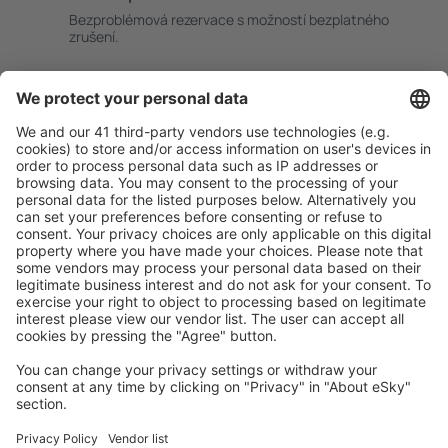
Bezproblémová rezervace s možností bezplatného
zrušení.
S námi ušetříte
Atraktivní ceny a speciální nabídky pro přihlášené
uživatele.
Ubytování dle vašeho gusta
Vyberte si z více než 1.3 milionu zařízení: hotelů,
apartmánů, chat a dalších.
Uživateli eSky nejčastěji hledané ubytování
Ubytování v Řecku - Oblíbená města
Ubytování v Soluni
Ubytování v Rethimnonu
Ubytování v Chanii
Ubytování v Athénách