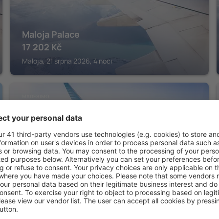
Maloja Palace
17 202
Kč
Maloja, 21 srpna 2026, 4 noci
MADESIMO
La Meridiana
Madesimo, 14 srpna 2026, 2 noci