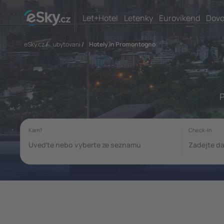
Let+Hotel
Letenky
Eurovíkend
Dovo
eSky.cz
/
ubytovani
/
Hotely in Promontogno
P