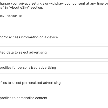
VERCEIA
Hotel Saligari
Verceia, 14 srpna 2026, 2 noci
Zobrazit více hotelů in Promontogno
gno
Promontogno – 
otelů. Žádný návštěvník
Komplexní služby a výhodná 