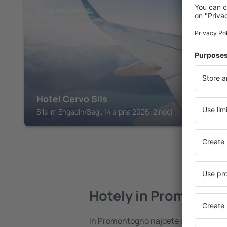
SILS IM ENGADIN/SEGL
Hotel Cervo Sils
Sils im Engadin/Segl, 14 srpna 2026, 2 noci
Hotely in Promonto
in Promontogno najdete celou řadu h