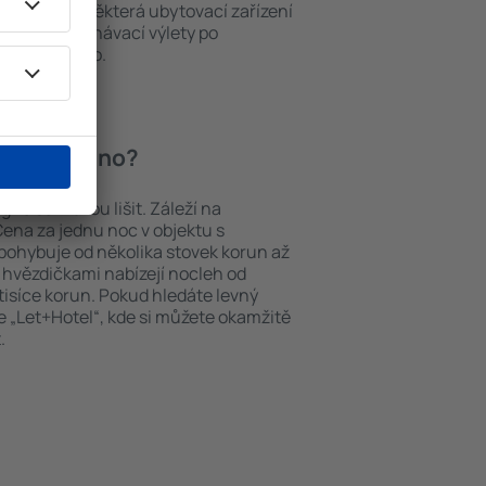
ch v okolí. Některá ubytovací zařízení
iště nebo poznávací výlety po
 Promontogno.
 Promontogno?
no se můžou lišit. Záleží na
Cena za jednu noc v objektu s
ohybuje od několika stovek korun až
ti hvězdičkami nabízejí nocleh od
tisíce korun. Pokud hledáte levný
 „Let+Hotel“, kde si můžete okamžitě
.