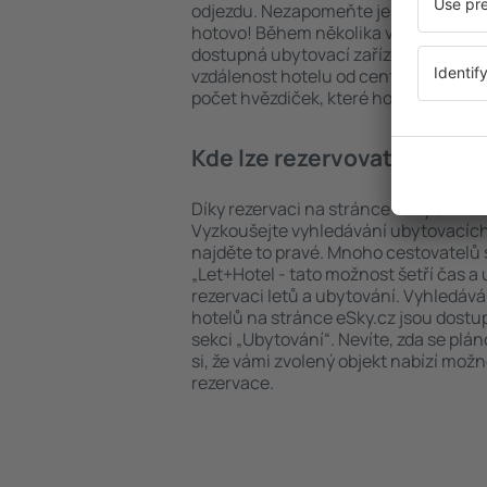
odjezdu. Nezapomeňte ještě uvést po
hotovo! Během několika vteřin se pře
dostupná ubytovací zařízení. Snadno 
vzdálenost hotelu od centra, způsob 
počet hvězdiček, které hotel obdržel
Kde lze rezervovat hotel 
Díky rezervaci na stránce eSky.cz ušet
Vyzkoušejte vyhledávání ubytovacích
najděte to pravé. Mnoho cestovatelů s
„Let+Hotel - tato možnost šetří čas 
rezervaci letů a ubytování. Vyhledává
hotelů na stránce eSky.cz jsou dostu
sekci „Ubytování“. Nevíte, zda se plá
si, že vámi zvolený objekt nabízí mož
rezervace.