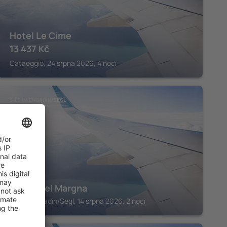
Hotel Le Cime
13 437
Kč
Cataeggio, 24 srpna 2026, 4 noci
SILS IM ENGADIN/SEGL
Parkhotel Margna
Sils im Engadin/Segl, 14 srpna 2026, 2 noci