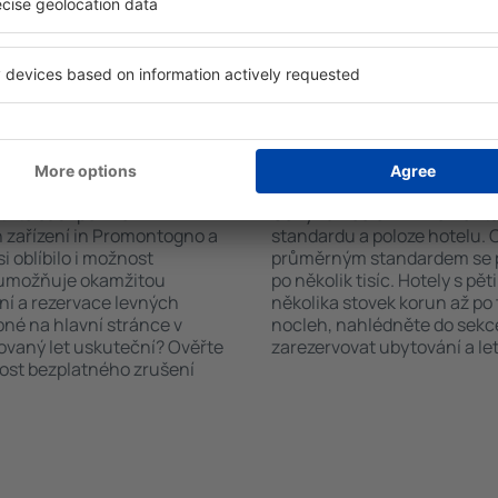
čet hostů a pokojů. A máte
informační brožury o atrakcí
d vámi objeví všechna
nabízejí i transport z/na let
si pak můžete ověřit
historických památkách in
platby za ubytování nebo
 od předchozích návštěvníků.
in Promontogno?
Kolik stojí hotel in
říte čas i peníze.
Ceny za nocleh in Promontog
 zařízení in Promontogno a
standardu a poloze hotelu. 
i oblíbilo i možnost
průměrným standardem se p
a umožňuje okamžitou
po několik tisíc. Hotely s pě
ní a rezervace levných
několika stovek korun až po 
pné na hlavní stránce v
nocleh, nahlédněte do sekce
novaný let uskuteční? Ověřte
zarezervovat ubytování a let
nost bezplatného zrušení