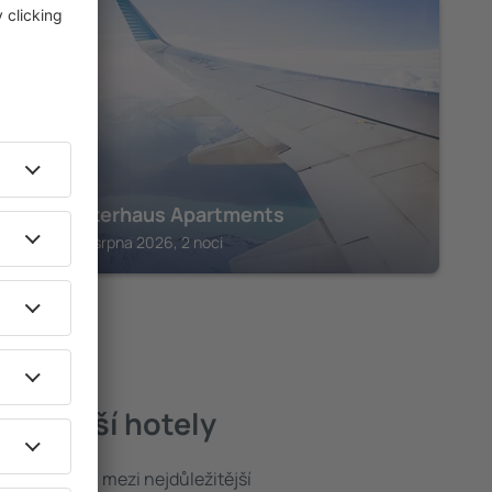
MALOJA
Schweizerhaus Apartments
Maloja, 14 srpna 2026, 2 noci
nejlepší hotely
poloha patří mezi nejdůležitější