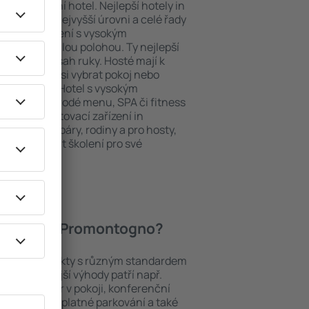
ždý exklusivní hotel. Nejlepší hotely in
sluhy na nejvyšší úrovni a celé řady
ytovací zařízení s vysokým
bit dokonalou polohou. Ty nejlepší
máte na dosah ruky. Hosté mají k
ání a mohou si vybrat pokoj nebo
h představ. Hotel s vysokým
né i různorodé menu, SPA či fitness
Nejlepší ubytovací zařízení in
šením pro páry, rodiny a pro hosty,
chtějí pořádat školení pro své
í hotely in Promontogno?
adí mezi objekty s různým standardem
nejoblíbenější výhody patří např.
minibar/trezor v pokoji, konferenční
 koutek, bezplatné parkování a také