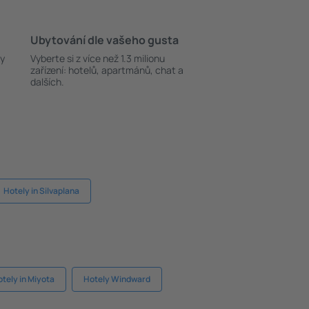
Ubytování dle vašeho gusta
ky
Vyberte si z více než 1.3 milionu
zařízení: hotelů, apartmánů, chat a
dalších.
Hotely in Silvaplana
tely in Miyota
Hotely Windward