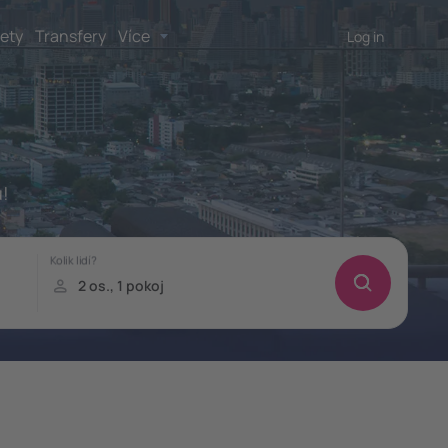
lety
Transfery
Více
Log in
ů!