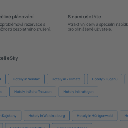
člivé plánování
S námi ušetříte
zproblémová rezervace s
Atraktivní ceny a speciální nabíd
žností bezplatného zrušení.
pro přihlášené uživatele.
teli eSky
d
Hotely in Nendaz
Hotely in Zermatt
Hotely v Luganu
es
Hotely in Schaffhausen
Hotely in Krattigen
in Kajetany
Hotely in Waldkraiburg
Hotely in Hürtgenwald
Ho