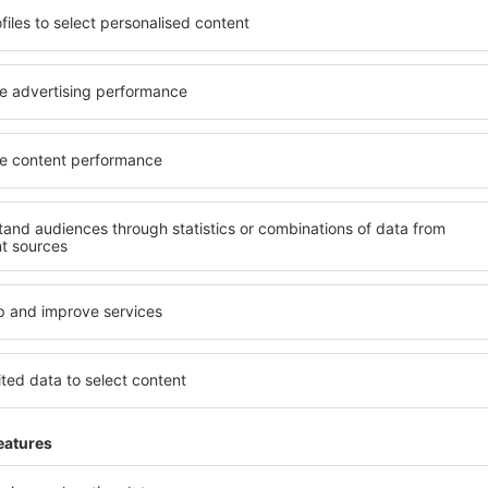
el na vysoké úrovni a
kritéria, která musí splnit ka
píše místa s poklidnou
Promontogno jsou zárukou ob
 Promontogno na vás čeká
dalších výhod pro hosty. Ub
v! Stačí zvolit polohu a
standardem se mohou pochlu
olovat způsob platby a
atrakce in Promontogno tak 
ace. Hotely in Promontogno
dispozici i bezplatné parkov
ějších atrakcí, tak i v
apartmán přesně podle svýc
ené na delší pobyt ale i
standardem znamená mimo ji
přesně pro vás a začněte se
areál nebo atrakce pro děti. 
dnes!
Promontogno jsou skvělým ře
kteří cestují služebně nebo 
zaměstnance.
ogno?
Jaké zařízení nabíz
el in Promontogno, je
Hotely in Promontogno se ř
ení na stránce eSky. Díky
a vybavením pro hosty. Mezi 
co hledáte. Do
bezplatné wi-fi, SPA areál, 
 vyberte data příjezdu a
centrum, restaurace, dětský