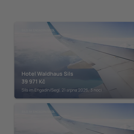
SILS IM ENGADIN/SEGL
Hotel Waldhaus Sils
39 971
Kč
Sils im Engadin/Segl, 21 srpna 2026, 3 noci
SILS IM ENGADIN/SEGL