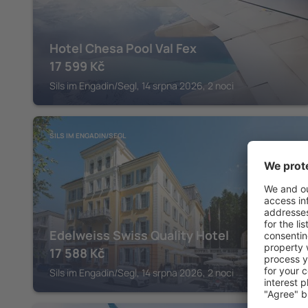
Hotel Chesa Pool Val Fex
17 599
Kč
Sils im Engadin/Segl, 14 srpna 2026, 2 noci
SILS IM ENGADIN/SEGL
Edelweiss Swiss Quality Hotel
17 588
Kč
Sils im Engadin/Segl, 14 srpna 2026, 2 noci