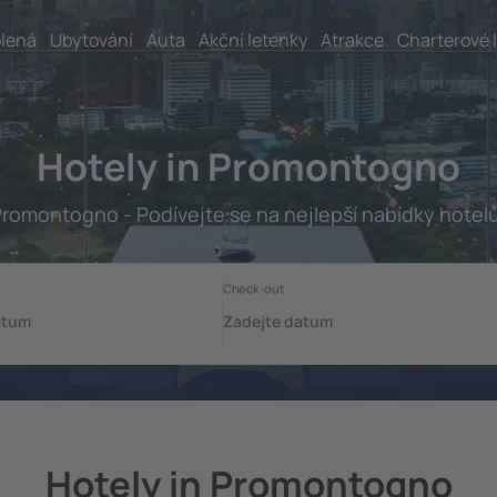
lená
Ubytování
Auta
Akční letenky
Atrakce
Charterové 
Hotely in Promontogno
romontogno - Podívejte se na nejlepší nabídky hotel
Hotely in Promontogno