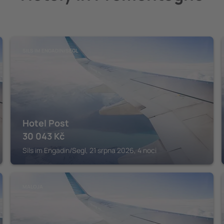
SILS IM ENGADIN/SEGL
Hotel Post
30 043
Kč
Sils im Engadin/Segl, 21 srpna 2026, 4 noci
MALOJA