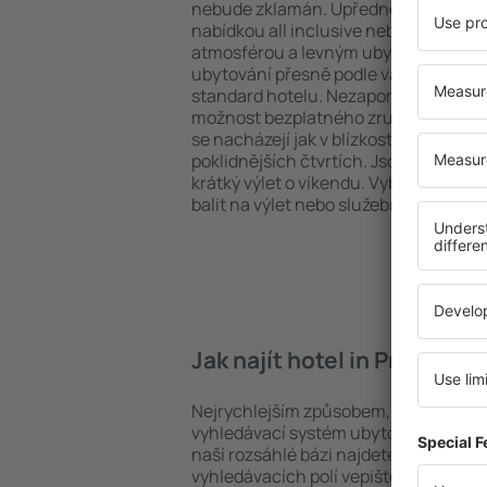
nebude zklamán. Upřednostňujete hot
nabídkou all inclusive nebo hledáte s
atmosférou a levným ubytováním? in
ubytování přesně podle vašich předsta
standard hotelu. Nezapomeňte zkontr
možnost bezplatného zrušení rezerv
se nacházejí jak v blízkosti nejpopulárn
poklidnějších čtvrtích. Jsou jako stvoř
krátký výlet o víkendu. Vyberte hotel 
balit na výlet nebo služební cestu už 
Jak najít hotel in Promont
Nejrychlejším způsobem, jak najít hot
vyhledávací systém ubytovacích zaříz
naší rozsáhlé bázi najdete přesně to, 
vyhledávacích polí vepište cíl cesty a