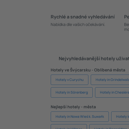
Rychlé a snadné vyhledávání
Pe
Nabídka dle vašich očekávání.
Be
mo
Nejvyhledávanější hotely uživa
Hotely ve Švýcarsku - Oblíbená města
Hotely v Curychu
Hotely in Grindelwal
Hotely in Sörenberg
Hotely in Chesièr
Nejlepší hotely - města
Hotely in Nowa Wieś k. Suwałk
Hotely 