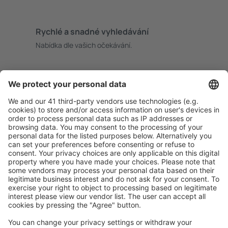
Rychlé a snadné vyhledávání
Nabídka dle vašich očekávání.
Pečlivé plánování
Bezproblémová rezervace s možností bezplatného
zrušení.
S námi ušetříte
Atraktivní ceny a speciální nabídky pro přihlášené
uživatele.
Ubytování dle vašeho gusta
Vyberte si z více než 1.3 milionu zařízení: hotelů,
apartmánů, chat a dalších.