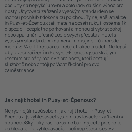
obsluhy na nejvyšší úrovni a celé řady dalších výhod pro
hosty. Ubytovací zařízení s vysokým standardem se
mohou pochlubit dokonalou polohou. Ty nejlepší atrakce
in Pusy-et-Épenoux tak máte na dosah ruky. Hosté mají k
dispozici i bezplatné parkování a mohou si vybrat pokoj
nebo apartmán přesně podle svých představ. Hotel s
vysokým standardem znamená mimo jiné i různorodé
menu, SPA či fitness areál nebo atrakce pro děti. Nejlepší
ubytovací zařízení in Pusy-et-Épenoux jsou skvělým
řešením pro páry, rodiny a pro hosty, kteří cestují
služebně nebo chtějí pořádat školení pro své
zaměstnance.
Jak najít hotel in Pusy-et-Épenoux?
Nejrychlejším způsobem, jak najít hotel in Pusy-et-
Épenoux, je vyhledávací systém ubytovacích zařízení na
stránce eSky. Díky naší rozsáhlé bázi najdete přesně to,
co hledáte. Do vyhledávacích polí vepište cíl cesty a