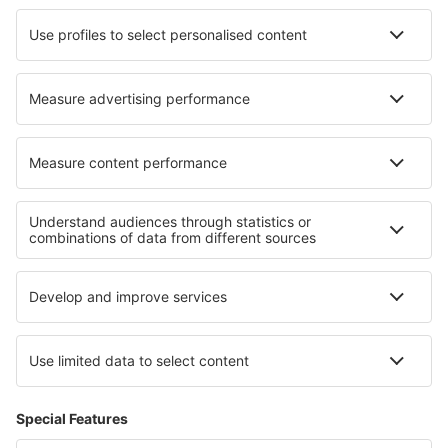
Hotely in Radford
Hotely in Petacciato
Hotely in Kafountine
Nejlepší hotely - regiony
Hotely v Alsasku
Hotely v La Plagne
Hotely z Méribelu
Hotely v Tignes
Hotely v Languedoc-Roussillon
Hotely na Krku
Hotely na Grand Bahama
Hotely na Olympské riviéře
Hotely in Texas
Hotely v Steamboat