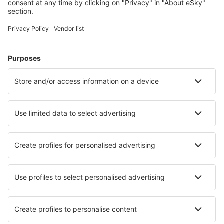
Nejvyhledávanější hotely uživateli eSky
Hotely ve Francii - Oblíbená města
Hotely v Nice
Hotely in Frejus
Hotely v Paříži
Hotely in Cannes
Hotely in Le Cap d`Agde
Hotely v Caenu
Hotely in Le Barcares
Hotely in Morzine
Hotely in Chamonix-Mont-Blanc
Hotely v La Rochelle
Nejlepší hotely - města
Hotely in Cow Head
Hotely in Medora
Hotely in Miasteczko Slaskie
Hotely v Hulu Sihapas
Hotely in Wells
Hotely Ivancea
Hotely in Costa Volpino