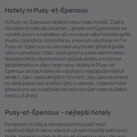
Hotely in Pusy-et-Épenoux
in Pusy-et-Épenoux najdete celou řadu hotelů. Žádný
návštěvník nebude zklamán. Upřednostňujete hotel na
vysoké úrovni a nabídkou all inclusive nebo hledáte spíše
místa s poklidnou atmosférou a levným ubytováním? in
Pusy-et-Épenoux na vás čeká ubytování přesně podle
vašich představ! Stačí zvolit polohu a standard hotelu.
Nezapomeňte zkontrolovat způsob platby a možnost
bezplatného zrušení rezervace. Hotely in Pusy-et-
Épenoux se nacházejí jak v blízkosti nejpopulárnějších
atrakcí, tak i v poklidnějších čtvrtích. Jsou jako stvořené
na delší pobyt ale i krátký výlet o víkendu. Vyberte hotel
přesně pro vás a začněte se balit na výlet nebo služební
cestu už dnes!
Pusy-et-Épenoux – nejlepší hotely
Komplexní služby a výhodná poloha patří mezi
nejdůležitější kritéria, která musí splnit každý exklusivní
hotel. Nejlepší hotely in Pusy-et-Épenoux jsou zárukou