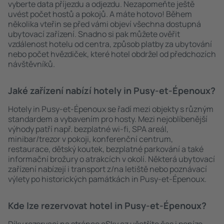
vyberte data příjezdu a odjezdu. Nezapomeňte ještě
uvést počet hostů a pokojů. A máte hotovo! Během
několika vteřin se před vámi objeví všechna dostupná
ubytovací zařízení. Snadno si pak můžete ověřit
vzdálenost hotelu od centra, způsob platby za ubytování
nebo počet hvězdiček, které hotel obdržel od předchozích
návštěvníků.
Jaké zařízení nabízí hotely in Pusy-et-Épenoux?
Hotely in Pusy-et-Épenoux se řadí mezi objekty s různým
standardem a vybavením pro hosty. Mezi nejoblíbenější
výhody patří např. bezplatné wi-fi, SPA areál,
minibar/trezor v pokoji, konferenční centrum,
restaurace, dětský koutek, bezplatné parkování a také
informační brožury o atrakcích v okolí. Některá ubytovací
zařízení nabízejí i transport z/na letiště nebo poznávací
výlety po historických památkách in Pusy-et-Épenoux.
Kde lze rezervovat hotel in Pusy-et-Épenoux?