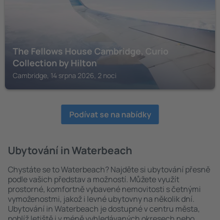
The Fellows House Cambridge, Curio
Collection by Hilton
Cambridge, 14 srpna 2026, 2 noci
Podívat se na nabídky
Ubytování in Waterbeach
Chystáte se to Waterbeach? Najděte si ubytování přesně
podle vašich představ a možností. Můžete využít
prostorné, komfortně vybavené nemovitosti s četnými
vymoženostmi, jakož i levné ubytovny na několik dní.
Ubytování in Waterbeach je dostupné v centru města,
poblíž letiště i v méně vyhledávaných okresech nebo