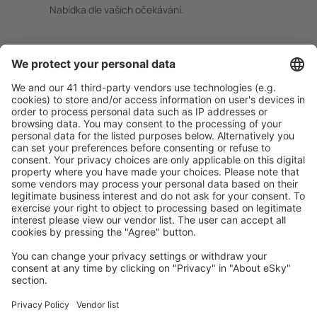
Nabídka dle vašich očekávání.
Pečlivé plánování
Bezproblémová rezervace s možností bezplatného
zrušení.
S námi ušetříte
Atraktivní ceny a speciální nabídky pro přihlášené
uživatele.
Ubytování dle vašeho gusta
Vyberte si z více než 1.3 milionu zařízení: hotelů,
apartmánů, chat a dalších.
Uživateli eSky nejčastěji hledané ubytování
Ubytování ve Velké Británii - Oblíbená města