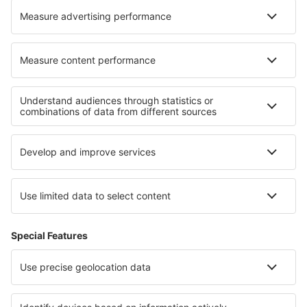
Ubytování in Weerberg
Ubytování in Bagnols-en-Forêt
Nejlepší ubytování - regiony
Ubytování v Severním Irsku
Ubytování ve Walesu
Ubytování v Anglii
Ubytování v Anglesey
Ubytování na Guernsey
Ubytování in Illinois
Ubytování v Chorvatsku
Ubytování in Andalusia
Ubytování v Les Menuires
Ubytování na Costa Vasca