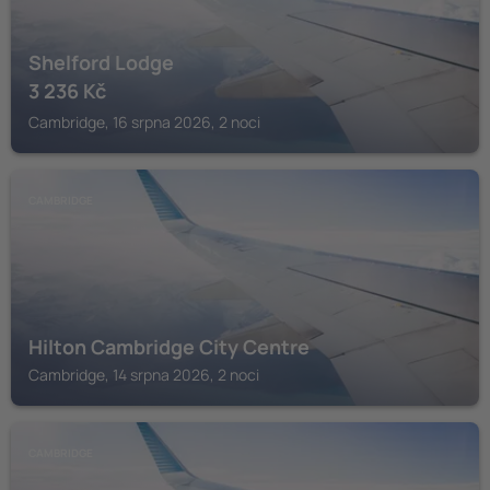
Shelford Lodge
3 236
Kč
Cambridge, 16 srpna 2026, 2 noci
CAMBRIDGE
Hilton Cambridge City Centre
Cambridge, 14 srpna 2026, 2 noci
CAMBRIDGE