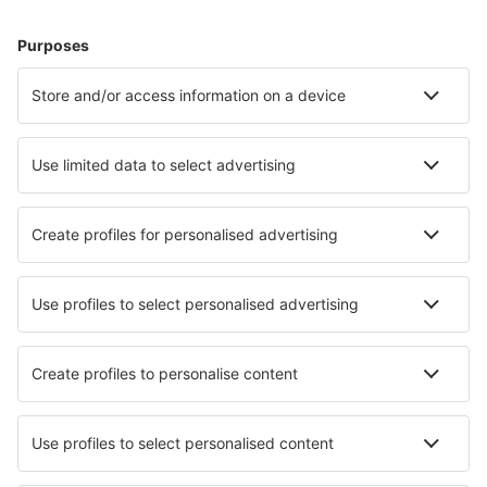
Ubytování v Birminghamu
Ubytování v Manchesteru
Ubytování v Edinburghu
Ubytování v Londýně
Ubytování v Liverpoolu
Ubytování in Ulverston
Ubytování v Newquay
Ubytování in Watford
Ubytování in Alnwick
Ubytování in Portsmouth
Nejlepší ubytování - města
Ubytování in Villalcazar De Sirga
Ubytování in Myrina
Ubytování in Weilheim
Ubytování in Pedrera
Ubytování in Châtillon-sur-Marne
Ubytování in Ochandiano
Ubytování in Morrens
Ubytování in Hecho