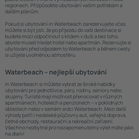
regionech. Přizpůsobte ubytování vašim potřebám a
dalším plánům.
Pokud si ubytování in Waterbeach zarezervujete včas,
můžete si být jisti, že po příjezdu do vaší destinace si
budete moci odpočinout s klidem v duši a bez toho,
abyste museli hledat hotel nebo apartmán. Rezervujte si
ubytování před odjezdem to Waterbeach a během cesty
si užijete uvolněnou atmosféru.
Waterbeach – nejlepší ubytování
in Waterbeach si můžete vybrat ze široké nabídky
ubytování pro jednotlivce, páry, rodiny, seniory nebo
skupiny. Turisté mají možnost přenocovat v různých
apartmánech, hotelech a penzionech – v poklidných
oblastech nebo v samém srdci Waterbeach. Mezi další
výhody patří i nedaleké půjčovny aut, veřejná doprava,
četné obchody, restaurační a rekreační zařízení.
Všechno nezbytné pro nezapomenutelný výlet máte jako
na dlani!