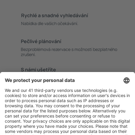
Rychlé a snadné vyhledávání
Nabídka dle vašich očekávání.
Pečlivé plánování
Bezproblémová rezervace s možností bezplatného
zrušení.
S námi ušetříte
Atraktivní ceny a speciální nabídky pro přihlášené
uživatele.
Ubytování dle vašeho gusta
Vyberte si z více než 1.3 milionu zařízení: hotelů,
apartmánů, chat a dalších.