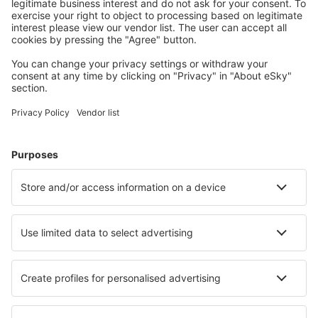
Uživateli eSky nejčastěji hledané ubytování
Ubytování ve Spojených státech amerických - Oblíbená
města
Ubytování in Panama City Beach
Ubytování in Davenport
Ubytování v Myrtle Beach
Ubytování in Sevierville
Ubytování in Kissimmee
Ubytování in Rockaway Beach
Ubytování in Cape Coral
Ubytování v Mammoth Lakes
Ubytování in Lake Ozark
Ubytování in Avon
Nejlepší ubytování - města
Ubytování in Sirákon
Ubytování in Vogur
Ubytování in Daniels Harbour
Ubytování in Clifton