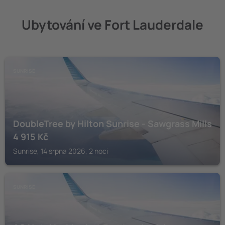
Ubytování ve Fort Lauderdale
SUNRISE
DoubleTree by Hilton Sunrise - Sawgrass Mills
4 915
Kč
Sunrise, 14 srpna 2026, 2 noci
SUNRISE