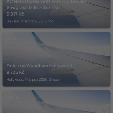
AC Hotel by Marriott Fort Lauderdale
Sawgrass Mills - Sunrise
5 817
Kč
Sunrise, 14 srpna 2026, 2 noci
HOLLYWOOD
Dolce by Wyndham Hollywood
9 735
Kč
Hollywood, 14 srpna 2026, 2 noci
AVENTURA