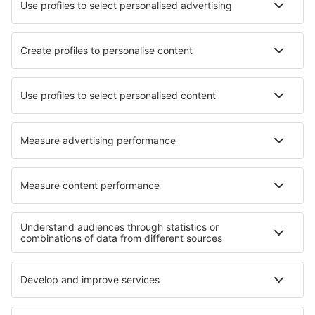
Ubytování Kinka
Ubytování in Varshets
Ubytování in Edessa
Ubytování in Han-sur-Lesse
Ubytování in Tiel
Ubytování v Kravařích
Nejlepší ubytování - regiony
Ubytování in Great Sand Dunes National Park
Ubytování in Jacksonville Coast
Ubytování in Santa Catalina Island
Ubytování na Anna Maria Island
Ubytování v Národní park Hot Springs
Ubytování v Kjustendilu
Ubytování in Muntenia
Ubytování in Cluj County
Ubytování na Zlínsku
Ubytování v Porto Santo