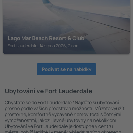
Lago Mar Beach Resort & Club
Fort Lauderdale, 14 srpna 2026, 2 noci
Podívat se na nabídky
Ubytování ve Fort Lauderdale
Chystáte se do Fort Lauderdale? Najděte si ubytování
přesně podle vašich představ a možností. Můžete využít
prostorné, komfortně vybavené nemovitosti s četnými
vymoženostmi, jakož i levné ubytovny na několik dní.
Ubytování ve Fort Lauderdale je dostupné v centru
města, poblíž letiště i v méně vyhledávaných okresech