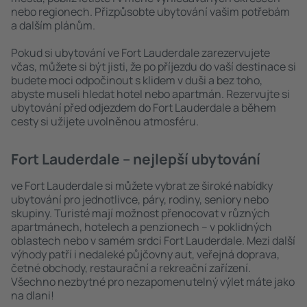
nebo regionech. Přizpůsobte ubytování vašim potřebám
a dalším plánům.
Pokud si ubytování ve Fort Lauderdale zarezervujete
včas, můžete si být jisti, že po příjezdu do vaší destinace si
budete moci odpočinout s klidem v duši a bez toho,
abyste museli hledat hotel nebo apartmán. Rezervujte si
ubytování před odjezdem do Fort Lauderdale a během
cesty si užijete uvolněnou atmosféru.
Fort Lauderdale – nejlepší ubytování
ve Fort Lauderdale si můžete vybrat ze široké nabídky
ubytování pro jednotlivce, páry, rodiny, seniory nebo
skupiny. Turisté mají možnost přenocovat v různých
apartmánech, hotelech a penzionech – v poklidných
oblastech nebo v samém srdci Fort Lauderdale. Mezi další
výhody patří i nedaleké půjčovny aut, veřejná doprava,
četné obchody, restaurační a rekreační zařízení.
Všechno nezbytné pro nezapomenutelný výlet máte jako
na dlani!