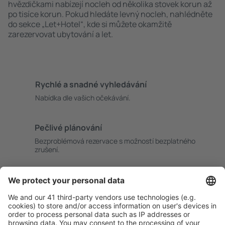
hvězdičkami nabízejí nocleh od několika stovek korun až
po tisíce korun. Pokud hledáte levný nocleh, nahlédněte
do sekce „Let+Hotel“, kde si můžete okamžitě
zarezervovat ubytování a let.
Rychlé a snadné vyhledávání
Nabídka dle vašich očekávání.
Pečlivé plánování
Bezproblémová rezervace s možností bezplatného
zrušení.
S námi ušetříte
Atraktivní ceny a speciální nabídky pro přihlášené
uživatele.
Ubytování dle vašeho gusta