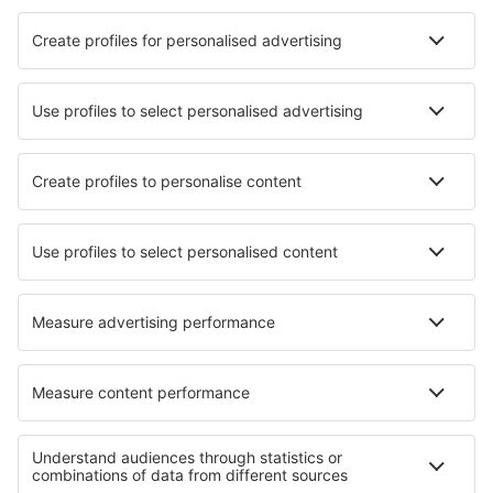
Hotely in Carmelo
Hotely in Eppingen
Hotely in Chavelot
Hotely in Weston Turville
Hotely in L'Hermitage
Hotely in Passo del Tonale
Hotely in Motta Visconti
Hotely in Mysen
Hotely in Cocula
Hotely Whitestone
Nejlepší hotely - regiony
Hotely in Oregon
Hotely in Palo Alto Battlefield National Historic Park
Hotely in Finger Lakes
Hotely v Alta-Snowbird
Hotely in Delaware Beaches
Hotely v Blagoevgradu
Hotely in Poas Volcano National Park