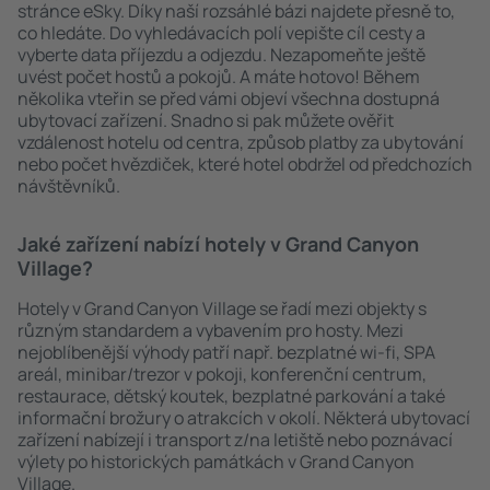
stránce eSky. Díky naší rozsáhlé bázi najdete přesně to,
co hledáte. Do vyhledávacích polí vepište cíl cesty a
vyberte data příjezdu a odjezdu. Nezapomeňte ještě
uvést počet hostů a pokojů. A máte hotovo! Během
několika vteřin se před vámi objeví všechna dostupná
ubytovací zařízení. Snadno si pak můžete ověřit
vzdálenost hotelu od centra, způsob platby za ubytování
nebo počet hvězdiček, které hotel obdržel od předchozích
návštěvníků.
Jaké zařízení nabízí hotely v Grand Canyon
Village?
Hotely v Grand Canyon Village se řadí mezi objekty s
různým standardem a vybavením pro hosty. Mezi
nejoblíbenější výhody patří např. bezplatné wi-fi, SPA
areál, minibar/trezor v pokoji, konferenční centrum,
restaurace, dětský koutek, bezplatné parkování a také
informační brožury o atrakcích v okolí. Některá ubytovací
zařízení nabízejí i transport z/na letiště nebo poznávací
výlety po historických památkách v Grand Canyon
Village.