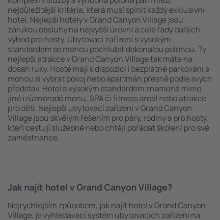
Komplexní služby a výhodná poloha patří mezi
nejdůležitější kritéria, která musí splnit každý exklusivní
hotel. Nejlepší hotely v Grand Canyon Village jsou
zárukou obsluhy na nejvyšší úrovni a celé řady dalších
výhod pro hosty. Ubytovací zařízení s vysokým
standardem se mohou pochlubit dokonalou polohou. Ty
nejlepší atrakce v Grand Canyon Village tak máte na
dosah ruky. Hosté mají k dispozici i bezplatné parkování a
mohou si vybrat pokoj nebo apartmán přesně podle svých
představ. Hotel s vysokým standardem znamená mimo
jiné i různorodé menu, SPA či fitness areál nebo atrakce
pro děti. Nejlepší ubytovací zařízení v Grand Canyon
Village jsou skvělým řešením pro páry, rodiny a pro hosty,
kteří cestují služebně nebo chtějí pořádat školení pro své
zaměstnance.
Jak najít hotel v Grand Canyon Village?
Nejrychlejším způsobem, jak najít hotel v Grand Canyon
Village, je vyhledávací systém ubytovacích zařízení na