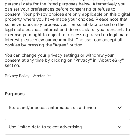
Vyberte si z více než 1.3 milionu zařízení: hotelů,
apartmánů, chat a dalších.
Nejvyhledávanější hotely uživateli eSky
Hotely ve Spojených státech amerických - Oblíbená města
Hotely in Kissimmee
Hotely v Myrtle Beach
Hotely in Davenport
Hotely in Panama City Beach
Hotely in Sevierville
Hotely v Cincinnati
Hotely in Port Aransas
Hotely v Birminghamu
Hotely in Clearwater
Hotely in Huntington Beach
Nejlepší hotely - města