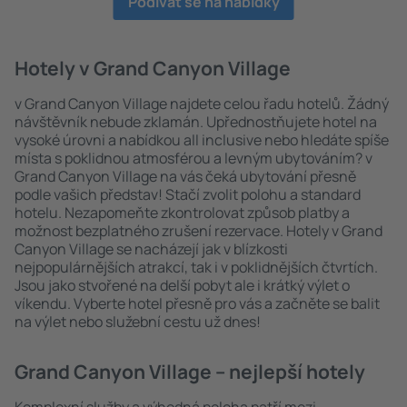
Podívat se na nabídky
Hotely v Grand Canyon Village
v Grand Canyon Village najdete celou řadu hotelů. Žádný
návštěvník nebude zklamán. Upřednostňujete hotel na
vysoké úrovni a nabídkou all inclusive nebo hledáte spíše
místa s poklidnou atmosférou a levným ubytováním? v
Grand Canyon Village na vás čeká ubytování přesně
podle vašich představ! Stačí zvolit polohu a standard
hotelu. Nezapomeňte zkontrolovat způsob platby a
možnost bezplatného zrušení rezervace. Hotely v Grand
Canyon Village se nacházejí jak v blízkosti
nejpopulárnějších atrakcí, tak i v poklidnějších čtvrtích.
Jsou jako stvořené na delší pobyt ale i krátký výlet o
víkendu. Vyberte hotel přesně pro vás a začněte se balit
na výlet nebo služební cestu už dnes!
Grand Canyon Village – nejlepší hotely