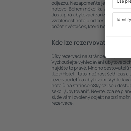
odjezdu. Nezapomeňte ještě uvést po
hotovo! Během několika vteřin se pře
dostupná ubytovací zařízení. Snadno 
vzdálenost hotelu od centra, způsob 
počet hvězdiček, které hotel obdržel
Kde lze rezervovat hotel i
Díky rezervaci na stránce eSky.cz ušet
Vyzkoušejte vyhledávání ubytovacích
najděte to pravé. Mnoho cestovatelů s
„Let+Hotel - tato možnost šetří čas 
rezervaci letů a ubytování. Vyhledává
hotelů na stránce eSky.cz jsou dostu
sekci „Ubytování“. Nevíte, zda se plá
si, že vámi zvolený objekt nabízí mož
rezervace.