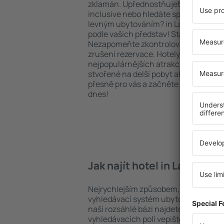
zklamán. Upřednostňujete hotel na vy
inclusive nebo hledáte spíše místa s
levným ubytováním? in Lawrence na 
podle vašich představ! Stačí zvolit po
Nezapomeňte zkontrolovat způsob pl
zrušení rezervace. Hotely in Lawrence 
nejpopulárnějších atrakcí, tak i v pokl
stvořené na delší pobyt ale i krátký vý
přesně pro vás a začněte se balit na 
dnes!
Jak najít hotel in Lawrence
Nejrychlejším způsobem, jak najít hot
vyhledávací systém ubytovacích zaříz
naší rozsáhlé bázi najdete přesně to, 
vyhledávacích polí vepište cíl cesty a