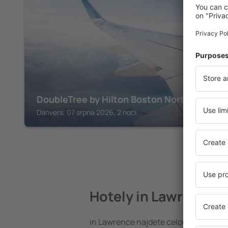
DANVERS
DoubleTree by Hilton Boston North Shore
Danvers, 07 srpna 2026, 2 noci
Hotely in Lawrence
in Lawrence najdete celou řadu hote