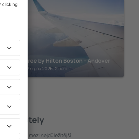
ANDOVER
DoubleTree by Hilton Boston - Andover
Andover, 07 srpna 2026, 2 noci
epší hotely
poloha patří mezi nejdůležitější