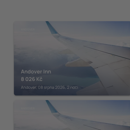
ANDOVER
Andover Inn
8 026
Kč
Andover, 08 srpna 2026, 2 noci
ANDOVER