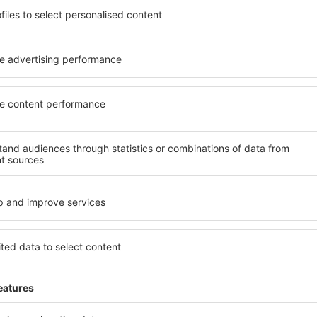
soké úrovni a nabídkou all
kritéria, která musí splnit ka
 poklidnou atmosférou a
Lawrence jsou zárukou obslu
vás čeká ubytování přesně
dalších výhod pro hosty. Ub
lohu a standard hotelu.
standardem se mohou pochlu
atby a možnost bezplatného
atrakce in Lawrence tak mát
se nacházejí jak v blízkosti
dispozici i bezplatné parkov
idnějších čtvrtích. Jsou jako
apartmán přesně podle svýc
let o víkendu. Vyberte hotel
standardem znamená mimo ji
výlet nebo služební cestu už
areál nebo atrakce pro děti. 
Lawrence jsou skvělým řešení
cestují služebně nebo chtějí
zaměstnance.
?
Jaké zařízení nabízí
el in Lawrence, je
Hotely in Lawrence se řadí 
ení na stránce eSky. Díky
vybavením pro hosty. Mezi ne
co hledáte. Do
bezplatné wi-fi, SPA areál, 
 vyberte data příjezdu a
centrum, restaurace, dětský