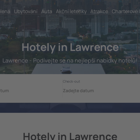
lená
Ubytování
Auta
Akční letenky
Atrakce
Charterové 
Hotely in Lawrence
Lawrence - Podívejte se na nejlepší nabídky hotelů!
Hotely in Lawrence