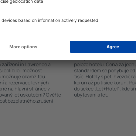
čet hostů a pokojů. A máte
informační brožury o atrakcí
d vámi objeví všechna
nabízejí i transport z/na let
si pak můžete ověřit
historických památkách in 
platby za ubytování nebo
 od předchozích návštěvníků.
n Lawrence?
Kolik stojí hotel in
říte čas i peníze.
Ceny za nocleh in Lawrence 
 zařízení in Lawrence a
poloze hotelu. Cena za jed
i oblíbilo i možnost
standardem se pohybuje od n
a umožňuje okamžitou
tisíc. Hotely s pěti hvězdičk
ní a rezervace levných
korun až po tisíce korun. P
pné na hlavní stránce v
do sekce „Let+Hotel“, kde s
novaný let uskuteční? Ověřte
ubytování a let.
nost bezplatného zrušení