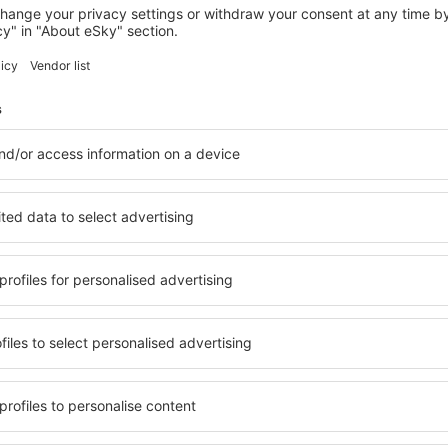
LOWELL
Sonesta Select Boston Lowell
Chelmsford
Lowell, 07 srpna 2026, 2 noci
Zobrazit více hotelů in Lawrence
Lawrence – nejl
lů. Žádný návštěvník nebude
Komplexní služby a výhodná 