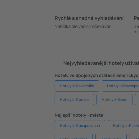
Rychlé a snadné vyhledávání
Pe
Nabídka dle vašich očekávání.
Be
mo
Nejvyhledávanější hotely uživa
Hotely ve Spojených státech americkýc
Hotely in Sevierville
Hotely in Davenpo
Hotely in Corolla
Hotely v Miami
Nejlepší hotely - města
Hotely in Casapesenna
Hotely in Pier