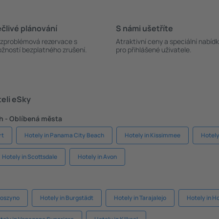
člivé plánování
S námi ušetříte
zproblémová rezervace s
Atraktivní ceny a speciální nabíd
žností bezplatného zrušení.
pro přihlášené uživatele.
teli eSky
h - Oblíbená města
rt
Hotely in Panama City Beach
Hotely in Kissimmee
Hotely
Hotely in Scottsdale
Hotely in Avon
woszyno
Hotely in Burgstädt
Hotely in Tarajalejo
Hotely in H