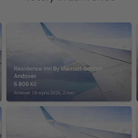
ANDOVER
Residence Inn By Marriott Boston
Andover
6 806
Kč
Andover, 08 srpna 2026, 2 noci
HAVERHILL