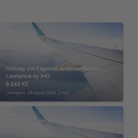
LAWRENCE
Holiday Inn Express Andover North-
Lawrence by IHG
6 245
Kč
Lawrence, 08 srpna 2026, 2 noci
SALEM