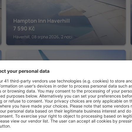
Hampton Inn Haverhill
7 590
Kč
Haverhill, 08 srpna 2026, 2 noci
SALEM
Park View Inn - Salem
5 163
Kč
Salem, 08 srpna 2026, 2 noci