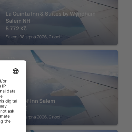
La Quinta Inn & Suites by Wyndham
Salem NH
5 772
Kč
Salem, 08 srpna 2026, 2 noci
SALEM
Red Roof Inn Salem
5 290
Kč
Salem, 08 srpna 2026, 2 noci