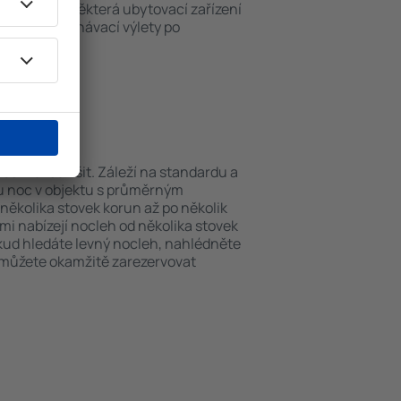
ch v okolí. Některá ubytovací zařízení
iště nebo poznávací výlety po
Lawrence.
 Lawrence?
se můžou lišit. Záleží na standardu a
nu noc v objektu s průměrným
ěkolika stovek korun až po několik
ami nabízejí nocleh od několika stovek
okud hledáte levný nocleh, nahlédněte
i můžete okamžitě zarezervovat