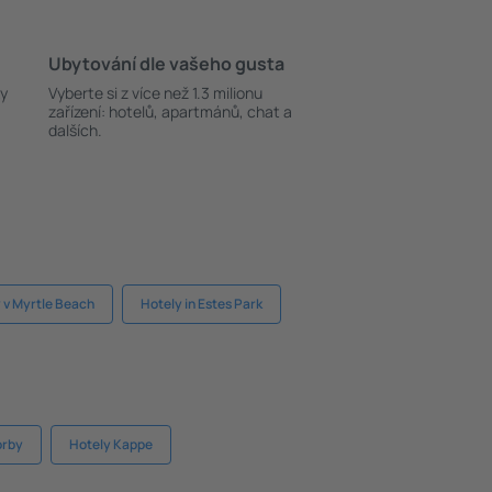
Ubytování dle vašeho gusta
ky
Vyberte si z více než 1.3 milionu
zařízení: hotelů, apartmánů, chat a
dalších.
 v Myrtle Beach
Hotely in Estes Park
orby
Hotely Kappe