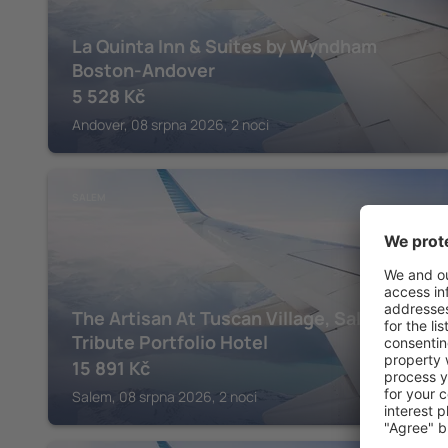
La Quinta Inn & Suites by Wyndham
Boston-Andover
5 528
Kč
Andover, 08 srpna 2026, 2 noci
SALEM
The Artisan At Tuscan Village, Salem, A
Tribute Portfolio Hotel
15 891
Kč
Salem, 08 srpna 2026, 2 noci