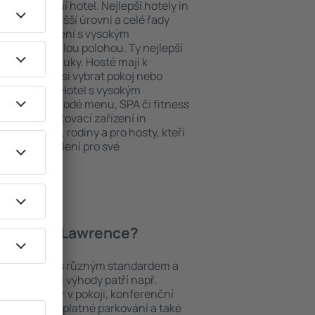
ždý exklusivní hotel. Nejlepší hotely in
hy na nejvyšší úrovni a celé řady
ytovací zařízení s vysokým
bit dokonalou polohou. Ty nejlepší
e na dosah ruky. Hosté mají k
ání a mohou si vybrat pokoj nebo
h představ. Hotel s vysokým
né i různorodé menu, SPA či fitness
Nejlepší ubytovací zařízení in
m pro páry, rodiny a pro hosty, kteří
 pořádat školení pro své
 hotely in Lawrence?
mezi objekty s různým standardem a
joblíbenější výhody patří např.
minibar/trezor v pokoji, konferenční
 koutek, bezplatné parkování a také