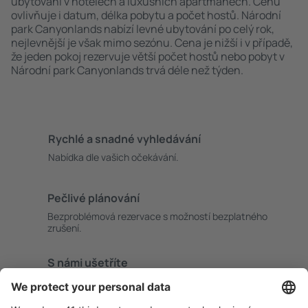
ubytování v hotelech a luxusních apartmánech. Cenu
ovlivňuje i datum, délka pobytu a počet hostů. Národní
park Canyonlands nabízí levné ubytování po celý rok,
nejlevnější je však mimo sezónu. Cena je nižší i v případě,
že jeden pokoj rezervuje větší počet hostů nebo pobyt v
Národní park Canyonlands trvá déle než týden.
Rychlé a snadné vyhledávání
Nabídka dle vašich očekávání.
Pečlivé plánování
Bezproblémová rezervace s možností bezplatného
zrušení.
S námi ušetříte
Atraktivní ceny a speciální nabídky pro přihlášené
uživatele.