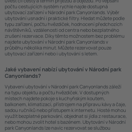
uvést cíl cesty a termín příjezdu a odjezdu. Po vepsání
počtu cestujících systém rychle najde dostupná
ubytovací zařízení v Národní park Canyonlands. Výběr
ubytování usnadní i praktické filtry. Hledat můžete podle
typu zařízení, počtu hvězdiček, hodnocení předchozích
návštěvníků, vzdálenosti od centra nebo bezplatného
zrušení rezervace. Díky těmto možnostem bez problému
najdete ubytování v Národní park Canyonlands v
průběhu několika minut. Můžete rezervovat pouze
ubytovací zařízení nebo i ubytování s letem.
Jaké vybavení nabízí ubytování v Národní park
Canyonlands?
Vybavení ubytování v Národní park Canyonlands záleží
na typu objektu a počtu hvězdiček. V dostupných
místech najdete pokoje s kuchyňským koutem,
balkonem, klimatizací, přístrojem na přípravu kávy a čaje,
sadou ručníků nebo přístupem k internetu. Hosté mohou
využít bezplatné parkování, objednat si jídla z restaurace,
nebo mohou zvolit hotel s bazénem. Ubytování v Národní
park Canyonlands lze navíc rezervovat se službou