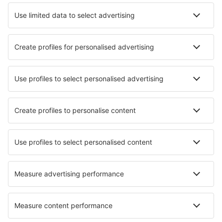
Nejlepší ubytování - města
Ubytování in Rodange
Ubytování in Navasfrias
Ubytování in Karstula
Ubytování Coxipo Do Ouro
Ubytování Quilalea Island
Ubytování in Puente Almuhey
Ubytování in Bammental
Ubytování in Rau Sadului
Ubytování in Branston
Ubytování in Caleta de Sebo
Nejlepší ubytování - regiony
Ubytování in Los Padres National Forest
Ubytování v Národní park Saguaro
Ubytování v Národní park Zion