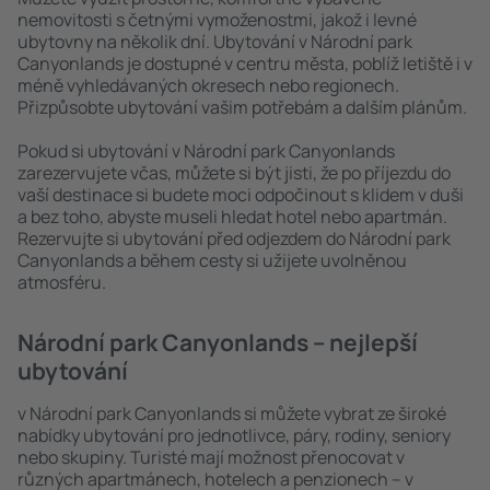
nemovitosti s četnými vymoženostmi, jakož i levné
ubytovny na několik dní. Ubytování v Národní park
Canyonlands je dostupné v centru města, poblíž letiště i v
méně vyhledávaných okresech nebo regionech.
Přizpůsobte ubytování vašim potřebám a dalším plánům.
Pokud si ubytování v Národní park Canyonlands
zarezervujete včas, můžete si být jisti, že po příjezdu do
vaší destinace si budete moci odpočinout s klidem v duši
a bez toho, abyste museli hledat hotel nebo apartmán.
Rezervujte si ubytování před odjezdem do Národní park
Canyonlands a během cesty si užijete uvolněnou
atmosféru.
Národní park Canyonlands – nejlepší
ubytování
v Národní park Canyonlands si můžete vybrat ze široké
nabídky ubytování pro jednotlivce, páry, rodiny, seniory
nebo skupiny. Turisté mají možnost přenocovat v
různých apartmánech, hotelech a penzionech – v