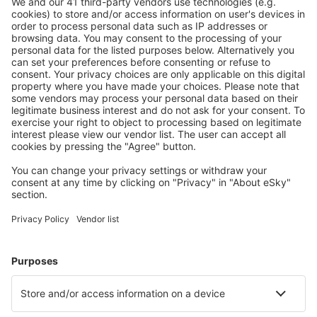
Ubytování dle vašeho gusta
Vyberte si z více než 1.3 milionu zařízení: hotelů,
apartmánů, chat a dalších.
Uživateli eSky nejčastěji hledané ubytování
Ubytování ve Spojených státech amerických - Oblíbená
města
Ubytování v Myrtle Beach
Ubytování in Kissimmee
Ubytování in Davenport
Ubytování in Sevierville
Ubytování in Panama City Beach
Ubytování v Key West
Ubytování v Durangu
Ubytování v Salt Lake City
Ubytování in Estes Park
Ubytování v Santa Fe