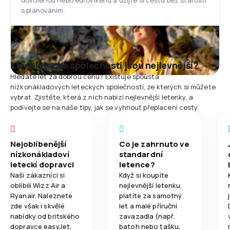
dovolenou nebo eurovíkend a užijte si cestu bez starostí
s plánováním.
Které letecké společnosti jsou nejlevnější?
Hledáte let za dobrou cenu? Existuje spousta
nízkonákladových leteckých společností, ze kterých si můžete
vybrat. Zjistěte, která z nich nabízí nejlevnější letenky, a
podívejte se na naše tipy, jak se vyhnout přeplacení cesty.
Nejoblíbenější
Co je zahrnuto ve
nízkonákladoví
standardní
leteckí dopravci
letence?
Naši zákazníci si
Když si koupíte
oblíbili Wizz Air a
nejlevnější letenku,
Ryanair. Naleznete
platíte za samotný
zde však i skvělé
let a malé příruční
nabídky od britského
zavazadla (např.
dopravce easyJet,
batoh nebo tašku,