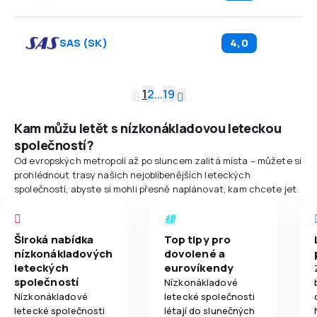
SAS
(
SK
)
4,0
1
2
...
19
Kam můžu letět s nízkonákladovou leteckou
společností?
Od evropských metropolí až po sluncem zalitá místa – můžete si
prohlédnout trasy našich nejoblíbenějších leteckých
společností, abyste si mohli přesně naplánovat, kam chcete jet.
Široká nabídka
Top tipy pro
nízkonákladových
dovolené a
leteckých
eurovíkendy
společností
Nízkonákladové
Nízkonákladové
letecké společnosti
letecké společnosti
létají do slunečných