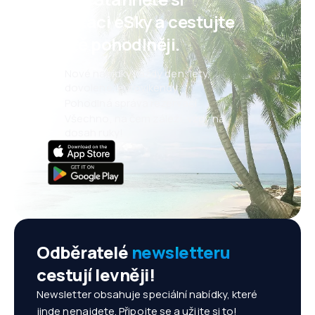
aplikaci eSky a cestujte
ještě pohodlněji.
Nové nabídky každý den: lety,
dovolené, eurovíkendy
Pohodlná správa rezervací
Všechno, na čem záleží, vždy na
dosah ruky!
Odběratelé
newsletteru
cestují levněji!
Newsletter obsahuje speciální nabídky, které
jinde nenajdete. Připojte se a užijte si to!