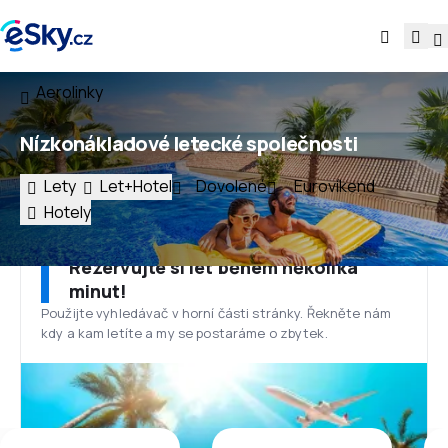
Aerolinky
Nízkonákladové letecké společnosti
Lety
Let+Hotel
Dovolené
Eurovíkend
Hotely
Rezervujte si let během několika
minut!
Použijte vyhledávač v horní části stránky. Řekněte nám
kdy a kam letíte a my se postaráme o zbytek.