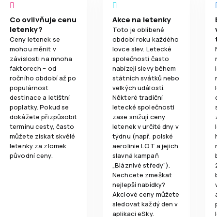
Co ovlivňuje cenu
Akce na letenky
letenky?
Toto je oblíbené
Ceny letenek se
období roku každého
mohou měnit v
lovce slev. Letecké
závislosti na mnoha
společnosti často
faktorech – od
nabízejí slevy během
ročního období až po
státních svátků nebo
populárnost
velkých událostí.
destinace a letištní
Některé tradiční
poplatky. Pokud se
letecké společnosti
dokážete přizpůsobit
zase snižují ceny
termínu cesty, často
letenek v určité dny v
můžete získat skvělé
týdnu (např. polské
letenky za zlomek
aerolinie LOT a jejich
původní ceny.
slavná kampaň
„Bláznivé středy“).
Nechcete zmeškat
nejlepší nabídky?
Akciové ceny můžete
sledovat každý den v
aplikaci eSky.