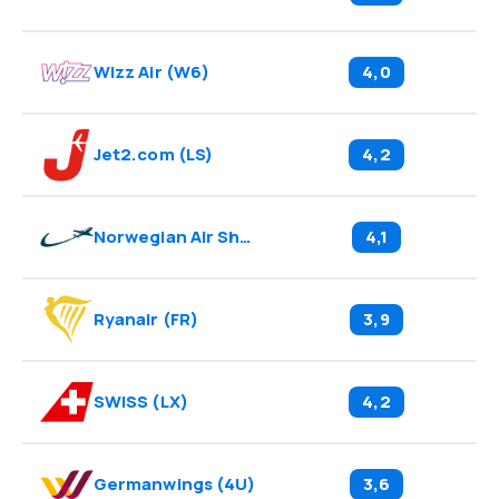
Wizz Air
(
W6
)
4,0
Jet2.com
(
LS
)
4,2
Norwegian Air Shuttle
(
DY
)
4,1
Ryanair
(
FR
)
3,9
SWISS
(
LX
)
4,2
Germanwings
(
4U
)
3,6