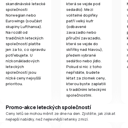
skandinávské letecké
která se vejde pod
společnosti
sedadlo). Mezi
Norwegian nebo
volitelné doplňky
Eurowings (součást
patří velký kufr
skupiny Lufthansa).
(odbavené
Na rozdíl od
zavazadlo nebo
tradičních leteckých
příruční zavazadlo,
společností platíte
které se vejde do
jen za to, co opravdu
skříňky nad hlavou),
potřebujete. U
předem vybrané
nízkonákladových
sedátko nebo jídlo.
leteckých
Pokud si nic z toho
společností jsou
nepřidáte, budete
nízké ceny nejvyšší
létat za zlomek ceny,
prioritou.
kterou byste zaplatili
s tradičními leteckými
společnostmi.
Promo-akce leteckých společností
Ceny letů se mohou měnit ze dne na den. Zjistěte, jak získat
nejlepší nabídky, než nejlevnější letenky zmizí.