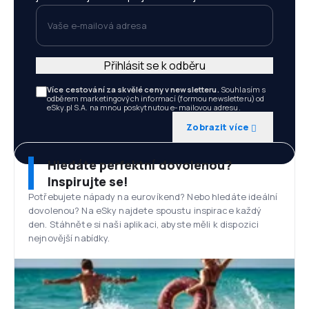
Vaše e-mailová adresa
Přihlásit se k odběru
Více cestování za skvělé ceny v newsletteru.
Souhlasím s
odběrem marketingových informací (formou newsletteru) od
eSky.pl S.A. na mnou poskytnutou e-mailovou adresu.
Zobrazit více
Hledáte perfektní dovolenou?
Inspirujte se!
Potřebujete nápady na eurovíkend? Nebo hledáte ideální
dovolenou? Na eSky najdete spoustu inspirace každý
den. Stáhněte si naši aplikaci, abyste měli k dispozici
nejnovější nabídky.