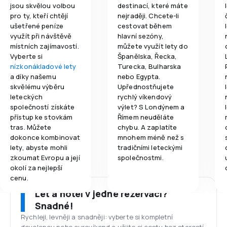
jsou skvělou volbou
destinací, které máte
pro ty, kteří chtějí
nejraději. Chcete-li
ušetřené peníze
cestovat během
využít při návštěvě
hlavní sezóny,
místních zajímavostí.
můžete využít lety do
Vyberte si
Španělska, Řecka,
nízkonákladové lety
Turecka, Bulharska
a díky našemu
nebo Egypta.
skvělému výběru
Upřednostňujete
leteckých
rychlý víkendový
společností získáte
výlet? S Londýnem a
přístup ke stovkám
Římem neuděláte
tras. Můžete
chybu. A zaplatíte
dokonce kombinovat
mnohem méně než s
lety, abyste mohli
tradičními leteckými
zkoumat Evropu a její
společnostmi.
okolí za nejlepší
cenu.
Let a hotel v jedné rezervaci?
Snadné!
Rychleji, levněji a snadněji: vyberte si kompletní