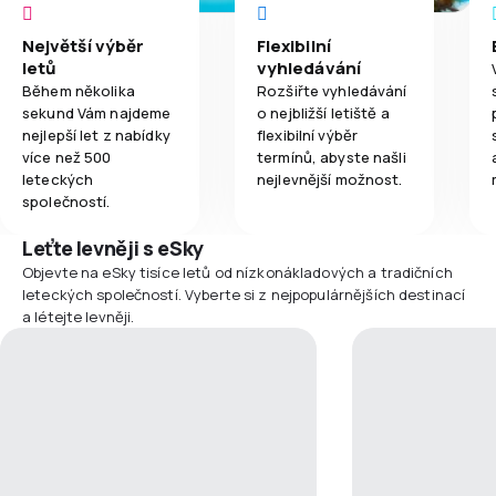
Největší výběr
Flexibilní
letů
vyhledávání
Během několika
Rozšiřte vyhledávání
sekund Vám najdeme
o nejbližší letiště a
nejlepší let z nabídky
flexibilní výběr
více než 500
termínů, abyste našli
leteckých
nejlevnější možnost.
společností.
Leťte levněji s eSky
Objevte na eSky tisíce letů od nízkonákladových a tradičních
leteckých společností. Vyberte si z nejpopulárnějších destinací
a létejte levněji.