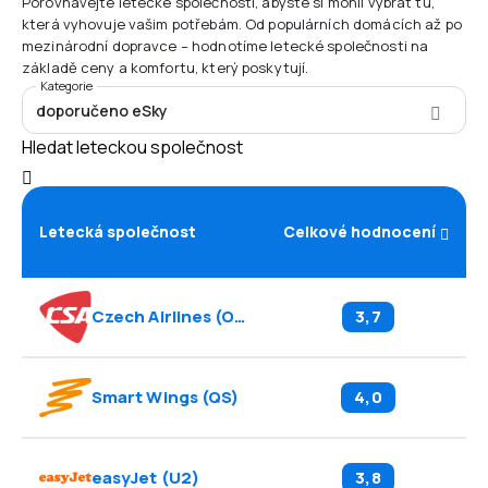
Porovnávejte letecké společnosti, abyste si mohli vybrat tu,
která vyhovuje vašim potřebám. Od populárních domácích až po
mezinárodní dopravce – hodnotíme letecké společnosti na
základě ceny a komfortu, který poskytují.
Kategorie
doporučeno eSky
Hledat leteckou společnost
Letecká společnost
Celkové hodnocení
Czech Airlines
(
OK
)
3,7
Smart Wings
(
QS
)
4,0
easyJet
(
U2
)
3,8