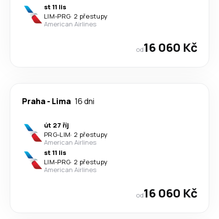
st 11 lis
LIM
-
PRG
·
2 přestupy
American Airlines
16 060 Kč
od
Praha
-
Lima
16 dni
út 27 říj
PRG
-
LIM
·
2 přestupy
American Airlines
st 11 lis
LIM
-
PRG
·
2 přestupy
American Airlines
16 060 Kč
od