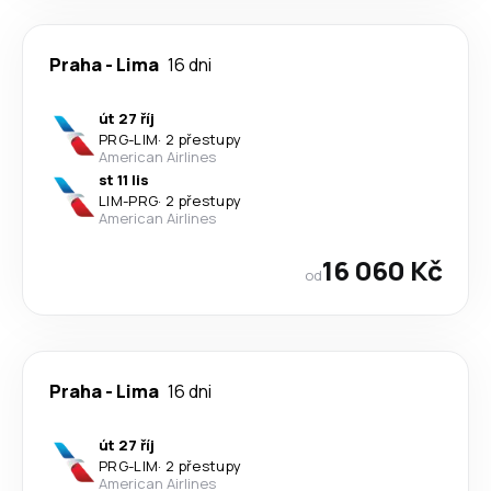
Praha
-
Lima
16 dni
út 27 říj
PRG
-
LIM
·
2 přestupy
American Airlines
st 11 lis
LIM
-
PRG
·
2 přestupy
American Airlines
16 060 Kč
od
Praha
-
Lima
16 dni
út 27 říj
PRG
-
LIM
·
2 přestupy
American Airlines