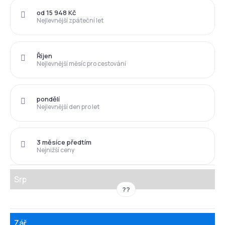
od 15 948 Kč
Nejlevnější zpáteční let
Říjen
Nejlevnější měsíc pro cestování
pondělí
Nejlevnější den pro let
3 měsíce předtím
Nejnižší ceny
Srp
??
Zář