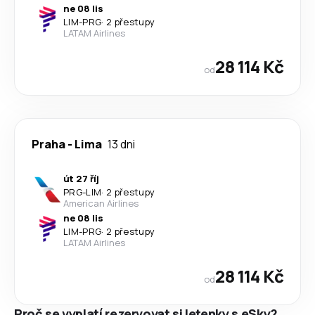
ne 08 lis
LIM
-
PRG
·
2 přestupy
LATAM Airlines
28 114 Kč
od
Praha
-
Lima
13 dni
út 27 říj
PRG
-
LIM
·
2 přestupy
American Airlines
ne 08 lis
LIM
-
PRG
·
2 přestupy
LATAM Airlines
28 114 Kč
od
Proč se vyplatí rezervovat si letenky s eSky?