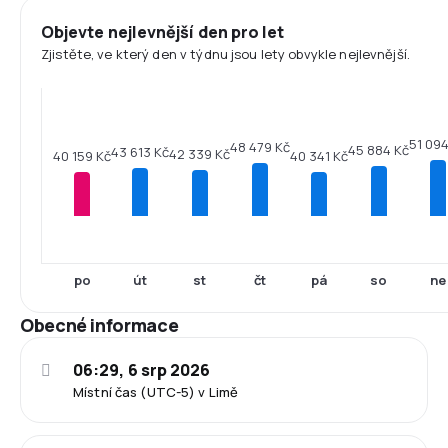
Objevte nejlevnější den pro let
Zjistěte, ve který den v týdnu jsou lety obvykle nejlevnější.
51 094
48 479 Kč
45 884 Kč
43 613 Kč
42 339 Kč
40 341 Kč
40 159 Kč
po
út
st
čt
pá
so
ne
Obecné informace
06:29, 6 srp 2026
Místní čas (UTC-5) v Limě