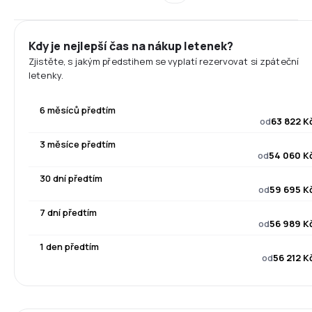
Kdy je nejlepší čas na nákup letenek?
Zjistěte, s jakým předstihem se vyplatí rezervovat si zpáteční
letenky.
6 měsíců předtím
od
63 822 K
3 měsíce předtím
od
54 060 K
30 dní předtím
od
59 695 K
7 dní předtím
od
56 989 K
1 den předtím
od
56 212 K