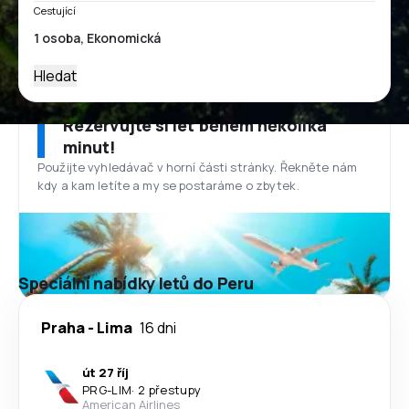
Cestující
Hledat
Rezervujte si let během několika
minut!
Použijte vyhledávač v horní části stránky. Řekněte nám
kdy a kam letíte a my se postaráme o zbytek.
Speciální nabídky letů do Peru
Praha
-
Lima
16 dni
út 27 říj
PRG
-
LIM
·
2 přestupy
American Airlines