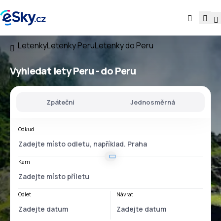
Letenky
Letenky Peru
Letenky do Peru
Vyhledat lety
Peru - do Peru
Zpáteční
Jednosměrná
Odkud
Kam
Odlet
Návrat