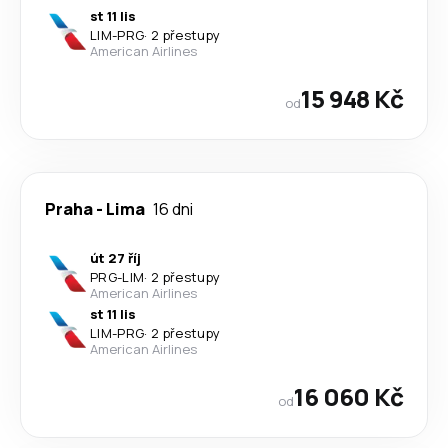
st 11 lis
LIM
-
PRG
·
2 přestupy
American Airlines
15 948 Kč
od
Praha
-
Lima
16 dni
út 27 říj
PRG
-
LIM
·
2 přestupy
American Airlines
st 11 lis
LIM
-
PRG
·
2 přestupy
American Airlines
16 060 Kč
od