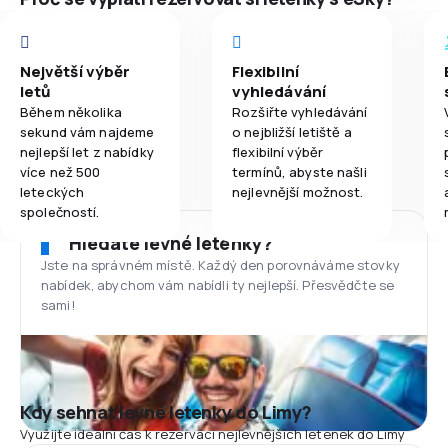
Největší výběr
Flexibilní
letů
vyhledávání
Během několika
Rozšiřte vyhledávání
sekund vám najdeme
o nejbližší letiště a
nejlepší let z nabídky
flexibilní výběr
více než 500
termínů, abyste našli
leteckých
nejlevnější možnost.
společností.
Hledáte levné letenky?
Jste na správném místě. Každý den porovnáváme stovky
nabídek, abychom vám nabídli ty nejlepší. Přesvědčte se
sami!
Kdy sehnat levné letenky do Limy?
Využijte ideální čas k rezervaci nejlevnějších letenek do Limy