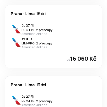
Praha
-
Lima
16 dni
út 27 říj
PRG
-
LIM
·
2 přestupy
American Airlines
st 11 lis
LIM
-
PRG
·
2 přestupy
American Airlines
16 060 Kč
od
Praha
-
Lima
13 dni
út 27 říj
PRG
-
LIM
·
2 přestupy
American Airlines