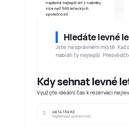
najdeme nejlepší let z nabídky
více než 500 leteckých
společností.
Hledáte levné l
Jste na správném místě. Kaž
nabídli ty nejlepší. Přesvědčt
Kdy sehnat levné l
Využijte ideální čas k rezervaci nejl
od 14 134 Kč
Nejlevnější zpáteční let