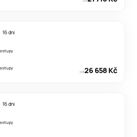
16 dni
řestupy
řestupy
26 658 Kč
od
16 dni
řestupy