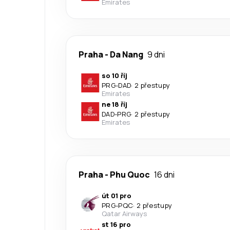
Emirates
Praha
-
Da Nang
9 dni
so 10 říj
PRG
-
DAD
·
2 přestupy
Emirates
ne 18 říj
DAD
-
PRG
·
2 přestupy
Emirates
Praha
-
Phu Quoc
16 dni
út 01 pro
PRG
-
PQC
·
2 přestupy
Qatar Airways
st 16 pro