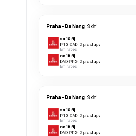
Praha
-
Da Nang
9 dni
so 10 říj
PRG
-
DAD
·
2 přestupy
Emirates
ne 18 říj
DAD
-
PRG
·
2 přestupy
Emirates
Praha
-
Da Nang
9 dni
so 10 říj
PRG
-
DAD
·
2 přestupy
Emirates
ne 18 říj
DAD
-
PRG
·
2 přestupy