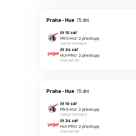
Praha
-
Hue
15 dni
čt 10 zář
PRG
-
HUI
·
2 přestupy
Qatar Airways
čt 24 zář
HUI
-
PRG
·
2 přestupy
VietJet Air
Praha
-
Hue
15 dni
čt 10 zář
PRG
-
HUI
·
2 přestupy
Qatar Airways
čt 24 zář
HUI
-
PRG
·
2 přestupy
VietJet Air