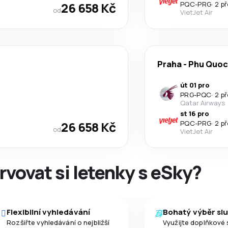
26 658 Kč
PQC
-
PRG
·
2 p
od
VietJet Air
Praha
-
Phu Quoc
út 01 pro
PRG
-
PQC
·
2 p
Qatar Airways
st 16 pro
26 658 Kč
PQC
-
PRG
·
2 p
od
VietJet Air
rvovat si letenky s eSky?
Flexibilní vyhledávání
Bohatý výběr sl
Rozšiřte vyhledávání o nejbližší
Využijte doplňkové 