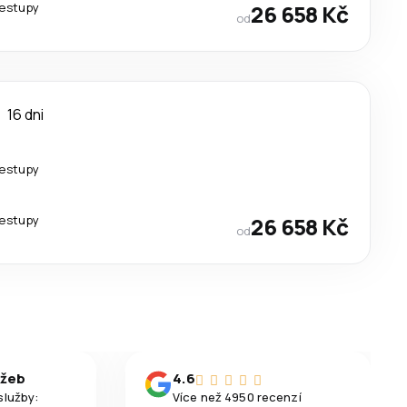
řestupy
26 658 Kč
od
16 dni
řestupy
řestupy
26 658 Kč
od
užeb
4.6
služby:
Více než 4950 recenzí