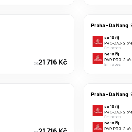
Praha
-
Da Nang
so 10 říj
PRG
-
DAD
·
2 př
Emirates
ne 18 říj
21 716 Kč
DAD
-
PRG
·
2 př
od
Emirates
Praha
-
Da Nang
so 10 říj
PRG
-
DAD
·
2 př
Emirates
ne 18 říj
21 716 Kč
DAD
-
PRG
·
2 př
od