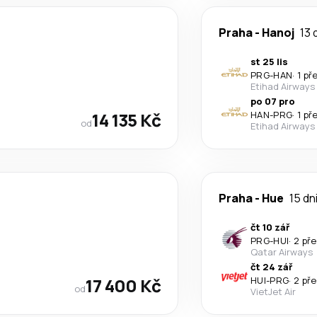
Praha
-
Hanoj
13 
st 25 lis
PRG
-
HAN
·
1 př
Etihad Airways
po 07 pro
14 135 Kč
HAN
-
PRG
·
1 př
od
Etihad Airways
Praha
-
Hue
15 dn
čt 10 zář
PRG
-
HUI
·
2 př
Qatar Airways
čt 24 zář
17 400 Kč
HUI
-
PRG
·
2 př
od
VietJet Air