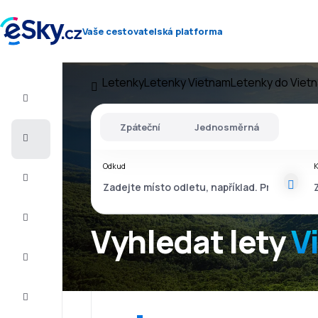
Vaše cestovatelská platforma
Letenky
Letenky Vietnam
Letenky do Viet
Let+Hotel
Zpáteční
Jednosměrná
Letenky
Odkud
Dovolená
Léto
2026
Vyhledat lety
V
Zima
2026/27
Last
minute