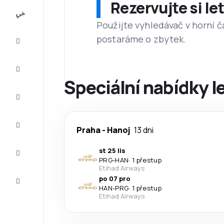
Rezervujte si l
All-
inclusive
Použijte vyhledávač v horní č
postaráme o zbytek.
Eurovíkend
Ubytování
Speciální nabídky 
Akční
letenky
Zkompletujte
Praha
-
Hanoj
13 dni
vaši cestu
Tipy a
st 25 lis
inspirace
PRG
-
HAN
·
1 přestup
Etihad Airways
Zákaznický
po 07 pro
servis
HAN
-
PRG
·
1 přestup
Etihad Airways