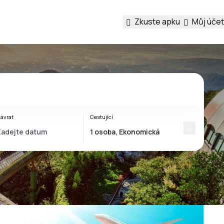
Zkuste apku
Můj účet
ávrat
Cestující