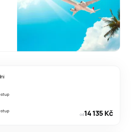
dni
estup
estup
14 135 Kč
od