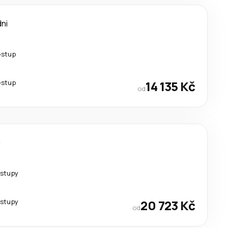
dni
estup
estup
14 135 Kč
od
i
estupy
estupy
20 723 Kč
od