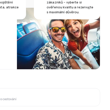
pojištění
zákazníků – vyberte si
uta, atrakce
ověřenou kvalitu a rezervujte
s maximální důvěrou.
ro cestování