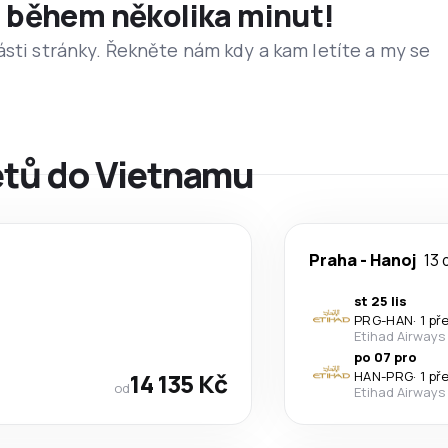
et během několika minut!
ásti stránky. Řekněte nám kdy a kam letíte a my se
letů do Vietnamu
Praha
-
Hanoj
13 
st 25 lis
PRG
-
HAN
·
1 př
Etihad Airways
po 07 pro
14 135 Kč
HAN
-
PRG
·
1 př
od
Etihad Airways