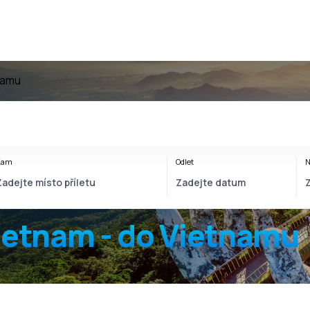
namu
Kam
Odlet
N
ietnam - do Vietnamu