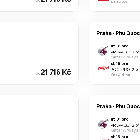
Emirates
Praha
-
Phu Quoc
út 01 pro
PRG
-
PQC
·
2 p
Qatar Airways
st 16 pro
21 716 Kč
PQC
-
PRG
·
2 p
od
VietJet Air
Praha
-
Phu Quoc
út 01 pro
PRG
-
PQC
·
2 p
Qatar Airways
st 16 pro