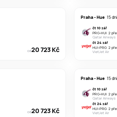
Praha
-
Hue
15 dn
čt 10 zář
PRG
-
HUI
·
2 př
Qatar Airways
čt 24 zář
20 723 Kč
HUI
-
PRG
·
2 př
od
VietJet Air
Praha
-
Hue
15 dn
čt 10 zář
PRG
-
HUI
·
2 př
Qatar Airways
čt 24 zář
20 723 Kč
HUI
-
PRG
·
2 př
od
VietJet Air