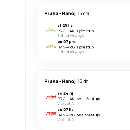
Praha
-
Hanoj
13 dni
st 25 lis
PRG
-
HAN
·
1 přestup
Etihad Airways
po 07 pro
HAN
-
PRG
·
1 přestup
Etihad Airways
Praha
-
Hanoj
15 dni
so 24 říj
PRG
-
HAN
·
bez přestupu
VietJet Air
so 07 lis
HAN
-
PRG
·
bez přestupu
VietJet Air