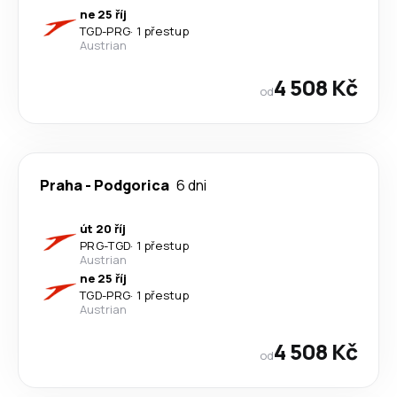
ne 25 říj
TGD
-
PRG
·
1 přestup
Austrian
4 508 Kč
od
Praha
-
Podgorica
6 dni
út 20 říj
PRG
-
TGD
·
1 přestup
Austrian
ne 25 říj
TGD
-
PRG
·
1 přestup
Austrian
4 508 Kč
od