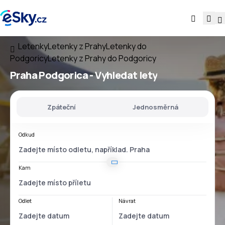
Letenky
Letenky z Prahy
Letenky do
Podgoricy
Letenky z Prahy do Podgoricy
Praha Podgorica
- Vyhledat lety
Zpáteční
Jednosměrná
Odkud
Kam
Odlet
Návrat