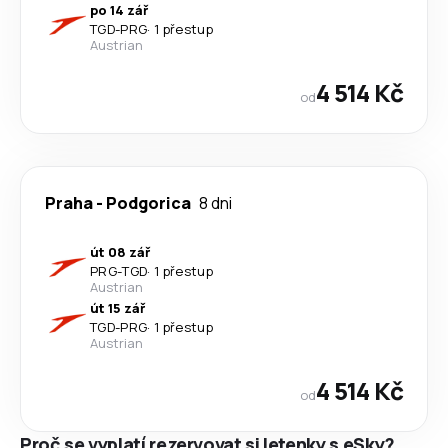
po 14 zář
TGD
-
PRG
·
1 přestup
Austrian
4 514 Kč
od
Praha
-
Podgorica
8 dni
út 08 zář
PRG
-
TGD
·
1 přestup
Austrian
út 15 zář
TGD
-
PRG
·
1 přestup
Austrian
4 514 Kč
od
Proč se vyplatí rezervovat si letenky s eSky?