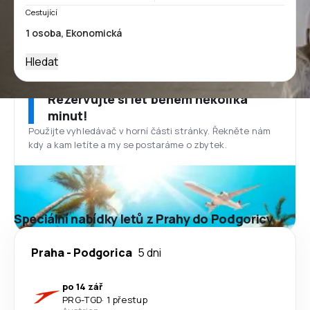
Cestující
Hledat
Rezervujte si let během několika
minut!
Použijte vyhledávač v horní části stránky. Řekněte nám
kdy a kam letíte a my se postaráme o zbytek.
Speciální nabídky letů z Prahy do Podgoricy
Praha
-
Podgorica
5 dni
po 14 zář
PRG
-
TGD
·
1 přestup