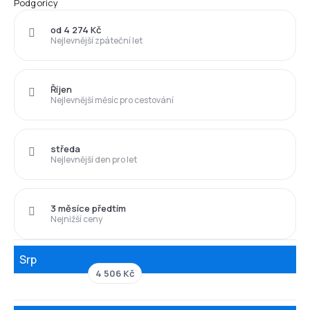
Podgoricy
od 4 274 Kč
Nejlevnější zpáteční let
Říjen
Nejlevnější měsíc pro cestování
středa
Nejlevnější den pro let
3 měsíce předtím
Nejnižší ceny
Srp
4 506 Kč