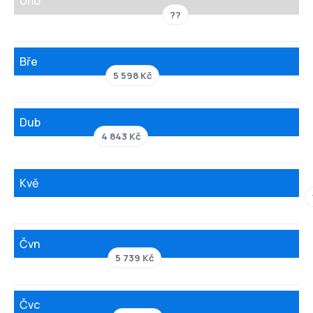
Úno
??
Bře
5 598 Kč
Dub
4 843 Kč
Kvě
Čvn
5 739 Kč
Čvc