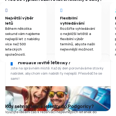
Největší výběr
Flexibilní
letů
vyhledávání
Během několika
Rozšiřte vyhledávání
sekund vám najdeme
o nejbližší letiště a
nejlepší let z nabídky
flexibilní výběr
více než 500
termínů, abyste našli
leteckých
nejlevnější možnost.
společností.
Hledáte levné letenky?
Jste na správném místě. Každý den porovnáváme stovky
nabídek, abychom vám nabídli ty nejlepší. Přesvědčte se
sami!
Kdy sehnat levné letenky do Podgoricy?
Využijte ideální čas k rezervaci nejlevnějších letenek do