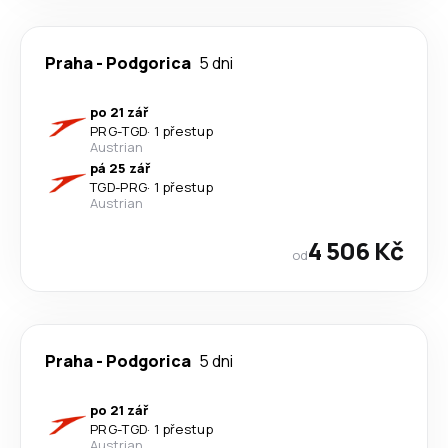
Praha
-
Podgorica
5 dni
po 21 zář
PRG
-
TGD
·
1 přestup
Austrian
pá 25 zář
TGD
-
PRG
·
1 přestup
Austrian
4 506 Kč
od
Praha
-
Podgorica
5 dni
po 21 zář
PRG
-
TGD
·
1 přestup
Austrian