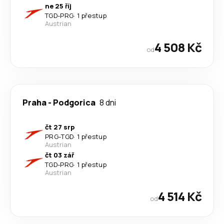
ne 25 říj
TGD
-
PRG
·
1 přestup
Austrian
4 508 Kč
od
Praha
-
Podgorica
8 dni
čt 27 srp
PRG
-
TGD
·
1 přestup
Austrian
čt 03 zář
TGD
-
PRG
·
1 přestup
Austrian
4 514 Kč
od