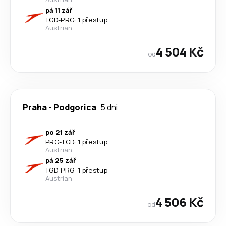
pá 11 zář
TGD
-
PRG
·
1 přestup
Austrian
4 504 Kč
od
Praha
-
Podgorica
5 dni
po 21 zář
PRG
-
TGD
·
1 přestup
Austrian
pá 25 zář
TGD
-
PRG
·
1 přestup
Austrian
4 506 Kč
od