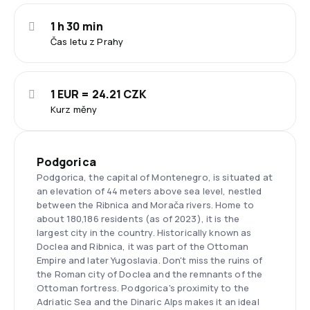
1 h 30 min
Čas letu z Prahy
1 EUR = 24.21 CZK
Kurz měny
Podgorica
Podgorica, the capital of Montenegro, is situated at
an elevation of 44 meters above sea level, nestled
between the Ribnica and Morača rivers. Home to
about 180,186 residents (as of 2023), it is the
largest city in the country. Historically known as
Doclea and Ribnica, it was part of the Ottoman
Empire and later Yugoslavia. Don't miss the ruins of
the Roman city of Doclea and the remnants of the
Ottoman fortress. Podgorica's proximity to the
Adriatic Sea and the Dinaric Alps makes it an ideal