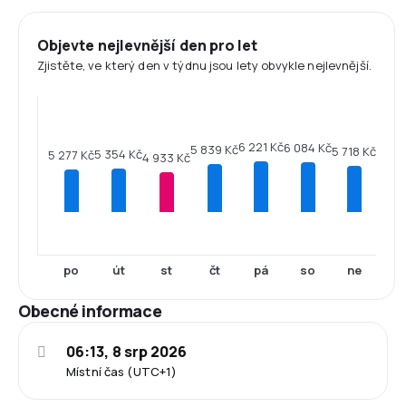
Objevte nejlevnější den pro let
Zjistěte, ve který den v týdnu jsou lety obvykle nejlevnější.
6 221 Kč
6 084 Kč
5 839 Kč
5 718 Kč
5 354 Kč
5 277 Kč
4 933 Kč
po
út
st
čt
pá
so
ne
Obecné informace
06:13, 8 srp 2026
Místní čas (UTC+1)