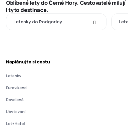
Oblíbené lety do Černé Hory. Cestovatelé milují
i tyto destinace.
Letenky do Podgoricy
Letenk
Naplánujte si cestu
Letenky
Eurovíkend
Dovolená
Ubytování
Let+Hotel