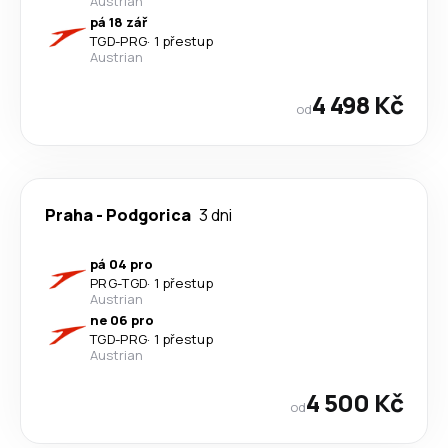
Austrian
pá 18 zář
TGD
-
PRG
·
1 přestup
Austrian
4 498 Kč
od
Praha
-
Podgorica
3 dni
pá 04 pro
PRG
-
TGD
·
1 přestup
Austrian
ne 06 pro
TGD
-
PRG
·
1 přestup
Austrian
4 500 Kč
od