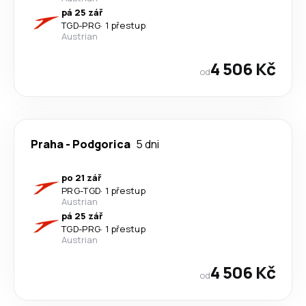
pá 25 zář
TGD
-
PRG
·
1 přestup
Austrian
4 506 Kč
od
Praha
-
Podgorica
5 dni
po 21 zář
PRG
-
TGD
·
1 přestup
Austrian
pá 25 zář
TGD
-
PRG
·
1 přestup
Austrian
4 506 Kč
od