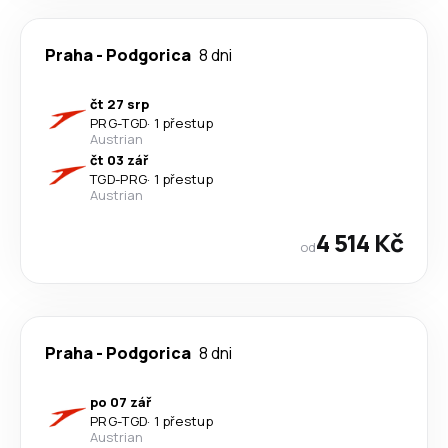
Praha
-
Podgorica
8 dni
čt 27 srp
PRG
-
TGD
·
1 přestup
Austrian
čt 03 zář
TGD
-
PRG
·
1 přestup
Austrian
4 514 Kč
od
Praha
-
Podgorica
8 dni
po 07 zář
PRG
-
TGD
·
1 přestup
Austrian