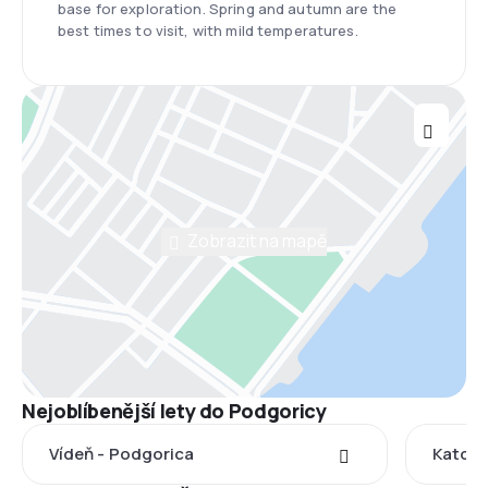
base for exploration. Spring and autumn are the
best times to visit, with mild temperatures.
Zobrazit na mapě
Nejoblíbenější lety do Podgoricy
Vídeň - Podgorica
Katovi