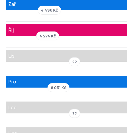
Zář
4 496 Kč
Říj
4 274 Kč
Lis
??
Pro
6 031 Kč
Led
??