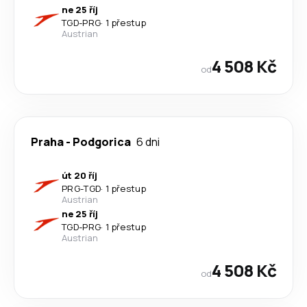
ne 25 říj
TGD
-
PRG
·
1 přestup
Austrian
4 508 Kč
od
Praha
-
Podgorica
6 dni
út 20 říj
PRG
-
TGD
·
1 přestup
Austrian
ne 25 říj
TGD
-
PRG
·
1 přestup
Austrian
4 508 Kč
od