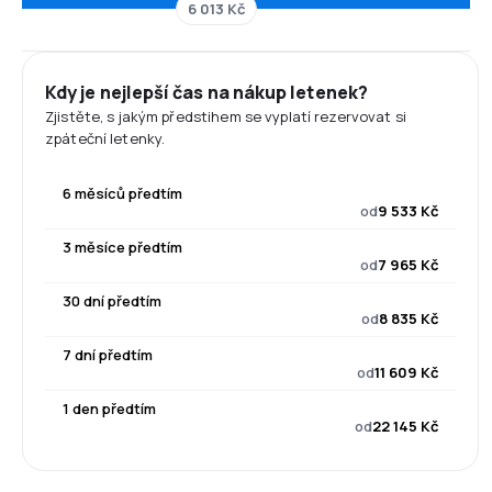
6 013 Kč
Kdy je nejlepší čas na nákup letenek?
Zjistěte, s jakým předstihem se vyplatí rezervovat si
zpáteční letenky.
6 měsíců předtím
od
9 533 Kč
3 měsíce předtím
od
7 965 Kč
30 dní předtím
od
8 835 Kč
7 dní předtím
od
11 609 Kč
1 den předtím
od
22 145 Kč