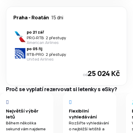
Praha
-
Roatán
15 dni
po 21 zář
PRG
-
RTB
·
2 přestupy
American Airlines
po 05 říj
RTB
-
PRG
·
2 přestupy
United Airlines
25 024 Kč
od
Proč se vyplatí rezervovat si letenky s eSky?
Největší výběr
Flexibilní
letů
vyhledávání
Během několika
Rozšiřte vyhledávání
sekund vám najdeme
o nejbližší letiště a