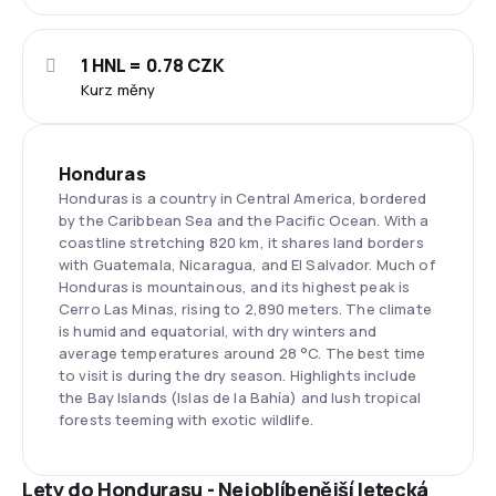
1 HNL = 0.78 CZK
Kurz měny
Honduras
Honduras is a country in Central America, bordered
by the Caribbean Sea and the Pacific Ocean. With a
coastline stretching 820 km, it shares land borders
with Guatemala, Nicaragua, and El Salvador. Much of
Honduras is mountainous, and its highest peak is
Cerro Las Minas, rising to 2,890 meters. The climate
is humid and equatorial, with dry winters and
average temperatures around 28 °C. The best time
to visit is during the dry season. Highlights include
the Bay Islands (Islas de la Bahía) and lush tropical
forests teeming with exotic wildlife.
Lety do Hondurasu - Nejoblíbenější letecká