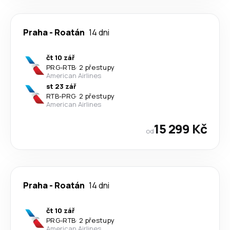
Praha
-
Roatán
14 dni
čt 10 zář
PRG
-
RTB
·
2 přestupy
American Airlines
st 23 zář
RTB
-
PRG
·
2 přestupy
American Airlines
15 299 Kč
od
Praha
-
Roatán
14 dni
čt 10 zář
PRG
-
RTB
·
2 přestupy
American Airlines