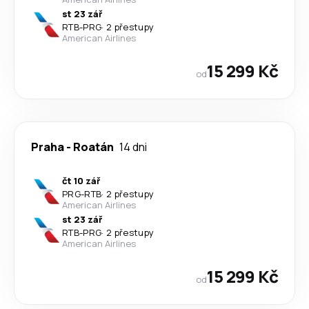
st 23 zář
RTB
-
PRG
·
2 přestupy
American Airlines
15 299 Kč
od
Praha
-
Roatán
14 dni
čt 10 zář
PRG
-
RTB
·
2 přestupy
American Airlines
st 23 zář
RTB
-
PRG
·
2 přestupy
American Airlines
15 299 Kč
od