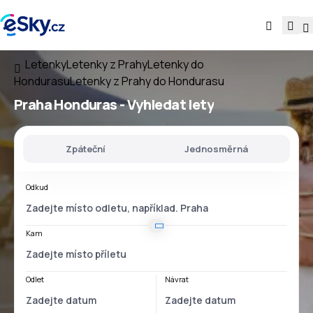
Letenky
Letenky z Prahy
Letenky do
Hondurasu
Letenky z Prahy do Hondurasu
Praha Honduras
- Vyhledat lety
Zpáteční
Jednosměrná
Odkud
Kam
Odlet
Návrat