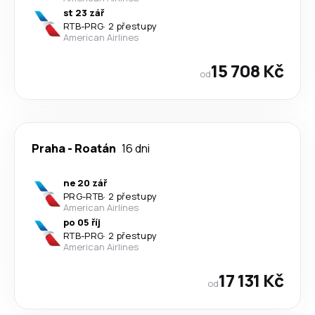
st 23 zář
RTB
-
PRG
·
2 přestupy
American Airlines
15 708 Kč
od
Praha
-
Roatán
16 dni
ne 20 zář
PRG
-
RTB
·
2 přestupy
American Airlines
po 05 říj
RTB
-
PRG
·
2 přestupy
American Airlines
17 131 Kč
od