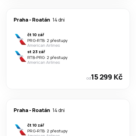
Praha
-
Roatán
14 dni
čt 10 zář
PRG
-
RTB
·
2 přestupy
American Airlines
st 23 zář
RTB
-
PRG
·
2 přestupy
American Airlines
15 299 Kč
od
Praha
-
Roatán
14 dni
čt 10 zář
PRG
-
RTB
·
2 přestupy
American Airlines