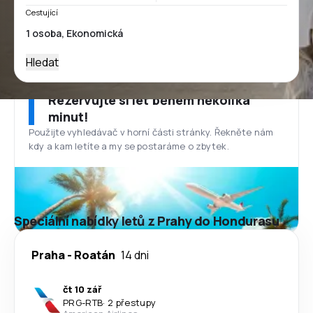
Cestující
Hledat
Rezervujte si let během několika
minut!
Použijte vyhledávač v horní části stránky. Řekněte nám
kdy a kam letíte a my se postaráme o zbytek.
Speciální nabídky letů z Prahy do Hondurasu
Praha
-
Roatán
14 dni
čt 10 zář
PRG
-
RTB
·
2 přestupy