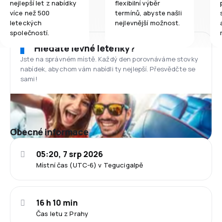
nejlepší let z nabídky
flexibilní výběr
více než 500
termínů, abyste našli
leteckých
nejlevnější možnost.
společností.
Hledáte levné letenky?
Jste na správném místě. Každý den porovnáváme stovky
nabídek, abychom vám nabídli ty nejlepší. Přesvědčte se
sami!
Obecné informace
05:20, 7 srp 2026
Místní čas (UTC-6) v Tegucigalpě
16 h 10 min
Čas letu z Prahy