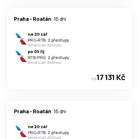
Praha
-
Roatán
16 dni
ne 20 zář
PRG
-
RTB
·
2 přestupy
American Airlines
po 05 říj
RTB
-
PRG
·
2 přestupy
American Airlines
17 131 Kč
od
Praha
-
Roatán
16 dni
ne 20 zář
PRG
-
RTB
·
2 přestupy
American Airlines