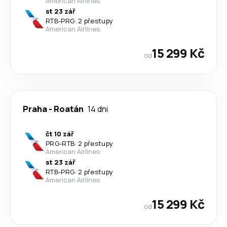
American Airlines
st 23 zář
RTB
-
PRG
·
2 přestupy
American Airlines
15 299 Kč
od
Praha
-
Roatán
14 dni
čt 10 zář
PRG
-
RTB
·
2 přestupy
American Airlines
st 23 zář
RTB
-
PRG
·
2 přestupy
American Airlines
15 299 Kč
od