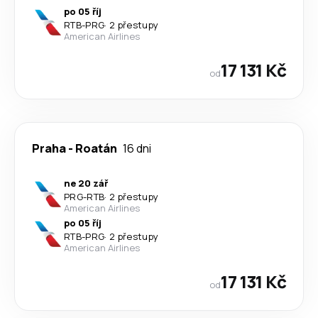
po 05 říj
RTB
-
PRG
·
2 přestupy
American Airlines
17 131 Kč
od
Praha
-
Roatán
16 dni
ne 20 zář
PRG
-
RTB
·
2 přestupy
American Airlines
po 05 říj
RTB
-
PRG
·
2 přestupy
American Airlines
17 131 Kč
od