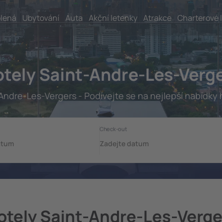
lená
Ubytování
Auta
Akční letenky
Atrakce
Charterové 
tely Saint-Andre-Les-Verg
Andre-Les-Vergers - Podívejte se na nejlepší nabídky 
otely Saint-Andre-Les-Verge