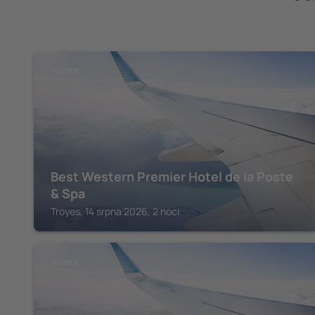
TROYES
Best Western Premier Hotel de la Poste
& Spa
Troyes, 14 srpna 2026, 2 noci
TROYES