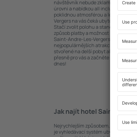
návštěvník nebude zklamán. Upředno
úrovni a nabídkou all inclusive nebo h
poklidnou atmosférou a levným ubyt
Vergers na vás čeká ubytování přesně
Stačí zvolit polohu a standard hotel
způsob platby a možnost bezplatného
Saint-Andre-Les-Vergers se nacházejí 
nejpopulárnějších atrakcí, tak i v pokl
stvořené na delší pobyt ale i krátký vý
přesně pro vás a začněte se balit na 
dnes!
Jak najít hotel Saint-Andr
Nejrychlejším způsobem, jak najít ho
je vyhledávací systém ubytovacích za