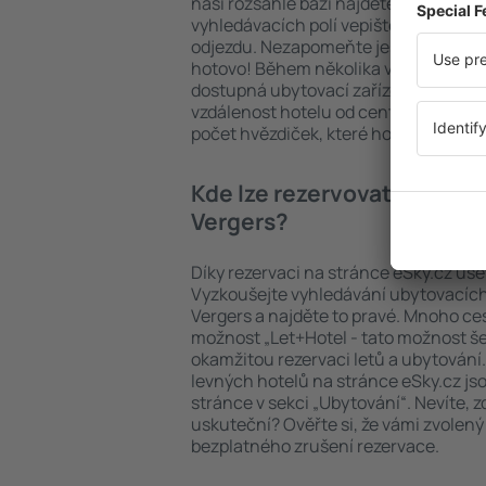
naší rozsáhlé bázi najdete přesně to, 
vyhledávacích polí vepište cíl cesty a
odjezdu. Nezapomeňte ještě uvést po
hotovo! Během několika vteřin se pře
dostupná ubytovací zařízení. Snadno 
vzdálenost hotelu od centra, způsob 
počet hvězdiček, které hotel obdržel
Kde lze rezervovat hotel S
Vergers?
Díky rezervaci na stránce eSky.cz ušet
Vyzkoušejte vyhledávání ubytovacích
Vergers a najděte to pravé. Mnoho cest
možnost „Let+Hotel - tato možnost še
okamžitou rezervaci letů a ubytování
levných hotelů na stránce eSky.cz js
stránce v sekci „Ubytování“. Nevíte, z
uskuteční? Ověřte si, že vámi zvolený
bezplatného zrušení rezervace.