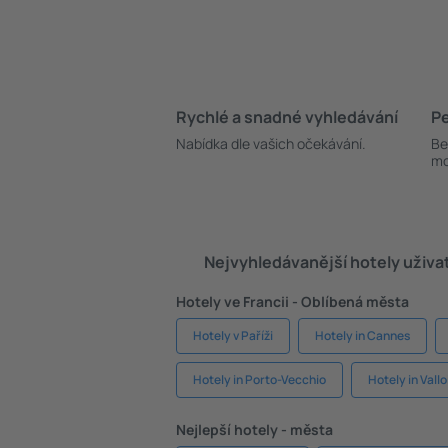
Rychlé a snadné vyhledávání
Pe
Nabídka dle vašich očekávání.
Be
mo
Nejvyhledávanější hotely uživa
Hotely ve Francii - Oblíbená města
Hotely v Paříži
Hotely in Cannes
Hotely in Porto-Vecchio
Hotely in Vallo
Nejlepší hotely - města