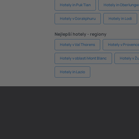
Hotely in Puk Tian
Hotely in Oberlungw
Hotely v Gorakphuru
Hotely in Lodi
Nejlepší hotely - regiony
Hotely v Val Thorens
Hotely v Provenc
Hotely v oblasti Mont Blanc
Hotely v Ž
Hotely in Lazio