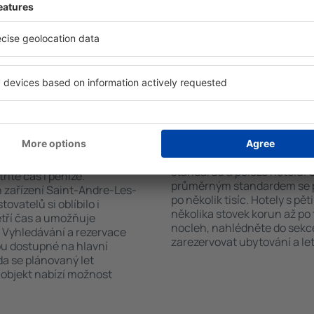
co hledáte. Do
standardem a vybavením pro
 vyberte data příjezdu a
patří např. bezplatné wi-fi, S
čet hostů a pokojů. A máte
konferenční centrum, resta
d vámi objeví všechna
parkování a také informační 
si pak můžete ověřit
ubytovací zařízení nabízejí 
platby za ubytování nebo
výlety po historických pam
 od předchozích návštěvníků.
aint-Andre-Les-
Kolik stojí hotel Sa
Ceny za nocleh Saint-Andre-
standardu a poloze hotelu. 
říte čas i peníze.
průměrným standardem se p
 zařízení Saint-Andre-Les-
po několik tisíc. Hotely s pě
ovatelů si oblíbilo i
několika stovek korun až po 
tří čas a umožňuje
nocleh, nahlédněte do sekce
. Vyhledávání a rezervace
zarezervovat ubytování a let
ou dostupné na hlavní
da se plánovaný let
 objekt nabízí možnost