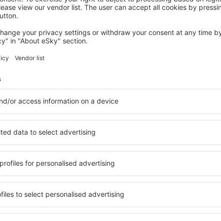
TROYES
Le Champ des Oiseaux Hôtel & Spa 4*
Troyes, 14 srpna 2026, 2 noci
Zobrazit více hotelů Saint-Andre-Les-Vergers
Les-Vergers
Saint-Andre-Les
hotely
ou řadu hotelů. Žádný