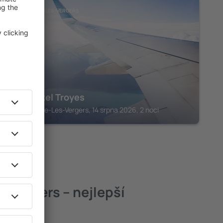
SAINT-ANDRE-LES-VERGERS
ACE Hôtel Troyes
Saint-Andre-Les-Vergers, 14 srpna 2026, 2 noci
-Vergers – nejlepší