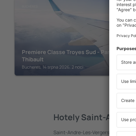
BUCHERES
Premiere Classe Troyes Sud - Parc Saint
Thibault
Bucheres, 14 srpna 2026, 2 noci
Hotely Saint-Andre-
Saint-Andre-Les-Vergers najdete cel