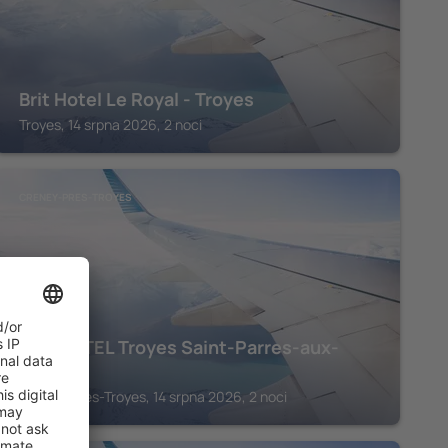
Brit Hotel Le Royal - Troyes
Troyes, 14 srpna 2026, 2 noci
CRENEY-PRES-TROYES
B&B HOTEL Troyes Saint-Parres-aux-
Tertres
Creney-pres-Troyes, 14 srpna 2026, 2 noci