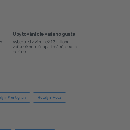
Ubytování dle vašeho gusta
ky
Vyberte si z více než 1.3 milionu
zařízení: hotelů, apartmánů, chat a
dalších.
ly in Frontignan
Hotely in Huez