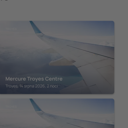
TROYES
Mercure Troyes Centre
Troyes, 14 srpna 2026, 2 noci
TROYES