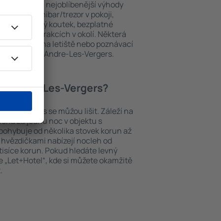
 hosty. Mezi nejoblíbenější výhody
PA areál, minibar/trezor v pokoji,
urace, dětský koutek, bezplatné
brožury o atrakcích v okolí. Některá
i transport z/na letiště nebo poznávací
átkách Saint-Andre-Les-Vergers.
int-Andre-Les-Vergers?
Les-Vergers se můžou lišit. Záleží na
Cena za jednu noc v objektu s
ohybuje od několika stovek korun až
ti hvězdičkami nabízejí nocleh od
tisíce korun. Pokud hledáte levný
 „Let+Hotel“, kde si můžete okamžitě
.