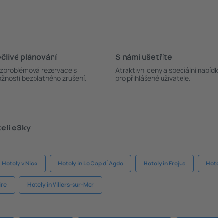
člivé plánování
S námi ušetříte
zproblémová rezervace s
Atraktivní ceny a speciální nabíd
žností bezplatného zrušení.
pro přihlášené uživatele.
teli eSky
Hotely v Nice
Hotely in Le Cap d`Agde
Hotely in Frejus
Hote
ire
Hotely in Villers-sur-Mer