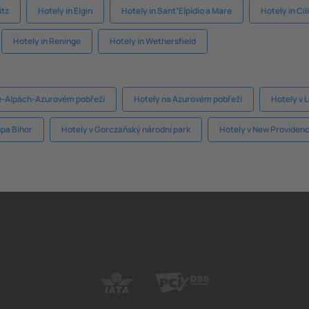
itz
Hotely in Elgin
Hotely in SantʼElpidio a Mare
Hotely in Ci
Hotely in Reninge
Hotely in Wethersfield
e-Alpách-Azurovém pobřeží
Hotely na Azurovém pobřeží
Hotely v 
upa Bihor
Hotely v Gorczaňský národní park
Hotely v New Providen