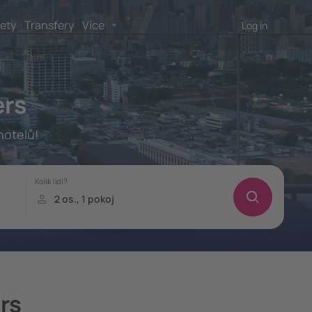
lety
Transfery
Více
Log in
ers
hotelů!
rs