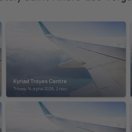
TROYES
Kyriad Troyes Centre
Troyes, 14 srpna 2026, 2 noci
TROYES