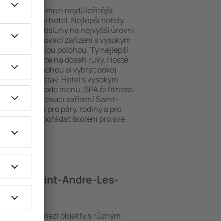
poloha patří mezi nejdůležitější
ždý exklusivní hotel. Nejlepší hotely
u zárukou obsluhy na nejvyšší úrovni
o hosty. Ubytovací zařízení s vysokým
bit dokonalou polohou. Ty nejlepší
rgers tak máte na dosah ruky. Hosté
 parkování a mohou si vybrat pokoj
 svých představ. Hotel s vysokým
né i různorodé menu, SPA či fitness
 Nejlepší ubytovací zařízení Saint-
lým řešením pro páry, rodiny a pro
 nebo chtějí pořádat školení pro své
 hotely Saint-Andre-Les-
ers se řadí mezi objekty s různým