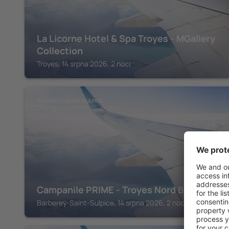
La Licorne Hotel & Spa Troyes - MGallery
Collection
Troyes, 14 srpna 2026, 2 noci
BARBEREY-SAINT-SULPICE
Campanile PRIME - Troyes Nord Barberey
Barberey-Saint-Sulpice, 14 srpna 2026, 2 noci