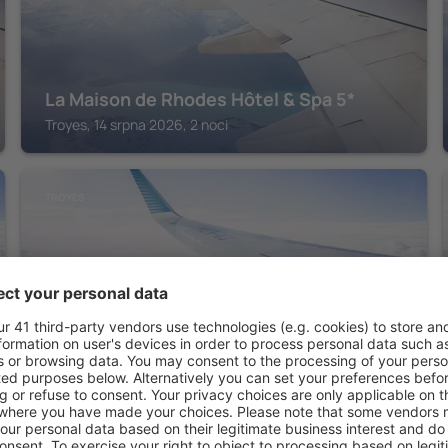
La Maison de Rhodes Hôtel & Spa 5*
Troyes, 14 srpna 2026, 2 noci
TROYES
B&B HOTEL Troyes Centre
Troyes, 14 srpna 2026, 2 noci