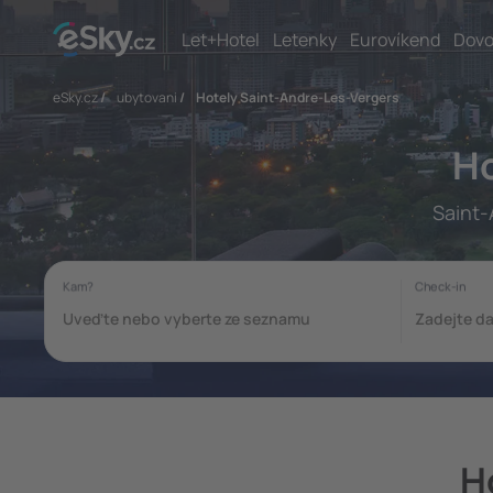
Let+Hotel
Letenky
Eurovíkend
Dovo
eSky.cz
/
ubytovani
/
Hotely Saint-Andre-Les-Vergers
Ho
Saint-
H