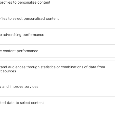
stňujete hotel na vysoké
Komplexní služby a výhodná 
ledáte spíše místa s
kritéria, která musí splnit ka
ováním? Saint-Andre-Les-
Saint-Andre-Les-Vergers jso
 podle vašich představ!
a celé řady dalších výhod pr
u. Nezapomeňte zkontrolovat
standardem se mohou pochlu
 zrušení rezervace. Hotely
atrakce Saint-Andre-Les-Ve
jak v blízkosti
mají k dispozici i bezplatné
idnějších čtvrtích. Jsou jako
nebo apartmán přesně podle
let o víkendu. Vyberte hotel
standardem znamená mimo ji
výlet nebo služební cestu už
areál nebo atrakce pro děti.
Andre-Les-Vergers jsou skvě
hosty, kteří cestují služebně
zaměstnance.
e-Les-Vergers?
Jaké zařízení nabízí
Vergers?
tel Saint-Andre-Les-Vergers,
řízení na stránce eSky. Díky
Hotely Saint-Andre-Les-Verg