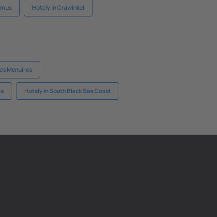
limus
Hotely in Crawinkel
Les Menuires
ce
Hotely in South Black Sea Coast