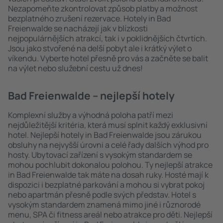
Nezapomeňte zkontrolovat způsob platby a možnost
bezplatného zrušení rezervace. Hotely in Bad
Freienwalde se nacházejí jak v blízkosti
nejpopulárnějších atrakcí, tak i v poklidnějších čtvrtích.
Jsou jako stvořené na delší pobyt ale i krátký výlet o
víkendu. Vyberte hotel přesně pro vás a začněte se balit
na výlet nebo služební cestu už dnes!
Bad Freienwalde – nejlepší hotely
Komplexní služby a výhodná poloha patří mezi
nejdůležitější kritéria, která musí splnit každý exklusivní
hotel. Nejlepší hotely in Bad Freienwalde jsou zárukou
obsluhy na nejvyšší úrovni a celé řady dalších výhod pro
hosty. Ubytovací zařízení s vysokým standardem se
mohou pochlubit dokonalou polohou. Ty nejlepší atrakce
in Bad Freienwalde tak máte na dosah ruky. Hosté mají k
dispozici i bezplatné parkování a mohou si vybrat pokoj
nebo apartmán přesně podle svých představ. Hotel s
vysokým standardem znamená mimo jiné i různorodé
menu, SPA či fitness areál nebo atrakce pro děti. Nejlepší