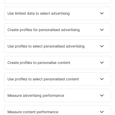
Hotely in Grömitz
Hotely in Wremen
Hotely in Dahme
Hotely in Dorum
Hotely in Fehmarn
Hotely in Tinnum
Nejlepší hotely - města
Hotely v Trmicích
Hotely in Pratolino
Hotely in Borehamwood
Hotely in Stapleford
Hotely in Charmey
Hotely in Capo Caccia
Hotely in Cheadle
Hotely in Kingsport
Hotely in Alcalali
Hotely in Beveren
Nejlepší hotely - regiony
Hotely in Brandenburg Lake Plateau
Hotely in Lake Constance
Hotely in Moselle Valley