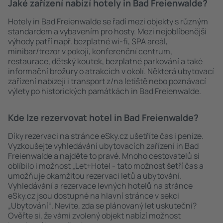
Jaké zařízení nabízí hotely in Bad Freienwalde?
Hotely in Bad Freienwalde se řadí mezi objekty s různým
standardem a vybavením pro hosty. Mezi nejoblíbenější
výhody patří např. bezplatné wi-fi, SPA areál,
minibar/trezor v pokoji, konferenční centrum,
restaurace, dětský koutek, bezplatné parkování a také
informační brožury o atrakcích v okolí. Některá ubytovací
zařízení nabízejí i transport z/na letiště nebo poznávací
výlety po historických památkách in Bad Freienwalde.
Kde lze rezervovat hotel in Bad Freienwalde?
Díky rezervaci na stránce eSky.cz ušetříte čas i peníze.
Vyzkoušejte vyhledávání ubytovacích zařízení in Bad
Freienwalde a najděte to pravé. Mnoho cestovatelů si
oblíbilo i možnost „Let+Hotel - tato možnost šetří čas a
umožňuje okamžitou rezervaci letů a ubytování.
Vyhledávání a rezervace levných hotelů na stránce
eSky.cz jsou dostupné na hlavní stránce v sekci
„Ubytování“. Nevíte, zda se plánovaný let uskuteční?
Ověřte si, že vámi zvolený objekt nabízí možnost