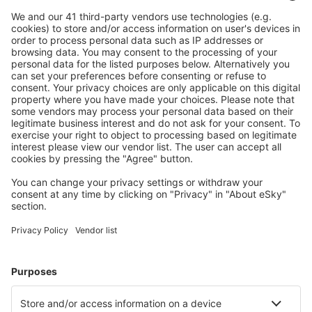
zrušení.
S námi ušetříte
Atraktivní ceny a speciální nabídky pro přihlášené
uživatele.
Ubytování dle vašeho gusta
Vyberte si z více než 1.3 milionu zařízení: hotelů,
apartmánů, chat a dalších.
Nejvyhledávanější hotely uživateli eSky
Hotely v Německu - Oblíbená města
Hotely ve Westerlandu
Hotely in Zingst
Hotely v Heringsdorfu
Hotely Westerhever