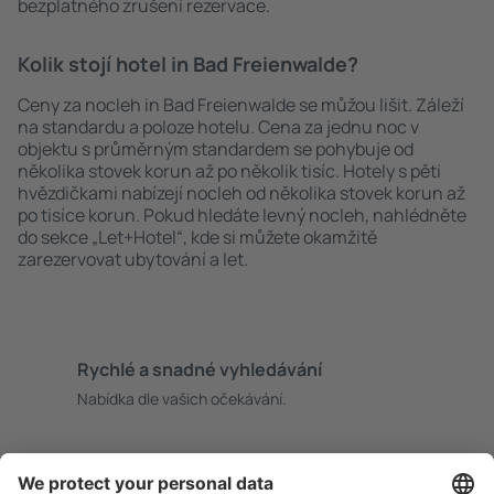
bezplatného zrušení rezervace.
Kolik stojí hotel in Bad Freienwalde?
Ceny za nocleh in Bad Freienwalde se můžou lišit. Záleží
na standardu a poloze hotelu. Cena za jednu noc v
objektu s průměrným standardem se pohybuje od
několika stovek korun až po několik tisíc. Hotely s pěti
hvězdičkami nabízejí nocleh od několika stovek korun až
po tisíce korun. Pokud hledáte levný nocleh, nahlédněte
do sekce „Let+Hotel“, kde si můžete okamžitě
zarezervovat ubytování a let.
Rychlé a snadné vyhledávání
Nabídka dle vašich očekávání.
Pečlivé plánování
Bezproblémová rezervace s možností bezplatného