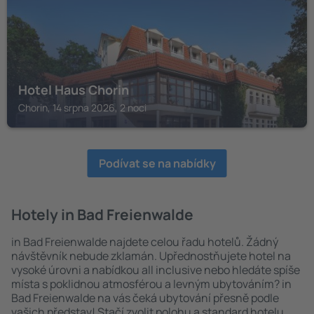
Hotel Haus Chorin
Chorin, 14 srpna 2026, 2 noci
Podívat se na nabídky
Hotely in Bad Freienwalde
in Bad Freienwalde najdete celou řadu hotelů. Žádný
návštěvník nebude zklamán. Upřednostňujete hotel na
vysoké úrovni a nabídkou all inclusive nebo hledáte spíše
místa s poklidnou atmosférou a levným ubytováním? in
Bad Freienwalde na vás čeká ubytování přesně podle
vašich představ! Stačí zvolit polohu a standard hotelu.