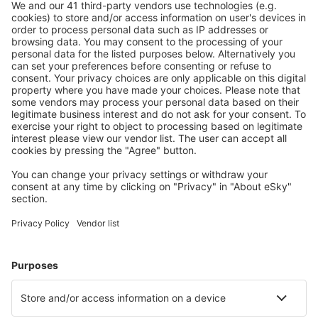
S námi ušetříte
Atraktivní ceny a speciální nabídky pro přihlášené
uživatele.
Ubytování dle vašeho gusta
Vyberte si z více než 1.3 milionu zařízení: hotelů,
apartmánů, chat a dalších.
Nejvyhledávanější hotely uživateli eSky
Hotely v Německu - Oblíbená města
Hotely Westerhever
Hotely in Zingst
Hotely v Heringsdorfu
Hotely in Grömitz
Hotely ve Westerlandu
Hotely in Duisburg
Hotely in Fehmarn
Hotely in Füssen
Hotely in Konstanz