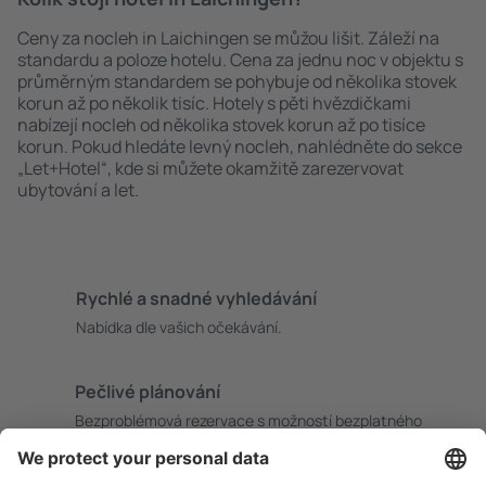
Ceny za nocleh in Laichingen se můžou lišit. Záleží na
standardu a poloze hotelu. Cena za jednu noc v objektu s
průměrným standardem se pohybuje od několika stovek
korun až po několik tisíc. Hotely s pěti hvězdičkami
nabízejí nocleh od několika stovek korun až po tisíce
korun. Pokud hledáte levný nocleh, nahlédněte do sekce
„Let+Hotel“, kde si můžete okamžitě zarezervovat
ubytování a let.
Rychlé a snadné vyhledávání
Nabídka dle vašich očekávání.
Pečlivé plánování
Bezproblémová rezervace s možností bezplatného
zrušení.