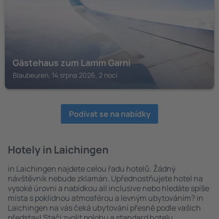
Gästehaus zum Lamm Garni
Blaubeuren, 14 srpna 2026, 2 noci
Podívat se na nabídky
Hotely in Laichingen
in Laichingen najdete celou řadu hotelů. Žádný
návštěvník nebude zklamán. Upřednostňujete hotel na
vysoké úrovni a nabídkou all inclusive nebo hledáte spíše
místa s poklidnou atmosférou a levným ubytováním? in
Laichingen na vás čeká ubytování přesně podle vašich
představ! Stačí zvolit polohu a standard hotelu.