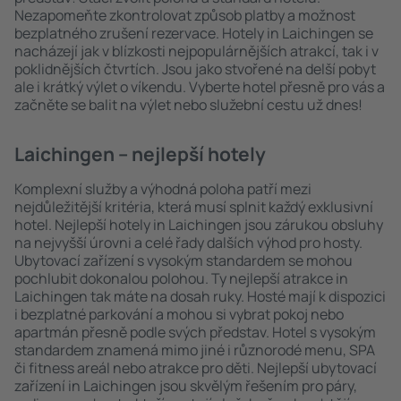
Nezapomeňte zkontrolovat způsob platby a možnost
bezplatného zrušení rezervace. Hotely in Laichingen se
nacházejí jak v blízkosti nejpopulárnějších atrakcí, tak i v
poklidnějších čtvrtích. Jsou jako stvořené na delší pobyt
ale i krátký výlet o víkendu. Vyberte hotel přesně pro vás a
začněte se balit na výlet nebo služební cestu už dnes!
Laichingen – nejlepší hotely
Komplexní služby a výhodná poloha patří mezi
nejdůležitější kritéria, která musí splnit každý exklusivní
hotel. Nejlepší hotely in Laichingen jsou zárukou obsluhy
na nejvyšší úrovni a celé řady dalších výhod pro hosty.
Ubytovací zařízení s vysokým standardem se mohou
pochlubit dokonalou polohou. Ty nejlepší atrakce in
Laichingen tak máte na dosah ruky. Hosté mají k dispozici
i bezplatné parkování a mohou si vybrat pokoj nebo
apartmán přesně podle svých představ. Hotel s vysokým
standardem znamená mimo jiné i různorodé menu, SPA
či fitness areál nebo atrakce pro děti. Nejlepší ubytovací
zařízení in Laichingen jsou skvělým řešením pro páry,