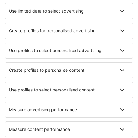
Hotely in Tossens
Nejlepší hotely - města
Hotely in Hoctún
Hotely in Favaro Veneto
Hotely in Castel Volturno
Hotely in Lumbo
Hotely in Herencia
Hotely in Verdun-en-Lauragais
Hotely in Sandyford
Hotely v Delingha
Hotely in Rochehaut
Hotely in Hardeeville
Nejlepší hotely - regiony
Hotely in Moselle Valley
Hotely v Obersdorfu
Hotely on North Sea Coast