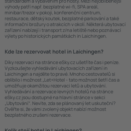
standardem a vybavením pro hosty. Mezi nejoblíbenější
výhody patří např. bezplatné wi-fi, SPA areál,
minibar/trezor v pokoji, konferenční centrum,
restaurace, dětský koutek, bezplatné parkování a také
informační brožury o atrakcích v okolí. Některá ubytovací
zařízení nabízejí i transport z/na letiště nebo poznávací
výlety po historických památkách in Laichingen.
Kde lze rezervovat hotel in Laichingen?
Díky rezervaci na stránce eSky.cz ušetříte čas i peníze.
Vyzkoušejte vyhledávání ubytovacích zařízení in
Laichingen a najděte to pravé. Mnoho cestovatelů si
oblíbilo i možnost „Let+Hotel - tato možnost šetří čas a
umožňuje okamžitou rezervaci letů a ubytování.
Vyhledávání a rezervace levných hotelů na stránce
eSky.cz jsou dostupné na hlavní stránce v sekci
„Ubytování“. Nevíte, zda se plánovaný let uskuteční?
Ověřte si, že vámi zvolený objekt nabízí možnost
bezplatného zrušení rezervace.
Kolik stojí hotel in Laichingen?