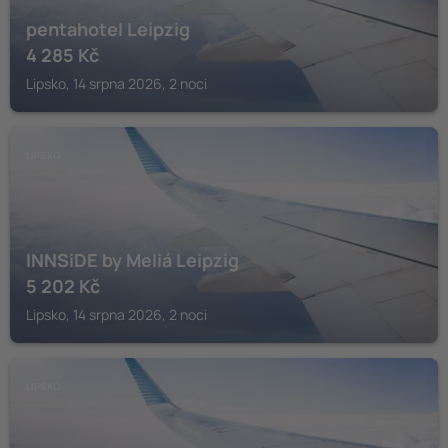
pentahotel Leipzig
4 285
Kč
Lipsko, 14 srpna 2026, 2 noci
LIPSKO
INNSiDE by Meliá Leipzig
5 202
Kč
Lipsko, 14 srpna 2026, 2 noci
LIPSKO