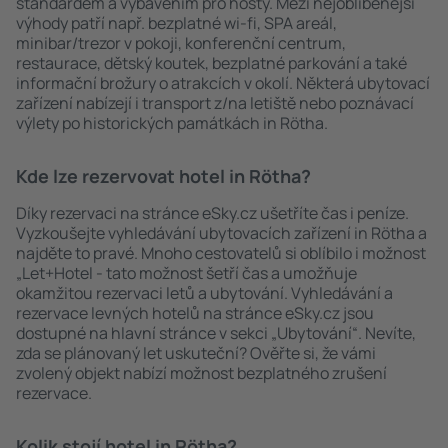
standardem a vybavením pro hosty. Mezi nejoblíbenější
výhody patří např. bezplatné wi-fi, SPA areál,
minibar/trezor v pokoji, konferenční centrum,
restaurace, dětský koutek, bezplatné parkování a také
informační brožury o atrakcích v okolí. Některá ubytovací
zařízení nabízejí i transport z/na letiště nebo poznávací
výlety po historických památkách in Rötha.
Kde lze rezervovat hotel in Rötha?
Díky rezervaci na stránce eSky.cz ušetříte čas i peníze.
Vyzkoušejte vyhledávání ubytovacích zařízení in Rötha a
najděte to pravé. Mnoho cestovatelů si oblíbilo i možnost
„Let+Hotel - tato možnost šetří čas a umožňuje
okamžitou rezervaci letů a ubytování. Vyhledávání a
rezervace levných hotelů na stránce eSky.cz jsou
dostupné na hlavní stránce v sekci „Ubytování“. Nevíte,
zda se plánovaný let uskuteční? Ověřte si, že vámi
zvolený objekt nabízí možnost bezplatného zrušení
rezervace.
Kolik stojí hotel in Rötha?