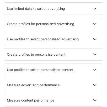
Hotely in Schmallenberg
Hotely in Bernkastel-Kues
Nejlepší hotely - města
Hotely in Västervik
Hotely in Orchaise
Hotely in Porto Azzurro
Hotely in Mojstrana
Hotely v Bhavnagaru
Hotely in Kopačnica
Hotely in Tolox
Hotely in Nassington
Hotely in Argenton-l Eglise
Hotely in Dragona
Nejlepší hotely - regiony
Hotely v Obersdorfu
Hotely v Bavorsku
Hotely na ostrově Usedom
Hotely in Saxon Switzerland