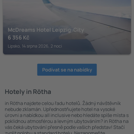
McDreams Hotel Leipzig-City
6 356
Kč
Lipsko, 14 srpna 2026, 2 noci
Podívat se na nabídky
Hotely in Rötha
in Rötha najdete celou řadu hotelů. Žádný návštěvník
nebude zklamán. Upřednostňujete hotel na vysoké
úrovni a nabídkou all inclusive nebo hledáte spíše místa s
poklidnou atmosférou a levným ubytováním? in Rötha na
vás čeká ubytování přesně podle vašich představ! Stačí
zvolit polohu a standard hotelu. Nezapomeňte