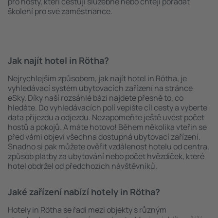
pro hosty, kteří cestují služebně nebo chtějí pořádat
školení pro své zaměstnance.
Jak najít hotel in Rötha?
Nejrychlejším způsobem, jak najít hotel in Rötha, je
vyhledávací systém ubytovacích zařízení na stránce
eSky. Díky naší rozsáhlé bázi najdete přesně to, co
hledáte. Do vyhledávacích polí vepište cíl cesty a vyberte
data příjezdu a odjezdu. Nezapomeňte ještě uvést počet
hostů a pokojů. A máte hotovo! Během několika vteřin se
před vámi objeví všechna dostupná ubytovací zařízení.
Snadno si pak můžete ověřit vzdálenost hotelu od centra,
způsob platby za ubytování nebo počet hvězdiček, které
hotel obdržel od předchozích návštěvníků.
Jaké zařízení nabízí hotely in Rötha?
Hotely in Rötha se řadí mezi objekty s různým