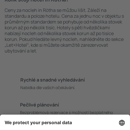
Ceny za nocleh in Rötha se můžou lišit. Záleží na
standardu a poloze hotelu. Cena za jednu noc v objektu s
průměrným standardem se pohybuje od několika stovek
korun až po několik tisíc. Hotely s pěti hvězdičkami
nabízejí nocleh od několika stovek korun až po tisíce
korun. Pokud hledáte levný nocleh, nahlédněte do sekce
„Let+Hotel“, kde si můžete okamžitě zarezervovat
ubytování a let.
Rychlé a snadné vyhledávání
Nabídka dle vašich očekávání.
Pečlivé plánování
Bezproblémová rezervace s možností bezplatného
zrušení.