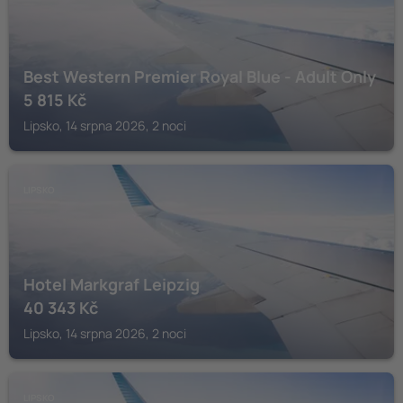
Best Western Premier Royal Blue - Adult Only
5 815
Kč
Lipsko, 14 srpna 2026, 2 noci
LIPSKO
Hotel Markgraf Leipzig
40 343
Kč
Lipsko, 14 srpna 2026, 2 noci
LIPSKO