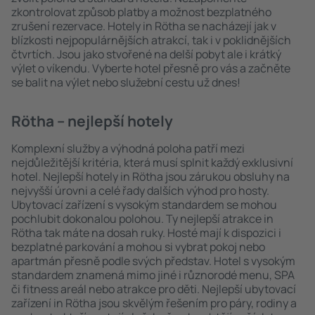
zkontrolovat způsob platby a možnost bezplatného
zrušení rezervace. Hotely in Rötha se nacházejí jak v
blízkosti nejpopulárnějších atrakcí, tak i v poklidnějších
čtvrtích. Jsou jako stvořené na delší pobyt ale i krátký
výlet o víkendu. Vyberte hotel přesně pro vás a začněte
se balit na výlet nebo služební cestu už dnes!
Rötha – nejlepší hotely
Komplexní služby a výhodná poloha patří mezi
nejdůležitější kritéria, která musí splnit každý exklusivní
hotel. Nejlepší hotely in Rötha jsou zárukou obsluhy na
nejvyšší úrovni a celé řady dalších výhod pro hosty.
Ubytovací zařízení s vysokým standardem se mohou
pochlubit dokonalou polohou. Ty nejlepší atrakce in
Rötha tak máte na dosah ruky. Hosté mají k dispozici i
bezplatné parkování a mohou si vybrat pokoj nebo
apartmán přesně podle svých představ. Hotel s vysokým
standardem znamená mimo jiné i různorodé menu, SPA
či fitness areál nebo atrakce pro děti. Nejlepší ubytovací
zařízení in Rötha jsou skvělým řešením pro páry, rodiny a