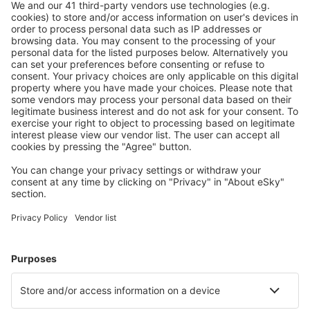
S námi ušetříte
Atraktivní ceny a speciální nabídky pro přihlášené
uživatele.
Ubytování dle vašeho gusta
Vyberte si z více než 1.3 milionu zařízení: hotelů,
apartmánů, chat a dalších.
Nejvyhledávanější hotely uživateli eSky
Hotely v Německu - Oblíbená města
Hotely ve Westerlandu
Hotely in Zingst
Hotely Westerhever
Hotely in Grömitz
Hotely v Heringsdorfu
Hotely in Neuharlingersiel
Hotely in Blankenburg
Hotely in Wendtorf