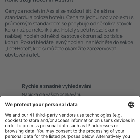
Ceny za nocleh in Assisi se můžou lišit. Záleží na
standardu a poloze hotelu. Cena za jednu noc v objektu s
průměrným standardem se pohybuje od několika stovek
korun až po několik tisíc. Hotely s pěti hvězdičkami
nabízejí nocleh od několika stovek korun až po tisíce
korun. Pokud hledáte levný nocleh, nahlédněte do sekce
„Let+Hotel“, kde si můžete okamžitě zarezervovat
ubytování a let.
Rychlé a snadné vyhledávání
Nabídka dle vašich očekávání.
Pečlivé plánování
Bezproblémová rezervace s možností bezplatného
zrušení.