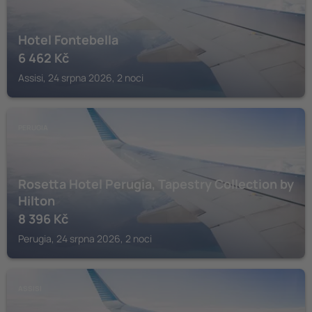
Hotel Fontebella
6 462
Kč
Assisi, 24 srpna 2026, 2 noci
PERUGIA
Rosetta Hotel Perugia, Tapestry Collection by
Hilton
8 396
Kč
Perugia, 24 srpna 2026, 2 noci
ASSISI