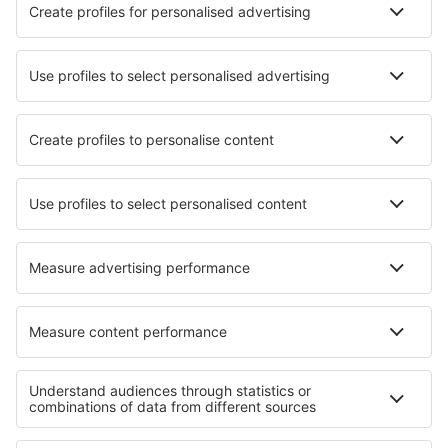
Nejlepší hotely - města
Hotely in Miacatlan
Hotely in Cernay
Hotely in Bakuriani
Hotely in Trendelburg
Hotely in Echarri-Aranaz
Hotely in Utarp
Hotely in Larressingle
Hotely in Ichtratzheim
Hotely in Elchingen
Hotely in Santa Olalla del Cala
Nejlepší hotely - regiony
Hotely v Apulii
Hotely in Abruzzo
Hotely in Lombardy
Hotely na Sicílii
Hotely in Friuli-Venezia Giulia
Hotely v New Providence
Hotely v Slivenu