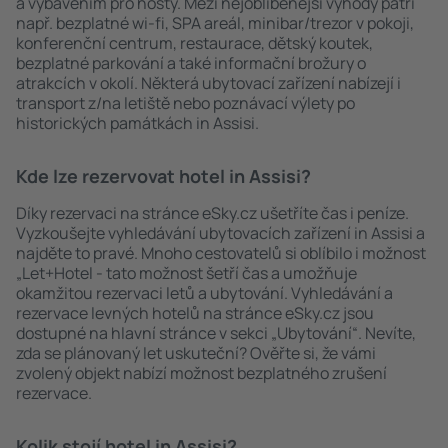
a vybavením pro hosty. Mezi nejoblíbenější výhody patří
např. bezplatné wi-fi, SPA areál, minibar/trezor v pokoji,
konferenční centrum, restaurace, dětský koutek,
bezplatné parkování a také informační brožury o
atrakcích v okolí. Některá ubytovací zařízení nabízejí i
transport z/na letiště nebo poznávací výlety po
historických památkách in Assisi.
Kde lze rezervovat hotel in Assisi?
Díky rezervaci na stránce eSky.cz ušetříte čas i peníze.
Vyzkoušejte vyhledávání ubytovacích zařízení in Assisi a
najděte to pravé. Mnoho cestovatelů si oblíbilo i možnost
„Let+Hotel - tato možnost šetří čas a umožňuje
okamžitou rezervaci letů a ubytování. Vyhledávání a
rezervace levných hotelů na stránce eSky.cz jsou
dostupné na hlavní stránce v sekci „Ubytování“. Nevíte,
zda se plánovaný let uskuteční? Ověřte si, že vámi
zvolený objekt nabízí možnost bezplatného zrušení
rezervace.
Kolik stojí hotel in Assisi?