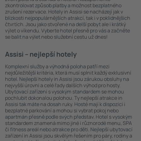
zkontrolovat způsob platby a možnost bezplatného
zrušení rezervace. Hotely in Assisi se nacházejí jak v
blízkosti nejpopulárnějších atrakcí, tak i v poklidnějších
čtvrtích. Jsou jako stvořené na delší pobyt ale i krátký
výlet o víkendu. Vyberte hotel přesně pro vás a začněte
se balit na výlet nebo služební cestu už dnes!
Assisi – nejlepší hotely
Komplexní služby a výhodná poloha patří mezi
nejdůležitější kritéria, která musí splnit každý exklusivní
hotel. Nejlepší hotely in Assisi jsou zárukou obsluhy na
nejvyšší úrovni a celé řady dalších výhod pro hosty.
Ubytovací zařízení s vysokým standardem se mohou
pochlubit dokonalou polohou. Ty nejlepší atrakce in
Assisi tak máte na dosah ruky. Hosté mají k dispozici i
bezplatné parkování a mohou si vybrat pokoj nebo
apartmán přesně podle svých představ. Hotel s vysokým
standardem znamená mimo jiné i různorodé menu, SPA
či fitness areál nebo atrakce pro děti. Nejlepší ubytovací
zařízení in Assisi jsou skvělým řešením pro páry, rodiny a