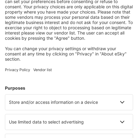
S námi ušetříte
Atraktivní ceny a speciální nabídky pro přihlášené
uživatele.
Ubytování dle vašeho gusta
Vyberte si z více než 1.3 milionu zařízení: hotelů,
apartmánů, chat a dalších.
Nejvyhledávanější hotely uživateli eSky
Hotely v Itálii - Oblíbená města
Hotely v Palermu
Hotely v Miláně
Hotely v Neapoli
Hotely v Římě
Hotely ve Florencii
Hotely v Turíně
Hotely in Levanto
Hotely in Castiglione del Lago
Hotely in Tremosine
Hotely in Peschici