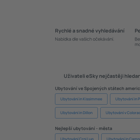
Rychlé a snadné vyhledávání
Pe
Nabídka dle vašich očekávání.
Be
mo
Uživateli eSky nejčastěji hleda
Ubytování ve Spojených státech americ
Ubytování in Kissimmee
Ubytování in
Ubytování in Dillon
Ubytování v Colora
Nejlepší ubytování - města
Ubytování Crni Lug
Ubytování in Cam