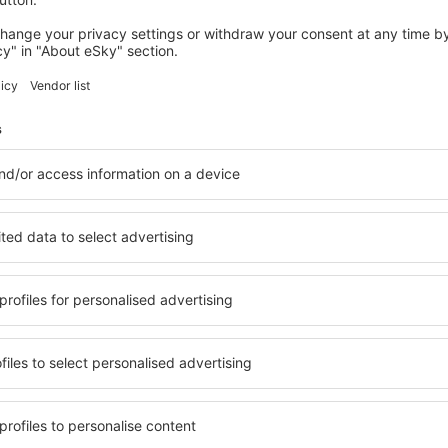
FROSTBURG
The Wills Hotel
Frostburg, 14 srpna 2026, 2 noci
Podívejte se na další nabídky in Frostburg
rg
Frostburg – nej
 ubytování přesně podle
in Frostburg si můžete vybra