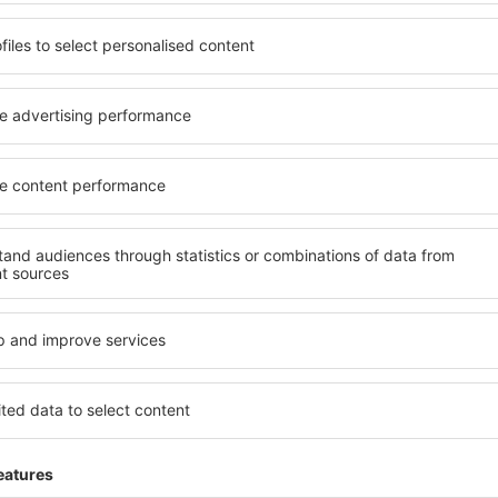
yužít prostorné, komfortně
jednotlivce, páry, rodiny, se
enostmi, jakož i levné
možnost přenocovat v různ
 Frostburg je dostupné v
penzionech – v poklidných 
ě vyhledávaných okresech
Frostburg. Mezi další výhody
ní vašim potřebám a dalším
veřejná doprava, četné obch
Všechno nezbytné pro neza
dlani!
ervujete včas, můžete si být
 si budete moci odpočinout s
Pokud toužíte po luxusním u
li hledat hotel nebo
Dokonalá dovolená nebo ús
ed odjezdem to Frostburg a
že budete nadmíru spokojeni
mosféru.
rezervovat v zařízeních s b
handicapované osoby. Na své 
malými dětmi a návštěvníci, k
tburg?
Jaké vybavení nabíz
ít prostřednictvím našeho
Vybavení ubytování in Frost
l cesty a termín příjezdu a
hvězdiček. V dostupných mí