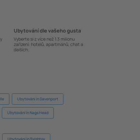
Ubytování dle vašeho gusta
ky
Vyberte si z více než 1.3 milionu
zařízení: hotelů, apartmánů, chat a
dalších.
lle
Ubytování in Davenport
Ubytování in Nags Head
Ubytování in Svishtov