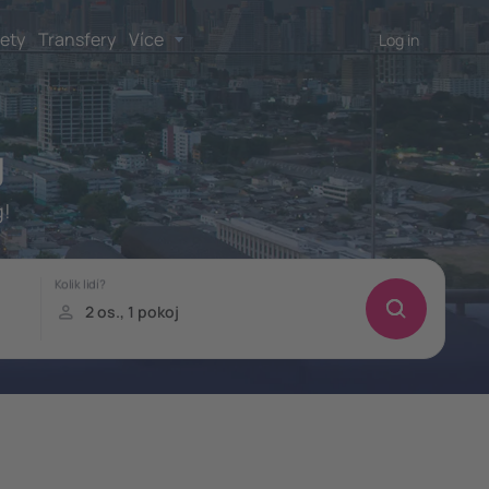
lety
Transfery
Více
Log in
g
g!