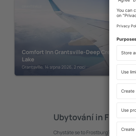
GRANTSVILLE
Comfort Inn Grantsville-Deep Creek
Lake
Grantsville, 14 srpna 2026, 2 noci
Ubytování in Frostbu
Chystáte se to Frostburg? Najděte si