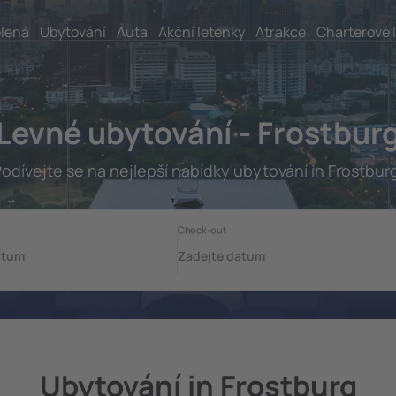
lená
Ubytování
Auta
Akční letenky
Atrakce
Charterové 
Levné ubytování - Frostbur
odívejte se na nejlepší nabídky ubytování in Frostbur
Ubytování in Frostburg