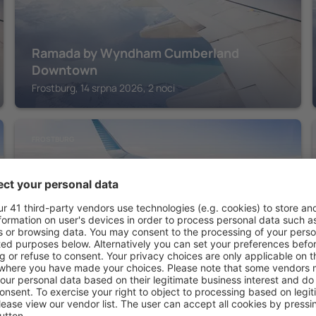
Ramada by Wyndham Cumberland
Downtown
Frostburg, 14 srpna 2026, 2 noci
FROSTBURG
Comfort Inn & Suites LaVale -
Cumberland
Frostburg, 14 srpna 2026, 2 noci