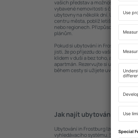
vašich představ a možností. Můžete v
vybavené nemovitosti s četnými vymož
ubytovny na několik dní. Ubytování in
centru města, poblíž letiště i v mén
nebo regionech. Přizpůsobte ubytová
plánům.
Pokud si ubytování in Frostburg zarez
jisti, že po příjezdu do vaší destinace
klidem v duši a bez toho, abyste muse
apartmán. Rezervujte si ubytování př
během cesty si užijete uvolněnou at
Jak najít ubytování in Fros
Ubytování in Frostburg lze rychle naj
vyhledávacího systému. Stačí uvést cí