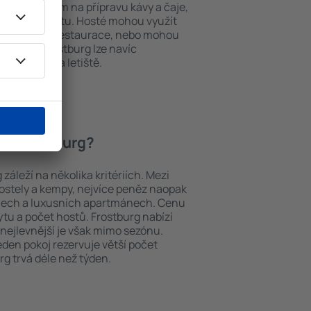
í, přístrojem na přípravu kávy a čaje,
em k internetu. Hosté mohou využít
at si jídla z restaurace, nebo mohou
ování in Frostburg lze navíc
vy z nebo na letiště.
 in Frostburg?
záleží na několika kritériích. Mezi
hostely a kempy, nejvíce peněz naopak
telech a luxusních apartmánech. Cenu
ytu a počet hostů. Frostburg nabízí
 nejlevnější je však mimo sezónu.
 jeden pokoj rezervuje větší počet
g trvá déle než týden.