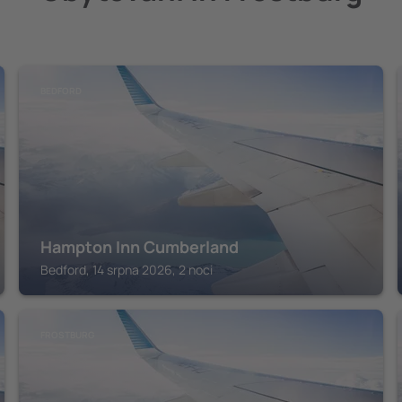
BEDFORD
Hampton Inn Cumberland
Bedford, 14 srpna 2026, 2 noci
FROSTBURG