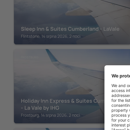
Sleep Inn & Suites Cumberland - LaVale
Flintstone, 14 srpna 2026, 2 noci
FROSTBURG
Holiday Inn Express & Suites Cumberland
- La Vale by IHG
Frostburg, 14 srpna 2026, 2 noci