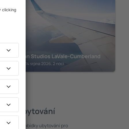
FROSTBURG
Suburban Studios LaVale-Cumberland
Frostburg, 14 srpna 2026, 2 noci
lepší ubytování
t ze široké nabídky ubytování pro