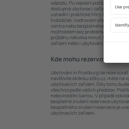
odjezdu. Po vepsání počtu cestujícíc
dostupná ubytovací zařízení in Frost
usnadní i praktické filtry. Hledat můž
hvězdiček, hodnocení předchozích ná
centra nebo bezplatného zrušení rez
možnostem bez problému najdete ubyt
průběhu několika minut. Můžete reze
zařízení nebo i ubytování s letem.
Kde mohu rezervovat ubyto
Ubytování in Frostburg lze rezervovat
navštívíte stránku eSky.cz, máte na 
ubytovacích zařízení. Díky tomu bude 
všechno podle vašich představ. Platí
nebo kreditní kartou. V případě odvol
bezplatné zrušení rezervace ubytován
bezplatného zrušení rezervace je u
ubytovacích zařízení.