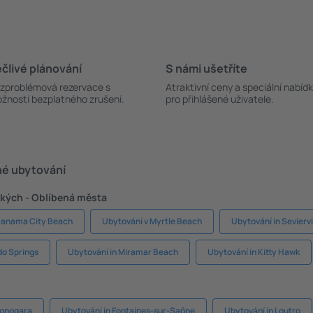
člivé plánování
S námi ušetříte
zproblémová rezervace s
Atraktivní ceny a speciální nabíd
žností bezplatného zrušení.
pro přihlášené uživatele.
né ubytování
kých - Oblíbená města
 Panama City Beach
Ubytování v Myrtle Beach
Ubytování in Seviervi
do Springs
Ubytování in Miramar Beach
Ubytování in Kitty Hawk
ponogara
Ubytování in Fontaines-sur-Saône
Ubytování in Loutro