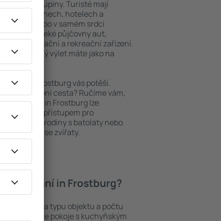
niory nebo skupiny. Turisté mají
ých apartmánech, hotelech a
oblastech nebo v samém srdci
 patří i nedaleké půjčovny aut,
ody, restaurační a rekreační zařízení.
pomenutelný výlet máte jako na
bytování, Frostburg vás potěší.
pěšná služební cesta? Ručíme vám,
. Ubytování in Frostburg lze
ezbariérovým přístupem pro
si přijdou i rodiny s batolaty nebo
teří cestují se zvířaty.
í ubytování in Frostburg?
burg záleží na typu objektu a počtu
stech najdete pokoje s kuchyňským