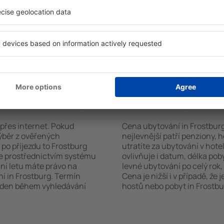
h systém rychle najde
koutem, balkonem, klimatizac
burg. Výběr ubytování
sadou ručníků nebo přístup
ete podle typu zařízení, počtu
bezplatné parkování, objedn
vštěvníků, vzdálenosti od
zvolit hotel s bazénem. Ubyt
ervace. Díky těmto
rezervovat se službou přepra
ování in Frostburg v
rvovat pouze ubytovací
vání in Frostburg?
Kolik stojí ubytování
 přes internet. Pokud
Cena ubytování in Frostburg 
výběr z ověřených
nejlevnější patří penziony, 
po příjezdu to Frostburg
utratíte za ubytování v ho
te prostřednictvím systému
ovlivňuje i datum, délka pob
ání letu máte právo na
levné ubytování po celý rok,
í in Frostburg. Termín
Cena je nižší i v případě, že
veden během vyhledávání
hostů nebo pobyt in Frostbur