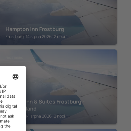
Hampton Inn Frostburg
Frostburg, 14 srpna 2026, 2 noci
FROSTBURG
Quality Inn & Suites Frostburg -
Cumberland
Frostburg, 14 srpna 2026, 2 noci