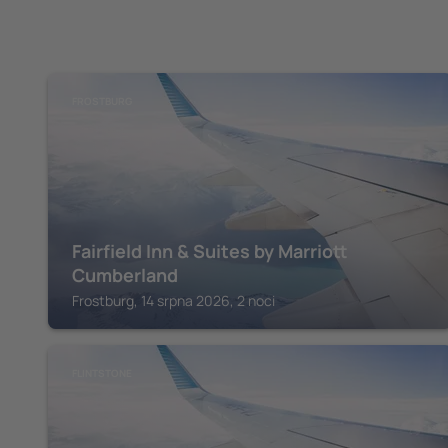
FROSTBURG
Fairfield Inn & Suites by Marriott
Cumberland
Frostburg, 14 srpna 2026, 2 noci
FLINTSTONE