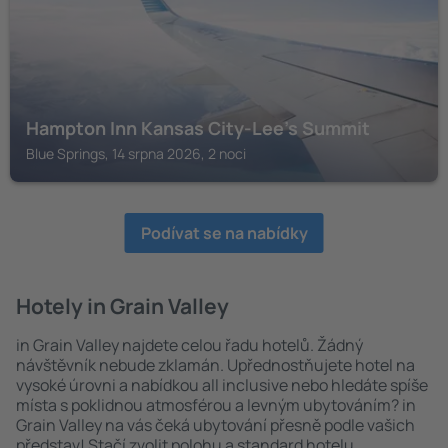
Hampton Inn Kansas City-Lee's Summit
Blue Springs, 14 srpna 2026, 2 noci
Podívat se na nabídky
Hotely in Grain Valley
in Grain Valley najdete celou řadu hotelů. Žádný
návštěvník nebude zklamán. Upřednostňujete hotel na
vysoké úrovni a nabídkou all inclusive nebo hledáte spíše
místa s poklidnou atmosférou a levným ubytováním? in
Grain Valley na vás čeká ubytování přesně podle vašich
představ! Stačí zvolit polohu a standard hotelu.