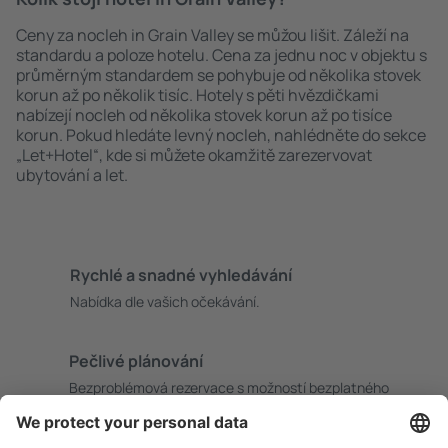
Ceny za nocleh in Grain Valley se můžou lišit. Záleží na
standardu a poloze hotelu. Cena za jednu noc v objektu s
průměrným standardem se pohybuje od několika stovek
korun až po několik tisíc. Hotely s pěti hvězdičkami
nabízejí nocleh od několika stovek korun až po tisíce
korun. Pokud hledáte levný nocleh, nahlédněte do sekce
„Let+Hotel“, kde si můžete okamžitě zarezervovat
ubytování a let.
Rychlé a snadné vyhledávání
Nabídka dle vašich očekávání.
Pečlivé plánování
Bezproblémová rezervace s možností bezplatného
zrušení.