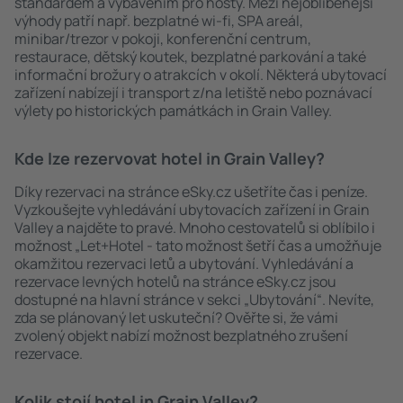
standardem a vybavením pro hosty. Mezi nejoblíbenější
výhody patří např. bezplatné wi-fi, SPA areál,
minibar/trezor v pokoji, konferenční centrum,
restaurace, dětský koutek, bezplatné parkování a také
informační brožury o atrakcích v okolí. Některá ubytovací
zařízení nabízejí i transport z/na letiště nebo poznávací
výlety po historických památkách in Grain Valley.
Kde lze rezervovat hotel in Grain Valley?
Díky rezervaci na stránce eSky.cz ušetříte čas i peníze.
Vyzkoušejte vyhledávání ubytovacích zařízení in Grain
Valley a najděte to pravé. Mnoho cestovatelů si oblíbilo i
možnost „Let+Hotel - tato možnost šetří čas a umožňuje
okamžitou rezervaci letů a ubytování. Vyhledávání a
rezervace levných hotelů na stránce eSky.cz jsou
dostupné na hlavní stránce v sekci „Ubytování“. Nevíte,
zda se plánovaný let uskuteční? Ověřte si, že vámi
zvolený objekt nabízí možnost bezplatného zrušení
rezervace.
Kolik stojí hotel in Grain Valley?