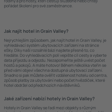
rodiny a pro hosty, kteří cestují služebně nebo chtějí
pořádat školení pro své zaměstnance.
Jak najít hotel in Grain Valley?
Nejrychlejším způsobem, jak najít hotel in Grain Valley, je
vyhledávací systém ubytovacích zařízení na stránce
eSky. Díky naší rozsáhlé bázi najdete přesně to, co
hledáte. Do vyhledávacích polí vepište cíl cesty a vyberte
data příjezdu a odjezdu. Nezapomeňte ještě uvést počet
hostů a pokojů. A máte hotovo! Během několika vteřin se
před vámi objeví všechna dostupná ubytovací zařízení.
Snadno si pak můžete ověřit vzdálenost hotelu od centra,
způsob platby za ubytování nebo počet hvězdiček, které
hotel obdržel od předchozích návštěvníků.
Jaké zařízení nabízí hotely in Grain Valley?
Hotely in Grain Valley se řadí mezi objekty s různým