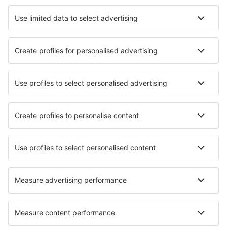
Hotely in Cape May
Hotely in Boone
Nejlepší hotely - města
Hotely in Vivári
Hotely in Pachino
Hotely in Itacaré
Hotely in High Newton
Hotely in Broadway
Hotely in Wusterhausen/Dosse
Hotely in Orzinuovi
Hotely in Charneca Da Caparica
Hotely in Mutzig
Hotely in Haldensleben
Nejlepší hotely - regiony
Hotely in Delaware Beaches
Hotely in Arizona
Hotely in Ohio
Hotely in Mesa Verde National Park