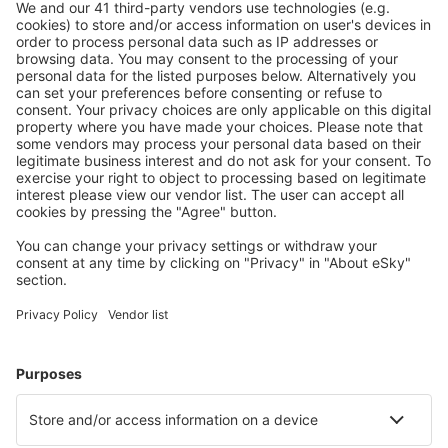
S námi ušetříte
Atraktivní ceny a speciální nabídky pro přihlášené
uživatele.
Ubytování dle vašeho gusta
Vyberte si z více než 1.3 milionu zařízení: hotelů,
apartmánů, chat a dalších.
Nejvyhledávanější hotely uživateli eSky
Hotely ve Spojených státech amerických - Oblíbená města
Hotely in Davenport
Hotely v Myrtle Beach
Hotely in Panama City Beach
Hotely in Kissimmee
Hotely in Sevierville
Hotely in Canyon Lake
Hotely v New Orleans
Hotely v Bostonu