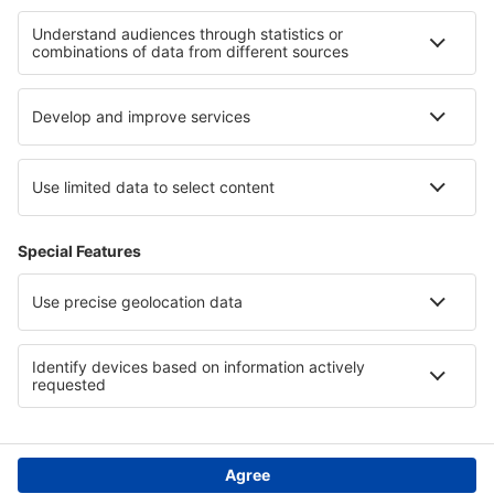
Hotely in Grand Teton National Park
Hotely na La Digue
Hotely in Rodna Mountains National Park
Hotely in Colima
Hotely ve Spojených arabských emirátech
Hotely na Mallorce