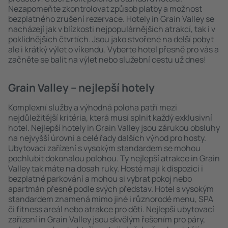
Nezapomeňte zkontrolovat způsob platby a možnost
bezplatného zrušení rezervace. Hotely in Grain Valley se
nacházejí jak v blízkosti nejpopulárnějších atrakcí, tak i v
poklidnějších čtvrtích. Jsou jako stvořené na delší pobyt
ale i krátký výlet o víkendu. Vyberte hotel přesně pro vás a
začněte se balit na výlet nebo služební cestu už dnes!
Grain Valley – nejlepší hotely
Komplexní služby a výhodná poloha patří mezi
nejdůležitější kritéria, která musí splnit každý exklusivní
hotel. Nejlepší hotely in Grain Valley jsou zárukou obsluhy
na nejvyšší úrovni a celé řady dalších výhod pro hosty.
Ubytovací zařízení s vysokým standardem se mohou
pochlubit dokonalou polohou. Ty nejlepší atrakce in Grain
Valley tak máte na dosah ruky. Hosté mají k dispozici i
bezplatné parkování a mohou si vybrat pokoj nebo
apartmán přesně podle svých představ. Hotel s vysokým
standardem znamená mimo jiné i různorodé menu, SPA
či fitness areál nebo atrakce pro děti. Nejlepší ubytovací
zařízení in Grain Valley jsou skvělým řešením pro páry,