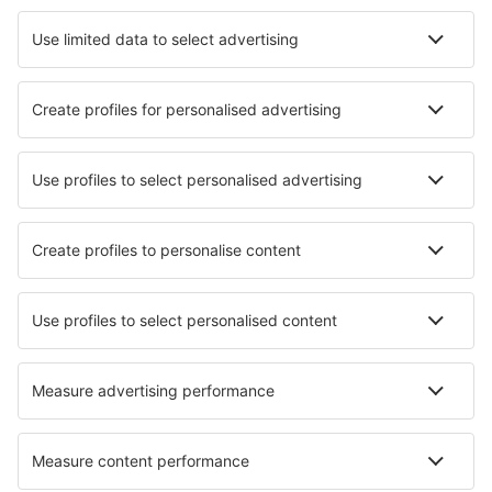
Hotely in Haines City
Hotely in New Smyrna Beach
Nejlepší hotely - města
Hotely in Carman
Hotely in Raposeira
Hotely in Saas-Almagel
Hotely in Casaluce
Hotely in Tran
Hotely in Morden
Hotely in Josselin
Hotely PortAventura
Hotely in Bury
Hotely in Wateringen
Nejlepší hotely - regiony
Hotely in Colorado
Hotely v Everglades
Hotely in Washington
Hotely v Steamboat