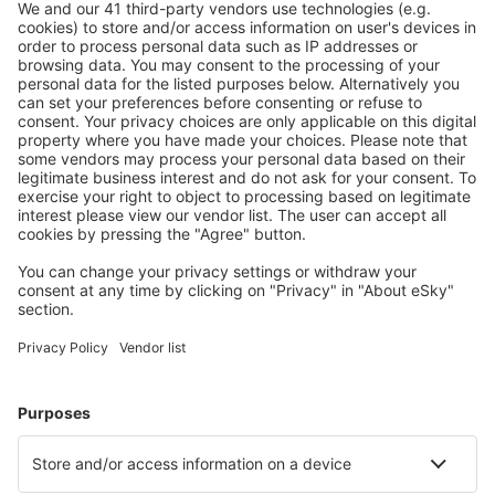
S námi ušetříte
Atraktivní ceny a speciální nabídky pro přihlášené
uživatele.
Ubytování dle vašeho gusta
Vyberte si z více než 1.3 milionu zařízení: hotelů,
apartmánů, chat a dalších.
Nejvyhledávanější hotely uživateli eSky
Hotely ve Spojených státech amerických - Oblíbená města
Hotely in Kissimmee
Hotely in Davenport
Hotely in Panama City Beach
Hotely v Myrtle Beach
Hotely in Sevierville
Hotely in Big Bear Lake
Hotely v Clevelandu
Hotely in Avon