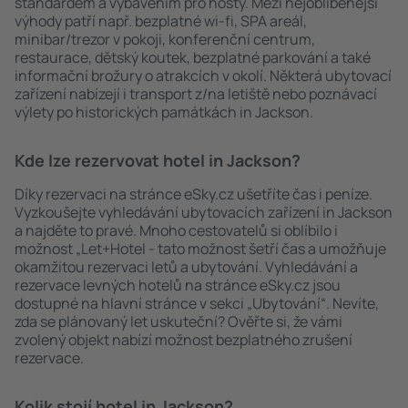
standardem a vybavením pro hosty. Mezi nejoblíbenější
výhody patří např. bezplatné wi-fi, SPA areál,
minibar/trezor v pokoji, konferenční centrum,
restaurace, dětský koutek, bezplatné parkování a také
informační brožury o atrakcích v okolí. Některá ubytovací
zařízení nabízejí i transport z/na letiště nebo poznávací
výlety po historických památkách in Jackson.
Kde lze rezervovat hotel in Jackson?
Díky rezervaci na stránce eSky.cz ušetříte čas i peníze.
Vyzkoušejte vyhledávání ubytovacích zařízení in Jackson
a najděte to pravé. Mnoho cestovatelů si oblíbilo i
možnost „Let+Hotel - tato možnost šetří čas a umožňuje
okamžitou rezervaci letů a ubytování. Vyhledávání a
rezervace levných hotelů na stránce eSky.cz jsou
dostupné na hlavní stránce v sekci „Ubytování“. Nevíte,
zda se plánovaný let uskuteční? Ověřte si, že vámi
zvolený objekt nabízí možnost bezplatného zrušení
rezervace.
Kolik stojí hotel in Jackson?