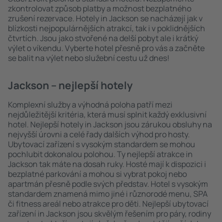
zkontrolovat způsob platby a možnost bezplatného
zrušení rezervace. Hotely in Jackson se nacházejí jak v
blízkosti nejpopulárnějších atrakcí, tak i v poklidnějších
čtvrtích. Jsou jako stvořené na delší pobyt ale i krátký
výlet o víkendu. Vyberte hotel přesně pro vás a začněte
se balit na výlet nebo služební cestu už dnes!
Jackson – nejlepší hotely
Komplexní služby a výhodná poloha patří mezi
nejdůležitější kritéria, která musí splnit každý exklusivní
hotel. Nejlepší hotely in Jackson jsou zárukou obsluhy na
nejvyšší úrovni a celé řady dalších výhod pro hosty.
Ubytovací zařízení s vysokým standardem se mohou
pochlubit dokonalou polohou. Ty nejlepší atrakce in
Jackson tak máte na dosah ruky. Hosté mají k dispozici i
bezplatné parkování a mohou si vybrat pokoj nebo
apartmán přesně podle svých představ. Hotel s vysokým
standardem znamená mimo jiné i různorodé menu, SPA
či fitness areál nebo atrakce pro děti. Nejlepší ubytovací
zařízení in Jackson jsou skvělým řešením pro páry, rodiny