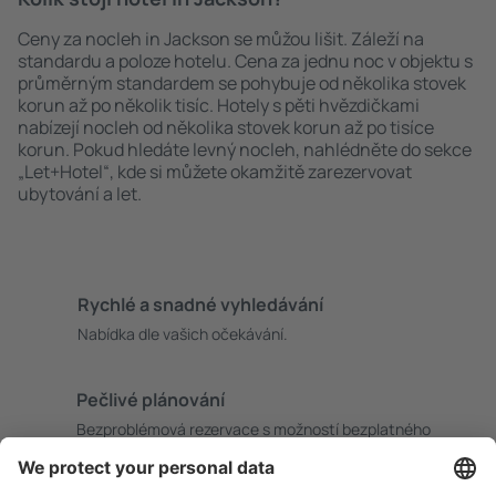
Ceny za nocleh in Jackson se můžou lišit. Záleží na
standardu a poloze hotelu. Cena za jednu noc v objektu s
průměrným standardem se pohybuje od několika stovek
korun až po několik tisíc. Hotely s pěti hvězdičkami
nabízejí nocleh od několika stovek korun až po tisíce
korun. Pokud hledáte levný nocleh, nahlédněte do sekce
„Let+Hotel“, kde si můžete okamžitě zarezervovat
ubytování a let.
Rychlé a snadné vyhledávání
Nabídka dle vašich očekávání.
Pečlivé plánování
Bezproblémová rezervace s možností bezplatného
zrušení.