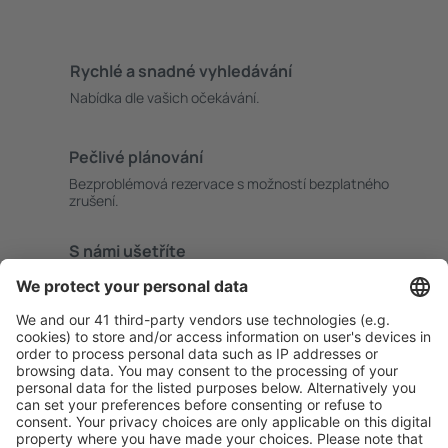
Rychlé a snadné vyhledávání
Nabídka dle vašich očekávání.
Pečlivé plánování
Bezproblémová rezervace s možností bezplatného
zrušení.
S námi ušetříte
Atraktivní ceny a speciální nabídky pro přihlášené
uživatele.
Ubytování dle vašeho gusta
Vyberte si z více než 1.3 milionu zařízení: hotelů,
apartmánů, chat a dalších.