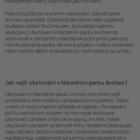
nezapomenutelný výlet máte jako na dlani!
Pokud toužíte po luxusním ubytování, Národní park
Arches vás potěší. Dokonalá dovolená nebo úspěšná
služební cesta? Ručíme vám, že budete nadmíru
spokojeni. Ubytování v Národním parku Arches lze
rezervovat v zařízeních s bezbariérovým přístupem pro
handicapované osoby. Na své si přijdou i rodiny s batolaty
nebo malými dětmi a návštěvníci, kteří cestují se zvířaty.
Jak najít ubytování v Národním parku Arches?
Ubytování v Národním parku Arches lze rychle najít
prostřednictvím našeho vyhledávacího systému. Stačí
uvést cíl cesty a termín příjezdu a odjezdu. Po vepsání
počtu cestujících systém rychle najde dostupná
ubytovací zařízení v Národním parku Arches. Výběr
ubytování usnadní i praktické filtry. Hledat můžete podle
typu zařízení, počtu hvězdiček, hodnocení předchozích
návštěvníků, vzdálenosti od centra nebo bezplatného