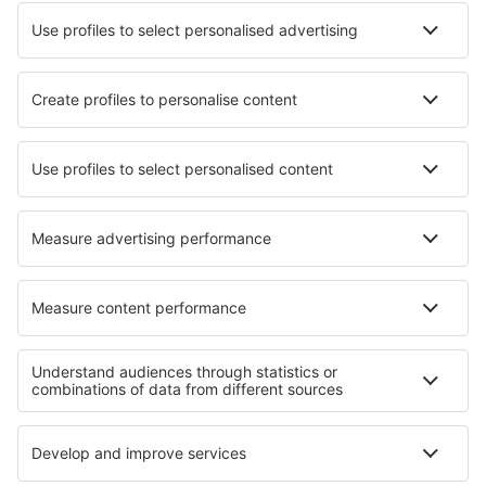
Ubytování in Arad
Ubytování Castelli
Ubytování in Heiden
Ubytování in Beït Al Dîne
Ubytování in Nussbach
Ubytování in Aghios Sostis
Nejlepší ubytování - regiony
Ubytování in Niagara Falls
Ubytování v Jackson Hole
Ubytování in Coastal California
Ubytování in Jacksonville Coast
Ubytování v Národní park Saguaro
Ubytování in Curonian Spit National Park
Ubytování in Silesian Beskids
Ubytování na Zlatém pobřeží