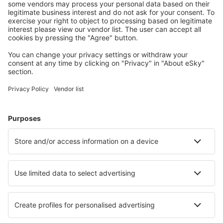
Uživateli eSky nejčastěji hledané ubytování
Ubytování ve Spojených státech amerických - Oblíbená
města
Ubytování in Kissimmee
Ubytování in Sevierville
Ubytování in Davenport
Ubytování in Panama City Beach
Ubytování v Myrtle Beach
Ubytování v Charlestonu
Ubytování in Snowmass Village
Ubytování in Silverthorne
Ubytování v Las Vegas
Ubytování in Bradenton Beach
Nejlepší ubytování - města
Ubytování in Bogazici
Ubytování Golya
Ubytování in Orellana la Vieja
Ubytování in Grünstadt