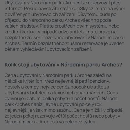
Ubytování v Národním parku Arches lze rezervovat přes
internet. Pokud navštívíte stránku eSky.cz, máte na výběr
z ověřených ubytovacích zařízení. Díky tomu bude po
příjezdu do Národního parku Arches všechno podle
vašich představ. Platíte prostřednictvím systému nebo
kreditní kartou. V případě odvolání letu máte právo na
bezplatné zrušení rezervace ubytování v Národním parku
Arches. Termín bezplatného zrušení rezervace je uveden
během vyhledávání ubytovacích zařízení.
Kolik stojí ubytování v Národním parku Arches?
Cena ubytování v Národním parku Arches záleží na
několika kritériích. Mezi nejlevnější patří penziony,
hostely a kempy, nejvíce peněz naopak utratíte za
ubytování v hotelech a luxusních apartmánech. Cenu
ovlivňuje i datum, délka pobytu a počet hostů. Národní
park Arches nabízí levné ubytování po celý rok,
nejlevnější je však mimo sezónu. Cena je nižší i v případě,
že jeden pokoj rezervuje větší počet hostů nebo pobyt v
Národním parku Arches trvá déle než týden.