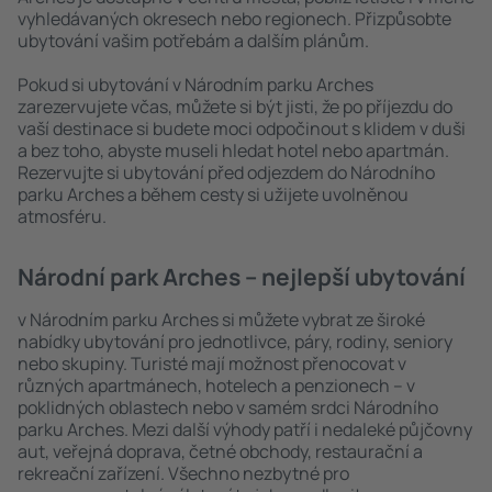
vyhledávaných okresech nebo regionech. Přizpůsobte
ubytování vašim potřebám a dalším plánům.
Pokud si ubytování v Národním parku Arches
zarezervujete včas, můžete si být jisti, že po příjezdu do
vaší destinace si budete moci odpočinout s klidem v duši
a bez toho, abyste museli hledat hotel nebo apartmán.
Rezervujte si ubytování před odjezdem do Národního
parku Arches a během cesty si užijete uvolněnou
atmosféru.
Národní park Arches – nejlepší ubytování
v Národním parku Arches si můžete vybrat ze široké
nabídky ubytování pro jednotlivce, páry, rodiny, seniory
nebo skupiny. Turisté mají možnost přenocovat v
různých apartmánech, hotelech a penzionech – v
poklidných oblastech nebo v samém srdci Národního
parku Arches. Mezi další výhody patří i nedaleké půjčovny
aut, veřejná doprava, četné obchody, restaurační a
rekreační zařízení. Všechno nezbytné pro