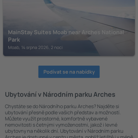
MainStay Suites Moab near Arches National
Park
Moab, 14 srpna 2026, 2 noci
Podívat se na nabídky
Ubytování v Národním parku Arches
Chystáte se do Národního parku Arches? Najděte si
ubytování přesně podle vašich představ a možností.
Můžete využít prostorné, komfortně vybavené
nemovitosti s četnými vymoženostmi, jakož i levné
ubytovny na několik dní. Ubytování v Národním parku
Arches je dostupné v centru města, poblíž letiště i v méně