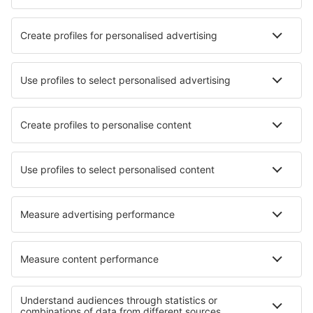
Nejlepší ubytování - města
Ubytování in West Row
Ubytování in Almargem do Bispo
Ubytování in Villanueva de los Infantes
Ubytování in Froideterre
Ubytování in Wald
Ubytování in Beaumont-de-Lomagne
Ubytování in Glew
Ubytování in Dunston
Ubytování in Kausani
Ubytování in Gilleleje
Nejlepší ubytování - regiony
Ubytování na Molokai
Ubytování na Maui
Ubytování in Colorado
Ubytování v Yosemitech