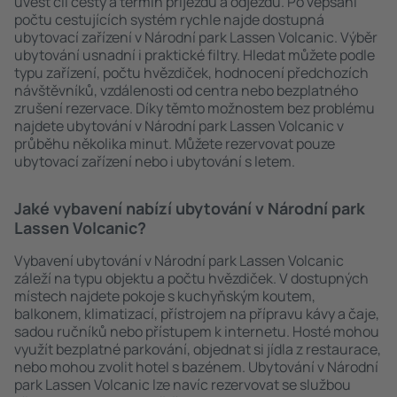
uvést cíl cesty a termín příjezdu a odjezdu. Po vepsání
počtu cestujících systém rychle najde dostupná
ubytovací zařízení v Národní park Lassen Volcanic. Výběr
ubytování usnadní i praktické filtry. Hledat můžete podle
typu zařízení, počtu hvězdiček, hodnocení předchozích
návštěvníků, vzdálenosti od centra nebo bezplatného
zrušení rezervace. Díky těmto možnostem bez problému
najdete ubytování v Národní park Lassen Volcanic v
průběhu několika minut. Můžete rezervovat pouze
ubytovací zařízení nebo i ubytování s letem.
Jaké vybavení nabízí ubytování v Národní park
Lassen Volcanic?
Vybavení ubytování v Národní park Lassen Volcanic
záleží na typu objektu a počtu hvězdiček. V dostupných
místech najdete pokoje s kuchyňským koutem,
balkonem, klimatizací, přístrojem na přípravu kávy a čaje,
sadou ručníků nebo přístupem k internetu. Hosté mohou
využít bezplatné parkování, objednat si jídla z restaurace,
nebo mohou zvolit hotel s bazénem. Ubytování v Národní
park Lassen Volcanic lze navíc rezervovat se službou