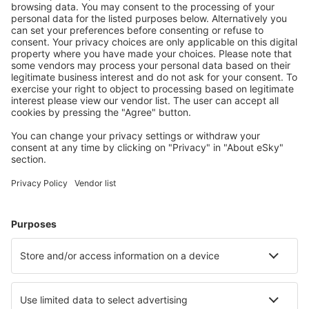
Ubytování dle vašeho gusta
Vyberte si z více než 1.3 milionu zařízení: hotelů,
apartmánů, chat a dalších.
Uživateli eSky nejčastěji hledané ubytování
Ubytování ve Spojených státech amerických - Oblíbená
města
Ubytování in Panama City Beach
Ubytování in Davenport
Ubytování in Kissimmee
Ubytování v Myrtle Beach
Ubytování in Sevierville
Ubytování in Pensacola Beach
Ubytování v San Antoniu
Ubytování ve Washingtonu
Ubytování in Ellijay
Ubytování in McHenry