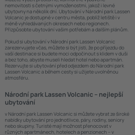
nemovitosti s četnými vymoženostmi, jakož i levné
ubytovny na několik dní. Ubytování v Národní park Lassen
Volcanic je dostupné v centru města, poblíž letiště i v
méně vyhledávaných okresech nebo regionech.
Přizpůsobte ubytování vašim potřebám a dalším plánům.
Pokud si ubytování v Národní park Lassen Volcanic
zarezervujete včas, můžete si být jisti, že po příjezdu do
vaší destinace si budete moci odpočinout s klidem v duši
a bez toho, abyste museli hledat hotel nebo apartmán.
Rezervujte si ubytování před odjezdem do Národní park
Lassen Volcanic a během cesty si užijete uvolněnou
atmosféru.
Národní park Lassen Volcanic – nejlepší
ubytování
v Národní park Lassen Volcanic si můžete vybrat ze široké
nabídky ubytování pro jednotlivce, páry, rodiny, seniory
nebo skupiny. Turisté mají možnost přenocovat v
různých apartmánech, hotelech a penzionech – v