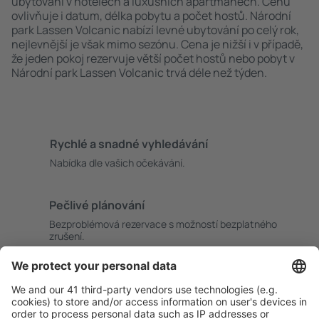
ubytování v hotelech a luxusních apartmánech. Cenu
ovlivňuje i datum, délka pobytu a počet hostů. Národní
park Lassen Volcanic nabízí levné ubytování po celý rok,
nejlevnější je však mimo sezónu. Cena je nižší i v případě,
že jeden pokoj rezervuje větší počet hostů nebo pobyt v
Národní park Lassen Volcanic trvá déle než týden.
Rychlé a snadné vyhledávání
Nabídka dle vašich očekávání.
Pečlivé plánování
Bezproblémová rezervace s možností bezplatného
zrušení.
S námi ušetříte
Atraktivní ceny a speciální nabídky pro přihlášené
uživatele.