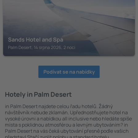
Sands Hotel and Spa
Palm Desert, 14 srpna 2026, 2 noci
Podívat se na nabídky
Hotely in Palm Desert
in Palm Desert najdete celou řadu hotelů. Žádný
návštěvník nebude zklamán. Upřednostňujete hotel na
vysoké úrovni a nabídkou all inclusive nebo hledáte spíše
místa s poklidnou atmosférou a levným ubytováním? in
Palm Desert na vás čeká ubytování přesně podle vašich
představ! Stačí zvolit polohu a standard hotelu.