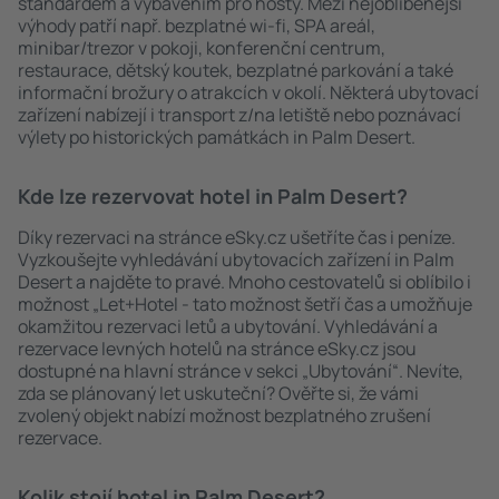
standardem a vybavením pro hosty. Mezi nejoblíbenější
výhody patří např. bezplatné wi-fi, SPA areál,
minibar/trezor v pokoji, konferenční centrum,
restaurace, dětský koutek, bezplatné parkování a také
informační brožury o atrakcích v okolí. Některá ubytovací
zařízení nabízejí i transport z/na letiště nebo poznávací
výlety po historických památkách in Palm Desert.
Kde lze rezervovat hotel in Palm Desert?
Díky rezervaci na stránce eSky.cz ušetříte čas i peníze.
Vyzkoušejte vyhledávání ubytovacích zařízení in Palm
Desert a najděte to pravé. Mnoho cestovatelů si oblíbilo i
možnost „Let+Hotel - tato možnost šetří čas a umožňuje
okamžitou rezervaci letů a ubytování. Vyhledávání a
rezervace levných hotelů na stránce eSky.cz jsou
dostupné na hlavní stránce v sekci „Ubytování“. Nevíte,
zda se plánovaný let uskuteční? Ověřte si, že vámi
zvolený objekt nabízí možnost bezplatného zrušení
rezervace.
Kolik stojí hotel in Palm Desert?