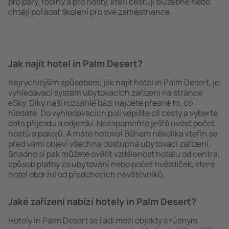
pro páry, rodiny a pro hosty, kteří cestují služebně nebo
chtějí pořádat školení pro své zaměstnance.
Jak najít hotel in Palm Desert?
Nejrychlejším způsobem, jak najít hotel in Palm Desert, je
vyhledávací systém ubytovacích zařízení na stránce
eSky. Díky naší rozsáhlé bázi najdete přesně to, co
hledáte. Do vyhledávacích polí vepište cíl cesty a vyberte
data příjezdu a odjezdu. Nezapomeňte ještě uvést počet
hostů a pokojů. A máte hotovo! Během několika vteřin se
před vámi objeví všechna dostupná ubytovací zařízení.
Snadno si pak můžete ověřit vzdálenost hotelu od centra,
způsob platby za ubytování nebo počet hvězdiček, které
hotel obdržel od předchozích návštěvníků.
Jaké zařízení nabízí hotely in Palm Desert?
Hotely in Palm Desert se řadí mezi objekty s různým