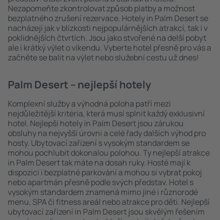
Nezapomeňte zkontrolovat způsob platby a možnost
bezplatného zrušení rezervace. Hotely in Palm Desert se
nacházejí jak v blízkosti nejpopulárnějších atrakcí, tak i v
poklidnějších čtvrtích. Jsou jako stvořené na delší pobyt
ale i krátký výlet o víkendu. Vyberte hotel přesně pro vás a
začněte se balit na výlet nebo služební cestu už dnes!
Palm Desert – nejlepší hotely
Komplexní služby a výhodná poloha patří mezi
nejdůležitější kritéria, která musí splnit každý exklusivní
hotel. Nejlepší hotely in Palm Desert jsou zárukou
obsluhy na nejvyšší úrovni a celé řady dalších výhod pro
hosty. Ubytovací zařízení s vysokým standardem se
mohou pochlubit dokonalou polohou. Ty nejlepší atrakce
in Palm Desert tak máte na dosah ruky. Hosté mají k
dispozici i bezplatné parkování a mohou si vybrat pokoj
nebo apartmán přesně podle svých představ. Hotel s
vysokým standardem znamená mimo jiné i různorodé
menu, SPA či fitness areál nebo atrakce pro děti. Nejlepší
ubytovací zařízení in Palm Desert jsou skvělým řešením