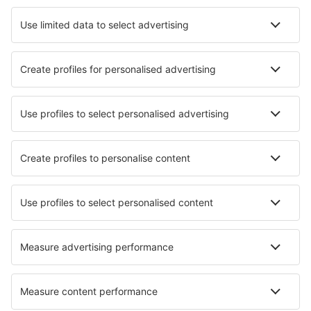
Hotely v Lake Havasu City
Nejlepší hotely - města
Hotely in Bogacica
Hotely in Uzungol
Hotely in Sparkford
Hotely in Cantiano
Hotely in Peist
Hotely in Vadu Crişului
Hotely in Avelgem
Hotely Quitzdorf
Hotely in San Carlos
Hotely in Kerobokan
Nejlepší hotely - regiony
Hotely in Napa Valley
Hotely in Niagara Falls
Hotely v Telluride
Hotely in Grand Teton National Park