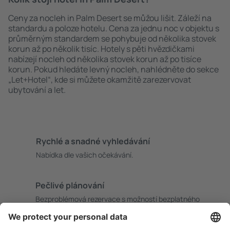
Ceny za nocleh in Palm Desert se můžou lišit. Záleží na
standardu a poloze hotelu. Cena za jednu noc v objektu s
průměrným standardem se pohybuje od několika stovek
korun až po několik tisíc. Hotely s pěti hvězdičkami
nabízejí nocleh od několika stovek korun až po tisíce
korun. Pokud hledáte levný nocleh, nahlédněte do sekce
„Let+Hotel“, kde si můžete okamžitě zarezervovat
ubytování a let.
Rychlé a snadné vyhledávání
Nabídka dle vašich očekávání.
Pečlivé plánování
Bezproblémová rezervace s možností bezplatného
zrušení.