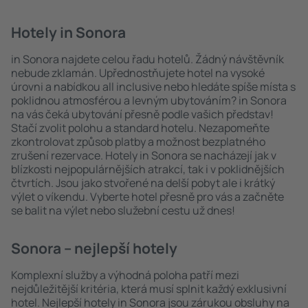
Hotely in Sonora
in Sonora najdete celou řadu hotelů. Žádný návštěvník
nebude zklamán. Upřednostňujete hotel na vysoké
úrovni a nabídkou all inclusive nebo hledáte spíše místa s
poklidnou atmosférou a levným ubytováním? in Sonora
na vás čeká ubytování přesně podle vašich představ!
Stačí zvolit polohu a standard hotelu. Nezapomeňte
zkontrolovat způsob platby a možnost bezplatného
zrušení rezervace. Hotely in Sonora se nacházejí jak v
blízkosti nejpopulárnějších atrakcí, tak i v poklidnějších
čtvrtích. Jsou jako stvořené na delší pobyt ale i krátký
výlet o víkendu. Vyberte hotel přesně pro vás a začněte
se balit na výlet nebo služební cestu už dnes!
Sonora – nejlepší hotely
Komplexní služby a výhodná poloha patří mezi
nejdůležitější kritéria, která musí splnit každý exklusivní
hotel. Nejlepší hotely in Sonora jsou zárukou obsluhy na