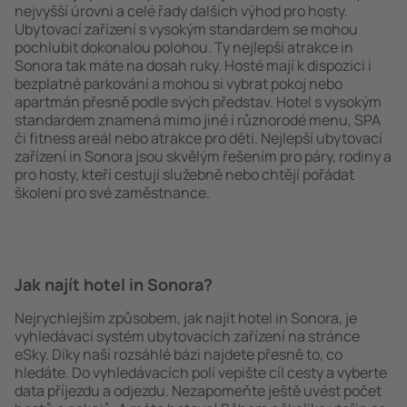
nejvyšší úrovni a celé řady dalších výhod pro hosty.
Ubytovací zařízení s vysokým standardem se mohou
pochlubit dokonalou polohou. Ty nejlepší atrakce in
Sonora tak máte na dosah ruky. Hosté mají k dispozici i
bezplatné parkování a mohou si vybrat pokoj nebo
apartmán přesně podle svých představ. Hotel s vysokým
standardem znamená mimo jiné i různorodé menu, SPA
či fitness areál nebo atrakce pro děti. Nejlepší ubytovací
zařízení in Sonora jsou skvělým řešením pro páry, rodiny a
pro hosty, kteří cestují služebně nebo chtějí pořádat
školení pro své zaměstnance.
Jak najít hotel in Sonora?
Nejrychlejším způsobem, jak najít hotel in Sonora, je
vyhledávací systém ubytovacích zařízení na stránce
eSky. Díky naší rozsáhlé bázi najdete přesně to, co
hledáte. Do vyhledávacích polí vepište cíl cesty a vyberte
data příjezdu a odjezdu. Nezapomeňte ještě uvést počet