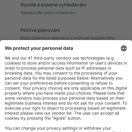
Rychlé a snadné vyhledávání
Nabídka dle vašich očekávání.
Pečlivé plánování
Bezproblémová rezervace s možností bezplatného
zrušení.
S námi ušetříte
Atraktivní ceny a speciální nabídky pro přihlášené
uživatele.
Ubytování dle vašeho gusta
Vyberte si z více než 1.3 milionu zařízení: hotelů,
apartmánů, chat a dalších.
Nejvyhledávanější hotely uživateli eSky