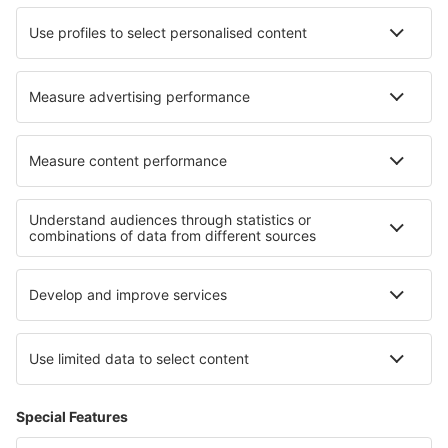
Hotely in Granen
Nejlepší hotely - regiony
Hotely in Great Basin National Park
Hotely in Washington
Hotely in Pike's Peak
Hotely in Adirondack Mountains
Hotely v oblasti Grand Canyonu
Hotely v Gorczaňský národní park
Hotely v Ruse
Hotely na Barbadosu
Hotely v Chrudimsku - Hlinecku
Hotely v San Andrés y Providencia