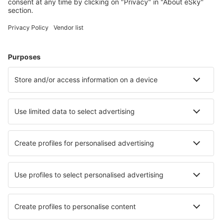
Hotely ve Spojených státech amerických - Oblíbená města
Hotely v Myrtle Beach
Hotely in Panama City Beach
Hotely in Davenport
Hotely in Kissimmee
Hotely in Sevierville
Hotely ve Philadelphii
Hotely v Oklahoma City
Hotely in Hurricane
Hotely v Lake Havasu City
Hotely in Palm Desert
Nejlepší hotely - města
Hotely in Wilthen
Hotely in Berlou
Hotely in Ponticelli
Hotely in Clermont-les-Fermes
Hotely in Okushiri
Hotely in Ban Lam Luk Ka
Hotely in Munktorp
Hotely in Sainte-Preuve
Hotely in Wörlitz