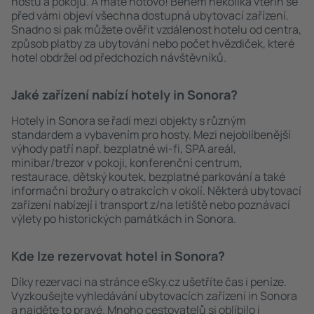
hostů a pokojů. A máte hotovo! Během několika vteřin se
před vámi objeví všechna dostupná ubytovací zařízení.
Snadno si pak můžete ověřit vzdálenost hotelu od centra,
způsob platby za ubytování nebo počet hvězdiček, které
hotel obdržel od předchozích návštěvníků.
Jaké zařízení nabízí hotely in Sonora?
Hotely in Sonora se řadí mezi objekty s různým
standardem a vybavením pro hosty. Mezi nejoblíbenější
výhody patří např. bezplatné wi-fi, SPA areál,
minibar/trezor v pokoji, konferenční centrum,
restaurace, dětský koutek, bezplatné parkování a také
informační brožury o atrakcích v okolí. Některá ubytovací
zařízení nabízejí i transport z/na letiště nebo poznávací
výlety po historických památkách in Sonora.
Kde lze rezervovat hotel in Sonora?
Díky rezervaci na stránce eSky.cz ušetříte čas i peníze.
Vyzkoušejte vyhledávání ubytovacích zařízení in Sonora
a najděte to pravé. Mnoho cestovatelů si oblíbilo i