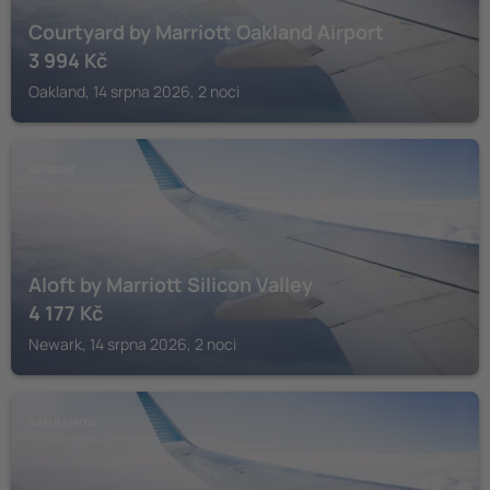
Courtyard by Marriott Oakland Airport
3 994
Kč
Oakland, 14 srpna 2026, 2 noci
NEWARK
Aloft by Marriott Silicon Valley
4 177
Kč
Newark, 14 srpna 2026, 2 noci
SAN RAMON