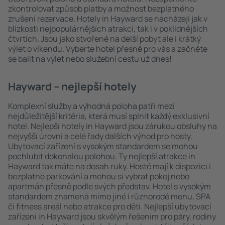
zkontrolovat způsob platby a možnost bezplatného
zrušení rezervace. Hotely in Hayward se nacházejí jak v
blízkosti nejpopulárnějších atrakcí, tak i v poklidnějších
čtvrtích. Jsou jako stvořené na delší pobyt ale i krátký
výlet o víkendu. Vyberte hotel přesně pro vás a začněte
se balit na výlet nebo služební cestu už dnes!
Hayward – nejlepší hotely
Komplexní služby a výhodná poloha patří mezi
nejdůležitější kritéria, která musí splnit každý exklusivní
hotel. Nejlepší hotely in Hayward jsou zárukou obsluhy na
nejvyšší úrovni a celé řady dalších výhod pro hosty.
Ubytovací zařízení s vysokým standardem se mohou
pochlubit dokonalou polohou. Ty nejlepší atrakce in
Hayward tak máte na dosah ruky. Hosté mají k dispozici i
bezplatné parkování a mohou si vybrat pokoj nebo
apartmán přesně podle svých představ. Hotel s vysokým
standardem znamená mimo jiné i různorodé menu, SPA
či fitness areál nebo atrakce pro děti. Nejlepší ubytovací
zařízení in Hayward jsou skvělým řešením pro páry, rodiny