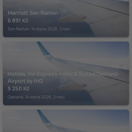
Marriott San Ramon
6 891
Kč
San Ramon, 14 srpna 2026, 2 noci
OAKLAND
Holiday Inn Express Hotel & Suites Oakland-
Airport by IHG
5 250
Kč
Oakland, 14 srpna 2026, 2 noci
NEWARK