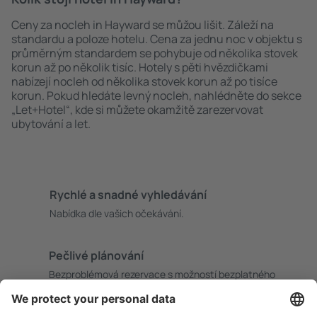
Ceny za nocleh in Hayward se můžou lišit. Záleží na
standardu a poloze hotelu. Cena za jednu noc v objektu s
průměrným standardem se pohybuje od několika stovek
korun až po několik tisíc. Hotely s pěti hvězdičkami
nabízejí nocleh od několika stovek korun až po tisíce
korun. Pokud hledáte levný nocleh, nahlédněte do sekce
„Let+Hotel“, kde si můžete okamžitě zarezervovat
ubytování a let.
Rychlé a snadné vyhledávání
Nabídka dle vašich očekávání.
Pečlivé plánování
Bezproblémová rezervace s možností bezplatného
zrušení.