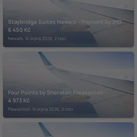
Staybridge Suites Newark - Fremont by IHG
6 450
Kč
Newark, 14 srpna 2026, 2 noci
PLEASANTON
Four Points by Sheraton Pleasanton
4 973
Kč
Pleasanton, 14 srpna 2026, 2 noci
SAN RAMON