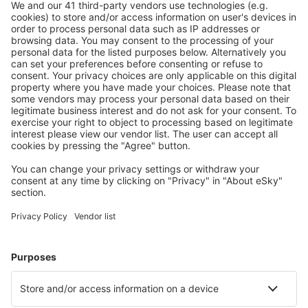
S námi ušetříte
Atraktivní ceny a speciální nabídky pro přihlášené
uživatele.
Ubytování dle vašeho gusta
Vyberte si z více než 1.3 milionu zařízení: hotelů,
apartmánů, chat a dalších.
Nejvyhledávanější hotely uživateli eSky
Hotely ve Spojených státech amerických - Oblíbená města
Hotely v Myrtle Beach
Hotely in Kissimmee
Hotely in Sevierville
Hotely in Panama City Beach
Hotely in Davenport
Hotely in Washington
Hotely in Fort Myers Beach
Hotely in Breckenridge