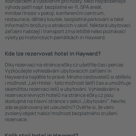
standardem a vybavením pro hosty. Mezi nejoblíbenější
výhody patří např. bezplatné wi-fi, SPA areál,
minibar/trezor v pokoji, konferenční centrum,
restaurace, dětský koutek, bezplatné parkování a také
informační brožury o atrakcích v okolí. Některá ubytovací
zařízení nabízejí i transport z/na letiště nebo poznávací
výlety po historických památkách in Hayward.
Kde lze rezervovat hotel in Hayward?
Díky rezervaci na stránce eSky.cz ušetříte čas i peníze.
Vyzkoušejte vyhledávání ubytovacích zařízení in
Hayward a najděte to pravé. Mnoho cestovatelů si oblíbilo
i možnost „Let+Hotel - tato možnost šetří čas a umožňuje
okamžitou rezervaci letů a ubytování. Vyhledávání a
rezervace levných hotelů na stránce eSky.cz jsou
dostupné na hlavní stránce v sekci „Ubytování“. Nevíte,
zda se plánovaný let uskuteční? Ověřte si, že vámi
zvolený objekt nabízí možnost bezplatného zrušení
rezervace.
Kolik stojí hotel in Hayward?