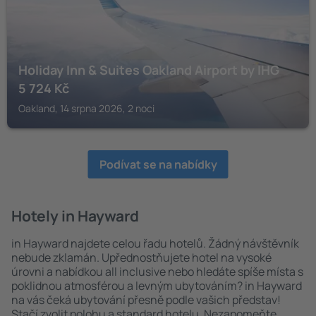
Holiday Inn & Suites Oakland Airport by IHG
5 724
Kč
Oakland, 14 srpna 2026, 2 noci
Podívat se na nabídky
Hotely in Hayward
in Hayward najdete celou řadu hotelů. Žádný návštěvník
nebude zklamán. Upřednostňujete hotel na vysoké
úrovni a nabídkou all inclusive nebo hledáte spíše místa s
poklidnou atmosférou a levným ubytováním? in Hayward
na vás čeká ubytování přesně podle vašich představ!
Stačí zvolit polohu a standard hotelu. Nezapomeňte