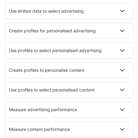
Hotely in Duck
Hotely in Ivins
Nejlepší hotely - města
Hotely in Kongens Lyngby
Hotely in Saint-Girons
Hotely in Armentieres
Hotely in Annone Veneto
Hotely in Teisnach
Hotely in Zemen
Hotely in Landeleau
Hotely in Alcester
Hotely in Baykalsk
Hotely Soeda
Nejlepší hotely - regiony
Hotely v Orlando a parky na Floridě
Hotely in Washington
Hotely v Bryce Canyon