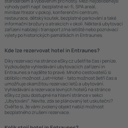
standardem a vybavením pro hosty. Mezi nejoblíbenější
výhody patří např. bezplatné wi-fi, SPA areál,
minibar/trezor v pokoji, konferenční centrum,
restaurace, dětský koutek, bezplatné parkování a také
informační brožury o atrakcích v okolí. Některá ubytovací
zařízení nabízejí i transport z/na letiště nebo poznávací
výlety po historických památkách in Entraunes.
Kde lze rezervovat hotel in Entraunes?
Díky rezervaci na stránce eSky.cz ušetříte čas i peníze.
Vyzkoušejte vyhledávání ubytovacích zařízení in
Entraunes a najděte to pravé. Mnoho cestovatelů si
oblíbilo i možnost „Let+Hotel - tato možnost šetří čas a
umožňuje okamžitou rezervaci letů a ubytování.
Vyhledávání a rezervace levných hotelů na stránce
eSky.cz jsou dostupné na hlavní stránce v sekci
„Ubytování“. Nevíte, zda se plánovaný let uskuteční?
Ověřte si, že vámi zvolený objekt nabízí možnost
bezplatného zrušení rezervace.
Kolik stojí hotel in Entraunes?