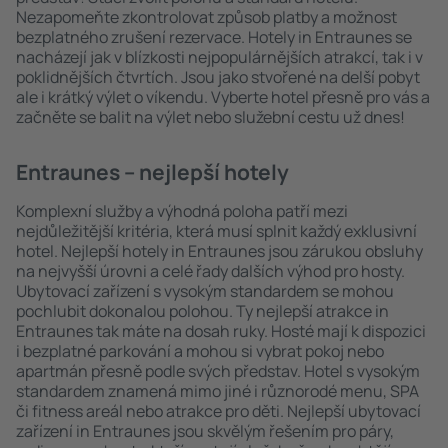
Nezapomeňte zkontrolovat způsob platby a možnost
bezplatného zrušení rezervace. Hotely in Entraunes se
nacházejí jak v blízkosti nejpopulárnějších atrakcí, tak i v
poklidnějších čtvrtích. Jsou jako stvořené na delší pobyt
ale i krátký výlet o víkendu. Vyberte hotel přesně pro vás a
začněte se balit na výlet nebo služební cestu už dnes!
Entraunes – nejlepší hotely
Komplexní služby a výhodná poloha patří mezi
nejdůležitější kritéria, která musí splnit každý exklusivní
hotel. Nejlepší hotely in Entraunes jsou zárukou obsluhy
na nejvyšší úrovni a celé řady dalších výhod pro hosty.
Ubytovací zařízení s vysokým standardem se mohou
pochlubit dokonalou polohou. Ty nejlepší atrakce in
Entraunes tak máte na dosah ruky. Hosté mají k dispozici
i bezplatné parkování a mohou si vybrat pokoj nebo
apartmán přesně podle svých představ. Hotel s vysokým
standardem znamená mimo jiné i různorodé menu, SPA
či fitness areál nebo atrakce pro děti. Nejlepší ubytovací
zařízení in Entraunes jsou skvělým řešením pro páry,