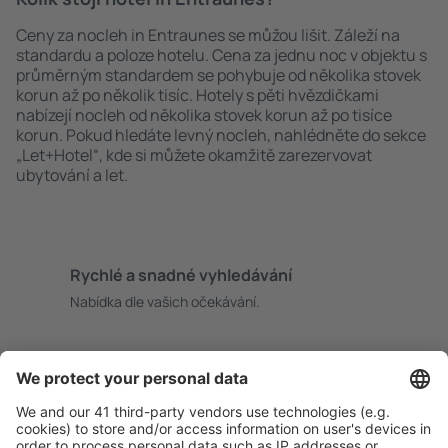
Ceny za nocleh in Entraunes se můžou lišit. Záleží na
standardu a poloze hotelu. Cena za jednu noc v objektu s
průměrným standardem se pohybuje od několika stovek
korun až po několik tisíc. Hotely s pěti hvězdičkami
nabízejí nocleh od několika stovek korun až po tisíce
korun. Pokud hledáte levný nocleh, nahlédněte do sekce
„Let+Hotel“, kde si můžete okamžitě zarezervovat
ubytování a let.
Rychlé a snadné vyhledávání
Nabídka dle vašich očekávání.
Pečlivé plánování
Bezproblémová rezervace s možností bezplatného
zrušení.