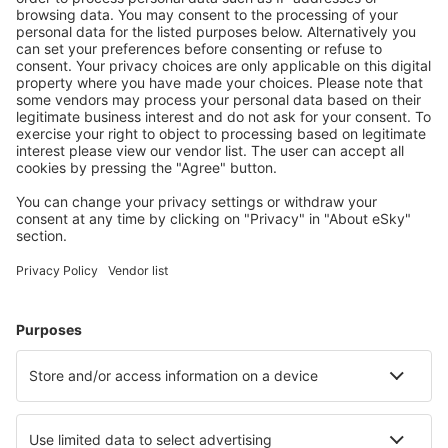
S námi ušetříte
Atraktivní ceny a speciální nabídky pro přihlášené
uživatele.
Ubytování dle vašeho gusta
Vyberte si z více než 1.3 milionu zařízení: hotelů,
apartmánů, chat a dalších.
Nejvyhledávanější hotely uživateli eSky
Hotely ve Francii - Oblíbená města
Hotely in Frejus
Hotely v Paříži
Hotely in Cannes
Hotely v Nice
Hotely in Le Cap d`Agde
Hotely in Gujan Mestras
Hotely in Balaruc-les-Bains
Hotely v Beziers
Hotely in Saint-Etienne-en-Devoluy