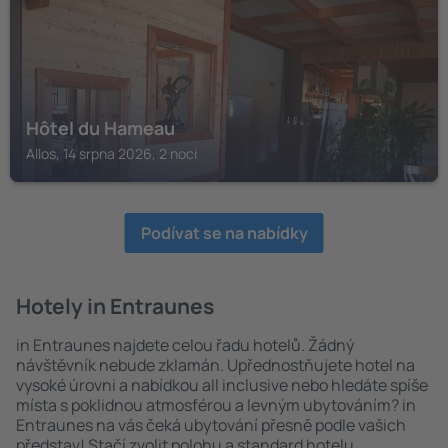
Hôtel du Hameau
Allos, 14 srpna 2026, 2 noci
Podívat se na nabídky
Hotely in Entraunes
in Entraunes najdete celou řadu hotelů. Žádný
návštěvník nebude zklamán. Upřednostňujete hotel na
vysoké úrovni a nabídkou all inclusive nebo hledáte spíše
místa s poklidnou atmosférou a levným ubytováním? in
Entraunes na vás čeká ubytování přesně podle vašich
představ! Stačí zvolit polohu a standard hotelu.