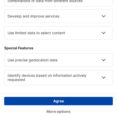
Hotely v Ipanemě
Hotely in Los Padres National Forest
Hotely na Djerbě
Hotely v Národní park Camdeboo
Hotely v Malopolském vojvodství
Copyright © eSky.cz. Všechna práva vyhrazena.