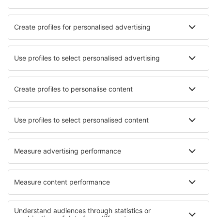
Hotely in Capbreton
Nejlepší hotely - města
Hotely Las Cumbres
Hotely in Geremeas
Hotely in Dimitrovgrad
Hotely in Cazanes
Hotely in Mont-Saint-Pierre
Hotely in Yadkinville
Hotely in Archidona
Hotely in Eberndorf
Hotely in Blochwitz
Hotely in La Margineda
Nejlepší hotely - regiony
Hotely v Les Deux Alpes
Hotely na Korsice
Hotely v Tignes
Hotely v Alsasku
Hotely ve Francii