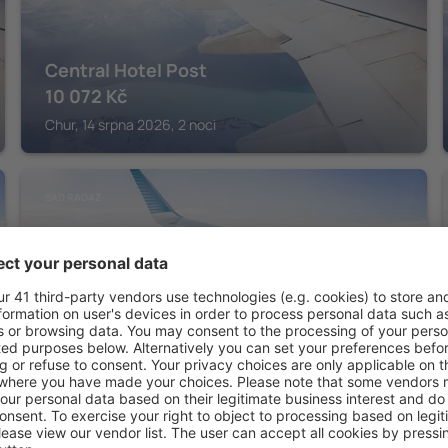
Central Hotel Post
10 072
Kč
Chur, 14 srpna 2026, 2 noci
BAD RAGAZ
Sorell Hotel Tamina Bad Ragaz
12 790
Kč
Bad Ragaz, 14 srpna 2026, 2 noci