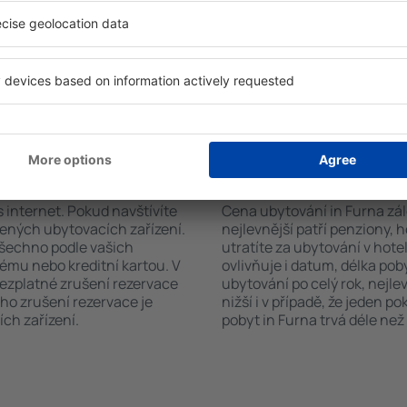
. Výběr ubytování usnadní i
sadou ručníků nebo přístup
typu zařízení, počtu
bezplatné parkování, objedn
vštěvníků, vzdálenosti od
zvolit hotel s bazénem. Ubyt
ervace. Díky těmto
službou přepravy z nebo na l
tování in Furna v průběhu
uze ubytovací zařízení nebo
vání in Furna?
Kolik stojí ubytování
s internet. Pokud navštívíte
Cena ubytování in Furna zále
řených ubytovacích zařízení.
nejlevnější patří penziony, 
všechno podle vašich
utratíte za ubytování v ho
tému nebo kreditní kartou. V
ovlivňuje i datum, délka pob
bezplatné zrušení rezervace
ubytování po celý rok, nejle
ho zrušení rezervace je
nižší i v případě, že jeden p
ch zařízení.
pobyt in Furna trvá déle než