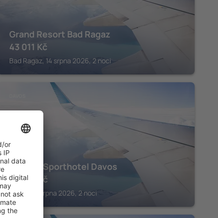
Grand Resort Bad Ragaz
43 011
Kč
Bad Ragaz, 14 srpna 2026, 2 noci
DAVOS
Central Sporthotel Davos
12 937
Kč
Davos, 14 srpna 2026, 2 noci