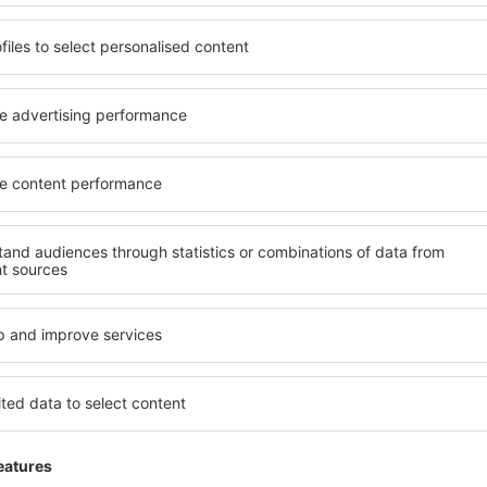
rostorné, komfortně
jednotlivce, páry, rodiny, se
enostmi, jakož i levné
možnost přenocovat v různ
 Furna je dostupné v centru
penzionech – v poklidných 
dávaných okresech nebo
Mezi další výhody patří i ne
šim potřebám a dalším
četné obchody, restaurační 
nezbytné pro nezapomenutel
jete včas, můžete si být
Pokud toužíte po luxusním u
 si budete moci odpočinout s
dovolená nebo úspěšná služ
li hledat hotel nebo
nadmíru spokojeni. Ubytování
ed odjezdem to Furna a
s bezbariérovým přístupem 
mosféru.
přijdou i rodiny s batolaty n
cestují se zvířaty.
a?
Jaké vybavení nabíz
rostřednictvím našeho
Vybavení ubytování in Furna
l cesty a termín příjezdu a
hvězdiček. V dostupných mí
h systém rychle najde
koutem, balkonem, klimatizac