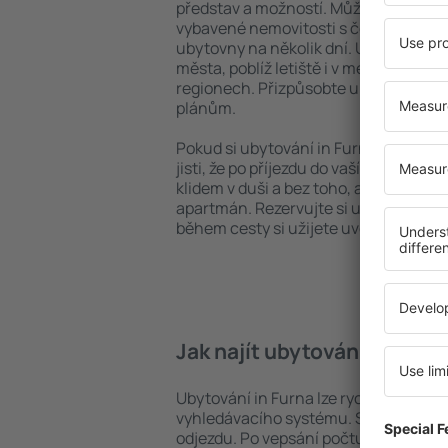
představ a možností. Můžete využít p
vybavené nemovitosti s četnými vymož
ubytovny na několik dní. Ubytování in
města, poblíž letiště i v méně vyhle
regionech. Přizpůsobte ubytování va
plánům.
Pokud si ubytování in Furna zarezervu
jisti, že po příjezdu do vaší destinace
klidem v duši a bez toho, abyste muse
apartmán. Rezervujte si ubytování př
během cesty si užijete uvolněnou at
Jak najít ubytování in Furn
Ubytování in Furna lze rychle najít p
vyhledávacího systému. Stačí uvést cí
odjezdu. Po vepsání počtu cestujícíc