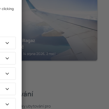
BAD RAGAZ
Schloss Ragaz
12 401
Kč
Bad Ragaz, 14 srpna 2026, 2 noci
í ubytování
 široké nabídky ubytování pro