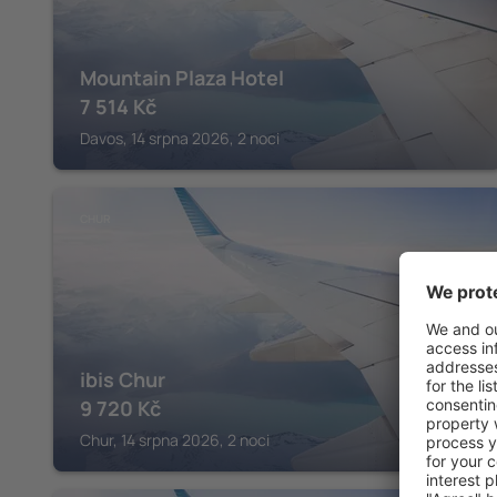
Mountain Plaza Hotel
7 514
Kč
Davos, 14 srpna 2026, 2 noci
CHUR
ibis Chur
9 720
Kč
Chur, 14 srpna 2026, 2 noci