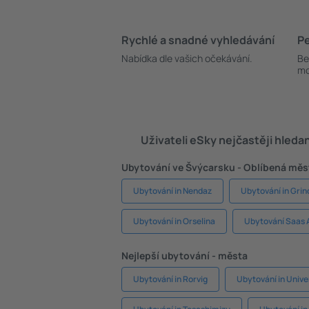
Rychlé a snadné vyhledávání
Pe
Nabídka dle vašich očekávání.
Be
mo
Uživateli eSky nejčastěji hleda
Ubytování ve Švýcarsku - Oblíbená měs
Ubytování in Nendaz
Ubytování in Grin
Ubytování in Orselina
Ubytování Saas 
Nejlepší ubytování - města
Ubytování in Rorvig
Ubytování in Unive