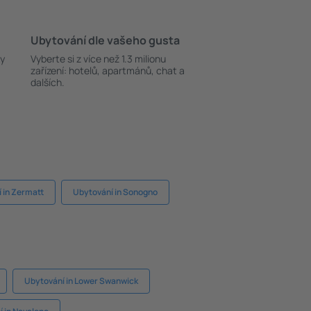
Ubytování dle vašeho gusta
ky
Vyberte si z více než 1.3 milionu
zařízení: hotelů, apartmánů, chat a
dalších.
 in Zermatt
Ubytování in Sonogno
Ubytování in Lower Swanwick