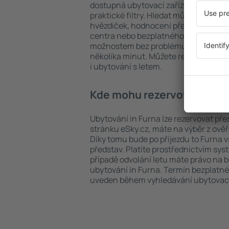
dostupná ubytovací zařízení in Furna
praktické filtry. Hledat můžete podle 
hvězdiček, hodnocení předchozích ná
centra nebo bezplatného zrušení rez
možnostem bez problému najdete uby
několika minut. Můžete rezervovat po
i ubytování s letem.
Kde mohu rezervovat ubyto
Ubytování in Furna lze rezervovat pře
stránku eSky.cz, máte na výběr z ově
Díky tomu bude po příjezdu to Furna 
představ. Platíte prostřednictvím sys
případě odvolání letu máte právo na 
ubytování in Furna. Termín bezplatné
uveden během vyhledávání ubytovací