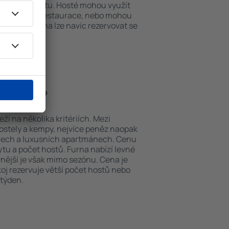
em k internetu. Hosté mohou využít
at si jídla z restaurace, nebo mohou
ování in Furna lze navíc rezervovat se
etiště.
 in Furna?
ží na několika kritériích. Mezi
hostely a kempy, nejvíce peněz naopak
telech a luxusních apartmánech. Cenu
ytu a počet hostů. Furna nabízí levné
vnější je však mimo sezónu. Cena je
okoj rezervuje větší počet hostů nebo
 týden.