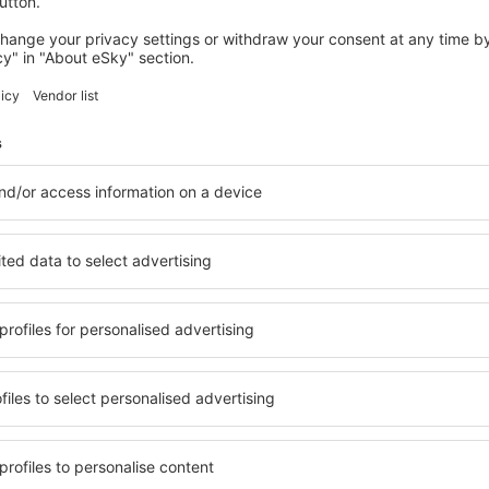
DAVOS
Morosani Schweizerhof
12 648
Kč
Davos, 14 srpna 2026, 2 noci
Podívejte se na další nabídky in Furna
Furna – nejlepš
tování přesně podle vašich
in Furna si můžete vybrat ze