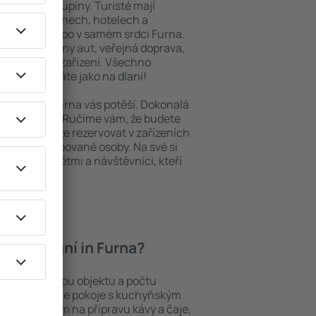
niory nebo skupiny. Turisté mají
ých apartmánech, hotelech a
oblastech nebo v samém srdci Furna.
daleké půjčovny aut, veřejná doprava,
a rekreační zařízení. Všechno
ný výlet máte jako na dlani!
bytování, Furna vás potěší. Dokonalá
ební cesta? Ručíme vám, že budete
 in Furna lze rezervovat v zařízeních
pro handicapované osoby. Na své si
ebo malými dětmi a návštěvníci, kteří
í ubytování in Furna?
 záleží na typu objektu a počtu
stech najdete pokoje s kuchyňským
í, přístrojem na přípravu kávy a čaje,