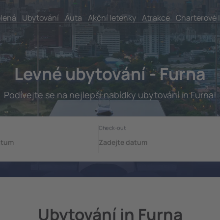
lená
Ubytování
Auta
Akční letenky
Atrakce
Charterové 
Levné ubytování - Furna
Podívejte se na nejlepší nabídky ubytování in Furna!
Ubytování in Furna