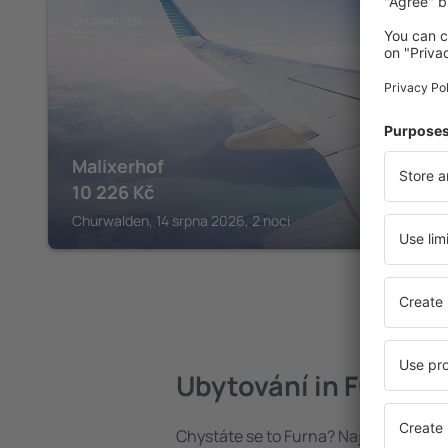
CHURWALDEN
Malixerhof
10 226
Kč
Churwalden, 14 srpna 2026, 2 noci
Ubytování in Furna
Chystáte se to Furna? Najděte si uby