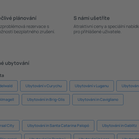
člivé plánování
S námi ušetříte
zproblémová rezervace s
Atraktivní ceny a speciální nabíd
žností bezplatného zrušení.
pro přihlášené uživatele.
né ubytování
ta
delwald
Ubytování v Curychu
Ubytování v Luganu
Ubytování
Almagell
Ubytování in Brig-Glis
Ubytování in Cavigliano
rsal City
Ubytování in Santa Catarina Palopó
Ubytování in Gablitz