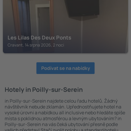
Les Lilas Des Deux Ponts
Cravant, 14 srpna 2026, 2 noci
Podívat se na nabídky
Hotely in Poilly-sur-Serein
in Poilly-sur-Serein najdete celou řadu hotelů. Žádný
návštěvník nebude zklamán. Upřednostňujete hotel na
vysoké úrovni a nabídkou all inclusive nebo hledáte spíše
místa s poklidnou atmosférou a levným ubytováním? in
Poilly-sur-Serein na vás čeká ubytování přesně podle
vašich představ! Stačí zvolit polohu a standard hotelu.