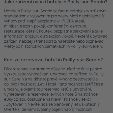
Jaké zařízení nabízí hotely in Poilly-sur-Serein?
Hotely in Poilly-sur-Serein se řadí mezi objekty s různým
standardem a vybavením pro hosty. Mezi nejoblíbenější
výhody patří např. bezplatné wi-fi, SPA areál,
minibar/trezor v pokoji, konferenční centrum,
restaurace, dětský koutek, bezplatné parkování a také
informační brožury o atrakcích v okolí. Některá ubytovací
zařízení nabízejí i transport z/na letiště nebo poznávací
výlety po historických památkách in Poilly-sur-Serein.
Kde lze rezervovat hotel in Poilly-sur-Serein?
Díky rezervaci na stránce eSky.cz ušetříte čas i peníze.
Vyzkoušejte vyhledávání ubytovacích zařízení in Poilly-
sur-Serein a najděte to pravé. Mnoho cestovatelů si
oblíbilo i možnost „Let+Hotel - tato možnost šetří čas a
umožňuje okamžitou rezervaci letů a ubytování.
Vyhledávání a rezervace levných hotelů na stránce
eSky.cz jsou dostupné na hlavní stránce v sekci
„Ubytování“. Nevíte, zda se plánovaný let uskuteční?
Ověřte si, že vámi zvolený objekt nabízí možnost