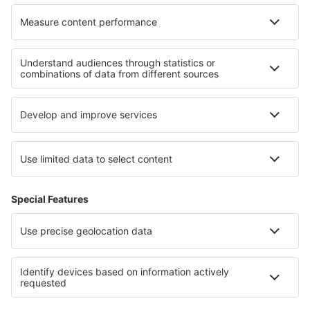
Hotely v Provence-Alpách-Azurovém pobřeží
Hotely na Anna Maria Island
Hotely in Piatra Craiului National Park
Hotely in San Luis Potosí
Hotely in Nevada
Hotely v Bad Gastein