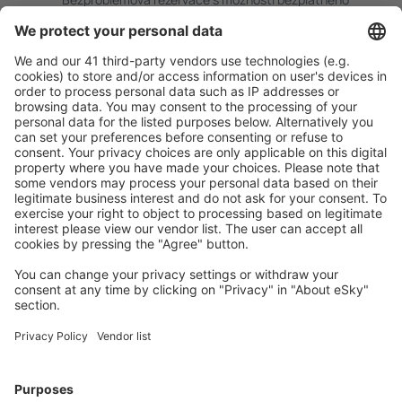
zrušení.
S námi ušetříte
Atraktivní ceny a speciální nabídky pro přihlášené
uživatele.
Ubytování dle vašeho gusta
Vyberte si z více než 1.3 milionu zařízení: hotelů,
apartmánů, chat a dalších.
Nejvyhledávanější hotely uživateli eSky
Hotely ve Francii - Oblíbená města
Hotely v Nice
Hotely in Cannes
Hotely v Paříži
Hotely in Frejus
Hotely in Le Cap d`Agde