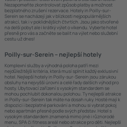
Nezapomeňte zkontrolovat způsob platby a možnost
bezplatného zrušení rezervace. Hotely in Poilly-sur-
Serein se nacházejí jak v blízkosti nejpopulárnějších
atrakcí, tak i v poklidnějších čtvrtích. Jsou jako stvořené
na delší pobyt ale i krátký výlet o víkendu. Vyberte hotel
přesně pro vás a začněte se balit na výlet nebo služební
cestu už dnes!
Poilly-sur-Serein – nejlepší hotely
Komplexní služby a výhodná poloha patří mezi
nejdůležitější kritéria, která musí splnit každý exklusivní
hotel. Nejlepší hotely in Poilly-sur-Serein jsou zárukou
obsluhy na nejvyšší úrovni a celé řady dalších výhod pro
hosty. Ubytovací zařízení s vysokým standardem se
mohou pochlubit dokonalou polohou. Ty nejlepší atrakce
in Poilly-sur-Serein tak máte na dosah ruky. Hosté mají k
dispozici i bezplatné parkování a mohou si vybrat pokoj
nebo apartmán přesně podle svých představ. Hotel s
vysokým standardem znamená mimo jiné i různorodé
menu, SPA či fitness areál nebo atrakce pro děti. Nejlepší