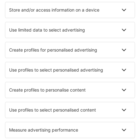
Hotely v Beziers
Hotely in Gruissan
Hotely in Morzine
Hotely in Lacanau
Hotely v Ajacciu
Nejlepší hotely - města
Hotely in Ribeira
Hotely in Sátão
Hotely in Naurath
Hotely in Vaals
Hotely in Window Rock
Hotely in Saint Aime Des Lacs
Hotely in Camanducaia
Hotely in Mancelona
Hotely in Dargun
Hotely in Veranopolis
Nejlepší hotely - regiony
Hotely v Champagne
Hotely in French Alps
Hotely v Languedoc-Roussillon
Hotely na Francouzské Riviéře