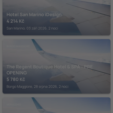
Hotel San Marino iDesign
4 214
Kč
San Marino, 03 září 2026, 2 noci
BORGO MAGGIORE
The Regent Boutique Hotel & SPA - PRE
OPENING
5 780
Kč
Borgo Maggiore, 28 srpna 2026, 2 noci
VERUCCHIO