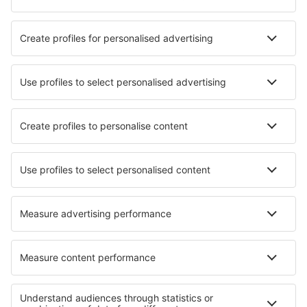
Nejlepší hotely - města
Hotely in Sahuayo de Morelos
Hotely in Neuötting
Hotely in Gryazi
Hotely in San Martin Texmelucan de Labastida
Hotely in Alcantarilha
Hotely in Gryfów Śląski
Hotely in Entremont-le-Vieux
Hotely in Montréal
Hotely in Marathokampos
Hotely Maryland
Nejlepší hotely - regiony
Hotely in Lazio
Hotely ve Val Gardeně
Hotely in Ischia
Hotely in Italian Alps
Hotely in Dolomites