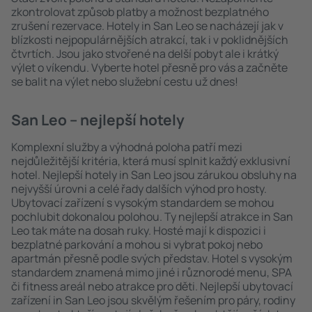
zkontrolovat způsob platby a možnost bezplatného
zrušení rezervace. Hotely in San Leo se nacházejí jak v
blízkosti nejpopulárnějších atrakcí, tak i v poklidnějších
čtvrtích. Jsou jako stvořené na delší pobyt ale i krátký
výlet o víkendu. Vyberte hotel přesně pro vás a začněte
se balit na výlet nebo služební cestu už dnes!
San Leo – nejlepší hotely
Komplexní služby a výhodná poloha patří mezi
nejdůležitější kritéria, která musí splnit každý exklusivní
hotel. Nejlepší hotely in San Leo jsou zárukou obsluhy na
nejvyšší úrovni a celé řady dalších výhod pro hosty.
Ubytovací zařízení s vysokým standardem se mohou
pochlubit dokonalou polohou. Ty nejlepší atrakce in San
Leo tak máte na dosah ruky. Hosté mají k dispozici i
bezplatné parkování a mohou si vybrat pokoj nebo
apartmán přesně podle svých představ. Hotel s vysokým
standardem znamená mimo jiné i různorodé menu, SPA
či fitness areál nebo atrakce pro děti. Nejlepší ubytovací
zařízení in San Leo jsou skvělým řešením pro páry, rodiny