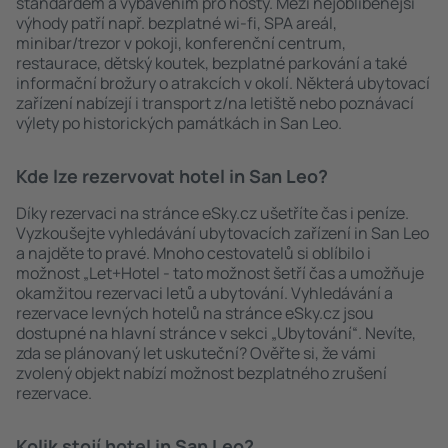
standardem a vybavením pro hosty. Mezi nejoblíbenější
výhody patří např. bezplatné wi-fi, SPA areál,
minibar/trezor v pokoji, konferenční centrum,
restaurace, dětský koutek, bezplatné parkování a také
informační brožury o atrakcích v okolí. Některá ubytovací
zařízení nabízejí i transport z/na letiště nebo poznávací
výlety po historických památkách in San Leo.
Kde lze rezervovat hotel in San Leo?
Díky rezervaci na stránce eSky.cz ušetříte čas i peníze.
Vyzkoušejte vyhledávání ubytovacích zařízení in San Leo
a najděte to pravé. Mnoho cestovatelů si oblíbilo i
možnost „Let+Hotel - tato možnost šetří čas a umožňuje
okamžitou rezervaci letů a ubytování. Vyhledávání a
rezervace levných hotelů na stránce eSky.cz jsou
dostupné na hlavní stránce v sekci „Ubytování“. Nevíte,
zda se plánovaný let uskuteční? Ověřte si, že vámi
zvolený objekt nabízí možnost bezplatného zrušení
rezervace.
Kolik stojí hotel in San Leo?