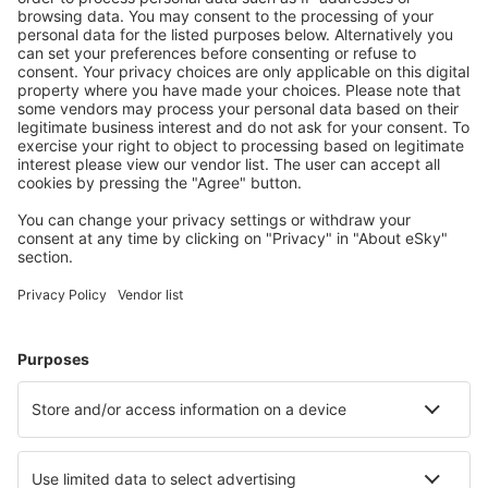
S námi ušetříte
Atraktivní ceny a speciální nabídky pro přihlášené
uživatele.
Ubytování dle vašeho gusta
Vyberte si z více než 1.3 milionu zařízení: hotelů,
apartmánů, chat a dalších.
Nejvyhledávanější hotely uživateli eSky
Hotely v Itálii - Oblíbená města
Hotely v Neapoli
Hotely v Palermu
Hotely v Miláně
Hotely v Římě
Hotely ve Florencii
Hotely in Modena
Hotely in Bellagio
Hotely in Termoli
Hotely ve Veroně
Hotely in Costa Paradiso