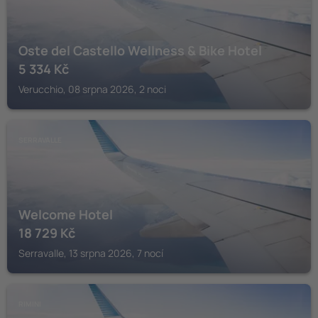
Oste del Castello Wellness & Bike Hotel
5 334
Kč
Verucchio, 08 srpna 2026, 2 noci
SERRAVALLE
Welcome Hotel
18 729
Kč
Serravalle, 13 srpna 2026, 7 nocí
RIMINI