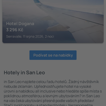
Hotel Dogana
3 296
Kč
Serravalle, 11 srpna 2026, 2 noci
Podívat se na nabídky
Hotely in San Leo
in San Leo najdete celou řadu hotelů. Žádný návštěvník
nebude zklamán. Upřednostňujete hotel na vysoké
úrovni a nabídkou all inclusive nebo hledáte spíše místa s
poklidnou atmosférou a levným ubytováním? in San Leo
na vás čeká ubytování přesně podle vašich představ!
Stačí zvolit polohu a standard hotelu. Nezapomeňte