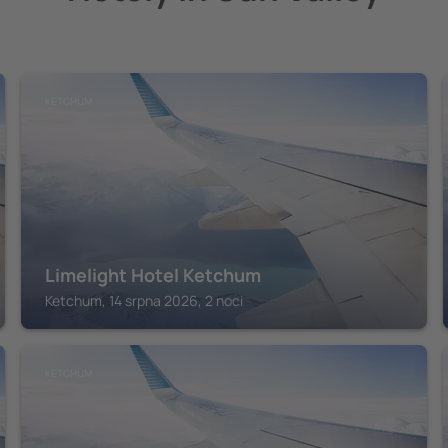
KETCHUM
Limelight Hotel Ketchum
Ketchum, 14 srpna 2026, 2 noci
KETCHUM