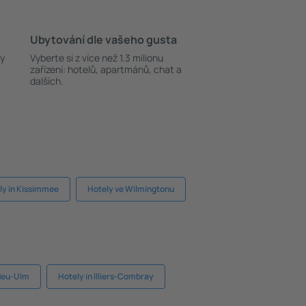
Ubytování dle vašeho gusta
ky
Vyberte si z více než 1.3 milionu
zařízení: hotelů, apartmánů, chat a
dalších.
ly in Kissimmee
Hotely ve Wilmingtonu
 Neu-Ulm
Hotely in Illiers-Combray