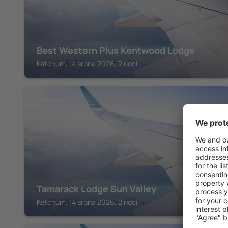
Best Western Plus Kentwood Lodge
Ketchum, 14 srpna 2026, 2 noci
KETCHUM
Tamarack Lodge Sun Valley
Ketchum, 14 srpna 2026, 2 noci