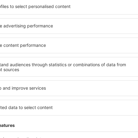
el na vysoké úrovni a
kritéria, která musí splnit ka
píše místa s poklidnou
Sun Valley jsou zárukou obsl
Sun Valley na vás čeká
dalších výhod pro hosty. Ub
v! Stačí zvolit polohu a
standardem se mohou pochlu
olovat způsob platby a
atrakce in Sun Valley tak má
e. Hotely in Sun Valley se
dispozici i bezplatné parkov
ích atrakcí, tak i v
apartmán přesně podle svýc
ené na delší pobyt ale i
standardem znamená mimo ji
přesně pro vás a začněte se
areál nebo atrakce pro děti.
dnes!
Valley jsou skvělým řešením p
cestují služebně nebo chtějí
zaměstnance.
y?
Jaké zařízení nabízí 
l in Sun Valley, je
Hotely in Sun Valley se řad
ení na stránce eSky. Díky
vybavením pro hosty. Mezi ne
co hledáte. Do
bezplatné wi-fi, SPA areál, 
 vyberte data příjezdu a
centrum, restaurace, dětský