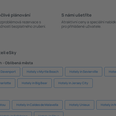
člivé plánování
S námi ušetříte
zproblémová rezervace s
Atraktivní ceny a speciální nabíd
žností bezplatného zrušení.
pro přihlášené uživatele.
teli eSky
h - Oblíbená města
n Davenport
Hotely v Myrtle Beach
Hotely in Sevierville
Hote
harlotte
Hotely in Big Bear
Hotely in Jersey City
stou
Hotely in Caldes de Malavella
Hotely Unieux
Hotely in