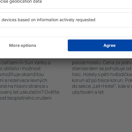
čet hostů a pokojů. A máte
informační brožury o atrakcí
d vámi objeví všechna
nabízejí i transport z/na let
si pak můžete ověřit
historických památkách in S
platby za ubytování nebo
 od předchozích návštěvníků.
 Sun Valley?
Kolik stojí hotel in 
říte čas i peníze.
Ceny za nocleh in Sun Valley
zařízení in Sun Valley a
poloze hotelu. Cena za jed
i oblíbilo i možnost
standardem se pohybuje od n
a umožňuje okamžitou
tisíc. Hotely s pěti hvězdičk
ní a rezervace levných
korun až po tisíce korun. P
pné na hlavní stránce v
do sekce „Let+Hotel“, kde s
novaný let uskuteční? Ověřte
ubytování a let.
nost bezplatného zrušení