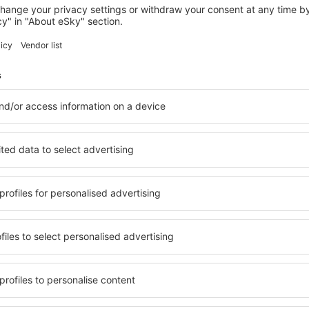
SUN VALLEY
Sun Valley Atelier Studio - Chic Rustique
Sun Valley, 14 srpna 2026, 2 noci
Zobrazit více hotelů in Sun Valley
Sun Valley – nej
elů. Žádný návštěvník
Komplexní služby a výhodná 