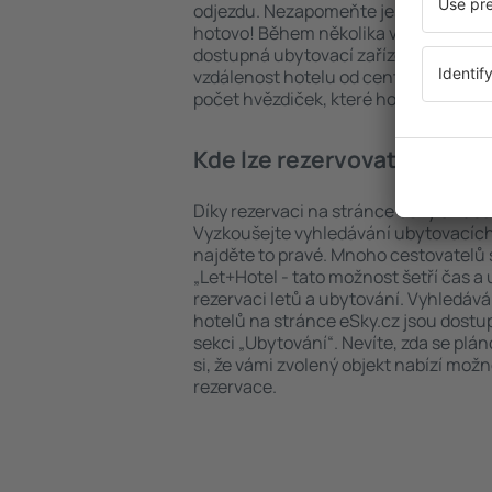
odjezdu. Nezapomeňte ještě uvést po
hotovo! Během několika vteřin se pře
dostupná ubytovací zařízení. Snadno 
vzdálenost hotelu od centra, způsob 
počet hvězdiček, které hotel obdržel
Kde lze rezervovat hotel in
Díky rezervaci na stránce eSky.cz ušet
Vyzkoušejte vyhledávání ubytovacích 
najděte to pravé. Mnoho cestovatelů s
„Let+Hotel - tato možnost šetří čas 
rezervaci letů a ubytování. Vyhledává
hotelů na stránce eSky.cz jsou dostu
sekci „Ubytování“. Nevíte, zda se plá
si, že vámi zvolený objekt nabízí mož
rezervace.