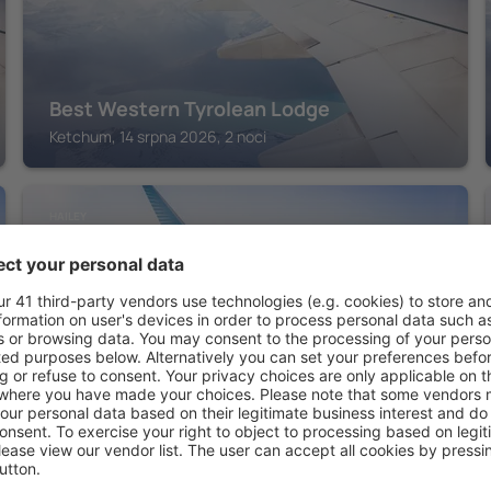
Best Western Tyrolean Lodge
Ketchum, 14 srpna 2026, 2 noci
HAILEY
Hampton Inn by Hilton Hailey Sun Valley
Hailey, 14 srpna 2026, 2 noci