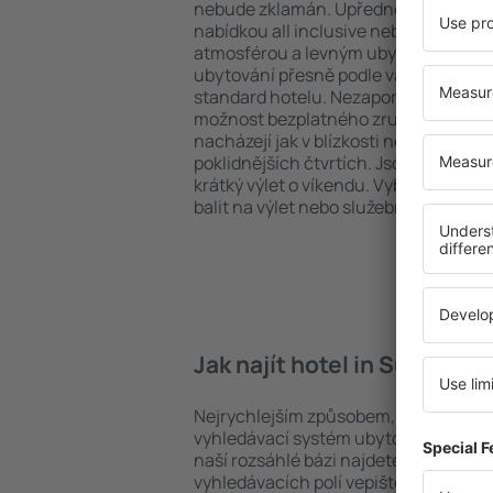
nebude zklamán. Upřednostňujete hot
nabídkou all inclusive nebo hledáte s
atmosférou a levným ubytováním? in 
ubytování přesně podle vašich předsta
standard hotelu. Nezapomeňte zkontr
možnost bezplatného zrušení rezervac
nacházejí jak v blízkosti nejpopulárnějš
poklidnějších čtvrtích. Jsou jako stvoř
krátký výlet o víkendu. Vyberte hotel 
balit na výlet nebo služební cestu už 
Jak najít hotel in Sun Valle
Nejrychlejším způsobem, jak najít hote
vyhledávací systém ubytovacích zaříz
naší rozsáhlé bázi najdete přesně to, 
vyhledávacích polí vepište cíl cesty a