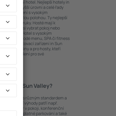
ždý exklusivní hotel. Nejlepší hotely in
uhy na nejvyšší úrovni a celé řady
ytovací zařízení s vysokým
bit dokonalou polohou. Ty nejlepší
te na dosah ruky. Hosté mají k
ání a mohou si vybrat pokoj nebo
h představ. Hotel s vysokým
né i různorodé menu, SPA či fitness
 Nejlepší ubytovací zařízení in Sun
ro páry, rodiny a pro hosty, kteří
 pořádat školení pro své
hotely in Sun Valley?
í mezi objekty s různým standardem a
joblíbenější výhody patří např.
minibar/trezor v pokoji, konferenční
 koutek, bezplatné parkování a také