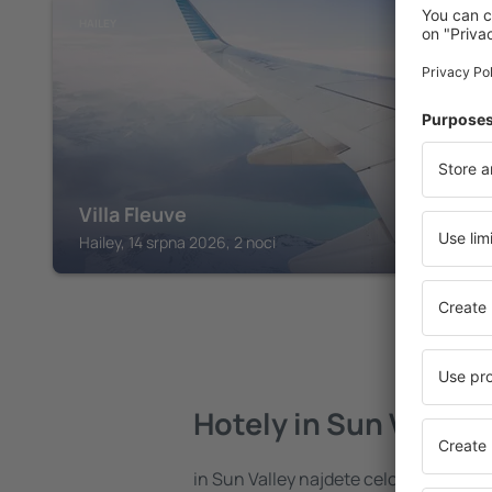
HAILEY
Villa Fleuve
Hailey, 14 srpna 2026, 2 noci
Hotely in Sun Valley
in Sun Valley najdete celou řadu hot