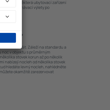
ch v okolí. Některá ubytovací zařízení
iště nebo poznávací výlety po
un Valley.
Sun Valley?
 se můžou lišit. Záleží na standardu a
nu noc v objektu s průměrným
ěkolika stovek korun až po několik
ami nabízejí nocleh od několika stovek
okud hledáte levný nocleh, nahlédněte
i můžete okamžitě zarezervovat