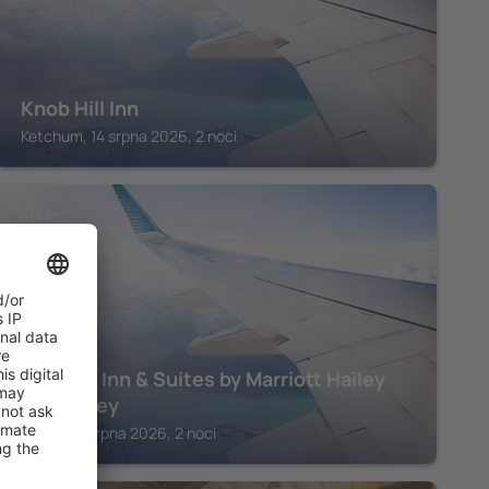
Knob Hill Inn
Ketchum, 14 srpna 2026, 2 noci
HAILEY
Fairfield Inn & Suites by Marriott Hailey
Sun Valley
Hailey, 14 srpna 2026, 2 noci