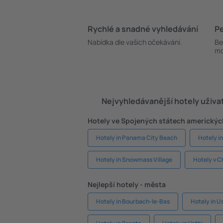
Rychlé a snadné vyhledávání
Pe
Nabídka dle vašich očekávání.
Be
mo
Nejvyhledávanější hotely uživa
Hotely ve Spojených státech americkýc
Hotely in Panama City Beach
Hotely i
Hotely in Snowmass Village
Hotely v C
Nejlepší hotely - města
Hotely in Bourbach-le-Bas
Hotely in U