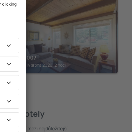
SUN VALLEY
Atelier 1007
Sun Valley, 14 srpna 2026, 2 noci
lepší hotely
poloha patří mezi nejdůležitější